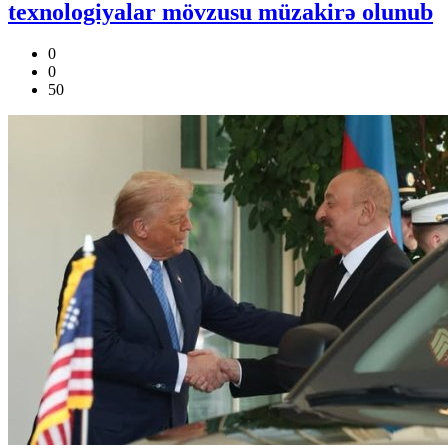
texnologiyalar mövzusu müzakirə olunub
0
0
50