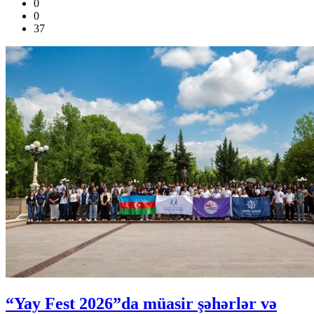
0
0
37
“Yay Fest 2026”da müasir şəhərlər və