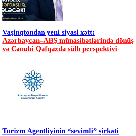
Vaşinqtondan yeni siyasi xətt:
Azərbaycan–ABŞ münasibətlərində dönüş
və Cənubi Qafqazda sülh perspektivi
Turizm Agentliyinin “sevimli” şirkəti