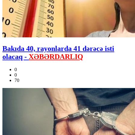
Bakıda 40, rayonlarda 41 dərəcə isti
olacaq -
XƏBƏRDARLIQ
0
0
70