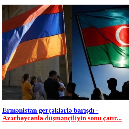
Ermənistan gerçəklərlə barışdı -
Azərbaycanla düşmənçiliyin sonu çatır...