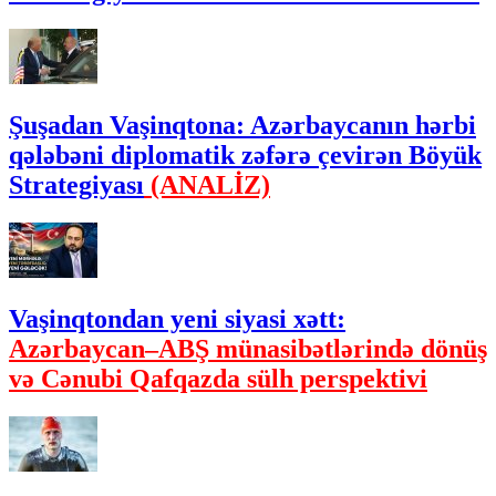
Şuşadan Vaşinqtona: Azərbaycanın hərbi
qələbəni diplomatik zəfərə çevirən Böyük
Strategiyası
(ANALİZ)
Vaşinqtondan yeni siyasi xətt:
Azərbaycan–ABŞ münasibətlərində dönüş
və Cənubi Qafqazda sülh perspektivi