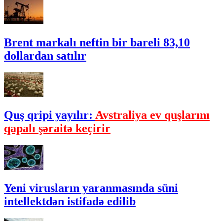
Brent markalı neftin bir bareli 83,10
dollardan satılır
Quş qripi yayılır:
Avstraliya ev quşlarını
qapalı şəraitə keçirir
Yeni virusların yaranmasında süni
intellektdən istifadə edilib