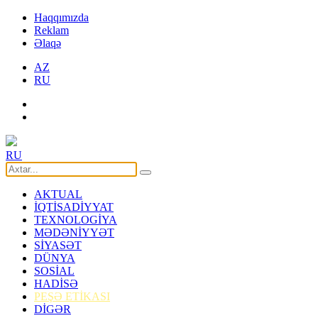
Haqqımızda
Reklam
Əlaqə
AZ
RU
RU
AKTUAL
İQTİSADİYYAT
TEXNOLOGİYA
MƏDƏNİYYƏT
SİYASƏT
DÜNYA
SOSİAL
HADİSƏ
PEŞƏ ETİKASI
DİGƏR