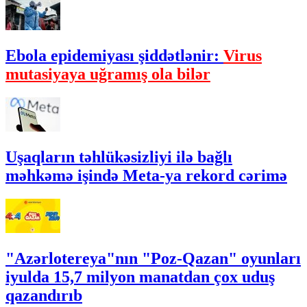
Ebola epidemiyası şiddətlənir:
Virus
mutasiyaya uğramış ola bilər
Uşaqların təhlükəsizliyi ilə bağlı
məhkəmə işində Meta-ya rekord cərimə
"Azərlotereya"nın "Poz-Qazan" oyunları
iyulda 15,7 milyon manatdan çox uduş
qazandırıb