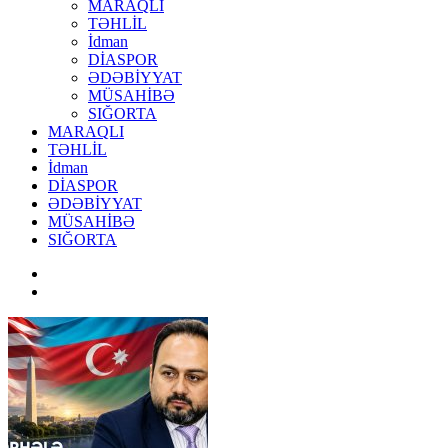
MARAQLI
TƏHLİL
İdman
DİASPOR
ƏDƏBİYYAT
MÜSAHİBƏ
SIĞORTA
MARAQLI
TƏHLİL
İdman
DİASPOR
ƏDƏBİYYAT
MÜSAHİBƏ
SIĞORTA