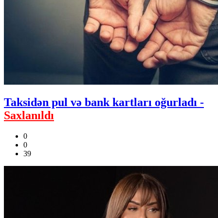
Taksidən pul və bank kartları oğurladı -
Saxlanıldı
0
0
39