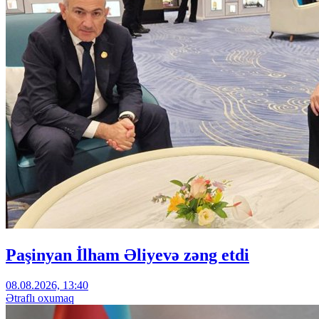
Paşinyan İlham Əliyevə zəng etdi
08.08.2026, 13:40
Ətraflı oxumaq