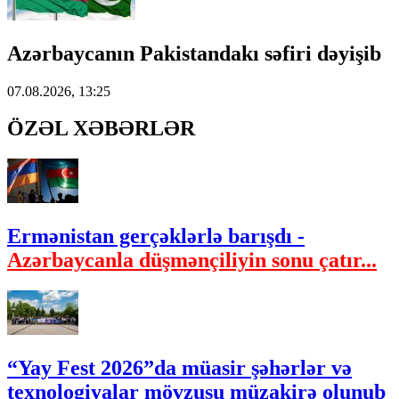
Azərbaycanın Pakistandakı səfiri dəyişib
07.08.2026, 13:25
ÖZƏL XƏBƏRLƏR
Ermənistan gerçəklərlə barışdı -
Azərbaycanla düşmənçiliyin sonu çatır...
“Yay Fest 2026”da müasir şəhərlər və
texnologiyalar mövzusu müzakirə olunub