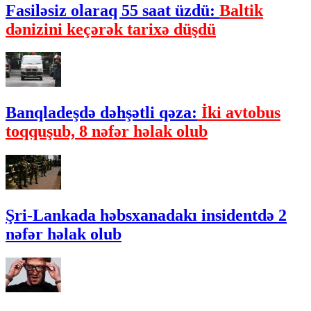
Fasiləsiz olaraq 55 saat üzdü:
Baltik
dənizini keçərək tarixə düşdü
Banqladeşdə dəhşətli qəza:
İki avtobus
toqquşub, 8 nəfər həlak olub
Şri-Lankada həbsxanadakı insidentdə 2
nəfər həlak olub