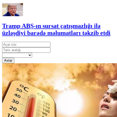
Tramp ABŞ-ın sursat çatışmazlığı ilə
üzləşdiyi barədə məlumatları təkzib etdi
Axtar