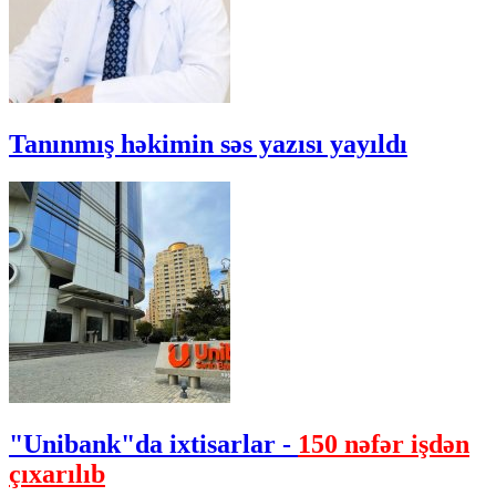
Tanınmış həkimin səs yazısı yayıldı
"Unibank"da ixtisarlar -
150 nəfər işdən
çıxarılıb