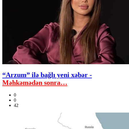
“Arzum” ilə bağlı yeni xəbər -
Məhkəmədən sonra…
0
0
42