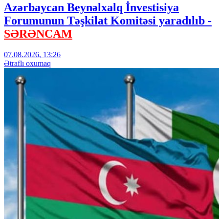
Azərbaycan Beynəlxalq İnvestisiya
Forumunun Təşkilat Komitəsi yaradılıb -
SƏRƏNCAM
07.08.2026, 13:26
Ətraflı oxumaq