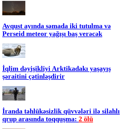
Avqust ayında səmada iki tutulma və
Perseid meteor yağışı baş verəcək
İqlim dəyişikliyi Arktikadakı yaşayış
şəraitini çətinləşdirir
İranda təhlükəsizlik qüvvələri ilə silahlı
qrup arasında toqquşma:
2 ölü