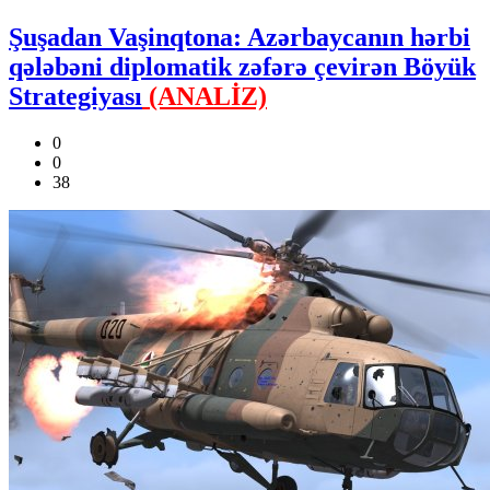
Şuşadan Vaşinqtona: Azərbaycanın hərbi
qələbəni diplomatik zəfərə çevirən Böyük
Strategiyası
(ANALİZ)
0
0
38