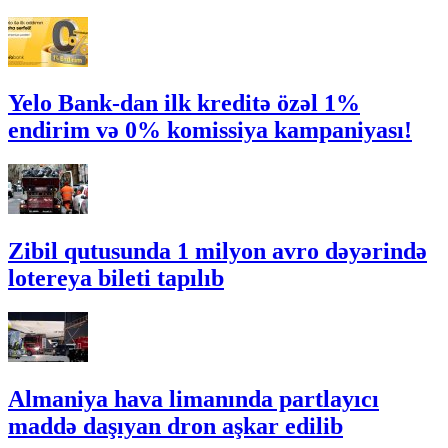
Yelo Bank-dan ilk kreditə özəl 1%
endirim və 0% komissiya kampaniyası!
Zibil qutusunda 1 milyon avro dəyərində
lotereya bileti tapılıb
Almaniya hava limanında partlayıcı
maddə daşıyan dron aşkar edilib