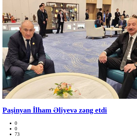
Paşinyan İlham Əliyevə zəng etdi
0
0
73