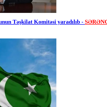
nun Təşkilat Komitəsi yaradılıb -
SƏRƏN