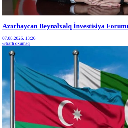
Azərbaycan Beynəlxalq İnvestisiya Forumu
07.08.2026, 13:26
Ətraflı oxumaq