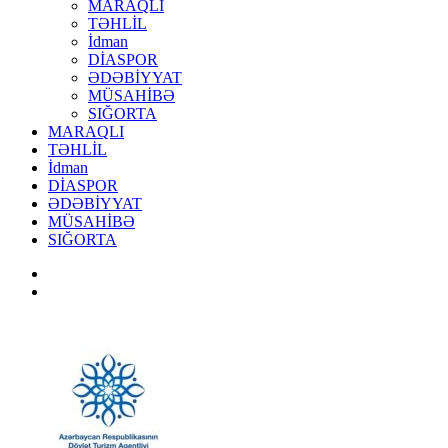
MARAQLI
TƏHLİL
İdman
DİASPOR
ƏDƏBİYYAT
MÜSAHİBƏ
SIĞORTA
MARAQLI
TƏHLİL
İdman
DİASPOR
ƏDƏBİYYAT
MÜSAHİBƏ
SIĞORTA