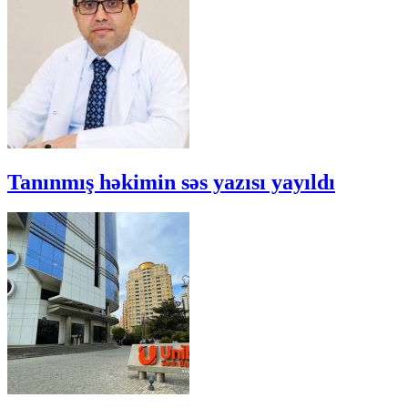
Tanınmış həkimin səs yazısı yayıldı