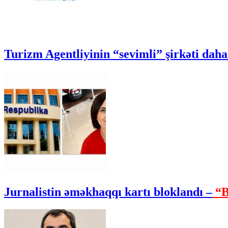
Turizm Agentliyinin “sevimli” şirkəti daha 
Jurnalistin əməkhaqqı kartı bloklandı –
“B