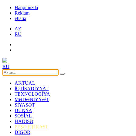
Haqqımızda
Reklam
Əlaqə
AZ
RU
RU
AKTUAL
İQTİSADİYYAT
TEXNOLOGİYA
MƏDƏNİYYƏT
SİYASƏT
DÜNYA
SOSİAL
HADİSƏ
PEŞƏ ETİKASI
DİGƏR