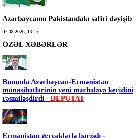
Azərbaycanın Pakistandakı səfiri dəyişib
07.08.2026, 13:25
ÖZƏL XƏBƏRLƏR
Bununla Azərbaycan-Ermənistan
münasibətlərinin yeni mərhələyə keçidini
rəsmiləşdirdi -
DEPUTAT
Ermənistan gerçəklərlə barışdı -