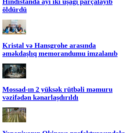
Hindistanda ayı iki uşağı parçalayıb
öldürdü
Kristal və Hansgrohe arasında
əməkdaşlıq memorandumu imzalanıb
Mossad-ın 2 yüksək rütbəli məmuru
vəzifədən kənarlaşdırıldı