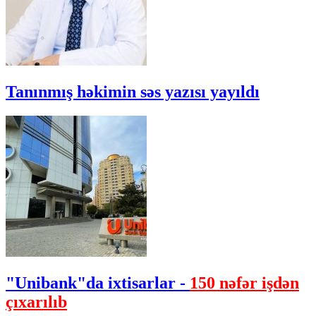
Tanınmış həkimin səs yazısı yayıldı
"Unibank"da ixtisarlar -
150 nəfər işdən
çıxarılıb