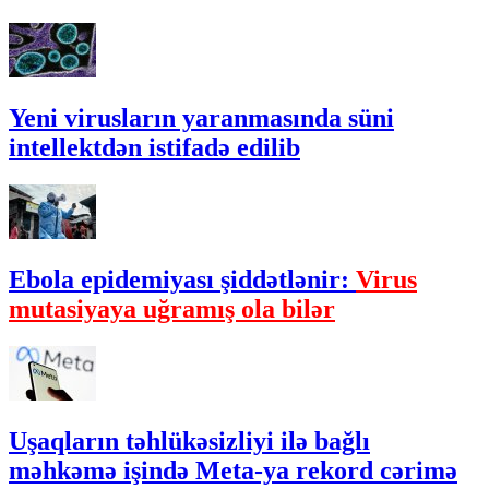
Yeni virusların yaranmasında süni
intellektdən istifadə edilib
Ebola epidemiyası şiddətlənir:
Virus
mutasiyaya uğramış ola bilər
Uşaqların təhlükəsizliyi ilə bağlı
məhkəmə işində Meta-ya rekord cərimə