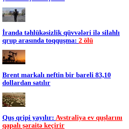
İranda təhlükəsizlik qüvvələri ilə silahlı
qrup arasında toqquşma:
2 ölü
Brent markalı neftin bir bareli 83,10
dollardan satılır
Quş qripi yayılır:
Avstraliya ev quşlarını
qapalı şəraitə keçirir