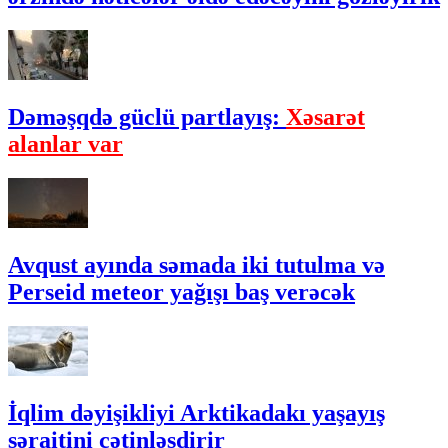
Dəməşqdə güclü partlayış:
Xəsarət
alanlar var
Avqust ayında səmada iki tutulma və
Perseid meteor yağışı baş verəcək
İqlim dəyişikliyi Arktikadakı yaşayış
şəraitini çətinləşdirir