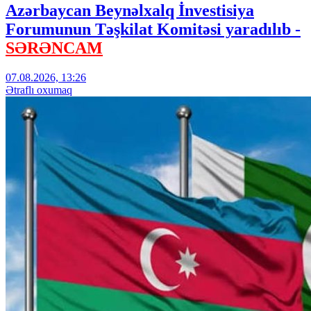
Azərbaycan Beynəlxalq İnvestisiya
Forumunun Təşkilat Komitəsi yaradılıb -
SƏRƏNCAM
07.08.2026, 13:26
Ətraflı oxumaq