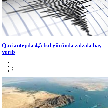
Qaziantepdə 4,5 bal gücündə zəlzələ baş
verib
0
0
8