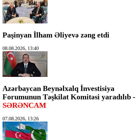
Paşinyan İlham Əliyevə zəng etdi
08.08.2026, 13:40
Azərbaycan Beynəlxalq İnvestisiya
Forumunun Təşkilat Komitəsi yaradılıb -
SƏRƏNCAM
07.08.2026, 13:26