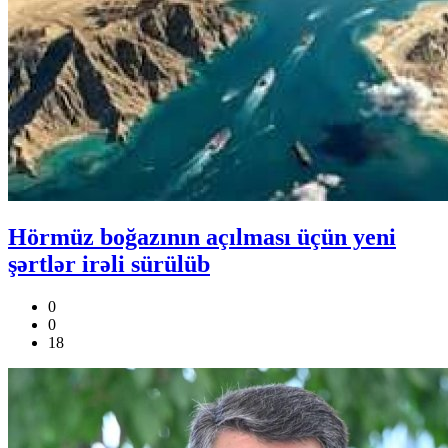
Hörmüz boğazının açılması üçün yeni
şərtlər irəli sürülüb
0
0
18