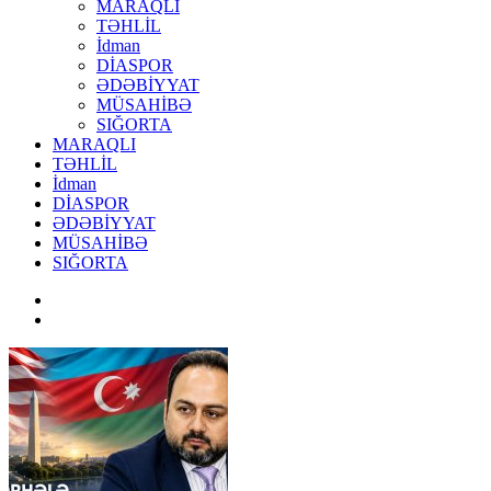
MARAQLI
TƏHLİL
İdman
DİASPOR
ƏDƏBİYYAT
MÜSAHİBƏ
SIĞORTA
MARAQLI
TƏHLİL
İdman
DİASPOR
ƏDƏBİYYAT
MÜSAHİBƏ
SIĞORTA