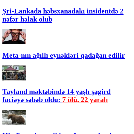
Şri-Lankada həbsxanadakı insidentdə 2
nəfər həlak olub
Meta-nın ağıllı eynəkləri qadağan edilir
Tayland məktəbində 14 yaşlı şagird
faciəyə səbəb oldu:
7 ölü, 22 yaralı