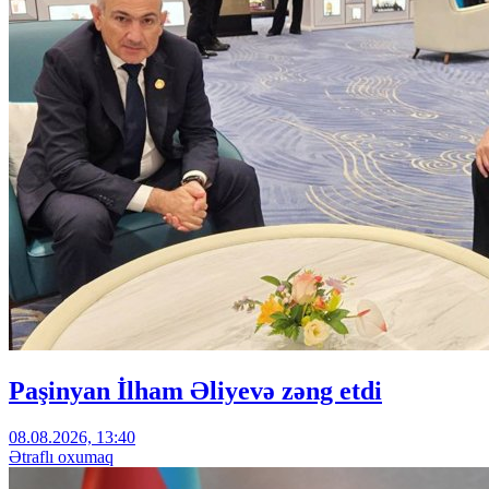
Paşinyan İlham Əliyevə zəng etdi
08.08.2026, 13:40
Ətraflı oxumaq