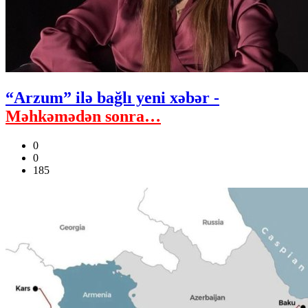
“Arzum” ilə bağlı yeni xəbər -
Məhkəmədən sonra…
0
0
185