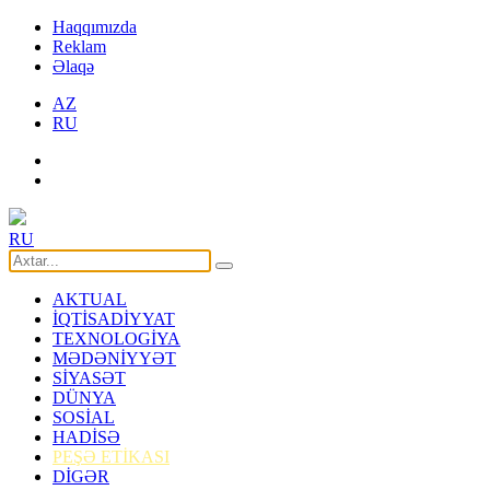
Haqqımızda
Reklam
Əlaqə
AZ
RU
RU
AKTUAL
İQTİSADİYYAT
TEXNOLOGİYA
MƏDƏNİYYƏT
SİYASƏT
DÜNYA
SOSİAL
HADİSƏ
PEŞƏ ETİKASI
DİGƏR