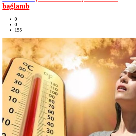
bağlanıb
0
0
155