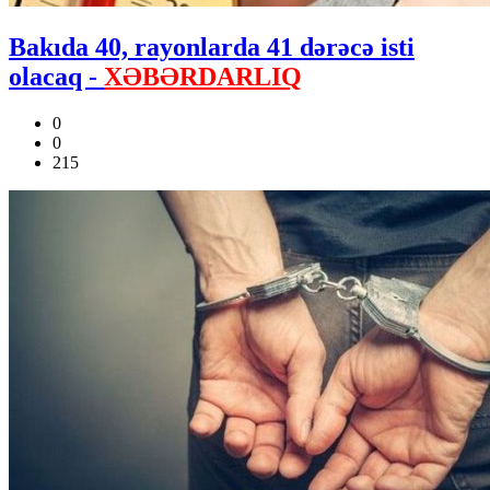
Bakıda 40, rayonlarda 41 dərəcə isti
olacaq -
XƏBƏRDARLIQ
0
0
215