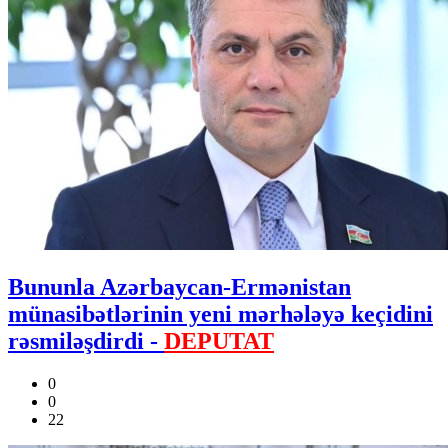
Bununla Azərbaycan-Ermənistan
münasibətlərinin yeni mərhələyə keçidini
rəsmiləşdirdi -
DEPUTAT
0
0
22