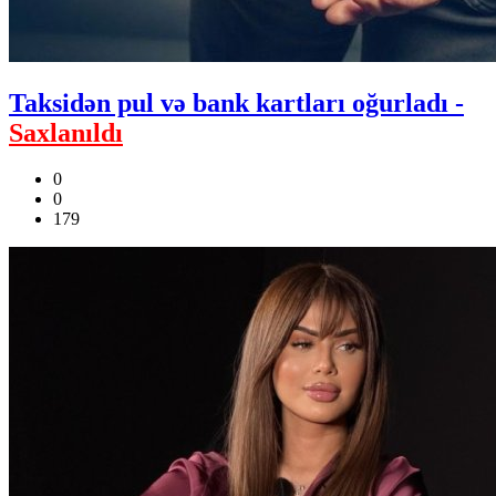
Taksidən pul və bank kartları oğurladı -
Saxlanıldı
0
0
179