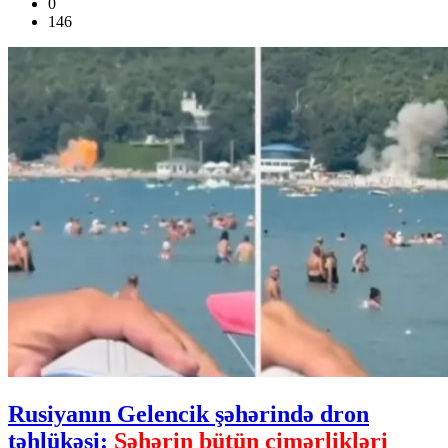
0
146
Rusiyanın Gelencik şəhərində dron
təhlükəsi:
Şəhərin bütün çimərlikləri