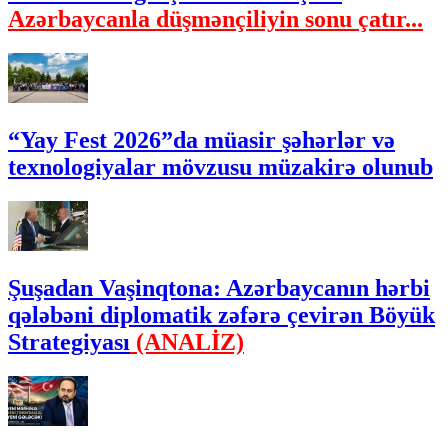
Azərbaycanla düşmənçiliyin sonu çatır...
“Yay Fest 2026”da müasir şəhərlər və
texnologiyalar mövzusu müzakirə olunub
Şuşadan Vaşinqtona: Azərbaycanın hərbi
qələbəni diplomatik zəfərə çevirən Böyük
Strategiyası
(ANALİZ)