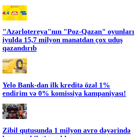
"Azərlotereya"nın "Poz-Qazan" oyunları
iyulda 15,7 milyon manatdan çox uduş
qazandırıb
Yelo Bank-dan ilk kreditə özəl 1%
endirim və 0% komissiya kampaniyası!
Zibil qutusunda 1 milyon avro dəyərində