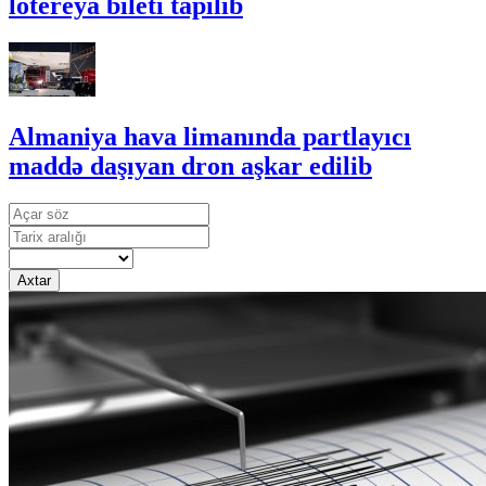
lotereya bileti tapılıb
Almaniya hava limanında partlayıcı
maddə daşıyan dron aşkar edilib
Axtar