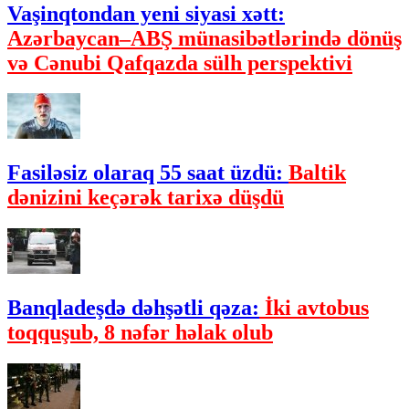
Vaşinqtondan yeni siyasi xətt:
Azərbaycan–ABŞ münasibətlərində dönüş
və Cənubi Qafqazda sülh perspektivi
Fasiləsiz olaraq 55 saat üzdü:
Baltik
dənizini keçərək tarixə düşdü
Banqladeşdə dəhşətli qəza:
İki avtobus
toqquşub, 8 nəfər həlak olub