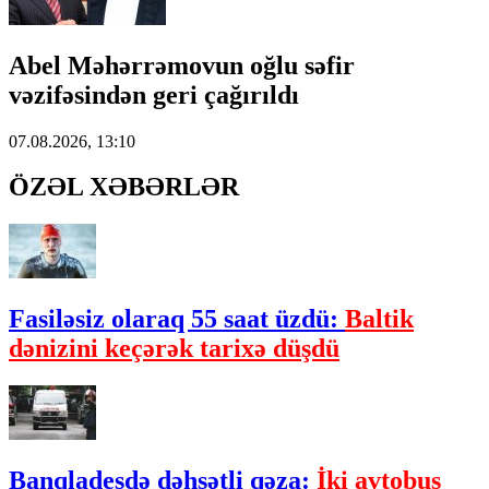
Abel Məhərrəmovun oğlu səfir
vəzifəsindən geri çağırıldı
07.08.2026, 13:10
ÖZƏL XƏBƏRLƏR
Fasiləsiz olaraq 55 saat üzdü:
Baltik
dənizini keçərək tarixə düşdü
Banqladeşdə dəhşətli qəza:
İki avtobus