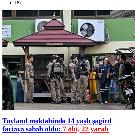
187
Tayland məktəbində 14 yaşlı şagird
faciəyə səbəb oldu:
7 ölü, 22 yaralı