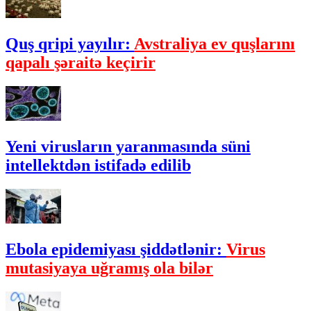
Quş qripi yayılır:
Avstraliya ev quşlarını
qapalı şəraitə keçirir
Yeni virusların yaranmasında süni
intellektdən istifadə edilib
Ebola epidemiyası şiddətlənir:
Virus
mutasiyaya uğramış ola bilər