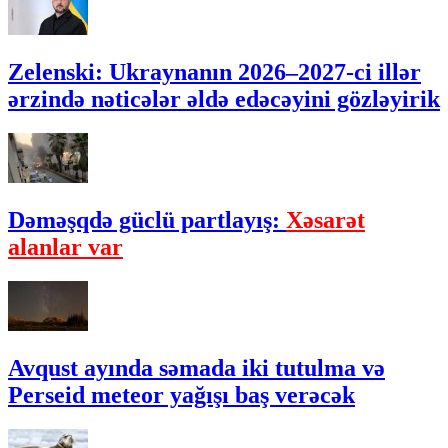
Zelenski: Ukraynanın 2026–2027-ci illər
ərzində nəticələr əldə edəcəyini gözləyirik
Dəməşqdə güclü partlayış:
Xəsarət
alanlar var
Avqust ayında səmada iki tutulma və
Perseid meteor yağışı baş verəcək