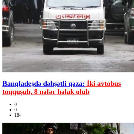
Banqladeşdə dəhşətli qəza:
İki avtobus
toqquşub, 8 nəfər həlak olub
0
0
184