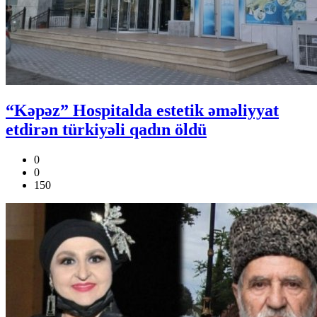
“Kəpəz” Hospitalda estetik əməliyyat
etdirən türkiyəli qadın öldü
0
0
150