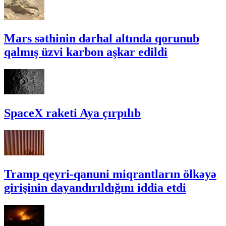
Mars səthinin dərhal altında qorunub
qalmış üzvi karbon aşkar edildi
SpaceX raketi Aya çırpılıb
Tramp qeyri-qanuni miqrantların ölkəyə
girişinin dayandırıldığını iddia etdi