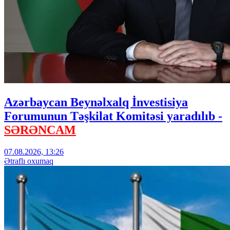
Azərbaycan Beynəlxalq İnvestisiya
Forumunun Təşkilat Komitəsi yaradılıb -
SƏRƏNCAM
07.08.2026, 13:26
Ətraflı oxumaq