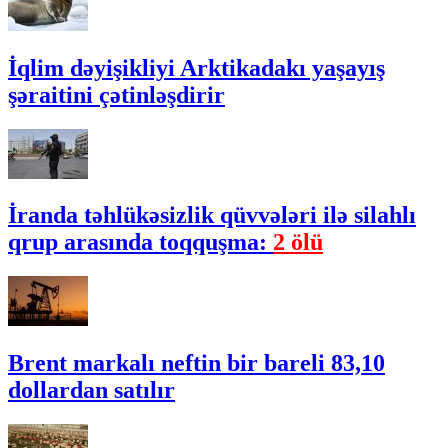
İqlim dəyişikliyi Arktikadakı yaşayış
şəraitini çətinləşdirir
İranda təhlükəsizlik qüvvələri ilə silahlı
qrup arasında toqquşma:
2 ölü
Brent markalı neftin bir bareli 83,10
dollardan satılır