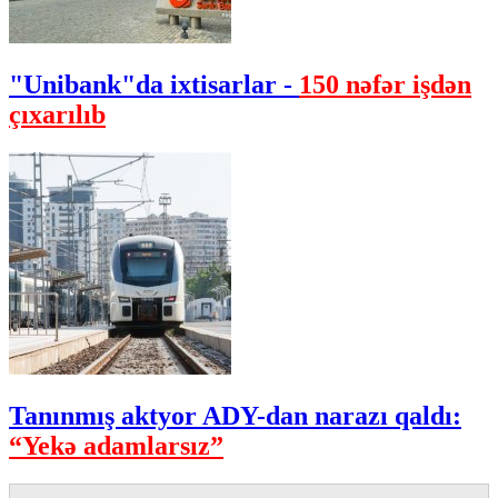
"Unibank"da ixtisarlar -
150 nəfər işdən
çıxarılıb
Tanınmış aktyor ADY-dan narazı qaldı:
“Yekə adamlarsız”