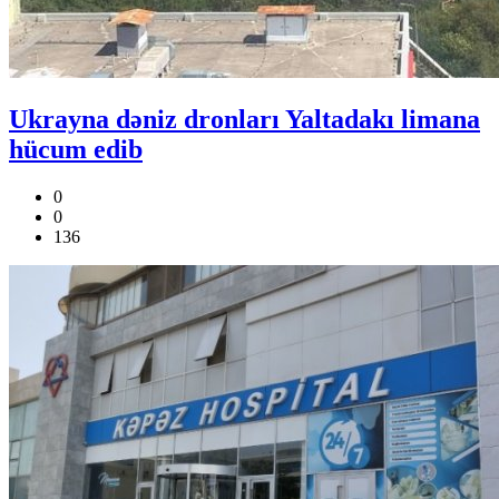
Ukrayna dəniz dronları Yaltadakı limana
hücum edib
0
0
136