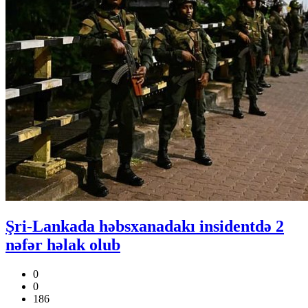
Şri-Lankada həbsxanadakı insidentdə 2
nəfər həlak olub
0
0
186