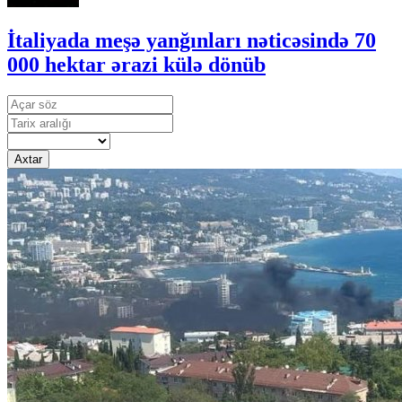
İtaliyada meşə yanğınları nəticəsində 70
000 hektar ərazi külə dönüb
Axtar