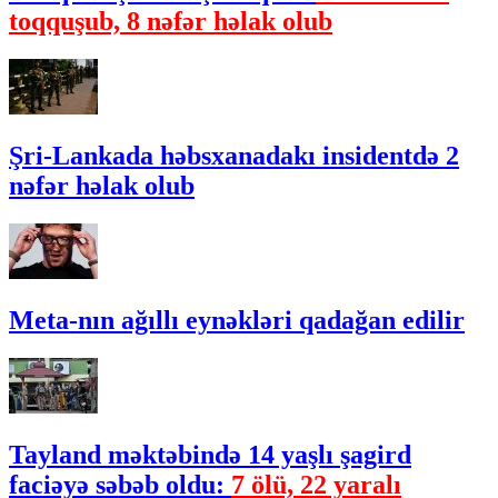
toqquşub, 8 nəfər həlak olub
Şri-Lankada həbsxanadakı insidentdə 2
nəfər həlak olub
Meta-nın ağıllı eynəkləri qadağan edilir
Tayland məktəbində 14 yaşlı şagird
faciəyə səbəb oldu:
7 ölü, 22 yaralı