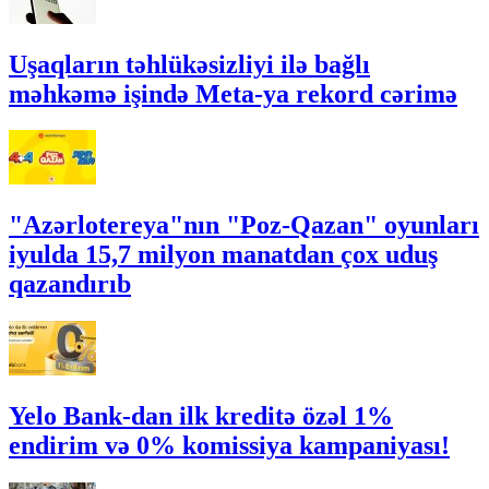
Uşaqların təhlükəsizliyi ilə bağlı
məhkəmə işində Meta-ya rekord cərimə
"Azərlotereya"nın "Poz-Qazan" oyunları
iyulda 15,7 milyon manatdan çox uduş
qazandırıb
Yelo Bank-dan ilk kreditə özəl 1%
endirim və 0% komissiya kampaniyası!