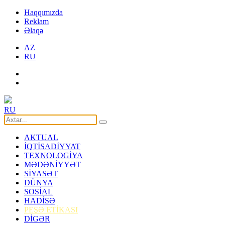
Haqqımızda
Reklam
Əlaqə
AZ
RU
RU
AKTUAL
İQTİSADİYYAT
TEXNOLOGİYA
MƏDƏNİYYƏT
SİYASƏT
DÜNYA
SOSİAL
HADİSƏ
PEŞƏ ETİKASI
DİGƏR