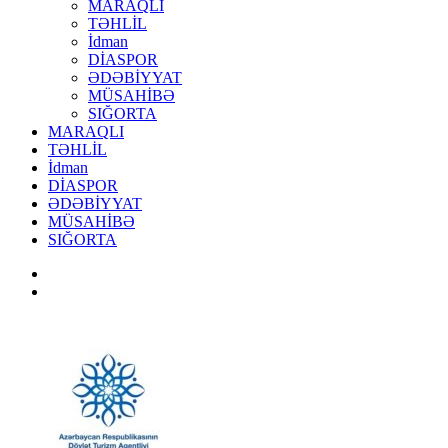
MARAQLI
TƏHLİL
İdman
DİASPOR
ƏDƏBİYYAT
MÜSAHİBƏ
SIĞORTA
MARAQLI
TƏHLİL
İdman
DİASPOR
ƏDƏBİYYAT
MÜSAHİBƏ
SIĞORTA