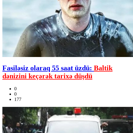
Fasiləsiz olaraq 55 saat üzdü:
Baltik
dənizini keçərək tarixə düşdü
0
0
177