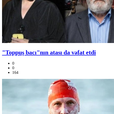
"Toppuş bacı"nın atası da vəfat etdi
0
0
164