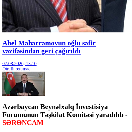
Abel Məhərrəmovun oğlu səfir
vəzifəsindən geri çağırıldı
07.08.2026, 13:10
Ətraflı oxumaq
Azərbaycan Beynəlxalq İnvestisiya
Forumunun Təşkilat Komitəsi yaradılıb -
SƏRƏNCAM