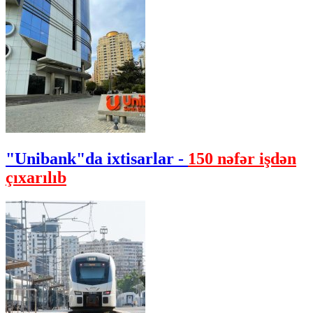
"Unibank"da ixtisarlar -
150 nəfər işdən
çıxarılıb