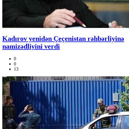
Kadırov yenidən Çeçenistan rəhbərliyinə
namizədliyini verdi
0
0
13