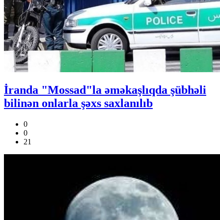
İranda "Mossad"la əməkaşlıqda şübhəli
bilinən onlarla şəxs saxlanılıb
0
0
21