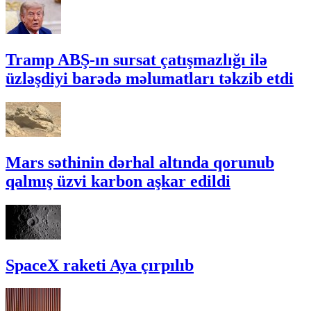
Tramp ABŞ-ın sursat çatışmazlığı ilə
üzləşdiyi barədə məlumatları təkzib etdi
Mars səthinin dərhal altında qorunub
qalmış üzvi karbon aşkar edildi
SpaceX raketi Aya çırpılıb