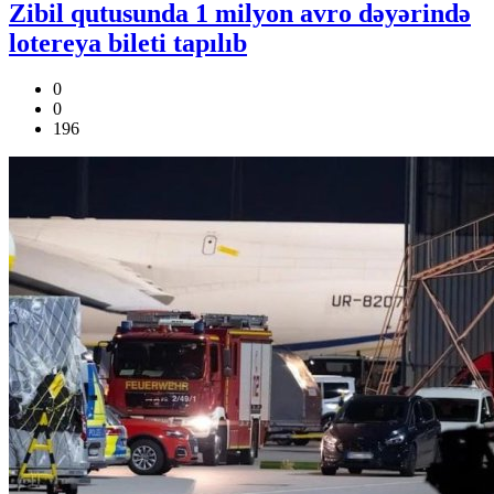
Zibil qutusunda 1 milyon avro dəyərində
lotereya bileti tapılıb
0
0
196