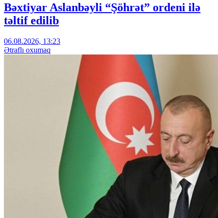
Bəxtiyar Aslanbəyli “Şöhrət” ordeni ilə
təltif edilib
06.08.2026, 13:23
Ətraflı oxumaq