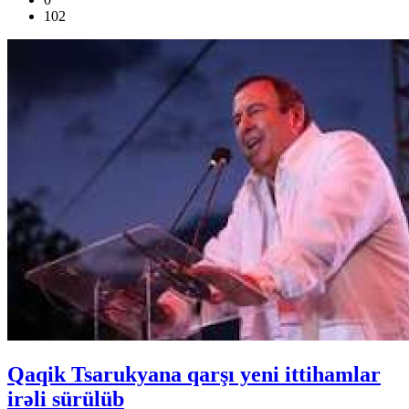
102
Qaqik Tsarukyana qarşı yeni ittihamlar
irəli sürülüb