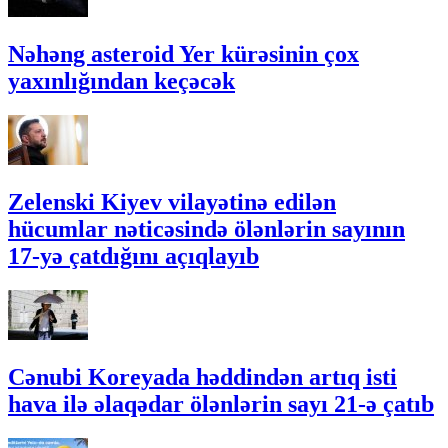
Nəhəng asteroid Yer kürəsinin çox
yaxınlığından keçəcək
Zelenski Kiyev vilayətinə edilən
hücumlar nəticəsində ölənlərin sayının
17-yə çatdığını açıqlayıb
Cənubi Koreyada həddindən artıq isti
hava ilə əlaqədar ölənlərin sayı 21-ə çatıb