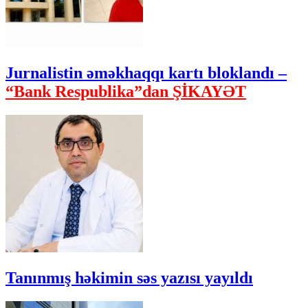
Jurnalistin əməkhaqqı kartı bloklandı –
“Bank Respublika”dan ŞİKAYƏT
Tanınmış həkimin səs yazısı yayıldı