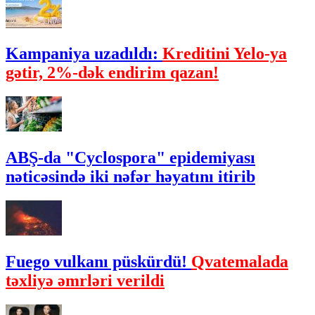
Kampaniya uzadıldı:
Kreditini Yelo-ya
gətir, 2%-dək endirim qazan!
ABŞ-da "Cyclospora" epidemiyası
nəticəsində iki nəfər həyatını itirib
Fuego vulkanı püskürdü!
Qvatemalada
təxliyə əmrləri verildi