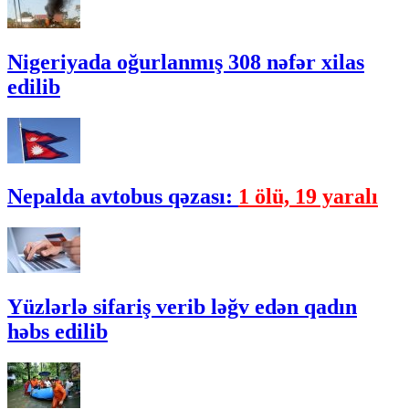
Nigeriyada oğurlanmış 308 nəfər xilas
edilib
Nepalda avtobus qəzası:
1 ölü, 19 yaralı
Yüzlərlə sifariş verib ləğv edən qadın
həbs edilib