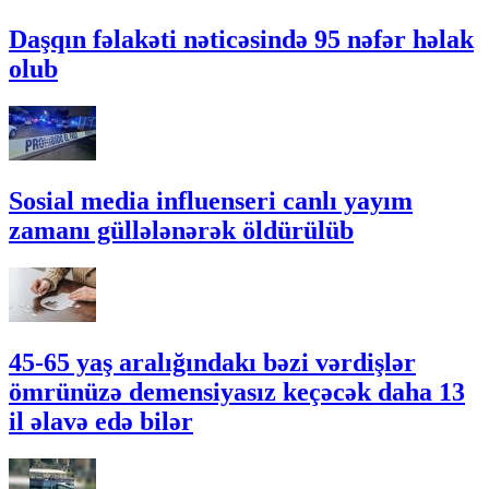
Daşqın fəlakəti nəticəsində 95 nəfər həlak
olub
Sosial media influenseri canlı yayım
zamanı güllələnərək öldürülüb
45-65 yaş aralığındakı bəzi vərdişlər
ömrünüzə demensiyasız keçəcək daha 13
il əlavə edə bilər