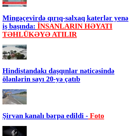
Mingəçevirdə qırıq-salxaq katerlər yenə
iş başında:
İNSANLARIN HƏYATI
TƏHLÜKƏYƏ ATILIR
Hindistandakı daşqınlar nəticəsində
ölənlərin sayı 20-yə çatıb
Şirvan kanalı bərpa edildi -
Foto