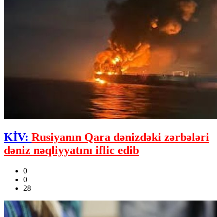
KİV:
Rusiyanın Qara dənizdəki zərbələri
dəniz nəqliyyatını iflic edib
0
0
28