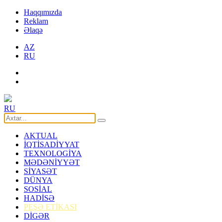
Haqqımızda
Reklam
Əlaqə
AZ
RU
RU
AKTUAL
İQTİSADİYYAT
TEXNOLOGİYA
MƏDƏNİYYƏT
SİYASƏT
DÜNYA
SOSİAL
HADİSƏ
PEŞƏ ETİKASI
DİGƏR