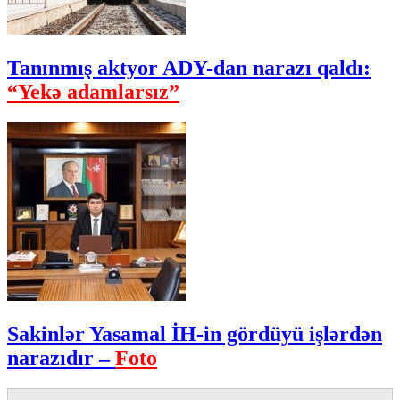
Tanınmış aktyor ADY-dan narazı qaldı:
“Yekə adamlarsız”
Sakinlər Yasamal İH-in gördüyü işlərdən
narazıdır –
Foto