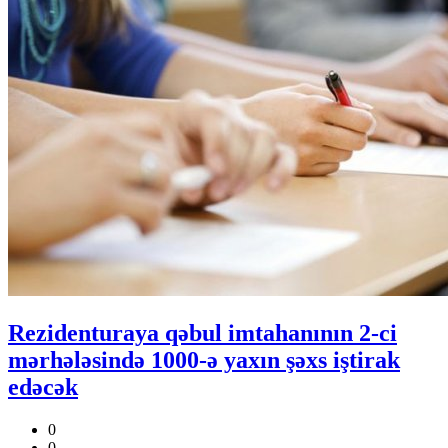
Rezidenturaya qəbul imtahanının 2-ci
mərhələsində 1000-ə yaxın şəxs iştirak
edəcək
0
0