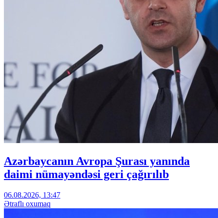
Azərbaycanın Avropa Şurası yanında
daimi nümayəndəsi geri çağırılıb
06.08.2026, 13:47
Ətraflı oxumaq