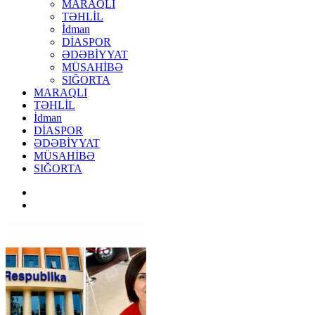
MARAQLI
TƏHLİL
İdman
DİASPOR
ƏDƏBİYYAT
MÜSAHİBƏ
SIĞORTA
MARAQLI
TƏHLİL
İdman
DİASPOR
ƏDƏBİYYAT
MÜSAHİBƏ
SIĞORTA