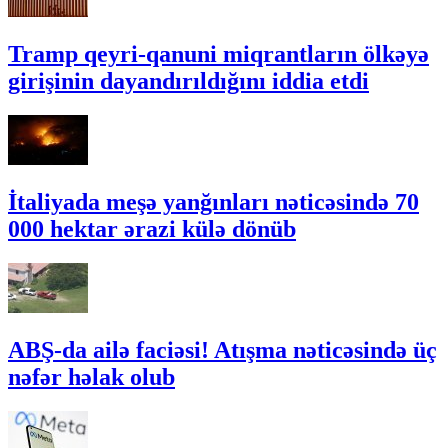
Tramp qeyri-qanuni miqrantların ölkəyə
girişinin dayandırıldığını iddia etdi
İtaliyada meşə yanğınları nəticəsində 70
000 hektar ərazi külə dönüb
ABŞ-da ailə faciəsi! Atışma nəticəsində üç
nəfər həlak olub