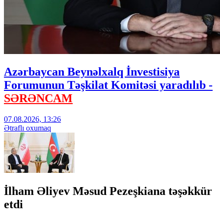
Azərbaycan Beynəlxalq İnvestisiya
Forumunun Təşkilat Komitəsi yaradılıb -
SƏRƏNCAM
07.08.2026, 13:26
Ətraflı oxumaq
İlham Əliyev Məsud Pezeşkiana təşəkkür
etdi