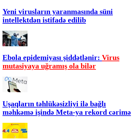
Yeni virusların yaranmasında süni
intellektdən istifadə edilib
Ebola epidemiyası şiddətlənir:
Virus
mutasiyaya uğramış ola bilər
Uşaqların təhlükəsizliyi ilə bağlı
məhkəmə işində Meta-ya rekord cərimə