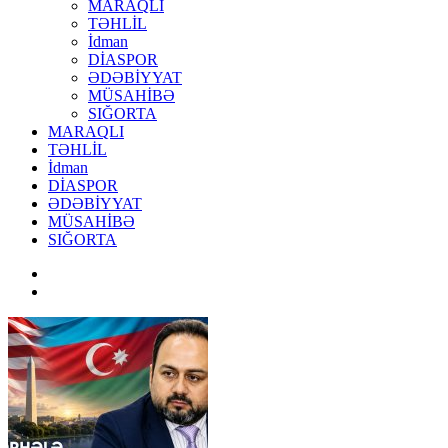
MARAQLI
TƏHLİL
İdman
DİASPOR
ƏDƏBİYYAT
MÜSAHİBƏ
SIĞORTA
MARAQLI
TƏHLİL
İdman
DİASPOR
ƏDƏBİYYAT
MÜSAHİBƏ
SIĞORTA