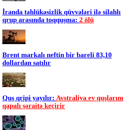
İranda təhlükəsizlik qüvvələri ilə silahlı
qrup arasında toqquşma:
2 ölü
Brent markalı neftin bir bareli 83,10
dollardan satılır
Quş qripi yayılır:
Avstraliya ev quşlarını
qapalı şəraitə keçirir