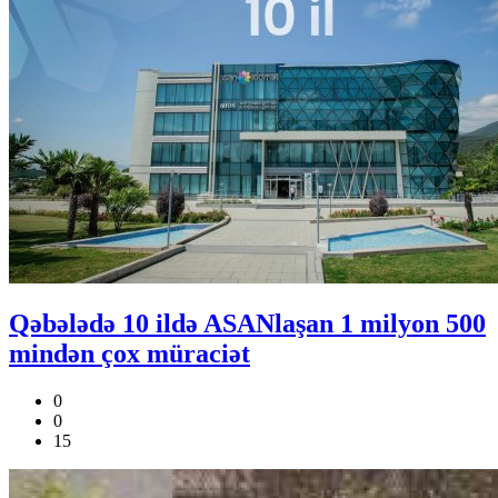
Qəbələdə 10 ildə ASANlaşan 1 milyon 500
mindən çox müraciət
0
0
15