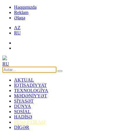
Haqqımızda
Reklam
Əlaqə
AZ
RU
RU
AKTUAL
İQTİSADİYYAT
TEXNOLOGİYA
MƏDƏNİYYƏT
SİYASƏT
DÜNYA
SOSİAL
HADİSƏ
PEŞƏ ETİKASI
DİGƏR