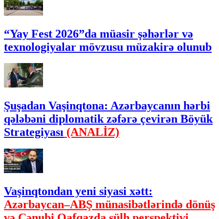
“Yay Fest 2026”da müasir şəhərlər və
texnologiyalar mövzusu müzakirə olunub
Şuşadan Vaşinqtona: Azərbaycanın hərbi
qələbəni diplomatik zəfərə çevirən Böyük
Strategiyası
(ANALİZ)
Vaşinqtondan yeni siyasi xətt:
Azərbaycan–ABŞ münasibətlərində dönüş
və Cənubi Qafqazda sülh perspektivi