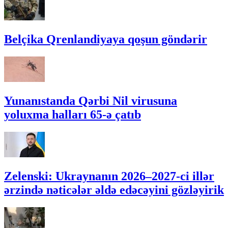
Belçika Qrenlandiyaya qoşun göndərir
Yunanıstanda Qərbi Nil virusuna
yoluxma halları 65-ə çatıb
Zelenski: Ukraynanın 2026–2027-ci illər
ərzində nəticələr əldə edəcəyini gözləyirik