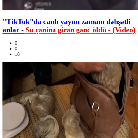
"TikTok"da canlı yayım zamanı dəhşətli
anlar -
Su çəninə girən gənc öldü - (Video)
0
0
18