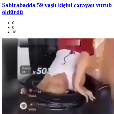
Sabirabadda 59 yaşlı kişini cərəyan vurub
öldürdü
0
0
18