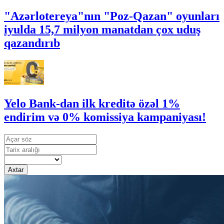
"Azərlotereya"nın "Poz-Qazan" oyunları
iyulda 15,7 milyon manatdan çox uduş
qazandırıb
Yelo Bank-dan ilk kreditə özəl 1%
endirim və 0% komissiya kampaniyası!
Axtar