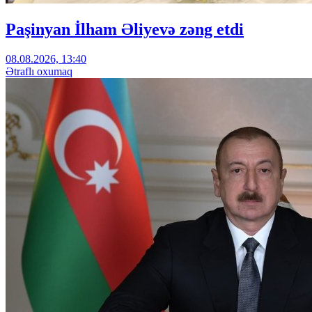
Paşinyan İlham Əliyevə zəng etdi
08.08.2026, 13:40
Ətraflı oxumaq