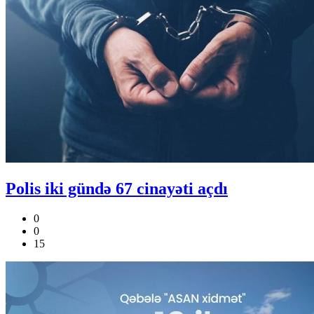
Polis iki gündə 67 cinayəti açdı
0
0
15