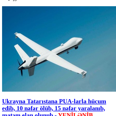
Ukrayna Tatarıstana PUA-larla hücum
edib, 10 nəfər ölüb, 15 nəfər yaralanıb,
matəm elan olunub -
YENİLƏNİB