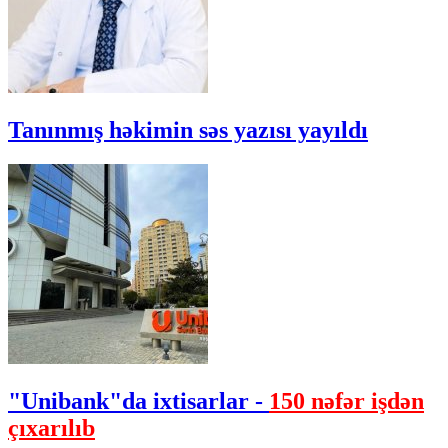
Tanınmış həkimin səs yazısı yayıldı
"Unibank"da ixtisarlar -
150 nəfər işdən
çıxarılıb