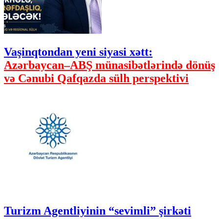
Vaşinqtondan yeni siyasi xətt:
Azərbaycan–ABŞ münasibətlərində dönüş
və Cənubi Qafqazda sülh perspektivi
Turizm Agentliyinin “sevimli” şirkəti