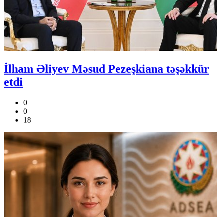
İlham Əliyev Məsud Pezeşkiana təşəkkür
etdi
0
0
18