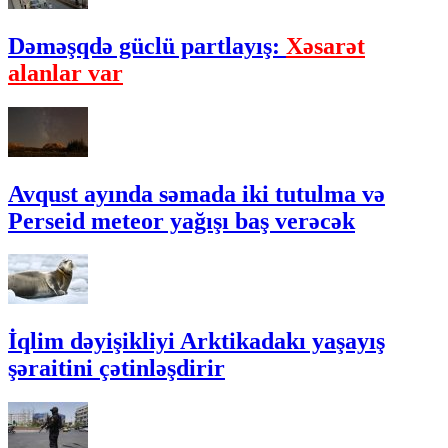
Dəməşqdə güclü partlayış:
Xəsarət
alanlar var
Avqust ayında səmada iki tutulma və
Perseid meteor yağışı baş verəcək
İqlim dəyişikliyi Arktikadakı yaşayış
şəraitini çətinləşdirir