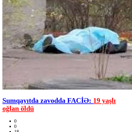
Sumqayıtda zavodda FACİƏ:
19 yaşlı
oğlan öldü
0
0
18