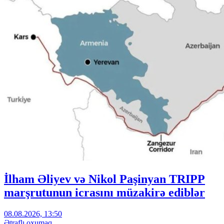
İlham Əliyev və Nikol Paşinyan TRIPP
marşrutunun icrasını müzakirə ediblər
08.08.2026, 13:50
Ətraflı oxumaq