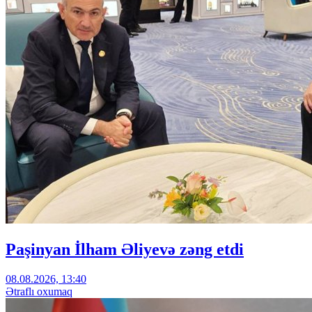
Paşinyan İlham Əliyevə zəng etdi
08.08.2026, 13:40
Ətraflı oxumaq