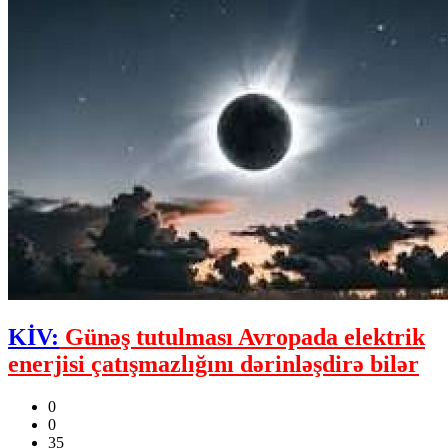
KİV:
Günəş tutulması Avropada elektrik
enerjisi çatışmazlığını dərinləşdirə bilər
0
0
35