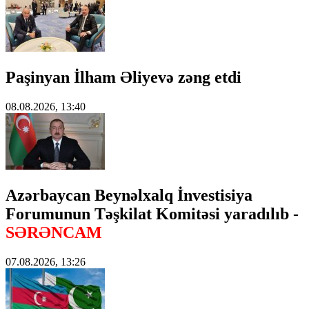
Paşinyan İlham Əliyevə zəng etdi
08.08.2026, 13:40
Azərbaycan Beynəlxalq İnvestisiya
Forumunun Təşkilat Komitəsi yaradılıb -
SƏRƏNCAM
07.08.2026, 13:26