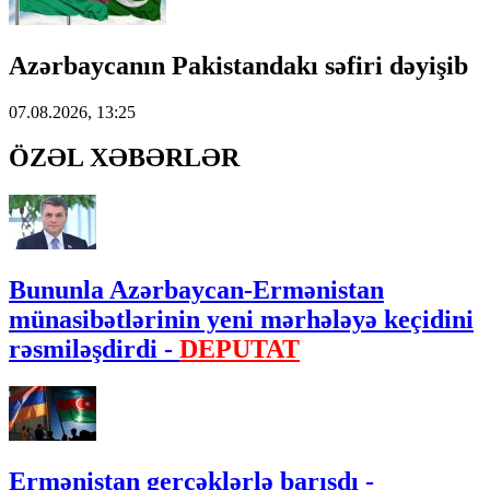
Azərbaycanın Pakistandakı səfiri dəyişib
07.08.2026, 13:25
ÖZƏL XƏBƏRLƏR
Bununla Azərbaycan-Ermənistan
münasibətlərinin yeni mərhələyə keçidini
rəsmiləşdirdi -
DEPUTAT
Ermənistan gerçəklərlə barışdı -