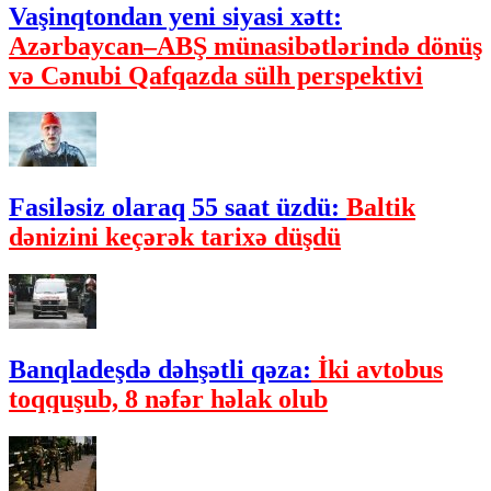
Vaşinqtondan yeni siyasi xətt:
Azərbaycan–ABŞ münasibətlərində dönüş
və Cənubi Qafqazda sülh perspektivi
Fasiləsiz olaraq 55 saat üzdü:
Baltik
dənizini keçərək tarixə düşdü
Banqladeşdə dəhşətli qəza:
İki avtobus
toqquşub, 8 nəfər həlak olub