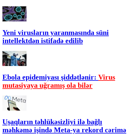
Yeni virusların yaranmasında süni
intellektdən istifadə edilib
Ebola epidemiyası şiddətlənir:
Virus
mutasiyaya uğramış ola bilər
Uşaqların təhlükəsizliyi ilə bağlı
məhkəmə işində Meta-ya rekord cərimə