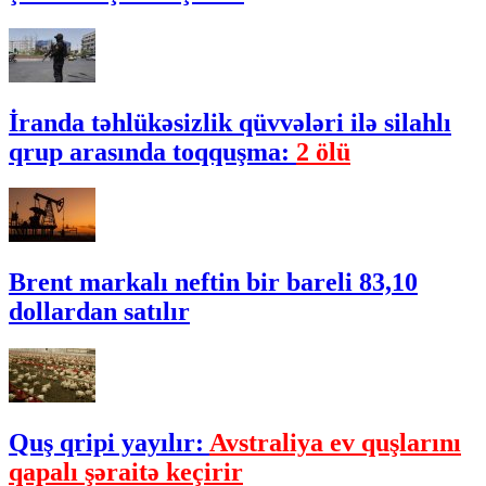
İranda təhlükəsizlik qüvvələri ilə silahlı
qrup arasında toqquşma:
2 ölü
Brent markalı neftin bir bareli 83,10
dollardan satılır
Quş qripi yayılır:
Avstraliya ev quşlarını
qapalı şəraitə keçirir