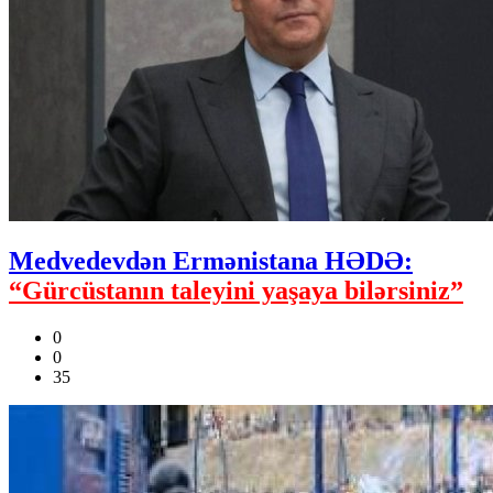
Medvedevdən Ermənistana HƏDƏ:
“Gürcüstanın taleyini yaşaya bilərsiniz”
0
0
35