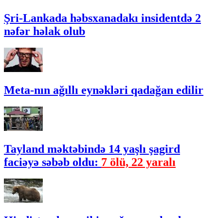
Şri-Lankada həbsxanadakı insidentdə 2
nəfər həlak olub
Meta-nın ağıllı eynəkləri qadağan edilir
Tayland məktəbində 14 yaşlı şagird
faciəyə səbəb oldu:
7 ölü, 22 yaralı