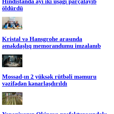
Hindistanda ayı iki uşağı parçalayıb
öldürdü
Kristal və Hansgrohe arasında
əməkdaşlıq memorandumu imzalanıb
Mossad-ın 2 yüksək rütbəli məmuru
vəzifədən kənarlaşdırıldı