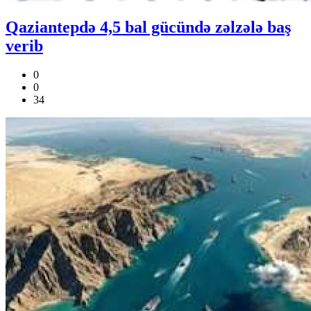
Qaziantepdə 4,5 bal gücündə zəlzələ baş
verib
0
0
34