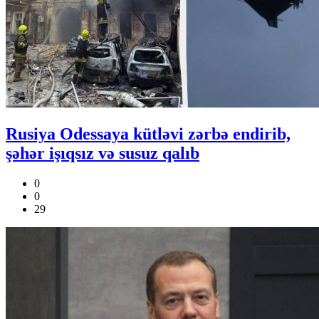
Rusiya Odessaya kütləvi zərbə endirib,
şəhər işıqsız və susuz qalıb
0
0
29