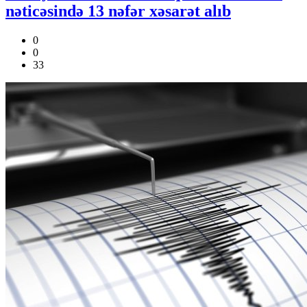
nəticəsində 13 nəfər xəsarət alıb
0
0
33