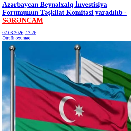
Azərbaycan Beynəlxalq İnvestisiya
Forumunun Təşkilat Komitəsi yaradılıb -
SƏRƏNCAM
07.08.2026, 13:26
Ətraflı oxumaq