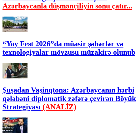
Azərbaycanla düşmənçiliyin sonu çatır...
“Yay Fest 2026”da müasir şəhərlər və
texnologiyalar mövzusu müzakirə olunub
Şuşadan Vaşinqtona: Azərbaycanın hərbi
qələbəni diplomatik zəfərə çevirən Böyük
Strategiyası
(ANALİZ)