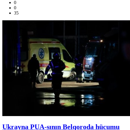
0
0
35
Ukrayna PUA-sının Belqoroda hücumu