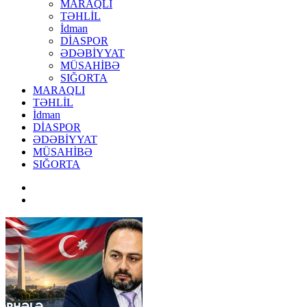
MARAQLI
TƏHLİL
İdman
DİASPOR
ƏDƏBİYYAT
MÜSAHİBƏ
SIĞORTA
MARAQLI
TƏHLİL
İdman
DİASPOR
ƏDƏBİYYAT
MÜSAHİBƏ
SIĞORTA