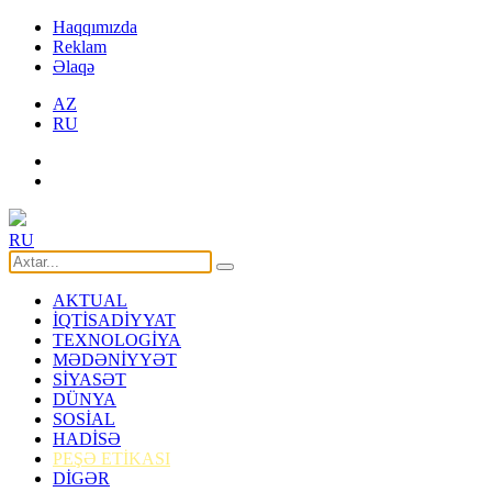
Haqqımızda
Reklam
Əlaqə
AZ
RU
RU
AKTUAL
İQTİSADİYYAT
TEXNOLOGİYA
MƏDƏNİYYƏT
SİYASƏT
DÜNYA
SOSİAL
HADİSƏ
PEŞƏ ETİKASI
DİGƏR