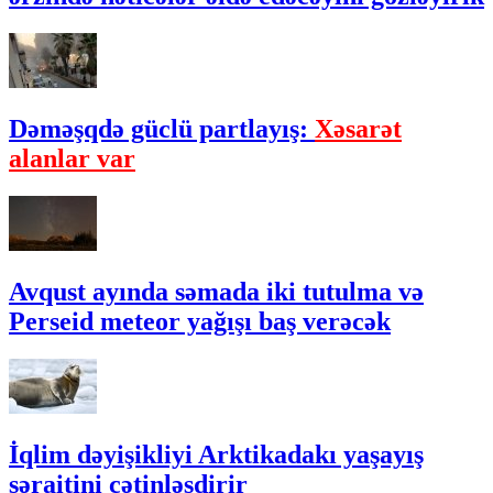
Dəməşqdə güclü partlayış:
Xəsarət
alanlar var
Avqust ayında səmada iki tutulma və
Perseid meteor yağışı baş verəcək
İqlim dəyişikliyi Arktikadakı yaşayış
şəraitini çətinləşdirir