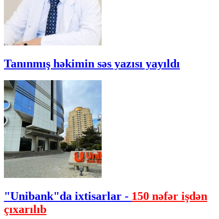
Tanınmış həkimin səs yazısı yayıldı
"Unibank"da ixtisarlar -
150 nəfər işdən
çıxarılıb