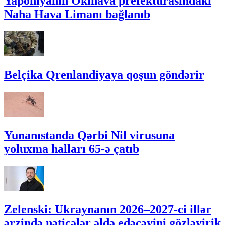
Yaponiyanın Okinava prefekturasındakı
Naha Hava Limanı bağlanıb
Belçika Qrenlandiyaya qoşun göndərir
Yunanıstanda Qərbi Nil virusuna
yoluxma halları 65-ə çatıb
Zelenski: Ukraynanın 2026–2027-ci illər
ərzində nəticələr əldə edəcəyini gözləyirik