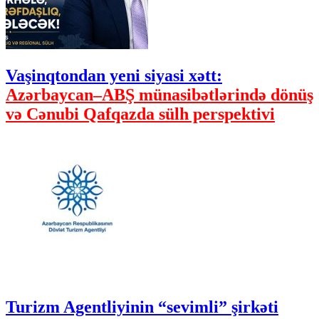
Vaşinqtondan yeni siyasi xətt:
Azərbaycan–ABŞ münasibətlərində dönüş
və Cənubi Qafqazda sülh perspektivi
Turizm Agentliyinin “sevimli” şirkəti