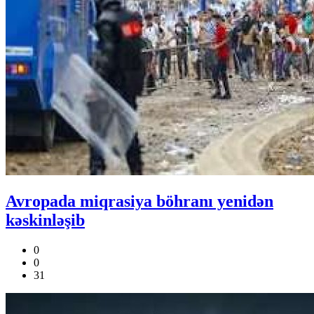
Avropada miqrasiya böhranı yenidən
kəskinləşib
0
0
31