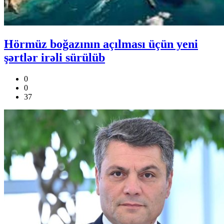
Hörmüz boğazının açılması üçün yeni
şərtlər irəli sürülüb
0
0
37