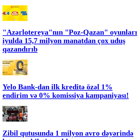
"Azərlotereya"nın "Poz-Qazan" oyunları
iyulda 15,7 milyon manatdan çox uduş
qazandırıb
Yelo Bank-dan ilk kreditə özəl 1%
endirim və 0% komissiya kampaniyası!
Zibil qutusunda 1 milyon avro dəyərində