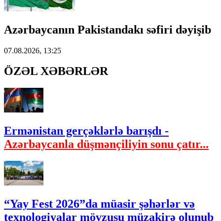
Azərbaycanın Pakistandakı səfiri dəyişib
07.08.2026, 13:25
ÖZƏL XƏBƏRLƏR
Ermənistan gerçəklərlə barışdı -
Azərbaycanla düşmənçiliyin sonu çatır...
“Yay Fest 2026”da müasir şəhərlər və
texnologiyalar mövzusu müzakirə olunub