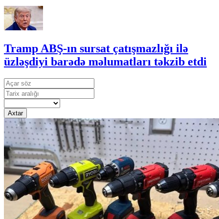
Tramp ABŞ-ın sursat çatışmazlığı ilə
üzləşdiyi barədə məlumatları təkzib etdi
Axtar