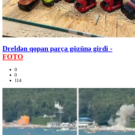
Dreldən qopan parça gözünə girdi -
FOTO
0
0
114