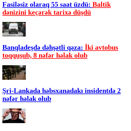
Fasiləsiz olaraq 55 saat üzdü:
Baltik
dənizini keçərək tarixə düşdü
Banqladeşdə dəhşətli qəza:
İki avtobus
toqquşub, 8 nəfər həlak olub
Şri-Lankada həbsxanadakı insidentdə 2
nəfər həlak olub