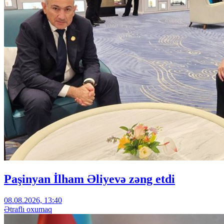
Paşinyan İlham Əliyevə zəng etdi
08.08.2026, 13:40
Ətraflı oxumaq