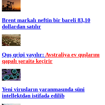
Brent markalı neftin bir bareli 83,10
dollardan satılır
Quş qripi yayılır:
Avstraliya ev quşlarını
qapalı şəraitə keçirir
Yeni virusların yaranmasında süni
intellektdən istifadə edilib