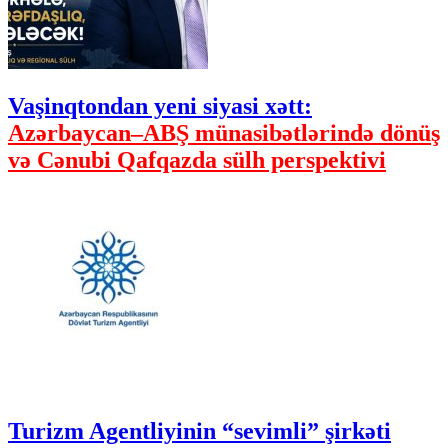
Vaşinqtondan yeni siyasi xətt:
Azərbaycan–ABŞ münasibətlərində dönüş
və Cənubi Qafqazda sülh perspektivi
Turizm Agentliyinin “sevimli” şirkəti