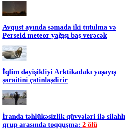
Avqust ayında səmada iki tutulma və
Perseid meteor yağışı baş verəcək
İqlim dəyişikliyi Arktikadakı yaşayış
şəraitini çətinləşdirir
İranda təhlükəsizlik qüvvələri ilə silahlı
qrup arasında toqquşma:
2 ölü