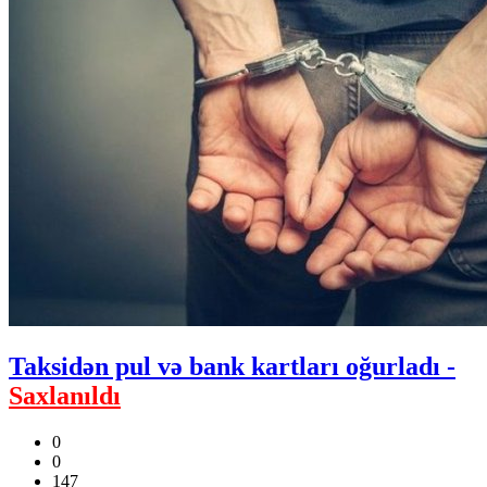
Taksidən pul və bank kartları oğurladı -
Saxlanıldı
0
0
147