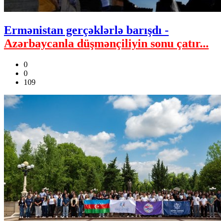
Ermənistan gerçəklərlə barışdı -
Azərbaycanla düşmənçiliyin sonu çatır...
0
0
109