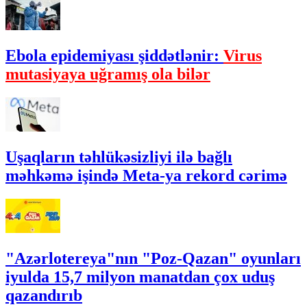
Ebola epidemiyası şiddətlənir:
Virus
mutasiyaya uğramış ola bilər
Uşaqların təhlükəsizliyi ilə bağlı
məhkəmə işində Meta-ya rekord cərimə
"Azərlotereya"nın "Poz-Qazan" oyunları
iyulda 15,7 milyon manatdan çox uduş
qazandırıb