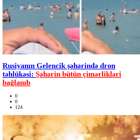
Rusiyanın Gelencik şəhərində dron
təhlükəsi:
Şəhərin bütün çimərlikləri
bağlanıb
0
0
124