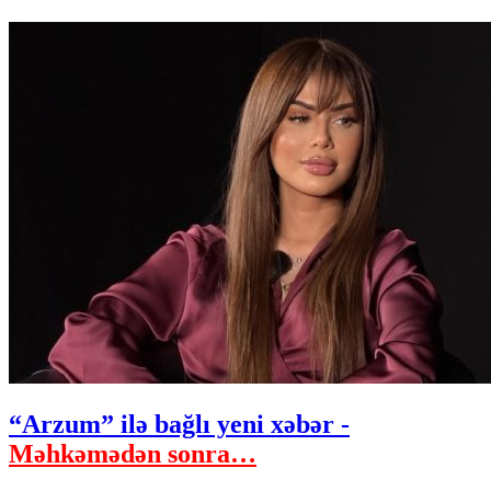
“Arzum” ilə bağlı yeni xəbər -
Məhkəmədən sonra…