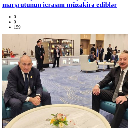
marşrutunun icrasını müzakirə ediblər
0
0
159