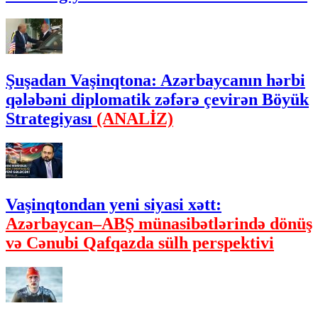
Şuşadan Vaşinqtona: Azərbaycanın hərbi
qələbəni diplomatik zəfərə çevirən Böyük
Strategiyası
(ANALİZ)
Vaşinqtondan yeni siyasi xətt:
Azərbaycan–ABŞ münasibətlərində dönüş
və Cənubi Qafqazda sülh perspektivi