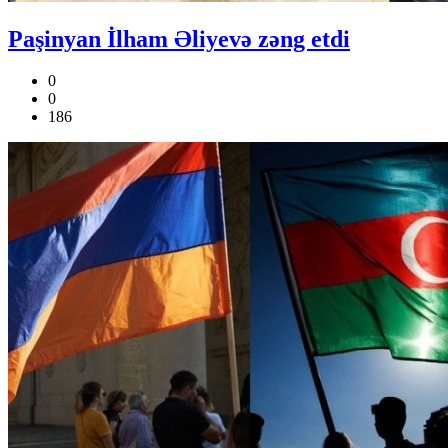
Paşinyan İlham Əliyevə zəng etdi
0
0
186