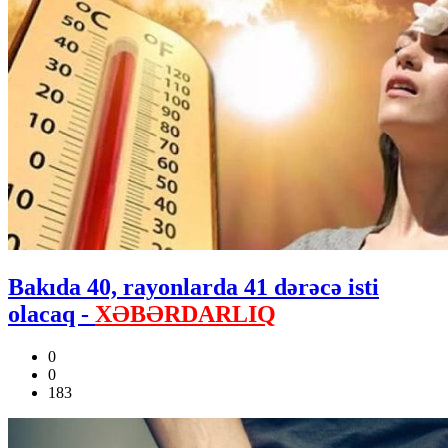
Bakıda 40, rayonlarda 41 dərəcə isti
olacaq -
XƏBƏRDARLIQ
0
0
183