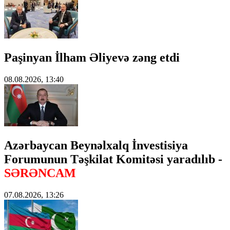
Paşinyan İlham Əliyevə zəng etdi
08.08.2026, 13:40
Azərbaycan Beynəlxalq İnvestisiya
Forumunun Təşkilat Komitəsi yaradılıb -
SƏRƏNCAM
07.08.2026, 13:26