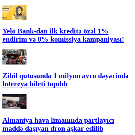
Yelo Bank-dan ilk kreditə özəl 1%
endirim və 0% komissiya kampaniyası!
Zibil qutusunda 1 milyon avro dəyərində
lotereya bileti tapılıb
Almaniya hava limanında partlayıcı
maddə daşıyan dron aşkar edilib