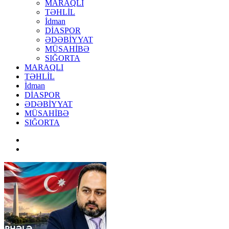
MARAQLI
TƏHLİL
İdman
DİASPOR
ƏDƏBİYYAT
MÜSAHİBƏ
SIĞORTA
MARAQLI
TƏHLİL
İdman
DİASPOR
ƏDƏBİYYAT
MÜSAHİBƏ
SIĞORTA