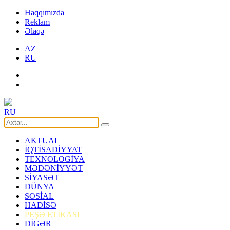
Haqqımızda
Reklam
Əlaqə
AZ
RU
RU
AKTUAL
İQTİSADİYYAT
TEXNOLOGİYA
MƏDƏNİYYƏT
SİYASƏT
DÜNYA
SOSİAL
HADİSƏ
PEŞƏ ETİKASI
DİGƏR