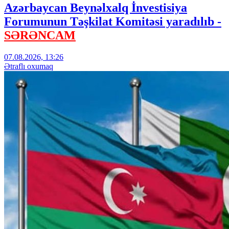
Azərbaycan Beynəlxalq İnvestisiya
Forumunun Təşkilat Komitəsi yaradılıb -
SƏRƏNCAM
07.08.2026, 13:26
Ətraflı oxumaq