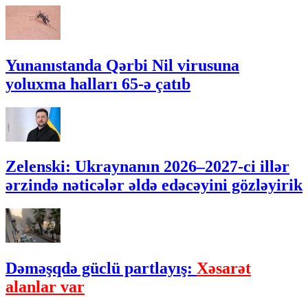
Yunanıstanda Qərbi Nil virusuna
yoluxma halları 65-ə çatıb
Zelenski: Ukraynanın 2026–2027-ci illər
ərzində nəticələr əldə edəcəyini gözləyirik
Dəməşqdə güclü partlayış:
Xəsarət
alanlar var