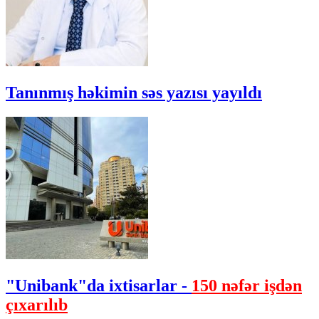
Tanınmış həkimin səs yazısı yayıldı
"Unibank"da ixtisarlar -
150 nəfər işdən
çıxarılıb