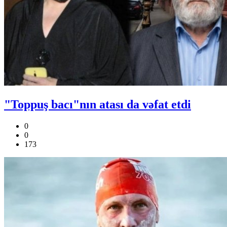
"Toppuş bacı"nın atası da vəfat etdi
0
0
173