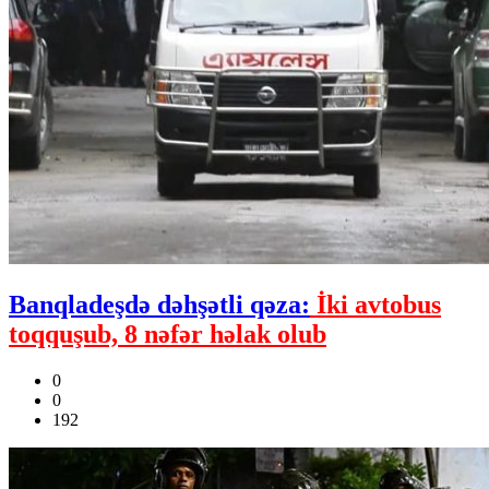
Banqladeşdə dəhşətli qəza:
İki avtobus
toqquşub, 8 nəfər həlak olub
0
0
192