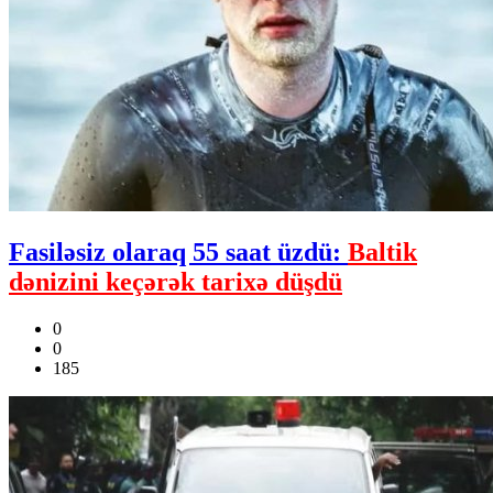
Fasiləsiz olaraq 55 saat üzdü:
Baltik
dənizini keçərək tarixə düşdü
0
0
185