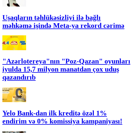
Uşaqların təhlükəsizliyi ilə bağlı
məhkəmə işində Meta-ya rekord cərimə
"Azərlotereya"nın "Poz-Qazan" oyunları
iyulda 15,7 milyon manatdan çox uduş
qazandırıb
Yelo Bank-dan ilk kreditə özəl 1%
endirim və 0% komissiya kampaniyası!