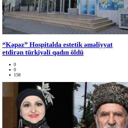
“Kəpəz” Hospitalda estetik əməliyyat
etdirən türkiyəli qadın öldü
0
0
158