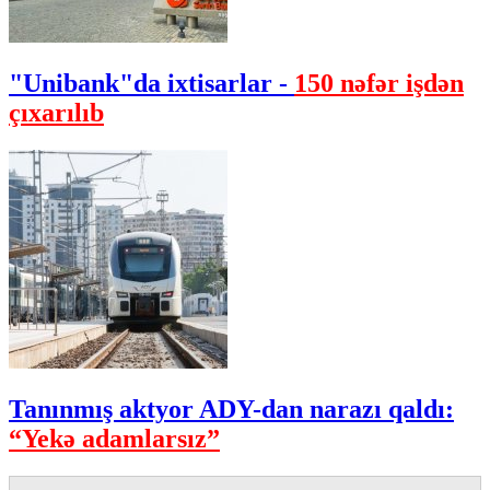
"Unibank"da ixtisarlar -
150 nəfər işdən
çıxarılıb
Tanınmış aktyor ADY-dan narazı qaldı:
“Yekə adamlarsız”