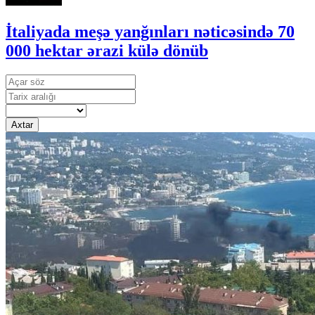
İtaliyada meşə yanğınları nəticəsində 70
000 hektar ərazi külə dönüb
Axtar