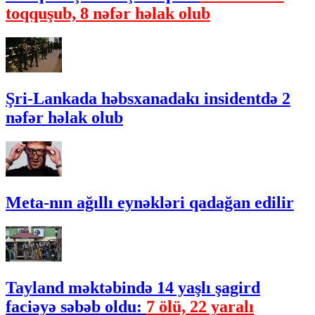
toqquşub, 8 nəfər həlak olub
Şri-Lankada həbsxanadakı insidentdə 2
nəfər həlak olub
Meta-nın ağıllı eynəkləri qadağan edilir
Tayland məktəbində 14 yaşlı şagird
faciəyə səbəb oldu:
7 ölü, 22 yaralı