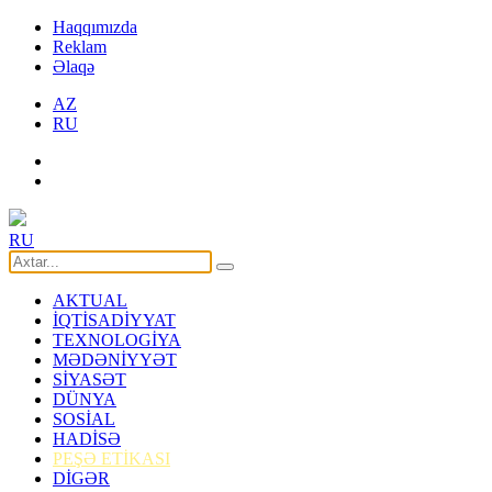
Haqqımızda
Reklam
Əlaqə
AZ
RU
RU
AKTUAL
İQTİSADİYYAT
TEXNOLOGİYA
MƏDƏNİYYƏT
SİYASƏT
DÜNYA
SOSİAL
HADİSƏ
PEŞƏ ETİKASI
DİGƏR