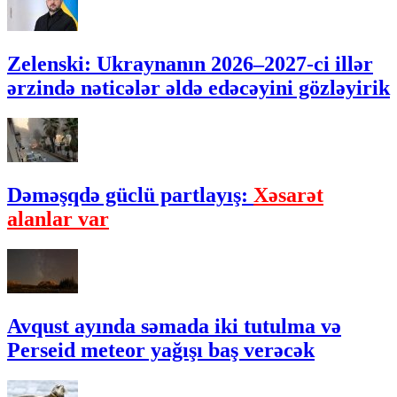
Zelenski: Ukraynanın 2026–2027-ci illər
ərzində nəticələr əldə edəcəyini gözləyirik
Dəməşqdə güclü partlayış:
Xəsarət
alanlar var
Avqust ayında səmada iki tutulma və
Perseid meteor yağışı baş verəcək