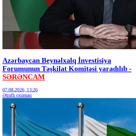
Azərbaycan Beynəlxalq İnvestisiya
Forumunun Təşkilat Komitəsi yaradılıb -
SƏRƏNCAM
07.08.2026, 13:26
Ətraflı oxumaq