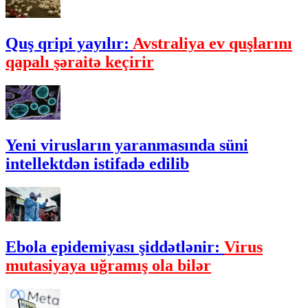
Quş qripi yayılır:
Avstraliya ev quşlarını
qapalı şəraitə keçirir
Yeni virusların yaranmasında süni
intellektdən istifadə edilib
Ebola epidemiyası şiddətlənir:
Virus
mutasiyaya uğramış ola bilər