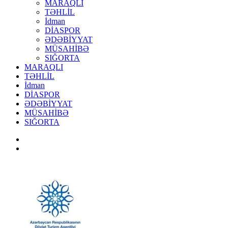
MARAQLI
TƏHLİL
İdman
DİASPOR
ƏDƏBİYYAT
MÜSAHİBƏ
SIĞORTA
MARAQLI
TƏHLİL
İdman
DİASPOR
ƏDƏBİYYAT
MÜSAHİBƏ
SIĞORTA