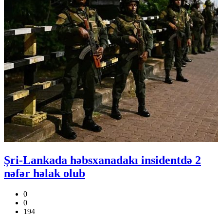
Şri-Lankada həbsxanadakı insidentdə 2
nəfər həlak olub
0
0
194