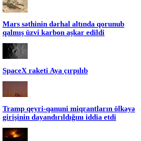
Mars səthinin dərhal altında qorunub
qalmış üzvi karbon aşkar edildi
SpaceX raketi Aya çırpılıb
Tramp qeyri-qanuni miqrantların ölkəyə
girişinin dayandırıldığını iddia etdi