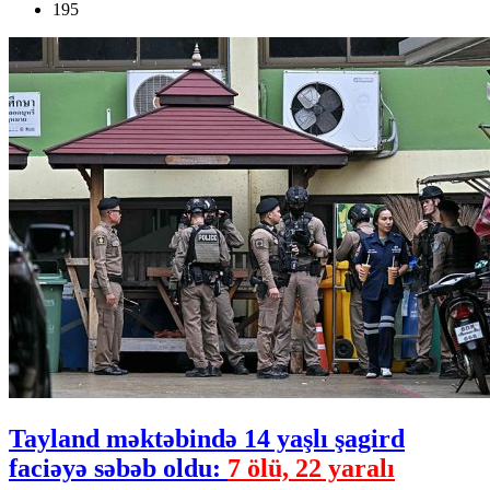
195
Tayland məktəbində 14 yaşlı şagird
faciəyə səbəb oldu:
7 ölü, 22 yaralı