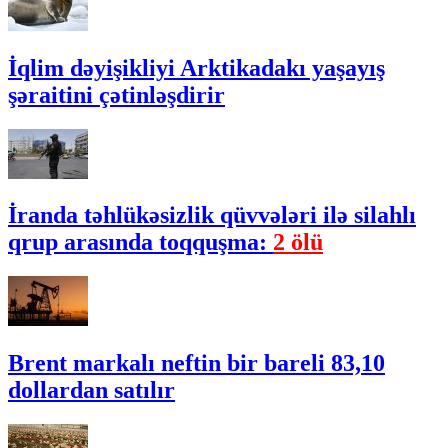
İqlim dəyişikliyi Arktikadakı yaşayış
şəraitini çətinləşdirir
İranda təhlükəsizlik qüvvələri ilə silahlı
qrup arasında toqquşma:
2 ölü
Brent markalı neftin bir bareli 83,10
dollardan satılır