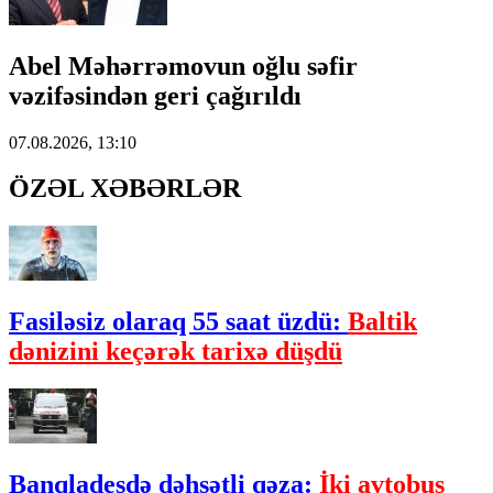
Abel Məhərrəmovun oğlu səfir
vəzifəsindən geri çağırıldı
07.08.2026, 13:10
ÖZƏL XƏBƏRLƏR
Fasiləsiz olaraq 55 saat üzdü:
Baltik
dənizini keçərək tarixə düşdü
Banqladeşdə dəhşətli qəza:
İki avtobus