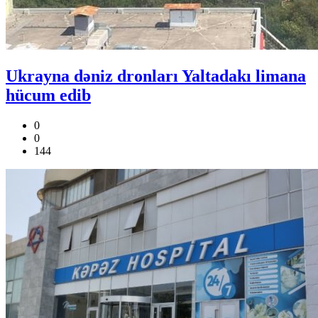
Ukrayna dəniz dronları Yaltadakı limana
hücum edib
0
0
144