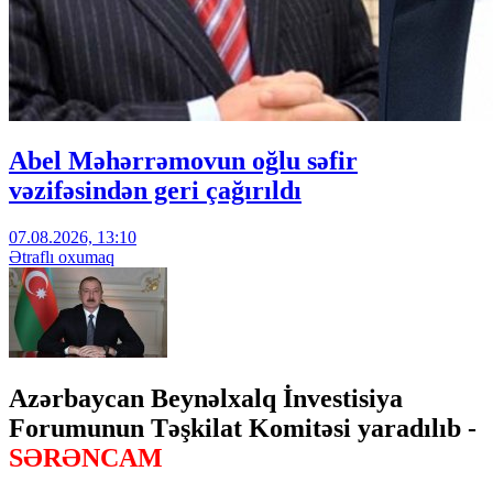
Abel Məhərrəmovun oğlu səfir
vəzifəsindən geri çağırıldı
07.08.2026, 13:10
Ətraflı oxumaq
Azərbaycan Beynəlxalq İnvestisiya
Forumunun Təşkilat Komitəsi yaradılıb -
SƏRƏNCAM