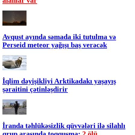
alanlar var
Avqust ayında səmada iki tutulma və
Perseid meteor yağışı baş verəcək
İqlim dəyişikliyi Arktikadakı yaşayış
şəraitini çətinləşdirir
İranda təhlükəsizlik qüvvələri ilə silahlı
qrup arasında toqquşma:
2 ölü