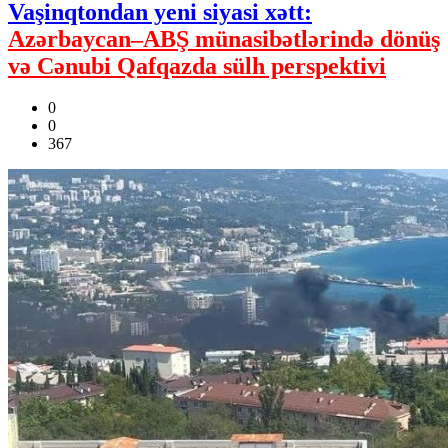
Vaşinqtondan yeni siyasi xətt:
Azərbaycan–ABŞ münasibətlərində dönüş
və Cənubi Qafqazda sülh perspektivi
0
0
367