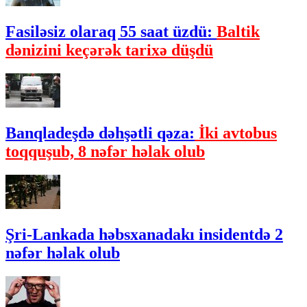
Fasiləsiz olaraq 55 saat üzdü:
Baltik
dənizini keçərək tarixə düşdü
Banqladeşdə dəhşətli qəza:
İki avtobus
toqquşub, 8 nəfər həlak olub
Şri-Lankada həbsxanadakı insidentdə 2
nəfər həlak olub