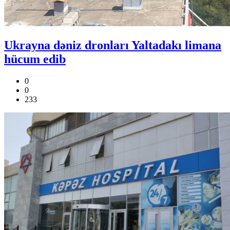
Ukrayna dəniz dronları Yaltadakı limana
hücum edib
0
0
233