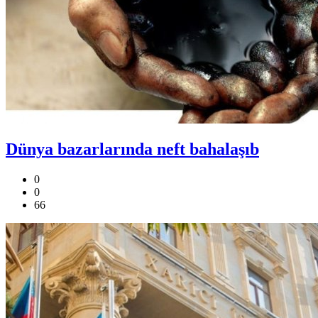
Dünya bazarlarında neft bahalaşıb
0
0
66