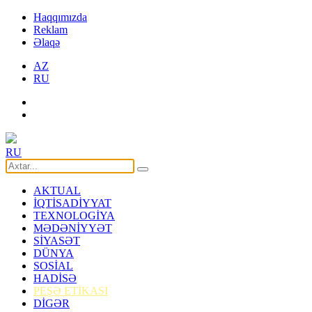
Haqqımızda
Reklam
Əlaqə
AZ
RU
RU
AKTUAL
İQTİSADİYYAT
TEXNOLOGİYA
MƏDƏNİYYƏT
SİYASƏT
DÜNYA
SOSİAL
HADİSƏ
PEŞƏ ETİKASI
DİGƏR