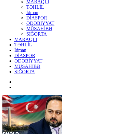
MARAQLI
TƏHLİL
İdman
DİASPOR
ƏDƏBİYYAT
MÜSAHİBƏ
SIĞORTA
MARAQLI
TƏHLİL
İdman
DİASPOR
ƏDƏBİYYAT
MÜSAHİBƏ
SIĞORTA