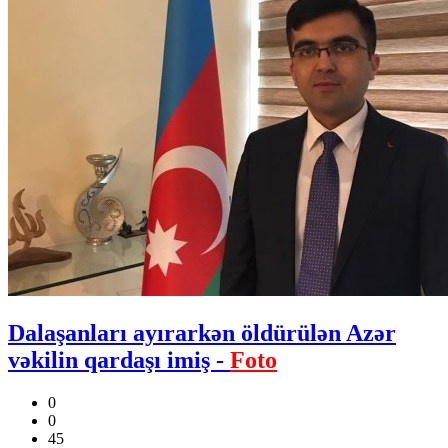
Dalaşanları ayırarkən öldürülən Azər
vəkilin qardaşı imiş -
Foto
0
0
45