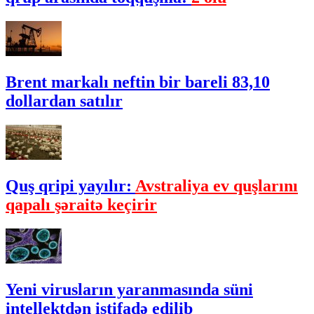
Brent markalı neftin bir bareli 83,10
dollardan satılır
Quş qripi yayılır:
Avstraliya ev quşlarını
qapalı şəraitə keçirir
Yeni virusların yaranmasında süni
intellektdən istifadə edilib