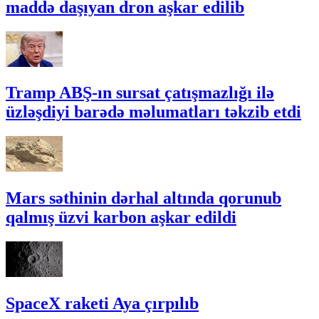
maddə daşıyan dron aşkar edilib
Tramp ABŞ-ın sursat çatışmazlığı ilə
üzləşdiyi barədə məlumatları təkzib etdi
Mars səthinin dərhal altında qorunub
qalmış üzvi karbon aşkar edildi
SpaceX raketi Aya çırpılıb