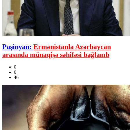
Paşinyan:
Ermənistanla Azərbaycan
arasında münaqişə səhifəsi bağlanıb
0
0
46