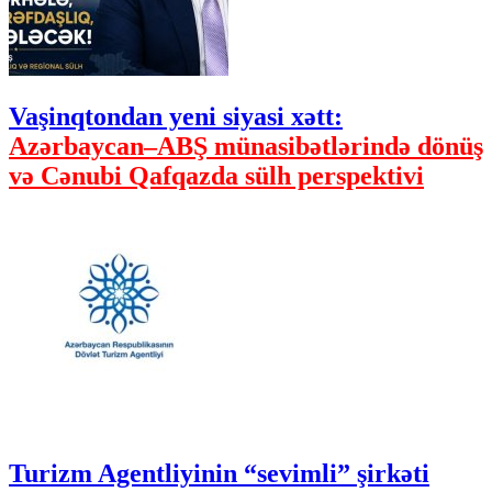
Vaşinqtondan yeni siyasi xətt:
Azərbaycan–ABŞ münasibətlərində dönüş
və Cənubi Qafqazda sülh perspektivi
Turizm Agentliyinin “sevimli” şirkəti