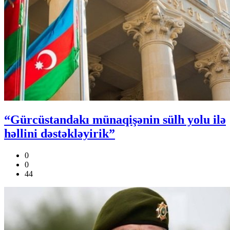
“Gürcüstandakı münaqişənin sülh yolu ilə
həllini dəstəkləyirik”
0
0
44