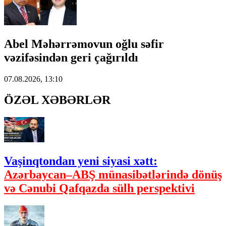
Abel Məhərrəmovun oğlu səfir
vəzifəsindən geri çağırıldı
07.08.2026, 13:10
ÖZƏL XƏBƏRLƏR
Vaşinqtondan yeni siyasi xətt:
Azərbaycan–ABŞ münasibətlərində dönüş
və Cənubi Qafqazda sülh perspektivi