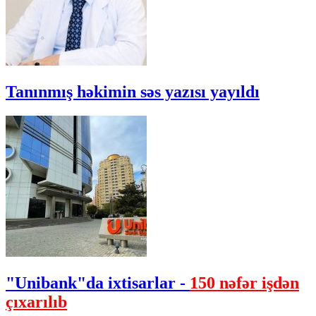
Tanınmış həkimin səs yazısı yayıldı
"Unibank"da ixtisarlar -
150 nəfər işdən
çıxarılıb