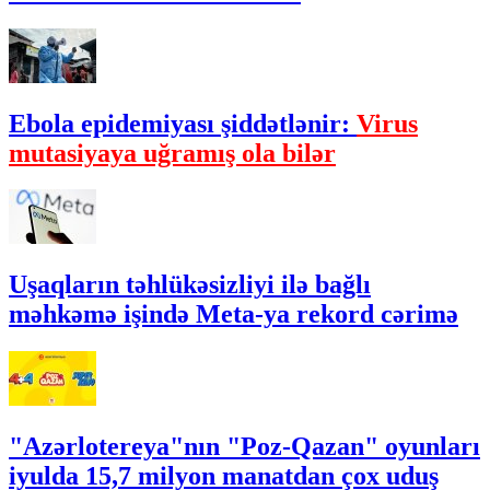
Ebola epidemiyası şiddətlənir:
Virus
mutasiyaya uğramış ola bilər
Uşaqların təhlükəsizliyi ilə bağlı
məhkəmə işində Meta-ya rekord cərimə
"Azərlotereya"nın "Poz-Qazan" oyunları
iyulda 15,7 milyon manatdan çox uduş