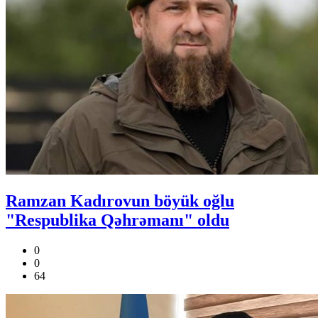
Ramzan Kadırovun böyük oğlu
"Respublika Qəhrəmanı" oldu
0
0
64