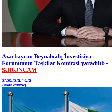
Azərbaycan Beynəlxalq İnvestisiya
Forumunun Təşkilat Komitəsi yaradılıb -
SƏRƏNCAM
07.08.2026, 13:26
Ətraflı oxumaq