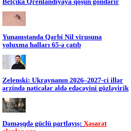
Belçika Qrenlandiyaya qoşun göndərir
Yunanıstanda Qərbi Nil virusuna
yoluxma halları 65-ə çatıb
Zelenski: Ukraynanın 2026–2027-ci illər
ərzində nəticələr əldə edəcəyini gözləyirik
Dəməşqdə güclü partlayış:
Xəsarət