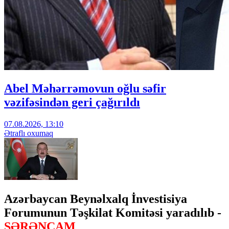
Abel Məhərrəmovun oğlu səfir
vəzifəsindən geri çağırıldı
07.08.2026, 13:10
Ətraflı oxumaq
Azərbaycan Beynəlxalq İnvestisiya
Forumunun Təşkilat Komitəsi yaradılıb -
SƏRƏNCAM