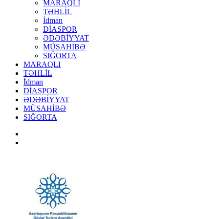
MARAQLI
TƏHLİL
İdman
DİASPOR
ƏDƏBİYYAT
MÜSAHİBƏ
SIĞORTA
MARAQLI
TƏHLİL
İdman
DİASPOR
ƏDƏBİYYAT
MÜSAHİBƏ
SIĞORTA