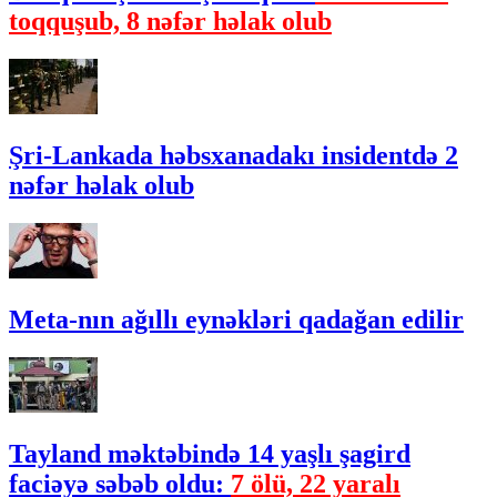
toqquşub, 8 nəfər həlak olub
Şri-Lankada həbsxanadakı insidentdə 2
nəfər həlak olub
Meta-nın ağıllı eynəkləri qadağan edilir
Tayland məktəbində 14 yaşlı şagird
faciəyə səbəb oldu:
7 ölü, 22 yaralı