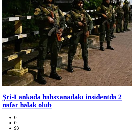
Şri-Lankada həbsxanadakı insidentdə 2
nəfər həlak olub
0
0
93