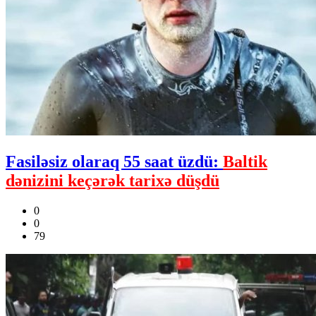
Fasiləsiz olaraq 55 saat üzdü:
Baltik
dənizini keçərək tarixə düşdü
0
0
79