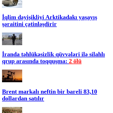
İqlim dəyişikliyi Arktikadakı yaşayış
şəraitini çətinləşdirir
İranda təhlükəsizlik qüvvələri ilə silahlı
qrup arasında toqquşma:
2 ölü
Brent markalı neftin bir bareli 83,10
dollardan satılır