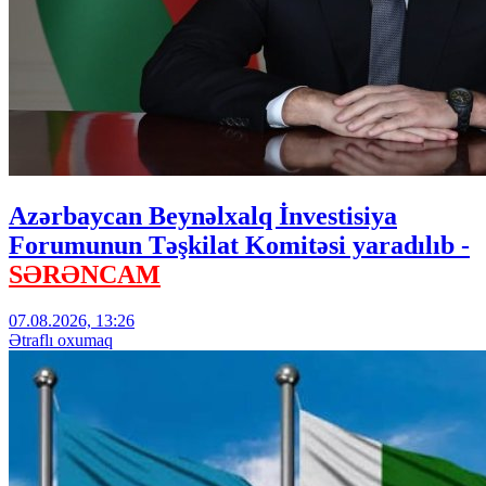
Azərbaycan Beynəlxalq İnvestisiya
Forumunun Təşkilat Komitəsi yaradılıb -
SƏRƏNCAM
07.08.2026, 13:26
Ətraflı oxumaq