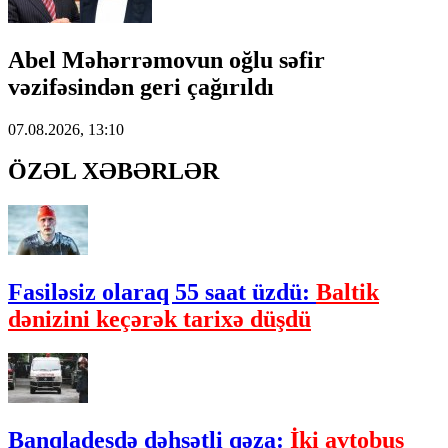
Abel Məhərrəmovun oğlu səfir
vəzifəsindən geri çağırıldı
07.08.2026, 13:10
ÖZƏL XƏBƏRLƏR
Fasiləsiz olaraq 55 saat üzdü:
Baltik
dənizini keçərək tarixə düşdü
Banqladeşdə dəhşətli qəza:
İki avtobus