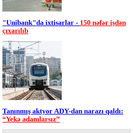
"Unibank"da ixtisarlar -
150 nəfər işdən
çıxarılıb
Tanınmış aktyor ADY-dan narazı qaldı:
“Yekə adamlarsız”