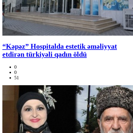
“Kəpəz” Hospitalda estetik əməliyyat
etdirən türkiyəli qadın öldü
0
0
51