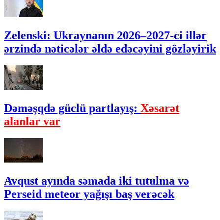
Zelenski: Ukraynanın 2026–2027-ci illər
ərzində nəticələr əldə edəcəyini gözləyirik
Dəməşqdə güclü partlayış:
Xəsarət
alanlar var
Avqust ayında səmada iki tutulma və
Perseid meteor yağışı baş verəcək