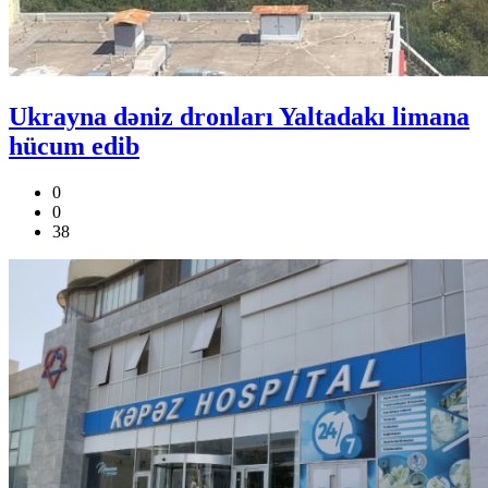
Ukrayna dəniz dronları Yaltadakı limana
hücum edib
0
0
38