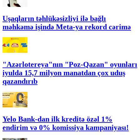
Uşaqların təhlükəsizliyi ilə bağlı
məhkəmə işində Meta-ya rekord cərimə
"Azərlotereya"nın "Poz-Qazan" oyunları
iyulda 15,7 milyon manatdan çox uduş
qazandırıb
Yelo Bank-dan ilk kreditə özəl 1%
endirim və 0% komissiya kampaniyası!