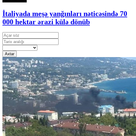
İtaliyada meşə yanğınları nəticəsində 70
000 hektar ərazi külə dönüb
Axtar