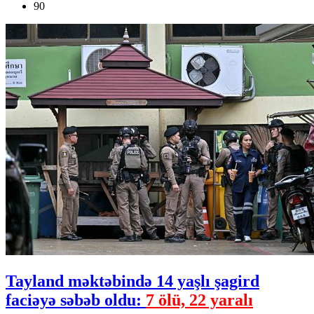
90
Tayland məktəbində 14 yaşlı şagird
faciəyə səbəb oldu:
7 ölü, 22 yaralı