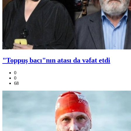
"Toppuş bacı"nın atası da vəfat etdi
0
0
68