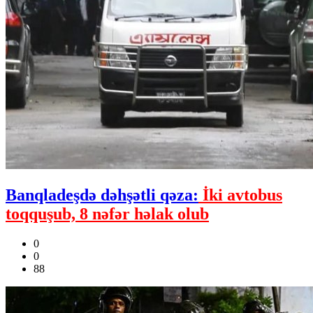
Banqladeşdə dəhşətli qəza:
İki avtobus
toqquşub, 8 nəfər həlak olub
0
0
88