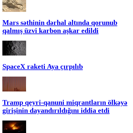
Mars səthinin dərhal altında qorunub
qalmış üzvi karbon aşkar edildi
SpaceX raketi Aya çırpılıb
Tramp qeyri-qanuni miqrantların ölkəyə
girişinin dayandırıldığını iddia etdi