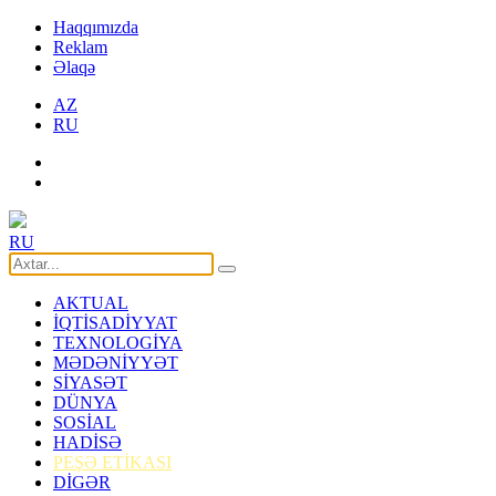
Haqqımızda
Reklam
Əlaqə
AZ
RU
RU
AKTUAL
İQTİSADİYYAT
TEXNOLOGİYA
MƏDƏNİYYƏT
SİYASƏT
DÜNYA
SOSİAL
HADİSƏ
PEŞƏ ETİKASI
DİGƏR