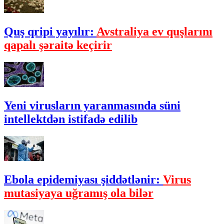
Quş qripi yayılır:
Avstraliya ev quşlarını
qapalı şəraitə keçirir
Yeni virusların yaranmasında süni
intellektdən istifadə edilib
Ebola epidemiyası şiddətlənir:
Virus
mutasiyaya uğramış ola bilər