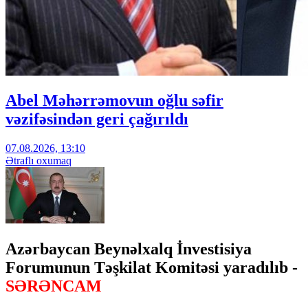
Abel Məhərrəmovun oğlu səfir
vəzifəsindən geri çağırıldı
07.08.2026, 13:10
Ətraflı oxumaq
Azərbaycan Beynəlxalq İnvestisiya
Forumunun Təşkilat Komitəsi yaradılıb -
SƏRƏNCAM