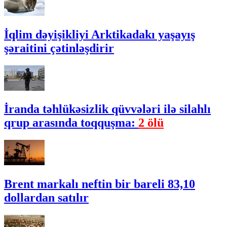
İqlim dəyişikliyi Arktikadakı yaşayış
şəraitini çətinləşdirir
İranda təhlükəsizlik qüvvələri ilə silahlı
qrup arasında toqquşma:
2 ölü
Brent markalı neftin bir bareli 83,10
dollardan satılır