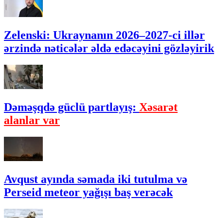
Zelenski: Ukraynanın 2026–2027-ci illər
ərzində nəticələr əldə edəcəyini gözləyirik
Dəməşqdə güclü partlayış:
Xəsarət
alanlar var
Avqust ayında səmada iki tutulma və
Perseid meteor yağışı baş verəcək