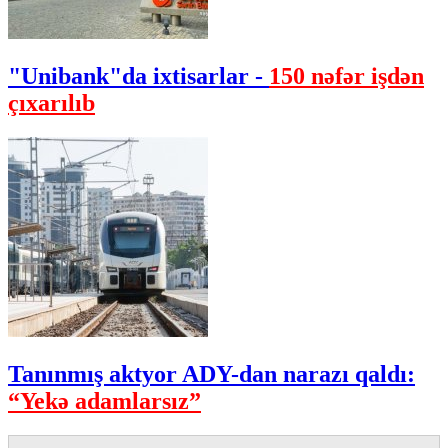
"Unibank"da ixtisarlar -
150 nəfər işdən
çıxarılıb
Tanınmış aktyor ADY-dan narazı qaldı:
“Yekə adamlarsız”