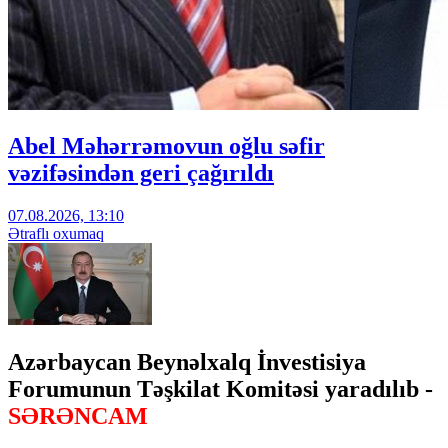
Abel Məhərrəmovun oğlu səfir
vəzifəsindən geri çağırıldı
07.08.2026, 13:10
Ətraflı oxumaq
Azərbaycan Beynəlxalq İnvestisiya
Forumunun Təşkilat Komitəsi yaradılıb -
SƏRƏNCAM