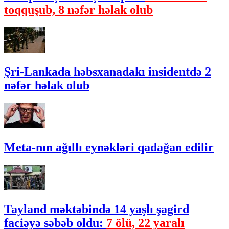
toqquşub, 8 nəfər həlak olub
Şri-Lankada həbsxanadakı insidentdə 2
nəfər həlak olub
Meta-nın ağıllı eynəkləri qadağan edilir
Tayland məktəbində 14 yaşlı şagird
faciəyə səbəb oldu:
7 ölü, 22 yaralı