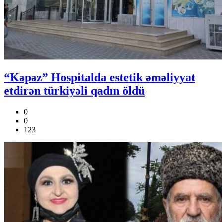
“Kəpəz” Hospitalda estetik əməliyyat
etdirən türkiyəli qadın öldü
0
0
123