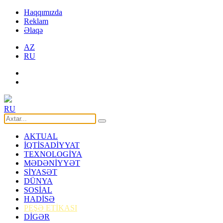
Haqqımızda
Reklam
Əlaqə
AZ
RU
RU
AKTUAL
İQTİSADİYYAT
TEXNOLOGİYA
MƏDƏNİYYƏT
SİYASƏT
DÜNYA
SOSİAL
HADİSƏ
PEŞƏ ETİKASI
DİGƏR