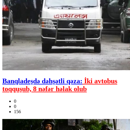
Banqladeşdə dəhşətli qəza:
İki avtobus
toqquşub, 8 nəfər həlak olub
0
0
156