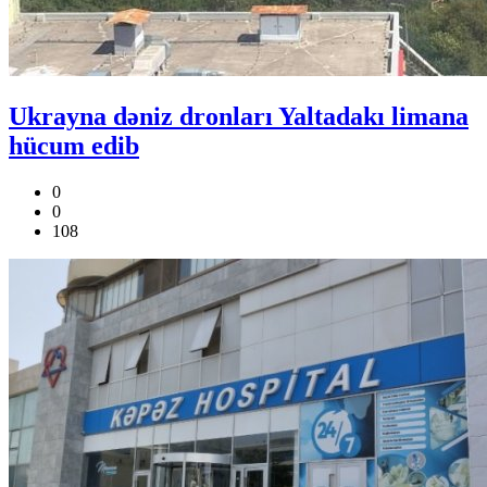
Ukrayna dəniz dronları Yaltadakı limana
hücum edib
0
0
108