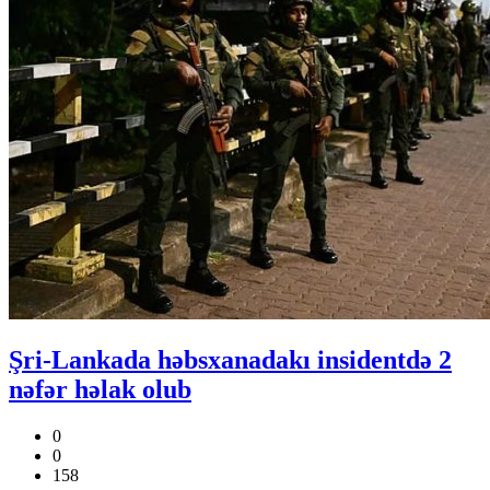
Şri-Lankada həbsxanadakı insidentdə 2
nəfər həlak olub
0
0
158