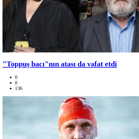
"Toppuş bacı"nın atası da vəfat etdi
0
0
136