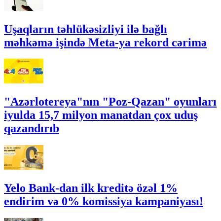
Uşaqların təhlükəsizliyi ilə bağlı
məhkəmə işində Meta-ya rekord cərimə
"Azərlotereya"nın "Poz-Qazan" oyunları
iyulda 15,7 milyon manatdan çox uduş
qazandırıb
Yelo Bank-dan ilk kreditə özəl 1%
endirim və 0% komissiya kampaniyası!