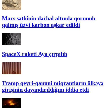
Mars səthinin dərhal altında qorunub
qalmış üzvi karbon aşkar edildi
SpaceX raketi Aya çırpılıb
Tramp qeyri-qanuni miqrantların ölkəyə
girişinin dayandırıldığını iddia etdi