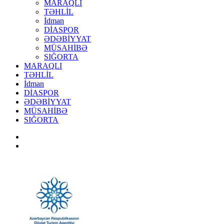
MARAQLI
TƏHLİL
İdman
DİASPOR
ƏDƏBİYYAT
MÜSAHİBƏ
SIĞORTA
MARAQLI
TƏHLİL
İdman
DİASPOR
ƏDƏBİYYAT
MÜSAHİBƏ
SIĞORTA