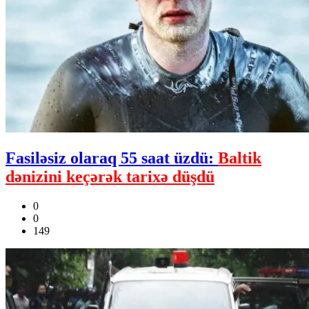
Fasiləsiz olaraq 55 saat üzdü:
Baltik
dənizini keçərək tarixə düşdü
0
0
149