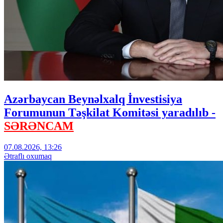
Azərbaycan Beynəlxalq İnvestisiya
Forumunun Təşkilat Komitəsi yaradılıb -
SƏRƏNCAM
07.08.2026, 13:26
Ətraflı oxumaq