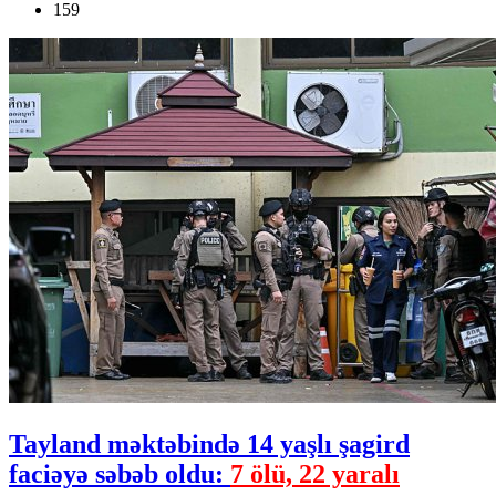
159
Tayland məktəbində 14 yaşlı şagird
faciəyə səbəb oldu:
7 ölü, 22 yaralı