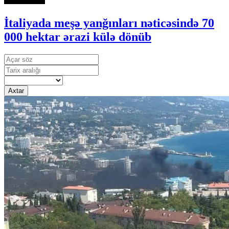
İtaliyada meşə yanğınları nəticəsində 70
000 hektar ərazi külə dönüb
Axtar