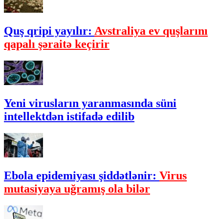
Quş qripi yayılır:
Avstraliya ev quşlarını
qapalı şəraitə keçirir
Yeni virusların yaranmasında süni
intellektdən istifadə edilib
Ebola epidemiyası şiddətlənir:
Virus
mutasiyaya uğramış ola bilər