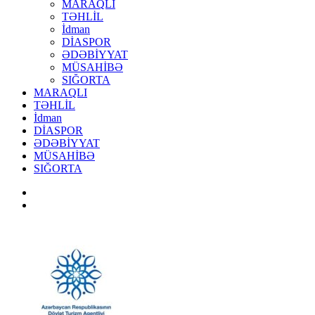
MARAQLI
TƏHLİL
İdman
DİASPOR
ƏDƏBİYYAT
MÜSAHİBƏ
SIĞORTA
MARAQLI
TƏHLİL
İdman
DİASPOR
ƏDƏBİYYAT
MÜSAHİBƏ
SIĞORTA