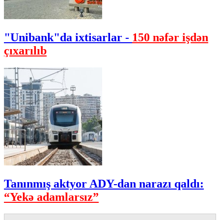
"Unibank"da ixtisarlar -
150 nəfər işdən
çıxarılıb
Tanınmış aktyor ADY-dan narazı qaldı:
“Yekə adamlarsız”