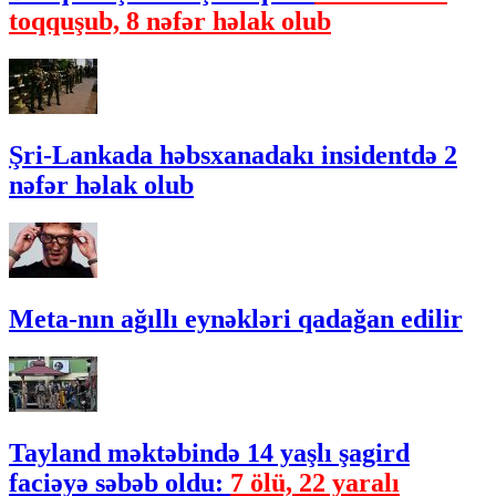
toqquşub, 8 nəfər həlak olub
Şri-Lankada həbsxanadakı insidentdə 2
nəfər həlak olub
Meta-nın ağıllı eynəkləri qadağan edilir
Tayland məktəbində 14 yaşlı şagird
faciəyə səbəb oldu:
7 ölü, 22 yaralı