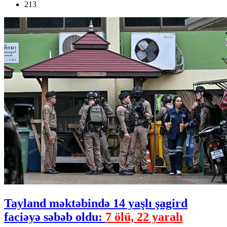
213
Tayland məktəbində 14 yaşlı şagird
faciəyə səbəb oldu:
7 ölü, 22 yaralı