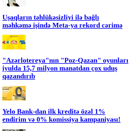
Uşaqların təhlükəsizliyi ilə bağlı
məhkəmə işində Meta-ya rekord cərimə
"Azərlotereya"nın "Poz-Qazan" oyunları
iyulda 15,7 milyon manatdan çox uduş
qazandırıb
Yelo Bank-dan ilk kreditə özəl 1%
endirim və 0% komissiya kampaniyası!