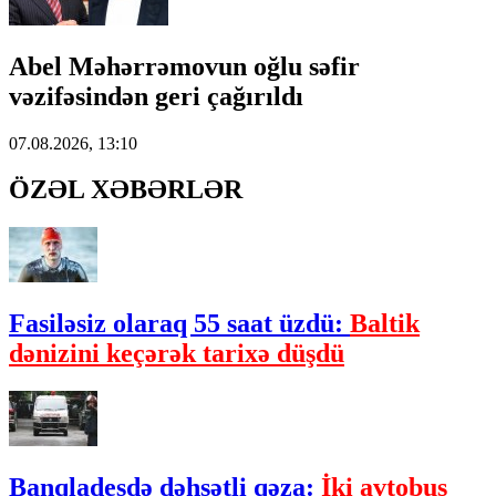
Abel Məhərrəmovun oğlu səfir
vəzifəsindən geri çağırıldı
07.08.2026, 13:10
ÖZƏL XƏBƏRLƏR
Fasiləsiz olaraq 55 saat üzdü:
Baltik
dənizini keçərək tarixə düşdü
Banqladeşdə dəhşətli qəza:
İki avtobus