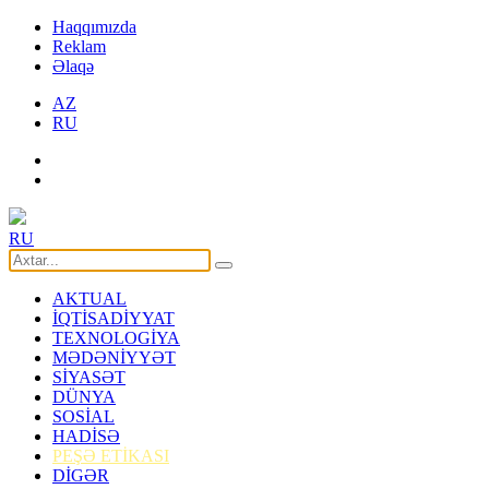
Haqqımızda
Reklam
Əlaqə
AZ
RU
RU
AKTUAL
İQTİSADİYYAT
TEXNOLOGİYA
MƏDƏNİYYƏT
SİYASƏT
DÜNYA
SOSİAL
HADİSƏ
PEŞƏ ETİKASI
DİGƏR