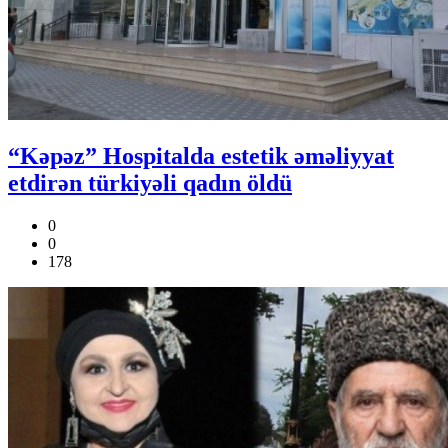
“Kəpəz” Hospitalda estetik əməliyyat
etdirən türkiyəli qadın öldü
0
0
178