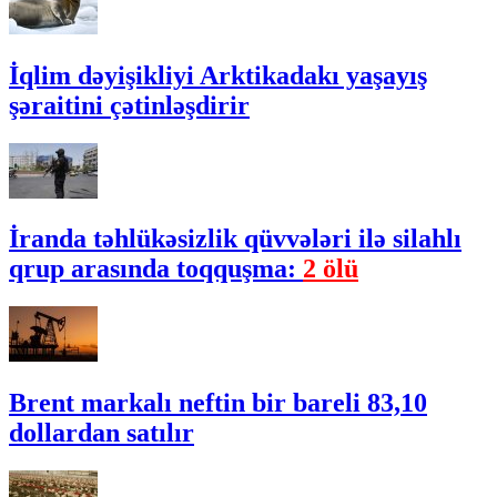
İqlim dəyişikliyi Arktikadakı yaşayış
şəraitini çətinləşdirir
İranda təhlükəsizlik qüvvələri ilə silahlı
qrup arasında toqquşma:
2 ölü
Brent markalı neftin bir bareli 83,10
dollardan satılır