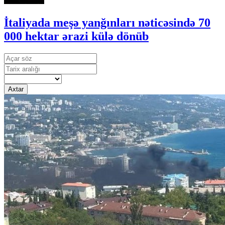
İtaliyada meşə yanğınları nəticəsində 70
000 hektar ərazi külə dönüb
Axtar