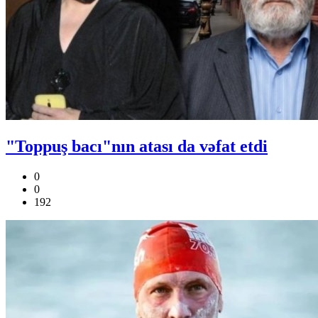
"Toppuş bacı"nın atası da vəfat etdi
0
0
192