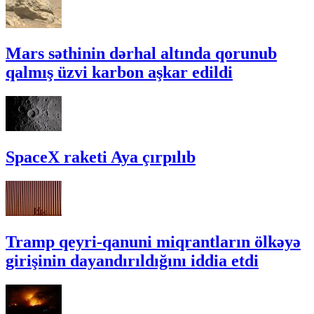
Mars səthinin dərhal altında qorunub
qalmış üzvi karbon aşkar edildi
SpaceX raketi Aya çırpılıb
Tramp qeyri-qanuni miqrantların ölkəyə
girişinin dayandırıldığını iddia etdi