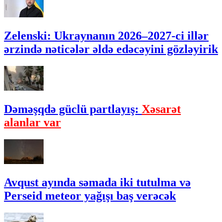
Zelenski: Ukraynanın 2026–2027-ci illər
ərzində nəticələr əldə edəcəyini gözləyirik
Dəməşqdə güclü partlayış:
Xəsarət
alanlar var
Avqust ayında səmada iki tutulma və
Perseid meteor yağışı baş verəcək