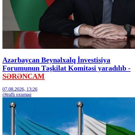
Azərbaycan Beynəlxalq İnvestisiya
Forumunun Təşkilat Komitəsi yaradılıb -
SƏRƏNCAM
07.08.2026, 13:26
Ətraflı oxumaq