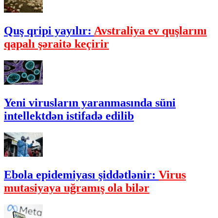
Quş qripi yayılır:
Avstraliya ev quşlarını
qapalı şəraitə keçirir
Yeni virusların yaranmasında süni
intellektdən istifadə edilib
Ebola epidemiyası şiddətlənir:
Virus
mutasiyaya uğramış ola bilər