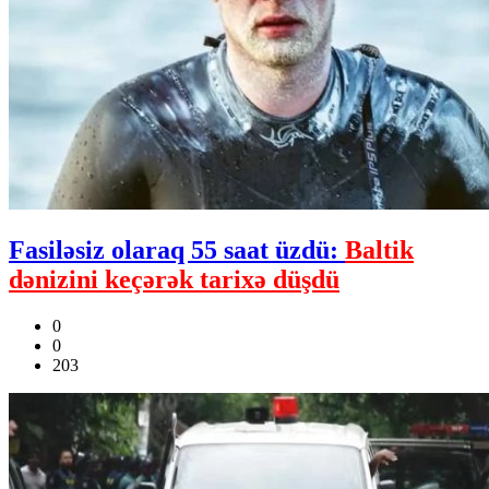
Fasiləsiz olaraq 55 saat üzdü:
Baltik
dənizini keçərək tarixə düşdü
0
0
203