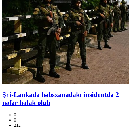
Şri-Lankada həbsxanadakı insidentdə 2
nəfər həlak olub
0
0
212