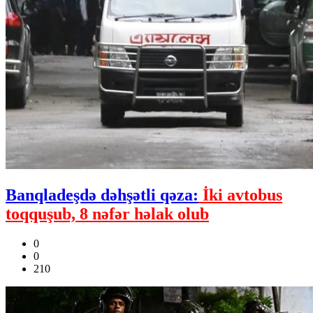
Banqladeşdə dəhşətli qəza:
İki avtobus
toqquşub, 8 nəfər həlak olub
0
0
210