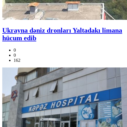
Ukrayna dəniz dronları Yaltadakı limana
hücum edib
0
0
162