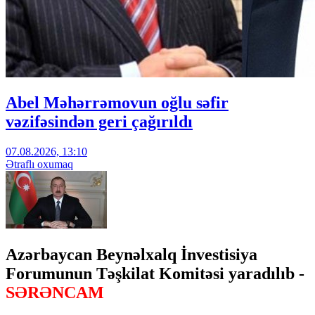
Abel Məhərrəmovun oğlu səfir
vəzifəsindən geri çağırıldı
07.08.2026, 13:10
Ətraflı oxumaq
Azərbaycan Beynəlxalq İnvestisiya
Forumunun Təşkilat Komitəsi yaradılıb -
SƏRƏNCAM