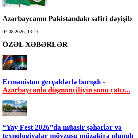
Azərbaycanın Pakistandakı səfiri dəyişib
07.08.2026, 13:25
ÖZƏL XƏBƏRLƏR
Ermənistan gerçəklərlə barışdı -
Azərbaycanla düşmənçiliyin sonu çatır...
“Yay Fest 2026”da müasir şəhərlər və
texnologiyalar mövzusu müzakirə olunub