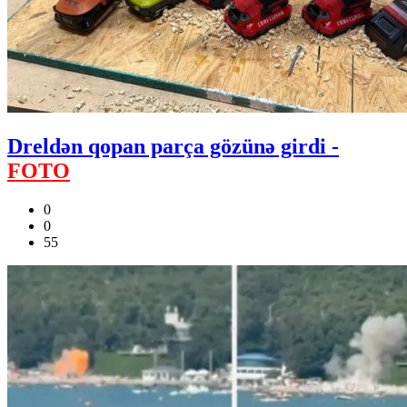
Dreldən qopan parça gözünə girdi -
FOTO
0
0
55