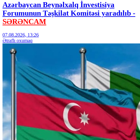
Azərbaycan Beynəlxalq İnvestisiya
Forumunun Təşkilat Komitəsi yaradılıb -
SƏRƏNCAM
07.08.2026, 13:26
Ətraflı oxumaq