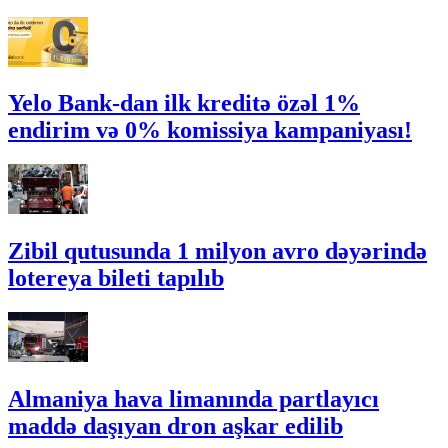
Yelo Bank-dan ilk kreditə özəl 1%
endirim və 0% komissiya kampaniyası!
Zibil qutusunda 1 milyon avro dəyərində
lotereya bileti tapılıb
Almaniya hava limanında partlayıcı
maddə daşıyan dron aşkar edilib