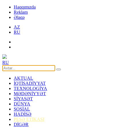
Haqqımızda
Reklam
Əlaqə
AZ
RU
RU
AKTUAL
İQTİSADİYYAT
TEXNOLOGİYA
MƏDƏNİYYƏT
SİYASƏT
DÜNYA
SOSİAL
HADİSƏ
PEŞƏ ETİKASI
DİGƏR