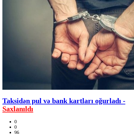
Taksidən pul və bank kartları oğurladı -
Saxlanıldı
0
0
96