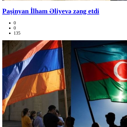
Paşinyan İlham Əliyevə zəng etdi
0
0
135