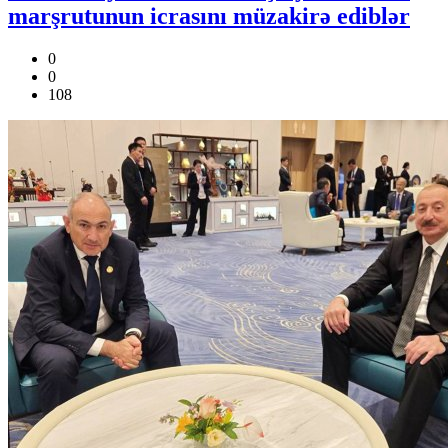
marşrutunun icrasını müzakirə ediblər
0
0
108