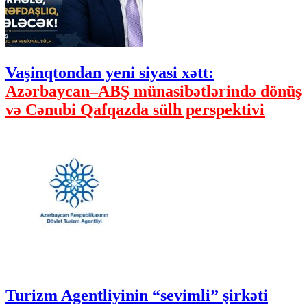
Vaşinqtondan yeni siyasi xətt:
Azərbaycan–ABŞ münasibətlərində dönüş
və Cənubi Qafqazda sülh perspektivi
Turizm Agentliyinin “sevimli” şirkəti