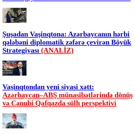
Şuşadan Vaşinqtona: Azərbaycanın hərbi
qələbəni diplomatik zəfərə çevirən Böyük
Strategiyası
(ANALİZ)
Vaşinqtondan yeni siyasi xətt:
Azərbaycan–ABŞ münasibətlərində dönüş
və Cənubi Qafqazda sülh perspektivi