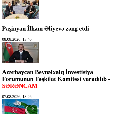
Paşinyan İlham Əliyevə zəng etdi
08.08.2026, 13:40
Azərbaycan Beynəlxalq İnvestisiya
Forumunun Təşkilat Komitəsi yaradılıb -
SƏRƏNCAM
07.08.2026, 13:26