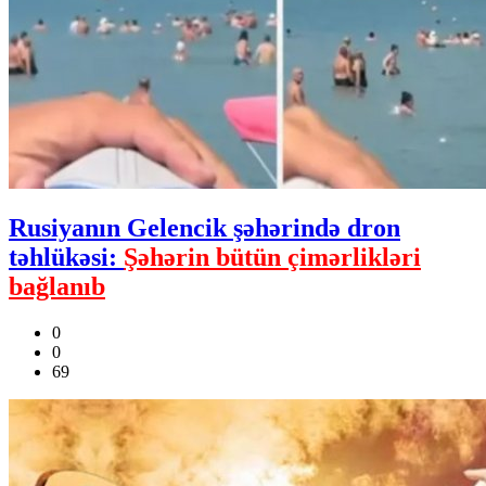
Rusiyanın Gelencik şəhərində dron
təhlükəsi:
Şəhərin bütün çimərlikləri
bağlanıb
0
0
69