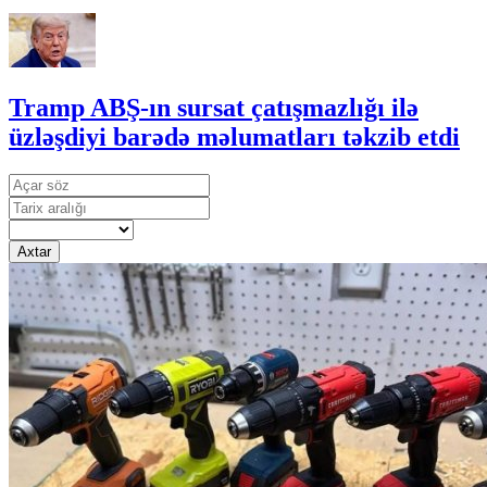
Tramp ABŞ-ın sursat çatışmazlığı ilə
üzləşdiyi barədə məlumatları təkzib etdi
Axtar