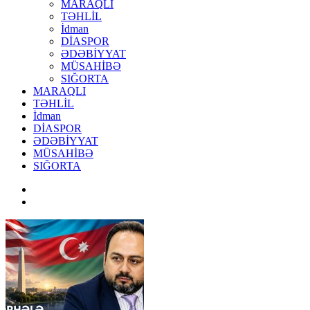
MARAQLI
TƏHLİL
İdman
DİASPOR
ƏDƏBİYYAT
MÜSAHİBƏ
SIĞORTA
MARAQLI
TƏHLİL
İdman
DİASPOR
ƏDƏBİYYAT
MÜSAHİBƏ
SIĞORTA