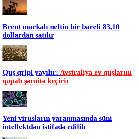
Brent markalı neftin bir bareli 83,10
dollardan satılır
Quş qripi yayılır:
Avstraliya ev quşlarını
qapalı şəraitə keçirir
Yeni virusların yaranmasında süni
intellektdən istifadə edilib