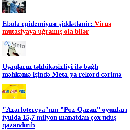
Ebola epidemiyası şiddətlənir:
Virus
mutasiyaya uğramış ola bilər
Uşaqların təhlükəsizliyi ilə bağlı
məhkəmə işində Meta-ya rekord cərimə
"Azərlotereya"nın "Poz-Qazan" oyunları
iyulda 15,7 milyon manatdan çox uduş
qazandırıb