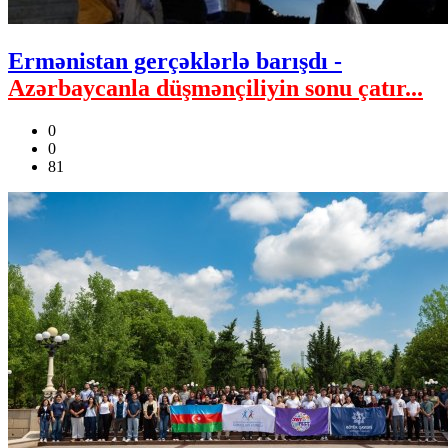
Ermənistan gerçəklərlə barışdı -
Azərbaycanla düşmənçiliyin sonu çatır...
0
0
81