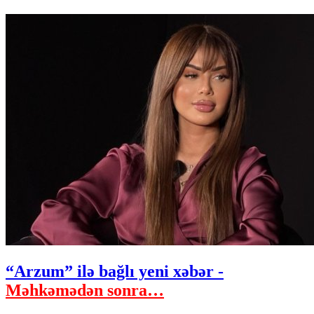
“Arzum” ilə bağlı yeni xəbər -
Məhkəmədən sonra…