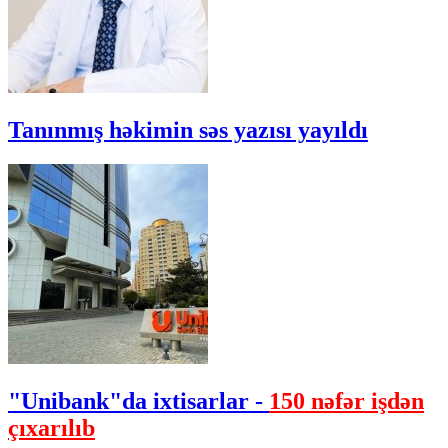
Tanınmış həkimin səs yazısı yayıldı
"Unibank"da ixtisarlar -
150 nəfər işdən
çıxarılıb