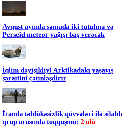
Avqust ayında səmada iki tutulma və
Perseid meteor yağışı baş verəcək
İqlim dəyişikliyi Arktikadakı yaşayış
şəraitini çətinləşdirir
İranda təhlükəsizlik qüvvələri ilə silahlı
qrup arasında toqquşma:
2 ölü