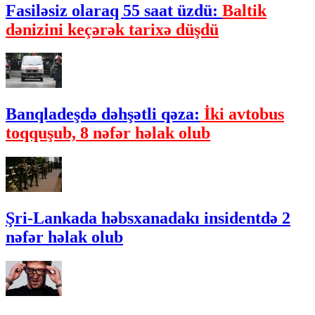
Fasiləsiz olaraq 55 saat üzdü:
Baltik
dənizini keçərək tarixə düşdü
Banqladeşdə dəhşətli qəza:
İki avtobus
toqquşub, 8 nəfər həlak olub
Şri-Lankada həbsxanadakı insidentdə 2
nəfər həlak olub