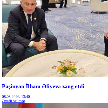
Paşinyan İlham Əliyevə zəng etdi
08.08.2026, 13:40
Ətraflı oxumaq