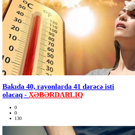
Bakıda 40, rayonlarda 41 dərəcə isti
olacaq -
XƏBƏRDARLIQ
0
0
130