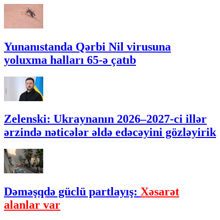
Yunanıstanda Qərbi Nil virusuna
yoluxma halları 65-ə çatıb
Zelenski: Ukraynanın 2026–2027-ci illər
ərzində nəticələr əldə edəcəyini gözləyirik
Dəməşqdə güclü partlayış:
Xəsarət
alanlar var