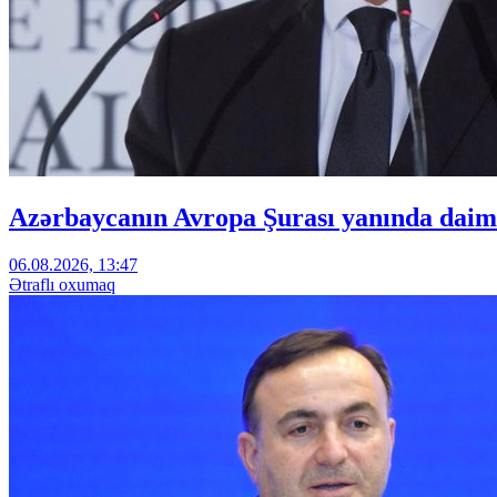
Azərbaycanın Avropa Şurası yanında daimi
06.08.2026, 13:47
Ətraflı oxumaq