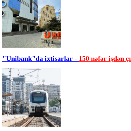
"Unibank"da ixtisarlar -
150 nəfər işdən çı