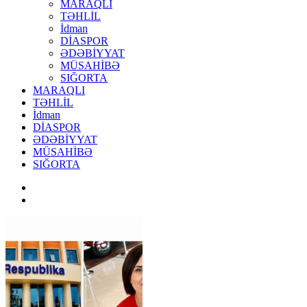
MARAQLI
TƏHLİL
İdman
DİASPOR
ƏDƏBİYYAT
MÜSAHİBƏ
SIĞORTA
MARAQLI
TƏHLİL
İdman
DİASPOR
ƏDƏBİYYAT
MÜSAHİBƏ
SIĞORTA