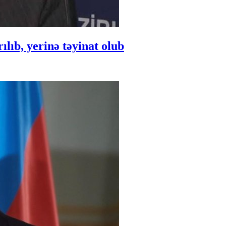
ıb, yerinə təyinat olub