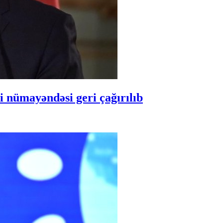
 nümayəndəsi geri çağırılıb