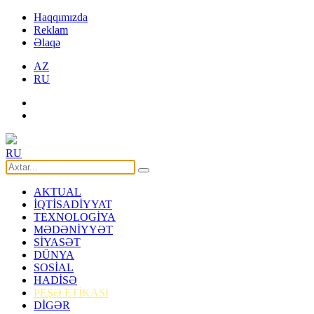
Haqqımızda
Reklam
Əlaqə
AZ
RU
RU
AKTUAL
İQTİSADİYYAT
TEXNOLOGİYA
MƏDƏNİYYƏT
SİYASƏT
DÜNYA
SOSİAL
HADİSƏ
PEŞƏ ETİKASI
DİGƏR