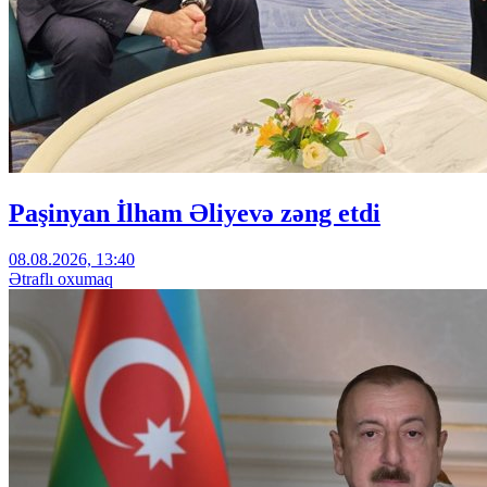
Paşinyan İlham Əliyevə zəng etdi
08.08.2026, 13:40
Ətraflı oxumaq