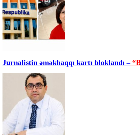
Jurnalistin əməkhaqqı kartı bloklandı –
“B