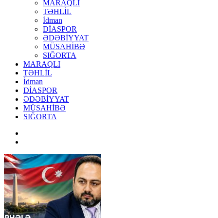
MARAQLI
TƏHLİL
İdman
DİASPOR
ƏDƏBİYYAT
MÜSAHİBƏ
SIĞORTA
MARAQLI
TƏHLİL
İdman
DİASPOR
ƏDƏBİYYAT
MÜSAHİBƏ
SIĞORTA