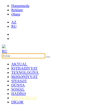
Haqqımızda
Reklam
Əlaqə
AZ
RU
RU
AKTUAL
İQTİSADİYYAT
TEXNOLOGİYA
MƏDƏNİYYƏT
SİYASƏT
DÜNYA
SOSİAL
HADİSƏ
PEŞƏ ETİKASI
DİGƏR