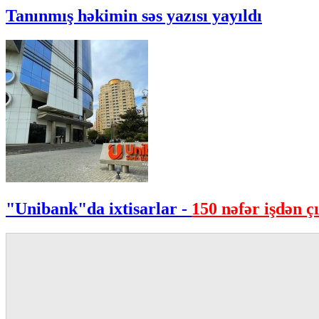
Tanınmış həkimin səs yazısı yayıldı
"Unibank"da ixtisarlar -
150 nəfər işdən çı