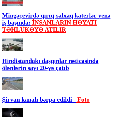
Mingəçevirdə qırıq-salxaq katerlər yenə
iş başında:
İNSANLARIN HƏYATI
TƏHLÜKƏYƏ ATILIR
Hindistandakı daşqınlar nəticəsində
ölənlərin sayı 20-yə çatıb
Şirvan kanalı bərpa edildi -
Foto