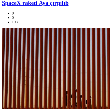
SpaceX raketi Aya çırpılıb
0
0
193