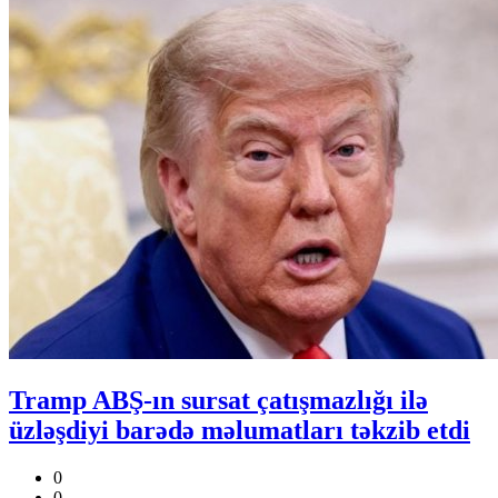
Tramp ABŞ-ın sursat çatışmazlığı ilə
üzləşdiyi barədə məlumatları təkzib etdi
0
0