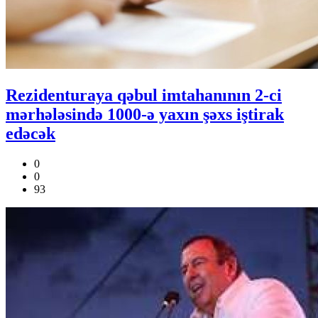
Rezidenturaya qəbul imtahanının 2-ci
mərhələsində 1000-ə yaxın şəxs iştirak
edəcək
0
0
93