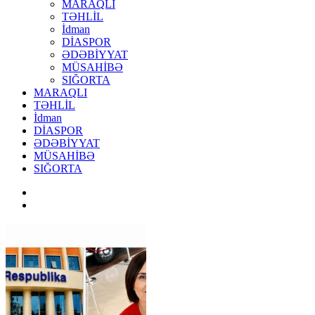
MARAQLI
TƏHLİL
İdman
DİASPOR
ƏDƏBİYYAT
MÜSAHİBƏ
SIĞORTA
MARAQLI
TƏHLİL
İdman
DİASPOR
ƏDƏBİYYAT
MÜSAHİBƏ
SIĞORTA