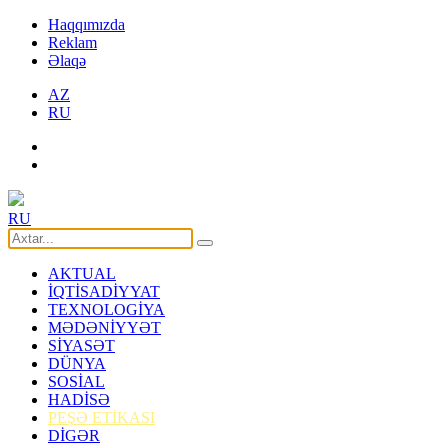
Haqqımızda
Reklam
Əlaqə
AZ
RU
RU
AKTUAL
İQTİSADİYYAT
TEXNOLOGİYA
MƏDƏNİYYƏT
SİYASƏT
DÜNYA
SOSİAL
HADİSƏ
PEŞƏ ETİKASI
DİGƏR