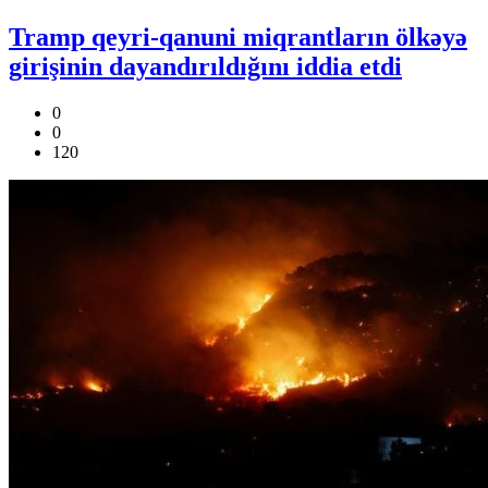
Tramp qeyri-qanuni miqrantların ölkəyə
girişinin dayandırıldığını iddia etdi
0
0
120