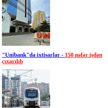
"Unibank"da ixtisarlar -
150 nəfər işdən
çıxarılıb