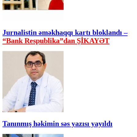
Jurnalistin əməkhaqqı kartı bloklandı –
“Bank Respublika”dan ŞİKAYƏT
Tanınmış həkimin səs yazısı yayıldı