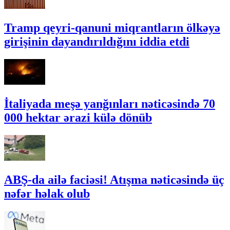
Tramp qeyri-qanuni miqrantların ölkəyə
girişinin dayandırıldığını iddia etdi
İtaliyada meşə yanğınları nəticəsində 70
000 hektar ərazi külə dönüb
ABŞ-da ailə faciəsi! Atışma nəticəsində üç
nəfər həlak olub