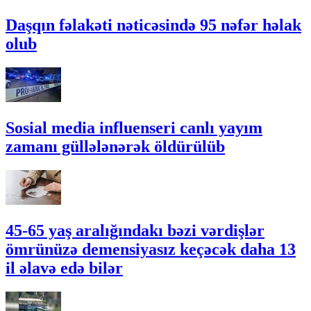
Daşqın fəlakəti nəticəsində 95 nəfər həlak
olub
Sosial media influenseri canlı yayım
zamanı güllələnərək öldürülüb
45-65 yaş aralığındakı bəzi vərdişlər
ömrünüzə demensiyasız keçəcək daha 13
il əlavə edə bilər