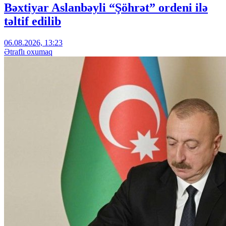
Bəxtiyar Aslanbəyli “Şöhrət” ordeni ilə
təltif edilib
06.08.2026, 13:23
Ətraflı oxumaq