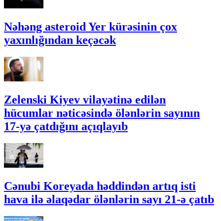
Nəhəng asteroid Yer kürəsinin çox
yaxınlığından keçəcək
Zelenski Kiyev vilayətinə edilən
hücumlar nəticəsində ölənlərin sayının
17-yə çatdığını açıqlayıb
Cənubi Koreyada həddindən artıq isti
hava ilə əlaqədar ölənlərin sayı 21-ə çatıb