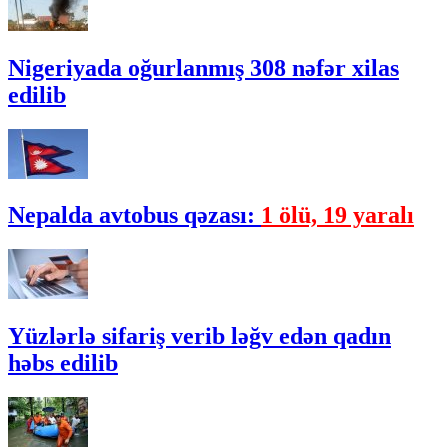
Nigeriyada oğurlanmış 308 nəfər xilas
edilib
Nepalda avtobus qəzası:
1 ölü, 19 yaralı
Yüzlərlə sifariş verib ləğv edən qadın
həbs edilib