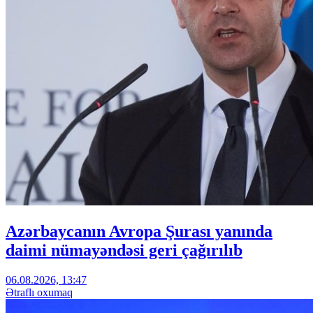
Azərbaycanın Avropa Şurası yanında
daimi nümayəndəsi geri çağırılıb
06.08.2026, 13:47
Ətraflı oxumaq