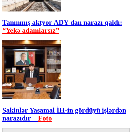
Tanınmış aktyor ADY-dan narazı qaldı:
“Yekə adamlarsız”
Sakinlər Yasamal İH-in gördüyü işlərdən
narazıdır –
Foto