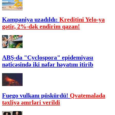
Kampaniya uzadıldı:
Kreditini Yelo-ya
gətir, 2%-dək endirim qazan!
ABŞ-da "Cyclospora" epidemiyası
nəticəsində iki nəfər həyatını itirib
Fuego vulkanı püskürdü!
Qvatemalada
təxliyə əmrləri verildi