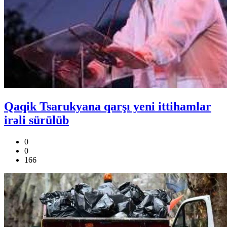
Qaqik Tsarukyana qarşı yeni ittihamlar
irəli sürülüb
0
0
166