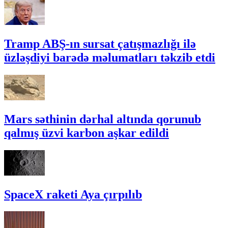
Tramp ABŞ-ın sursat çatışmazlığı ilə
üzləşdiyi barədə məlumatları təkzib etdi
Mars səthinin dərhal altında qorunub
qalmış üzvi karbon aşkar edildi
SpaceX raketi Aya çırpılıb