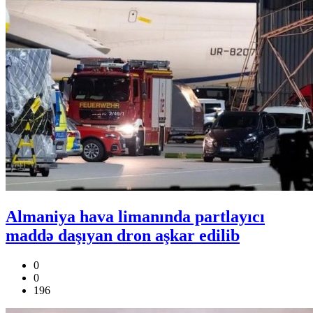
Almaniya hava limanında partlayıcı
maddə daşıyan dron aşkar edilib
0
0
196