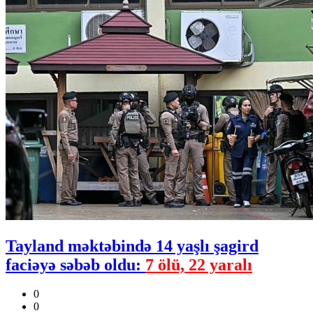
Tayland məktəbində 14 yaşlı şagird
faciəyə səbəb oldu:
7 ölü, 22 yaralı
0
0