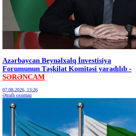
Azərbaycan Beynəlxalq İnvestisiya
Forumunun Təşkilat Komitəsi yaradılıb -
SƏRƏNCAM
07.08.2026, 13:26
Ətraflı oxumaq