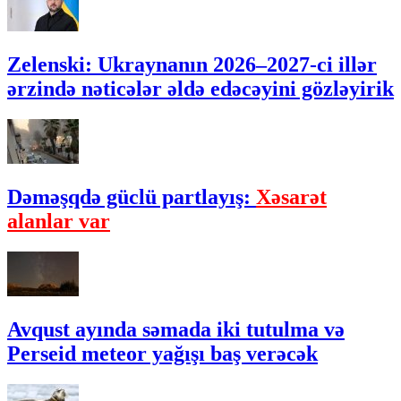
Zelenski: Ukraynanın 2026–2027-ci illər
ərzində nəticələr əldə edəcəyini gözləyirik
Dəməşqdə güclü partlayış:
Xəsarət
alanlar var
Avqust ayında səmada iki tutulma və
Perseid meteor yağışı baş verəcək