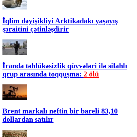
İqlim dəyişikliyi Arktikadakı yaşayış
şəraitini çətinləşdirir
İranda təhlükəsizlik qüvvələri ilə silahlı
qrup arasında toqquşma:
2 ölü
Brent markalı neftin bir bareli 83,10
dollardan satılır