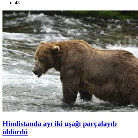
48
Hindistanda ayı iki uşağı parçalayıb
öldürdü