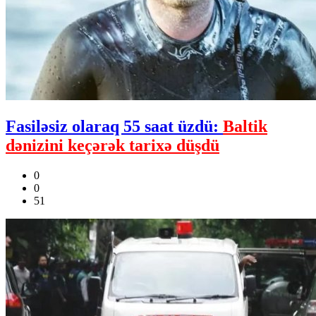
Fasiləsiz olaraq 55 saat üzdü:
Baltik
dənizini keçərək tarixə düşdü
0
0
51