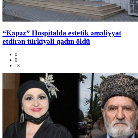
“Kəpəz” Hospitalda estetik əməliyyat
etdirən türkiyəli qadın öldü
0
0
18