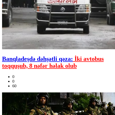
Banqladeşdə dəhşətli qəza:
İki avtobus
toqquşub, 8 nəfər həlak olub
0
0
60