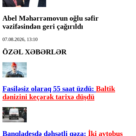
Abel Məhərrəmovun oğlu səfir
vəzifəsindən geri çağırıldı
07.08.2026, 13:10
ÖZƏL XƏBƏRLƏR
Fasiləsiz olaraq 55 saat üzdü:
Baltik
dənizini keçərək tarixə düşdü
Banqladeşdə dəhşətli qəza:
İki avtobus