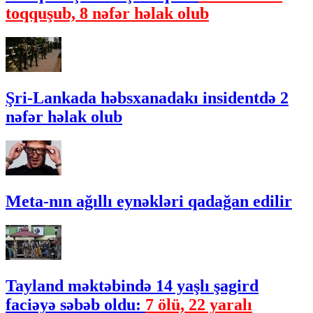
toqquşub, 8 nəfər həlak olub
Şri-Lankada həbsxanadakı insidentdə 2
nəfər həlak olub
Meta-nın ağıllı eynəkləri qadağan edilir
Tayland məktəbində 14 yaşlı şagird
faciəyə səbəb oldu:
7 ölü, 22 yaralı