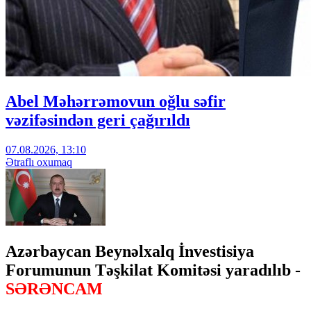
Abel Məhərrəmovun oğlu səfir
vəzifəsindən geri çağırıldı
07.08.2026, 13:10
Ətraflı oxumaq
Azərbaycan Beynəlxalq İnvestisiya
Forumunun Təşkilat Komitəsi yaradılıb -
SƏRƏNCAM