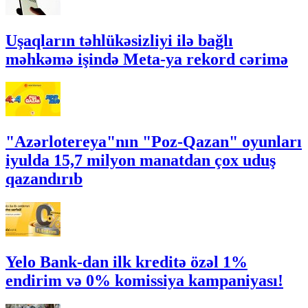
Uşaqların təhlükəsizliyi ilə bağlı
məhkəmə işində Meta-ya rekord cərimə
"Azərlotereya"nın "Poz-Qazan" oyunları
iyulda 15,7 milyon manatdan çox uduş
qazandırıb
Yelo Bank-dan ilk kreditə özəl 1%
endirim və 0% komissiya kampaniyası!