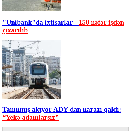
"Unibank"da ixtisarlar -
150 nəfər işdən
çıxarılıb
Tanınmış aktyor ADY-dan narazı qaldı:
“Yekə adamlarsız”