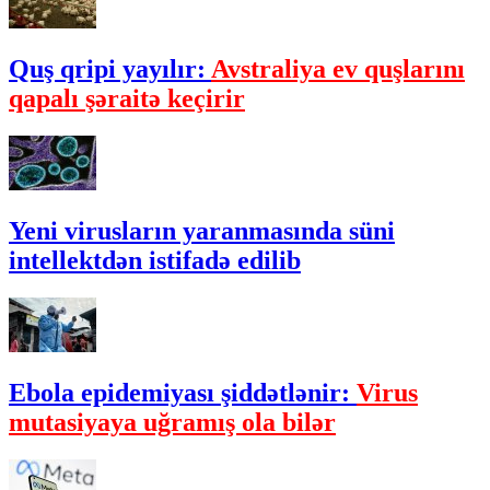
Quş qripi yayılır:
Avstraliya ev quşlarını
qapalı şəraitə keçirir
Yeni virusların yaranmasında süni
intellektdən istifadə edilib
Ebola epidemiyası şiddətlənir:
Virus
mutasiyaya uğramış ola bilər