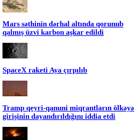
Mars səthinin dərhal altında qorunub
qalmış üzvi karbon aşkar edildi
SpaceX raketi Aya çırpılıb
Tramp qeyri-qanuni miqrantların ölkəyə
girişinin dayandırıldığını iddia etdi