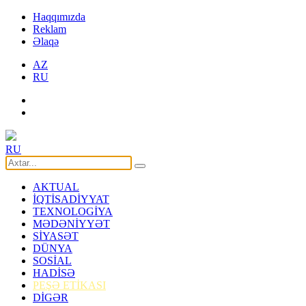
Haqqımızda
Reklam
Əlaqə
AZ
RU
RU
AKTUAL
İQTİSADİYYAT
TEXNOLOGİYA
MƏDƏNİYYƏT
SİYASƏT
DÜNYA
SOSİAL
HADİSƏ
PEŞƏ ETİKASI
DİGƏR