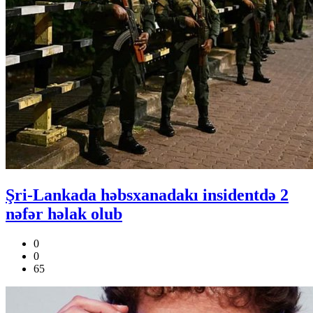
Şri-Lankada həbsxanadakı insidentdə 2
nəfər həlak olub
0
0
65