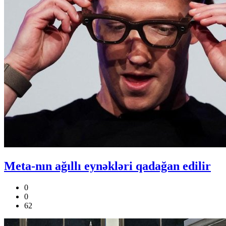
Meta-nın ağıllı eynəkləri qadağan edilir
0
0
62