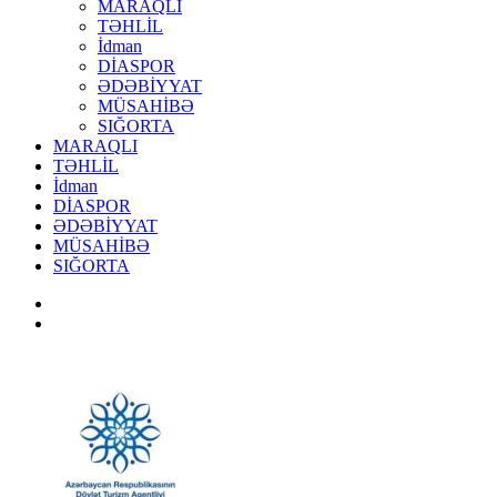
MARAQLI
TƏHLİL
İdman
DİASPOR
ƏDƏBİYYAT
MÜSAHİBƏ
SIĞORTA
MARAQLI
TƏHLİL
İdman
DİASPOR
ƏDƏBİYYAT
MÜSAHİBƏ
SIĞORTA