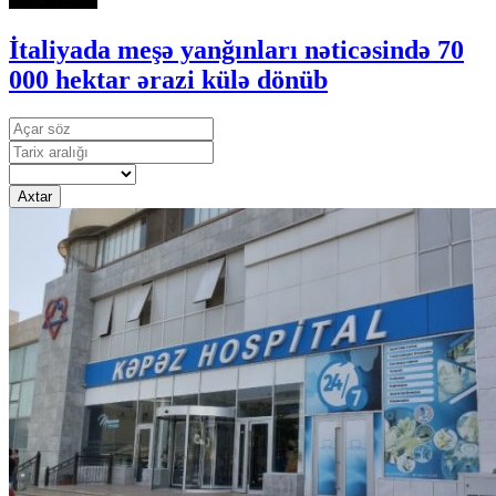
İtaliyada meşə yanğınları nəticəsində 70
000 hektar ərazi külə dönüb
Axtar