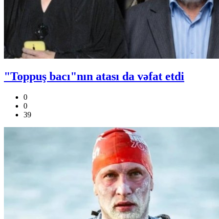
"Toppuş bacı"nın atası da vəfat etdi
0
0
39