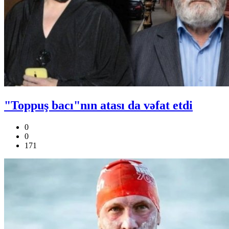
"Toppuş bacı"nın atası da vəfat etdi
0
0
171