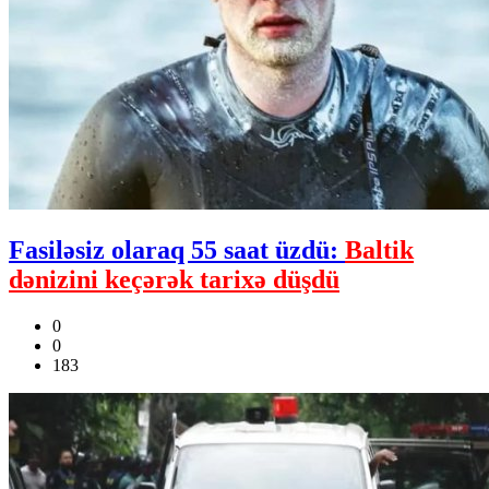
Fasiləsiz olaraq 55 saat üzdü:
Baltik
dənizini keçərək tarixə düşdü
0
0
183