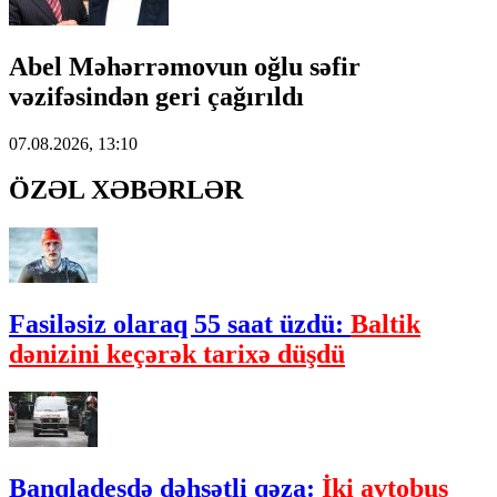
Abel Məhərrəmovun oğlu səfir
vəzifəsindən geri çağırıldı
07.08.2026, 13:10
ÖZƏL XƏBƏRLƏR
Fasiləsiz olaraq 55 saat üzdü:
Baltik
dənizini keçərək tarixə düşdü
Banqladeşdə dəhşətli qəza:
İki avtobus