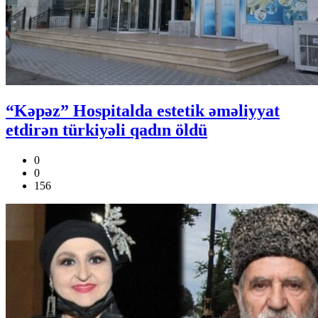
“Kəpəz” Hospitalda estetik əməliyyat
etdirən türkiyəli qadın öldü
0
0
156