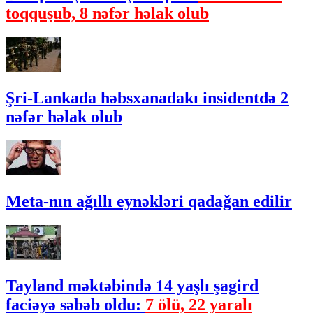
toqquşub, 8 nəfər həlak olub
Şri-Lankada həbsxanadakı insidentdə 2
nəfər həlak olub
Meta-nın ağıllı eynəkləri qadağan edilir
Tayland məktəbində 14 yaşlı şagird
faciəyə səbəb oldu:
7 ölü, 22 yaralı