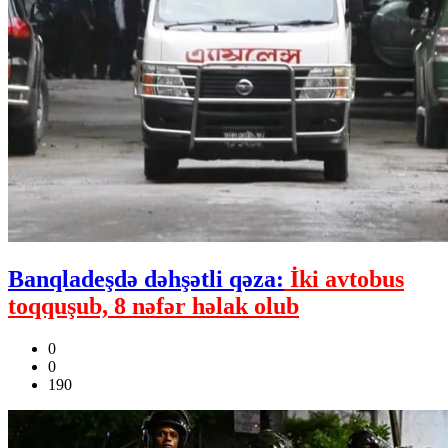
Banqladeşdə dəhşətli qəza:
İki avtobus
toqquşub, 8 nəfər həlak olub
0
0
190