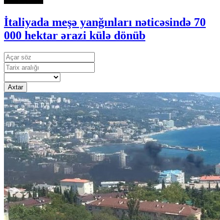
İtaliyada meşə yanğınları nəticəsində 70
000 hektar ərazi külə dönüb
Axtar