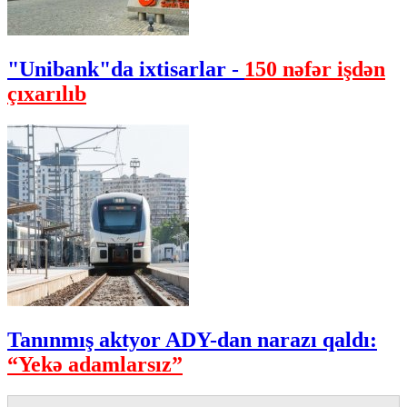
"Unibank"da ixtisarlar -
150 nəfər işdən
çıxarılıb
Tanınmış aktyor ADY-dan narazı qaldı:
“Yekə adamlarsız”