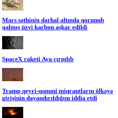
Mars səthinin dərhal altında qorunub
qalmış üzvi karbon aşkar edildi
SpaceX raketi Aya çırpılıb
Tramp qeyri-qanuni miqrantların ölkəyə
girişinin dayandırıldığını iddia etdi