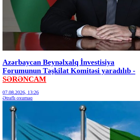
Azərbaycan Beynəlxalq İnvestisiya
Forumunun Təşkilat Komitəsi yaradılıb -
SƏRƏNCAM
07.08.2026, 13:26
Ətraflı oxumaq