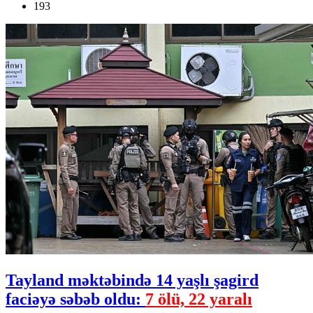
193
Tayland məktəbində 14 yaşlı şagird
faciəyə səbəb oldu:
7 ölü, 22 yaralı