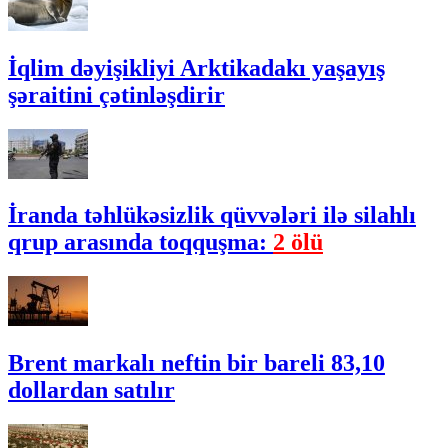
İqlim dəyişikliyi Arktikadakı yaşayış
şəraitini çətinləşdirir
İranda təhlükəsizlik qüvvələri ilə silahlı
qrup arasında toqquşma:
2 ölü
Brent markalı neftin bir bareli 83,10
dollardan satılır