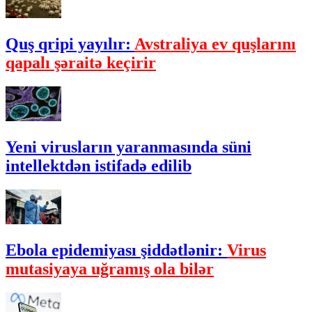
Quş qripi yayılır:
Avstraliya ev quşlarını
qapalı şəraitə keçirir
Yeni virusların yaranmasında süni
intellektdən istifadə edilib
Ebola epidemiyası şiddətlənir:
Virus
mutasiyaya uğramış ola bilər