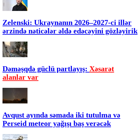
Zelenski: Ukraynanın 2026–2027-ci illər
ərzində nəticələr əldə edəcəyini gözləyirik
Dəməşqdə güclü partlayış:
Xəsarət
alanlar var
Avqust ayında səmada iki tutulma və
Perseid meteor yağışı baş verəcək