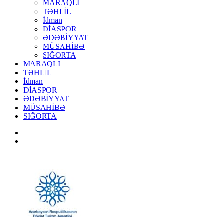
MARAQLI
TƏHLİL
İdman
DİASPOR
ƏDƏBİYYAT
MÜSAHİBƏ
SIĞORTA
MARAQLI
TƏHLİL
İdman
DİASPOR
ƏDƏBİYYAT
MÜSAHİBƏ
SIĞORTA