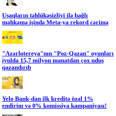
Uşaqların təhlükəsizliyi ilə bağlı
məhkəmə işində Meta-ya rekord cərimə
"Azərlotereya"nın "Poz-Qazan" oyunları
iyulda 15,7 milyon manatdan çox uduş
qazandırıb
Yelo Bank-dan ilk kreditə özəl 1%
endirim və 0% komissiya kampaniyası!