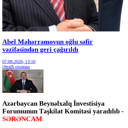
Abel Məhərrəmovun oğlu səfir
vəzifəsindən geri çağırıldı
07.08.2026, 13:10
Ətraflı oxumaq
Azərbaycan Beynəlxalq İnvestisiya
Forumunun Təşkilat Komitəsi yaradılıb -
SƏRƏNCAM