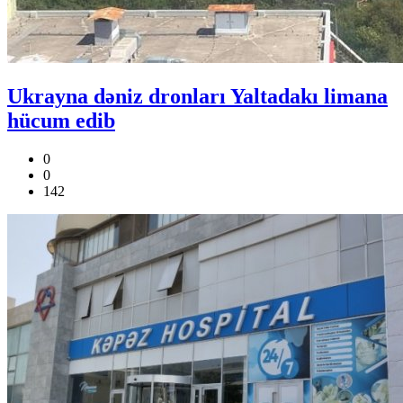
Ukrayna dəniz dronları Yaltadakı limana
hücum edib
0
0
142