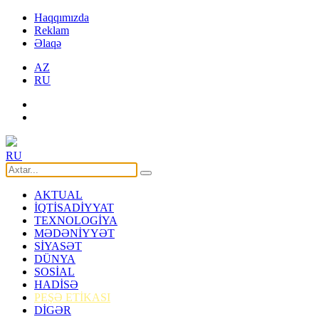
Haqqımızda
Reklam
Əlaqə
AZ
RU
RU
AKTUAL
İQTİSADİYYAT
TEXNOLOGİYA
MƏDƏNİYYƏT
SİYASƏT
DÜNYA
SOSİAL
HADİSƏ
PEŞƏ ETİKASI
DİGƏR