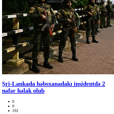
Şri-Lankada həbsxanadakı insidentdə 2
nəfər həlak olub
0
0
192