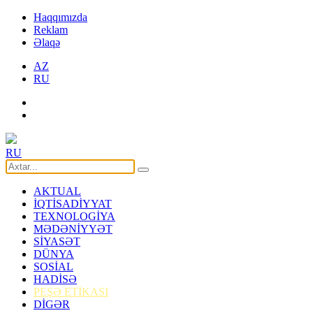
Haqqımızda
Reklam
Əlaqə
AZ
RU
RU
AKTUAL
İQTİSADİYYAT
TEXNOLOGİYA
MƏDƏNİYYƏT
SİYASƏT
DÜNYA
SOSİAL
HADİSƏ
PEŞƏ ETİKASI
DİGƏR