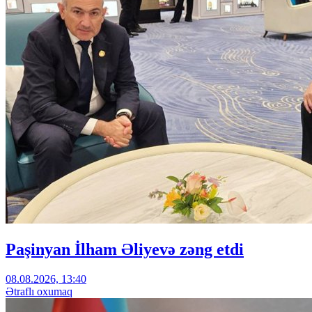
Paşinyan İlham Əliyevə zəng etdi
08.08.2026, 13:40
Ətraflı oxumaq