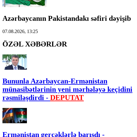
Azərbaycanın Pakistandakı səfiri dəyişib
07.08.2026, 13:25
ÖZƏL XƏBƏRLƏR
Bununla Azərbaycan-Ermənistan
münasibətlərinin yeni mərhələyə keçidini
rəsmiləşdirdi -
DEPUTAT
Ermənistan gerçəklərlə barışdı -