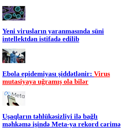
Yeni virusların yaranmasında süni
intellektdən istifadə edilib
Ebola epidemiyası şiddətlənir:
Virus
mutasiyaya uğramış ola bilər
Uşaqların təhlükəsizliyi ilə bağlı
məhkəmə işində Meta-ya rekord cərimə