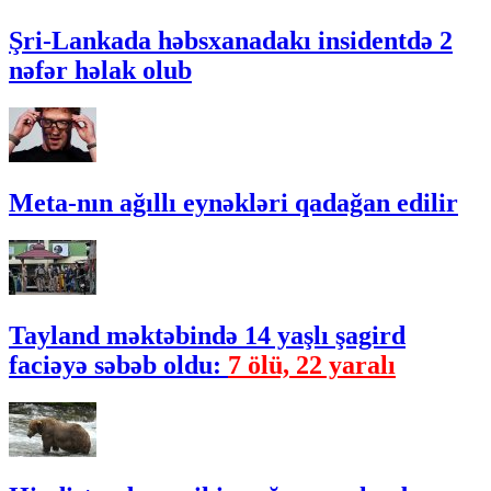
Şri-Lankada həbsxanadakı insidentdə 2
nəfər həlak olub
Meta-nın ağıllı eynəkləri qadağan edilir
Tayland məktəbində 14 yaşlı şagird
faciəyə səbəb oldu:
7 ölü, 22 yaralı