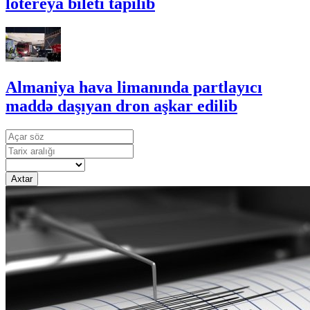
lotereya bileti tapılıb
Almaniya hava limanında partlayıcı
maddə daşıyan dron aşkar edilib
Axtar