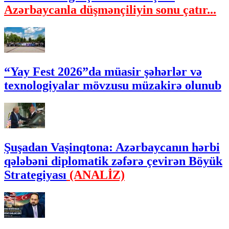
Azərbaycanla düşmənçiliyin sonu çatır...
“Yay Fest 2026”da müasir şəhərlər və
texnologiyalar mövzusu müzakirə olunub
Şuşadan Vaşinqtona: Azərbaycanın hərbi
qələbəni diplomatik zəfərə çevirən Böyük
Strategiyası
(ANALİZ)