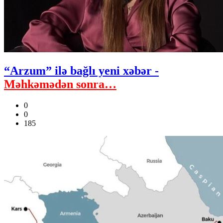
“Arzum” ilə bağlı yeni xəbər -
Məhkəmədən sonra…
0
0
185