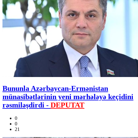
Bununla Azərbaycan-Ermənistan
münasibətlərinin yeni mərhələyə keçidini
rəsmiləşdirdi -
DEPUTAT
0
0
21