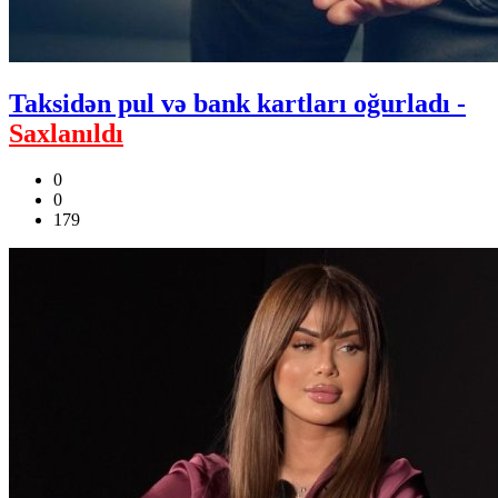
Taksidən pul və bank kartları oğurladı -
Saxlanıldı
0
0
179