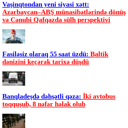
Vaşinqtondan yeni siyasi xətt:
Azərbaycan–ABŞ münasibətlərində dönüş
və Cənubi Qafqazda sülh perspektivi
Fasiləsiz olaraq 55 saat üzdü:
Baltik
dənizini keçərək tarixə düşdü
Banqladeşdə dəhşətli qəza:
İki avtobus
toqquşub, 8 nəfər həlak olub