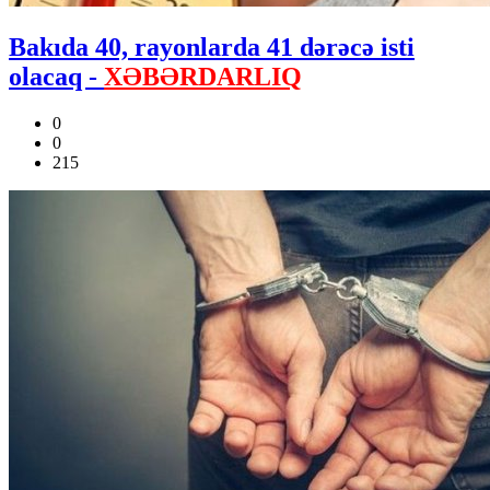
Bakıda 40, rayonlarda 41 dərəcə isti
olacaq -
XƏBƏRDARLIQ
0
0
215