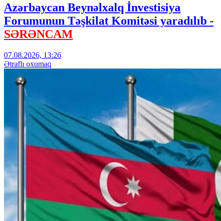
Azərbaycan Beynəlxalq İnvestisiya
Forumunun Təşkilat Komitəsi yaradılıb -
SƏRƏNCAM
07.08.2026, 13:26
Ətraflı oxumaq