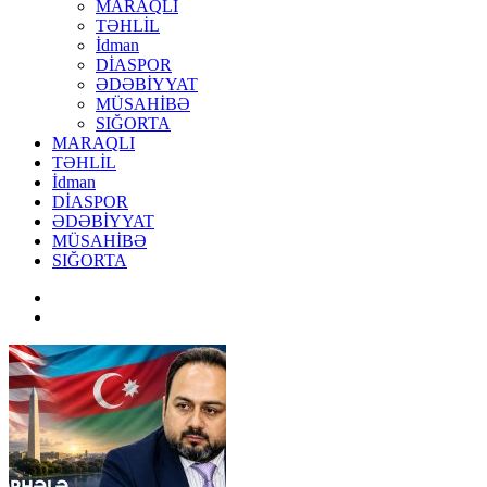
MARAQLI
TƏHLİL
İdman
DİASPOR
ƏDƏBİYYAT
MÜSAHİBƏ
SIĞORTA
MARAQLI
TƏHLİL
İdman
DİASPOR
ƏDƏBİYYAT
MÜSAHİBƏ
SIĞORTA