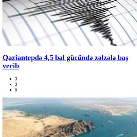
Qaziantepdə 4,5 bal gücündə zəlzələ baş
verib
0
0
5