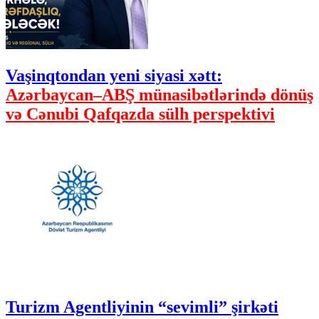
Vaşinqtondan yeni siyasi xətt:
Azərbaycan–ABŞ münasibətlərində dönüş
və Cənubi Qafqazda sülh perspektivi
Turizm Agentliyinin “sevimli” şirkəti