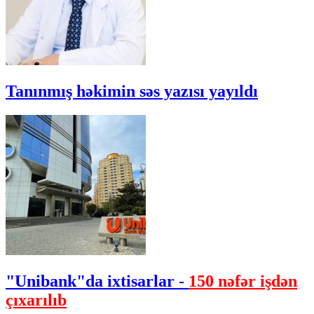
Tanınmış həkimin səs yazısı yayıldı
"Unibank"da ixtisarlar -
150 nəfər işdən
çıxarılıb