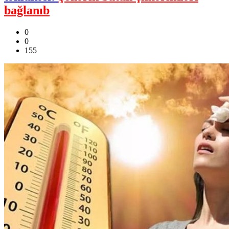
bağlanıb
0
0
155