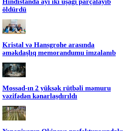
Hindistanda ayı iki uşağı parçalayıb
öldürdü
Kristal və Hansgrohe arasında
əməkdaşlıq memorandumu imzalanıb
Mossad-ın 2 yüksək rütbəli məmuru
vəzifədən kənarlaşdırıldı