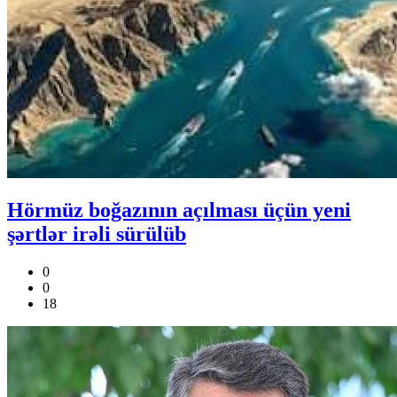
Hörmüz boğazının açılması üçün yeni
şərtlər irəli sürülüb
0
0
18