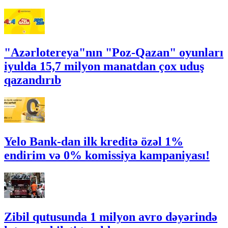
"Azərlotereya"nın "Poz-Qazan" oyunları
iyulda 15,7 milyon manatdan çox uduş
qazandırıb
Yelo Bank-dan ilk kreditə özəl 1%
endirim və 0% komissiya kampaniyası!
Zibil qutusunda 1 milyon avro dəyərində