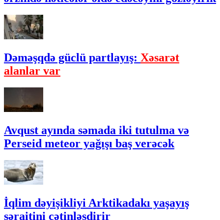
Dəməşqdə güclü partlayış:
Xəsarət
alanlar var
Avqust ayında səmada iki tutulma və
Perseid meteor yağışı baş verəcək
İqlim dəyişikliyi Arktikadakı yaşayış
şəraitini çətinləşdirir