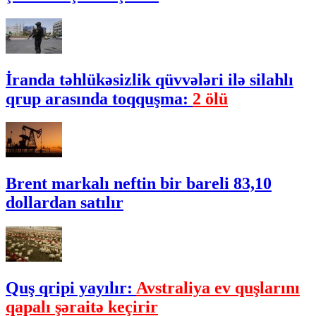
İranda təhlükəsizlik qüvvələri ilə silahlı
qrup arasında toqquşma:
2 ölü
Brent markalı neftin bir bareli 83,10
dollardan satılır
Quş qripi yayılır:
Avstraliya ev quşlarını
qapalı şəraitə keçirir