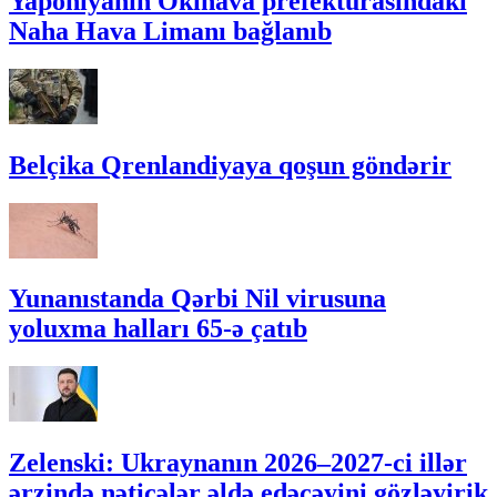
Yaponiyanın Okinava prefekturasındakı
Naha Hava Limanı bağlanıb
Belçika Qrenlandiyaya qoşun göndərir
Yunanıstanda Qərbi Nil virusuna
yoluxma halları 65-ə çatıb
Zelenski: Ukraynanın 2026–2027-ci illər
ərzində nəticələr əldə edəcəyini gözləyirik