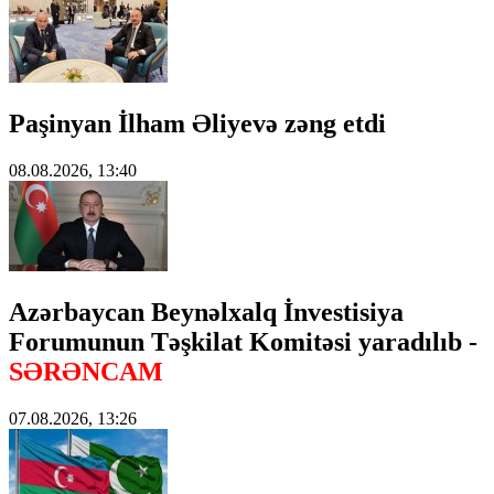
Paşinyan İlham Əliyevə zəng etdi
08.08.2026, 13:40
Azərbaycan Beynəlxalq İnvestisiya
Forumunun Təşkilat Komitəsi yaradılıb -
SƏRƏNCAM
07.08.2026, 13:26