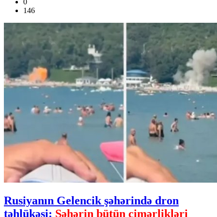
0
146
Rusiyanın Gelencik şəhərində dron
təhlükəsi:
Şəhərin bütün çimərlikləri