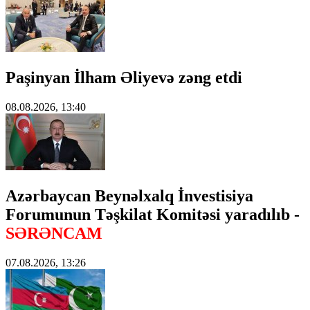
Paşinyan İlham Əliyevə zəng etdi
08.08.2026, 13:40
Azərbaycan Beynəlxalq İnvestisiya
Forumunun Təşkilat Komitəsi yaradılıb -
SƏRƏNCAM
07.08.2026, 13:26