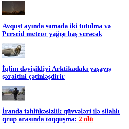
Avqust ayında səmada iki tutulma və
Perseid meteor yağışı baş verəcək
İqlim dəyişikliyi Arktikadakı yaşayış
şəraitini çətinləşdirir
İranda təhlükəsizlik qüvvələri ilə silahlı
qrup arasında toqquşma:
2 ölü