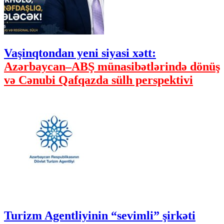
Vaşinqtondan yeni siyasi xətt:
Azərbaycan–ABŞ münasibətlərində dönüş
və Cənubi Qafqazda sülh perspektivi
Turizm Agentliyinin “sevimli” şirkəti