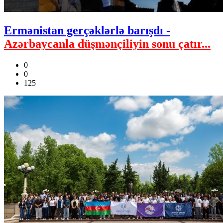
Ermənistan gerçəklərlə barışdı -
Azərbaycanla düşmənçiliyin sonu çatır...
0
0
125