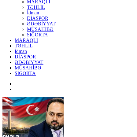
MARAQLI
TƏHLİL
İdman
DİASPOR
ƏDƏBİYYAT
MÜSAHİBƏ
SIĞORTA
MARAQLI
TƏHLİL
İdman
DİASPOR
ƏDƏBİYYAT
MÜSAHİBƏ
SIĞORTA