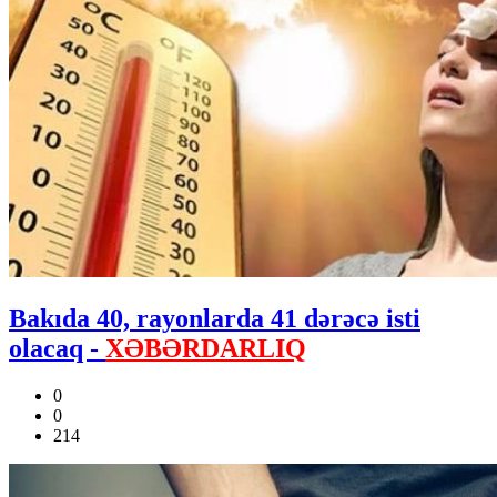
Bakıda 40, rayonlarda 41 dərəcə isti
olacaq -
XƏBƏRDARLIQ
0
0
214