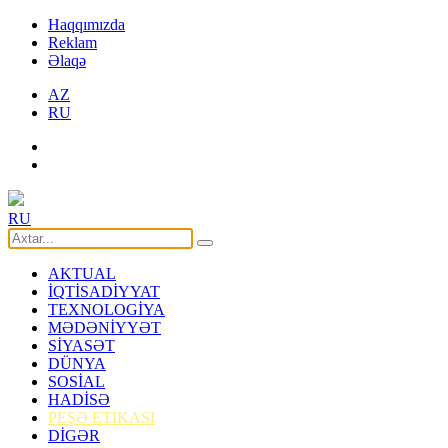
Haqqımızda
Reklam
Əlaqə
AZ
RU
RU
AKTUAL
İQTİSADİYYAT
TEXNOLOGİYA
MƏDƏNİYYƏT
SİYASƏT
DÜNYA
SOSİAL
HADİSƏ
PEŞƏ ETİKASI
DİGƏR