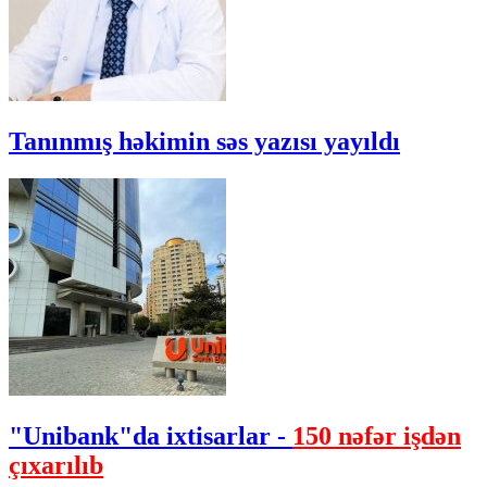
Tanınmış həkimin səs yazısı yayıldı
"Unibank"da ixtisarlar -
150 nəfər işdən
çıxarılıb