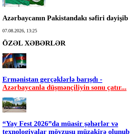
Azərbaycanın Pakistandakı səfiri dəyişib
07.08.2026, 13:25
ÖZƏL XƏBƏRLƏR
Ermənistan gerçəklərlə barışdı -
Azərbaycanla düşmənçiliyin sonu çatır...
“Yay Fest 2026”da müasir şəhərlər və
texnologiyalar mövzusu müzakirə olunub