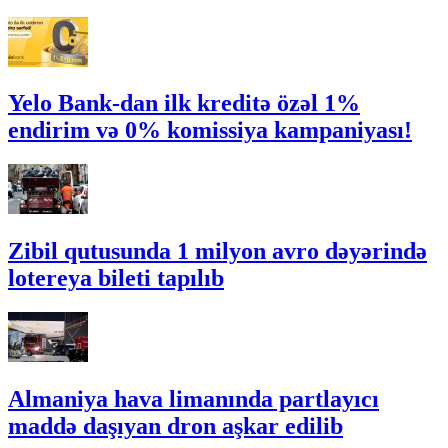
Yelo Bank-dan ilk kreditə özəl 1%
endirim və 0% komissiya kampaniyası!
Zibil qutusunda 1 milyon avro dəyərində
lotereya bileti tapılıb
Almaniya hava limanında partlayıcı
maddə daşıyan dron aşkar edilib