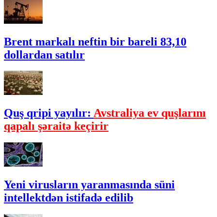
Brent markalı neftin bir bareli 83,10
dollardan satılır
Quş qripi yayılır:
Avstraliya ev quşlarını
qapalı şəraitə keçirir
Yeni virusların yaranmasında süni
intellektdən istifadə edilib