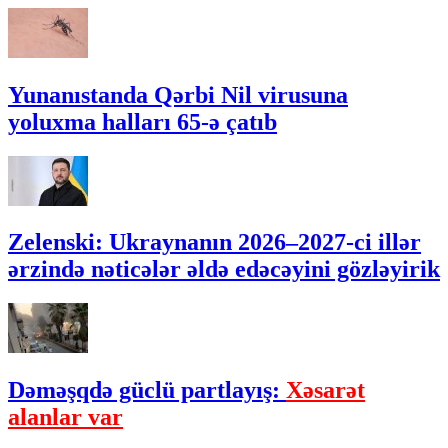
Yunanıstanda Qərbi Nil virusuna
yoluxma halları 65-ə çatıb
Zelenski: Ukraynanın 2026–2027-ci illər
ərzində nəticələr əldə edəcəyini gözləyirik
Dəməşqdə güclü partlayış:
Xəsarət
alanlar var