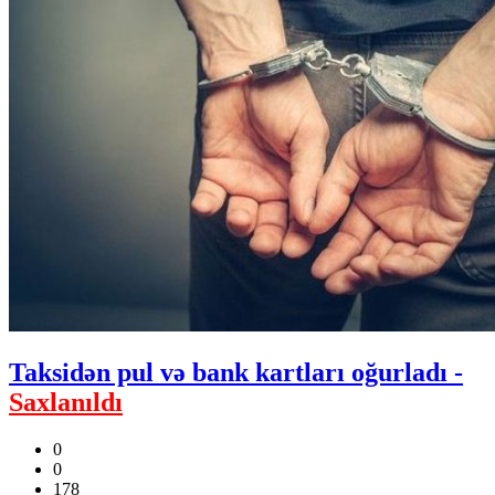
Taksidən pul və bank kartları oğurladı -
Saxlanıldı
0
0
178