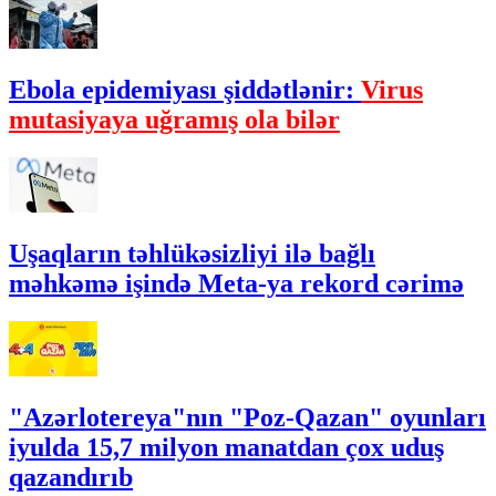
Ebola epidemiyası şiddətlənir:
Virus
mutasiyaya uğramış ola bilər
Uşaqların təhlükəsizliyi ilə bağlı
məhkəmə işində Meta-ya rekord cərimə
"Azərlotereya"nın "Poz-Qazan" oyunları
iyulda 15,7 milyon manatdan çox uduş
qazandırıb