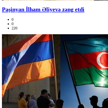
Paşinyan İlham Əliyevə zəng etdi
0
0
220