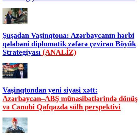
Şuşadan Vaşinqtona: Azərbaycanın hərbi
qələbəni diplomatik zəfərə çevirən Böyük
Strategiyası
(ANALİZ)
Vaşinqtondan yeni siyasi xətt:
Azərbaycan–ABŞ münasibətlərində dönüş
və Cənubi Qafqazda sülh perspektivi