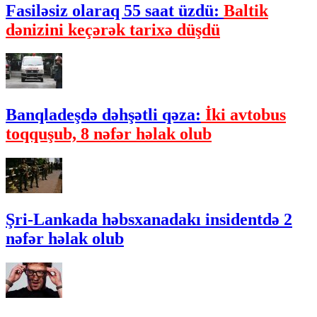
Fasiləsiz olaraq 55 saat üzdü:
Baltik
dənizini keçərək tarixə düşdü
Banqladeşdə dəhşətli qəza:
İki avtobus
toqquşub, 8 nəfər həlak olub
Şri-Lankada həbsxanadakı insidentdə 2
nəfər həlak olub