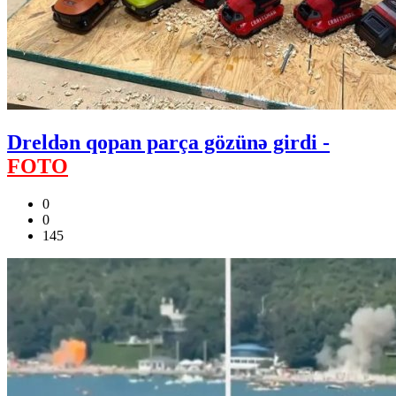
Dreldən qopan parça gözünə girdi -
FOTO
0
0
145