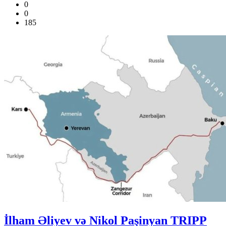
0
0
185
İlham Əliyev və Nikol Paşinyan TRIPP