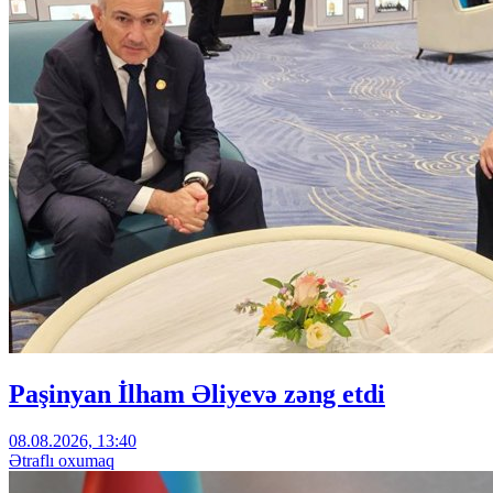
Paşinyan İlham Əliyevə zəng etdi
08.08.2026, 13:40
Ətraflı oxumaq