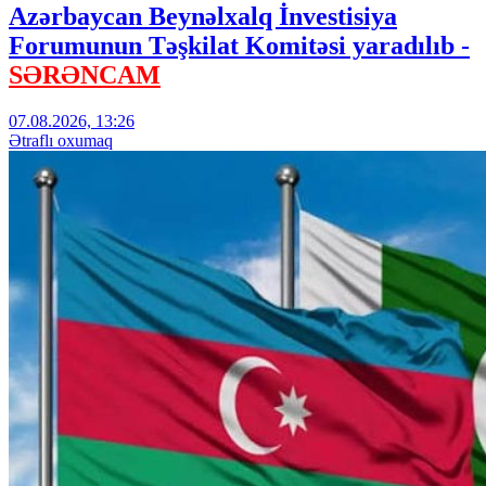
Azərbaycan Beynəlxalq İnvestisiya
Forumunun Təşkilat Komitəsi yaradılıb -
SƏRƏNCAM
07.08.2026, 13:26
Ətraflı oxumaq