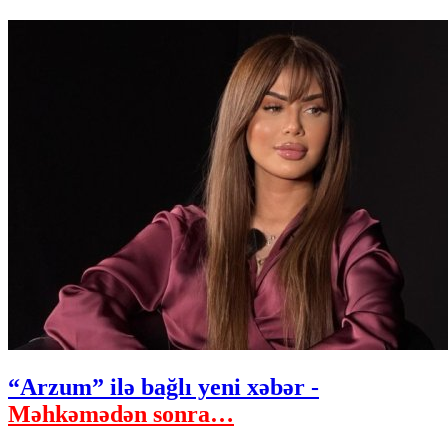
“Arzum” ilə bağlı yeni xəbər -
Məhkəmədən sonra…