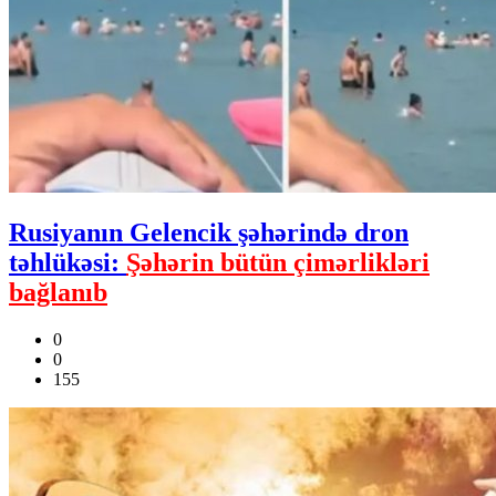
Rusiyanın Gelencik şəhərində dron
təhlükəsi:
Şəhərin bütün çimərlikləri
bağlanıb
0
0
155