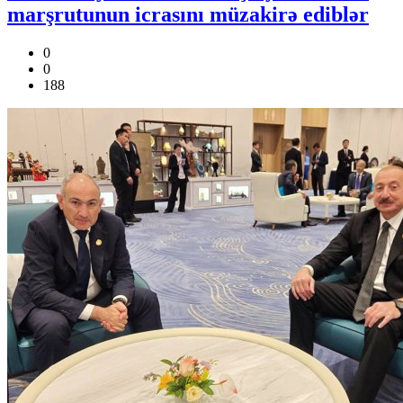
marşrutunun icrasını müzakirə ediblər
0
0
188