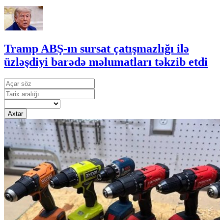
Tramp ABŞ-ın sursat çatışmazlığı ilə
üzləşdiyi barədə məlumatları təkzib etdi
Axtar