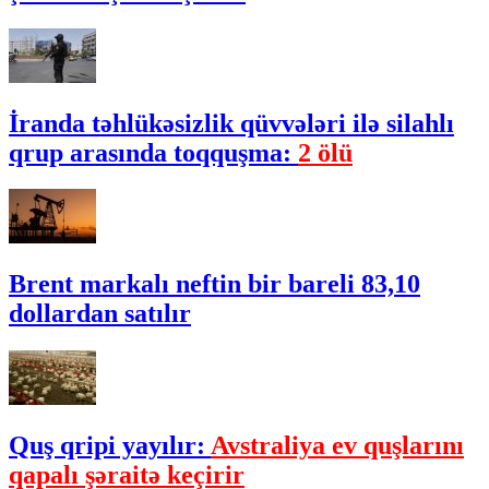
İranda təhlükəsizlik qüvvələri ilə silahlı
qrup arasında toqquşma:
2 ölü
Brent markalı neftin bir bareli 83,10
dollardan satılır
Quş qripi yayılır:
Avstraliya ev quşlarını
qapalı şəraitə keçirir