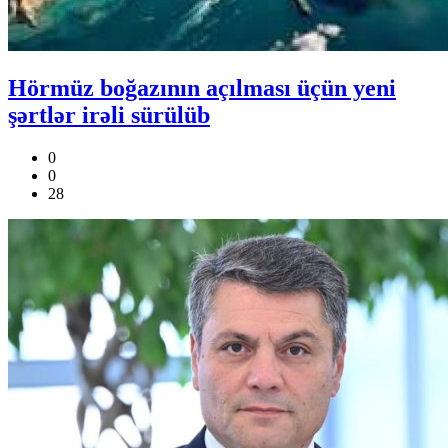
Hörmüz boğazının açılması üçün yeni
şərtlər irəli sürülüb
0
0
28