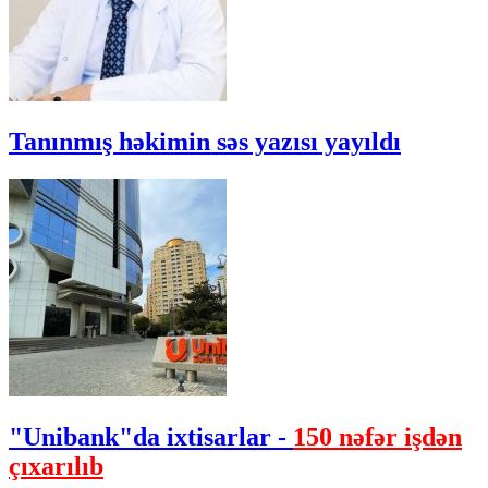
Tanınmış həkimin səs yazısı yayıldı
"Unibank"da ixtisarlar -
150 nəfər işdən
çıxarılıb