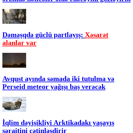
Dəməşqdə güclü partlayış:
Xəsarət
alanlar var
Avqust ayında səmada iki tutulma və
Perseid meteor yağışı baş verəcək
İqlim dəyişikliyi Arktikadakı yaşayış
şəraitini çətinləşdirir