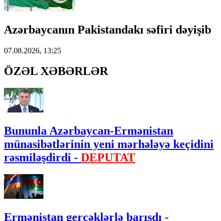
Azərbaycanın Pakistandakı səfiri dəyişib
07.08.2026, 13:25
ÖZƏL XƏBƏRLƏR
Bununla Azərbaycan-Ermənistan
münasibətlərinin yeni mərhələyə keçidini
rəsmiləşdirdi -
DEPUTAT
Ermənistan gerçəklərlə barışdı -