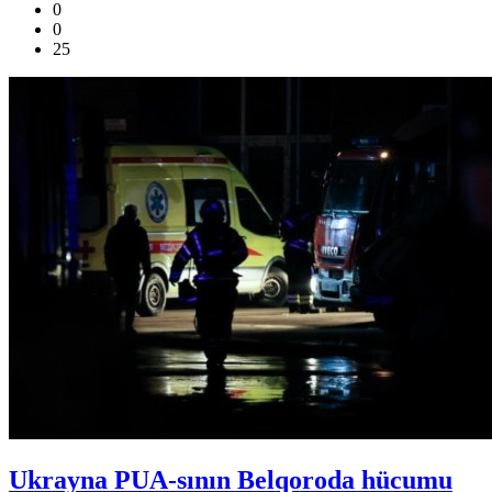
0
0
25
Ukrayna PUA-sının Belqoroda hücumu