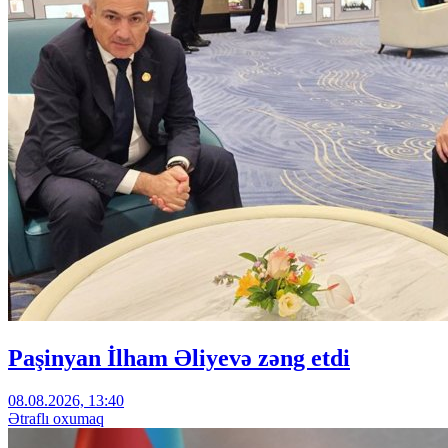
Paşinyan İlham Əliyevə zəng etdi
08.08.2026, 13:40
Ətraflı oxumaq