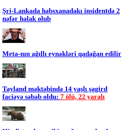
Şri-Lankada həbsxanadakı insidentdə 2
nəfər həlak olub
Meta-nın ağıllı eynəkləri qadağan edilir
Tayland məktəbində 14 yaşlı şagird
faciəyə səbəb oldu:
7 ölü, 22 yaralı