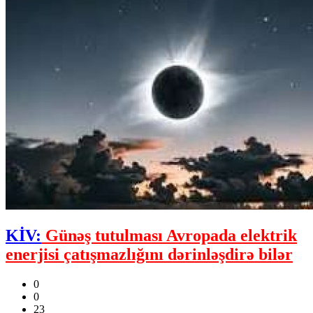
KİV:
Günəş tutulması Avropada elektrik
enerjisi çatışmazlığını dərinləşdirə bilər
0
0
23