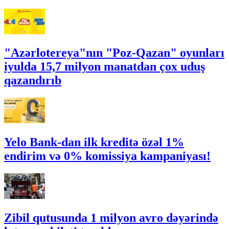
"Azərlotereya"nın "Poz-Qazan" oyunları
iyulda 15,7 milyon manatdan çox uduş
qazandırıb
Yelo Bank-dan ilk kreditə özəl 1%
endirim və 0% komissiya kampaniyası!
Zibil qutusunda 1 milyon avro dəyərində