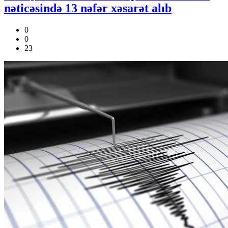
nəticəsində 13 nəfər xəsarət alıb
0
0
23