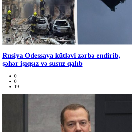
Rusiya Odessaya kütləvi zərbə endirib,
şəhər işıqsız və susuz qalıb
0
0
19