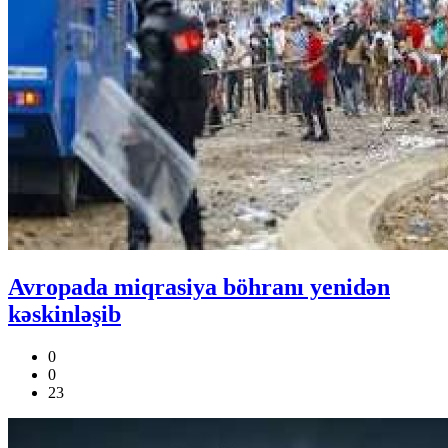
Avropada miqrasiya böhranı yenidən
kəskinləşib
0
0
23