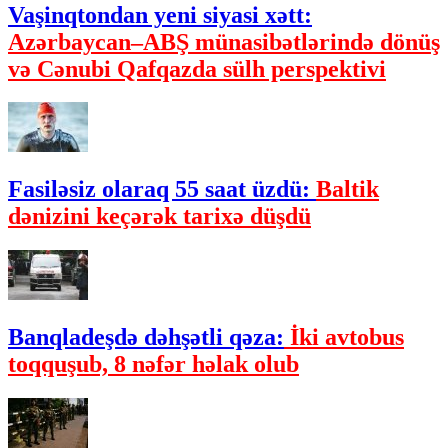
Vaşinqtondan yeni siyasi xətt:
Azərbaycan–ABŞ münasibətlərində dönüş
və Cənubi Qafqazda sülh perspektivi
Fasiləsiz olaraq 55 saat üzdü:
Baltik
dənizini keçərək tarixə düşdü
Banqladeşdə dəhşətli qəza:
İki avtobus
toqquşub, 8 nəfər həlak olub