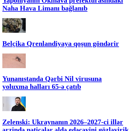
Yaponiyanın Okinava prefekturasındakı
Naha Hava Limanı bağlanıb
Belçika Qrenlandiyaya qoşun göndərir
Yunanıstanda Qərbi Nil virusuna
yoluxma halları 65-ə çatıb
Zelenski: Ukraynanın 2026–2027-ci illər
ərzində nəticələr əldə edəcəyini gözləyirik