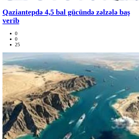
Qaziantepdə 4,5 bal gücündə zəlzələ baş
verib
0
0
25