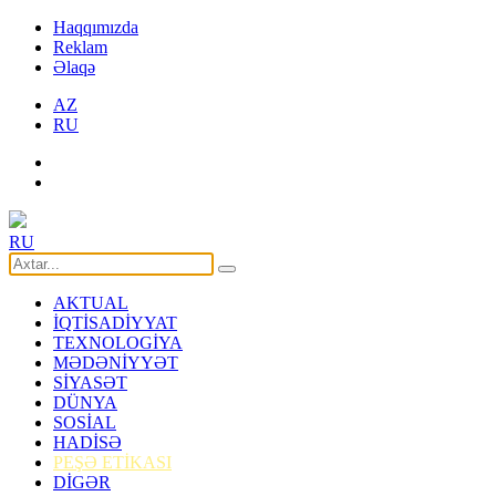
Haqqımızda
Reklam
Əlaqə
AZ
RU
RU
AKTUAL
İQTİSADİYYAT
TEXNOLOGİYA
MƏDƏNİYYƏT
SİYASƏT
DÜNYA
SOSİAL
HADİSƏ
PEŞƏ ETİKASI
DİGƏR