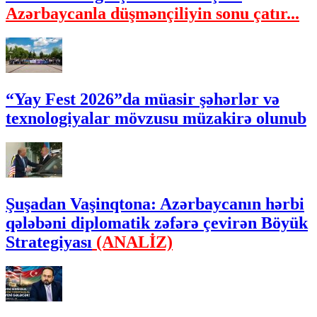
Azərbaycanla düşmənçiliyin sonu çatır...
“Yay Fest 2026”da müasir şəhərlər və
texnologiyalar mövzusu müzakirə olunub
Şuşadan Vaşinqtona: Azərbaycanın hərbi
qələbəni diplomatik zəfərə çevirən Böyük
Strategiyası
(ANALİZ)