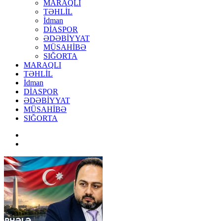
MARAQLI
TƏHLİL
İdman
DİASPOR
ƏDƏBİYYAT
MÜSAHİBƏ
SIĞORTA
MARAQLI
TƏHLİL
İdman
DİASPOR
ƏDƏBİYYAT
MÜSAHİBƏ
SIĞORTA