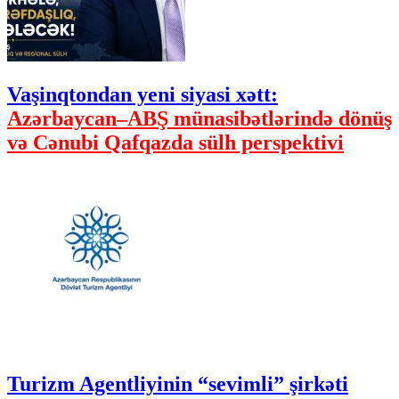
Vaşinqtondan yeni siyasi xətt:
Azərbaycan–ABŞ münasibətlərində dönüş
və Cənubi Qafqazda sülh perspektivi
Turizm Agentliyinin “sevimli” şirkəti