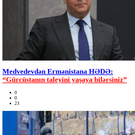
Medvedevdən Ermənistana HƏDƏ:
“Gürcüstanın taleyini yaşaya bilərsiniz”
0
0
23