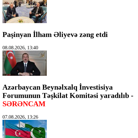
Paşinyan İlham Əliyevə zəng etdi
08.08.2026, 13:40
Azərbaycan Beynəlxalq İnvestisiya
Forumunun Təşkilat Komitəsi yaradılıb -
SƏRƏNCAM
07.08.2026, 13:26