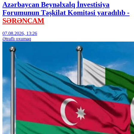
Azərbaycan Beynəlxalq İnvestisiya
Forumunun Təşkilat Komitəsi yaradılıb -
SƏRƏNCAM
07.08.2026, 13:26
Ətraflı oxumaq