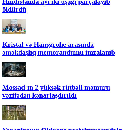
Hindistanda ayı iki uşağı parçalayıb
öldürdü
Kristal və Hansgrohe arasında
əməkdaşlıq memorandumu imzalanıb
Mossad-ın 2 yüksək rütbəli məmuru
vəzifədən kənarlaşdırıldı