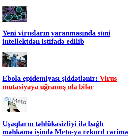
Yeni virusların yaranmasında süni
intellektdən istifadə edilib
Ebola epidemiyası şiddətlənir:
Virus
mutasiyaya uğramış ola bilər
Uşaqların təhlükəsizliyi ilə bağlı
məhkəmə işində Meta-ya rekord cərimə