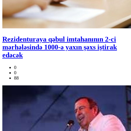
Rezidenturaya qəbul imtahanının 2-ci
mərhələsində 1000-ə yaxın şəxs iştirak
edəcək
0
0
88