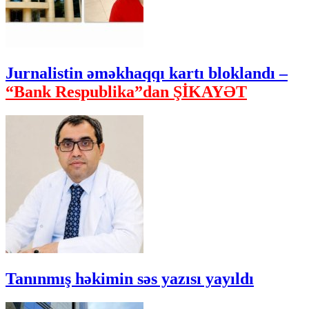
Jurnalistin əməkhaqqı kartı bloklandı –
“Bank Respublika”dan ŞİKAYƏT
Tanınmış həkimin səs yazısı yayıldı