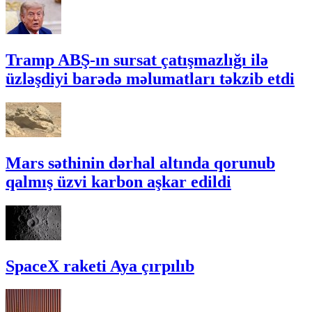
Tramp ABŞ-ın sursat çatışmazlığı ilə
üzləşdiyi barədə məlumatları təkzib etdi
Mars səthinin dərhal altında qorunub
qalmış üzvi karbon aşkar edildi
SpaceX raketi Aya çırpılıb