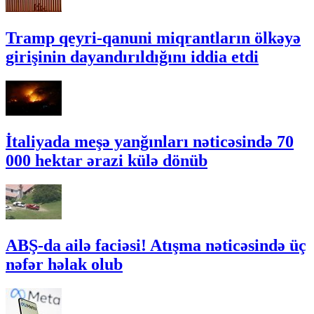
Tramp qeyri-qanuni miqrantların ölkəyə
girişinin dayandırıldığını iddia etdi
İtaliyada meşə yanğınları nəticəsində 70
000 hektar ərazi külə dönüb
ABŞ-da ailə faciəsi! Atışma nəticəsində üç
nəfər həlak olub