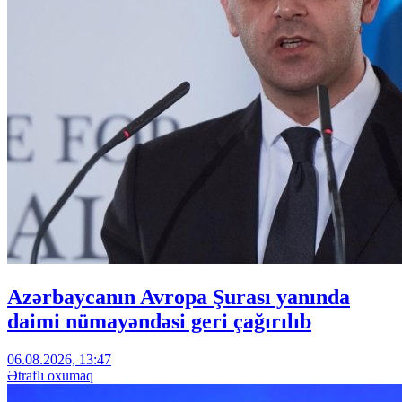
Azərbaycanın Avropa Şurası yanında
daimi nümayəndəsi geri çağırılıb
06.08.2026, 13:47
Ətraflı oxumaq