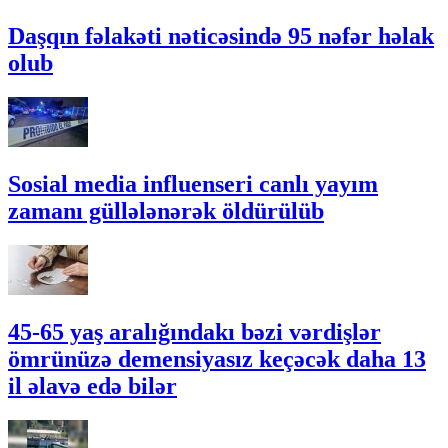
Daşqın fəlakəti nəticəsində 95 nəfər həlak
olub
Sosial media influenseri canlı yayım
zamanı güllələnərək öldürülüb
45-65 yaş aralığındakı bəzi vərdişlər
ömrünüzə demensiyasız keçəcək daha 13
il əlavə edə bilər