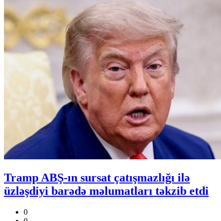
Tramp ABŞ-ın sursat çatışmazlığı ilə
üzləşdiyi barədə məlumatları təkzib etdi
0
0