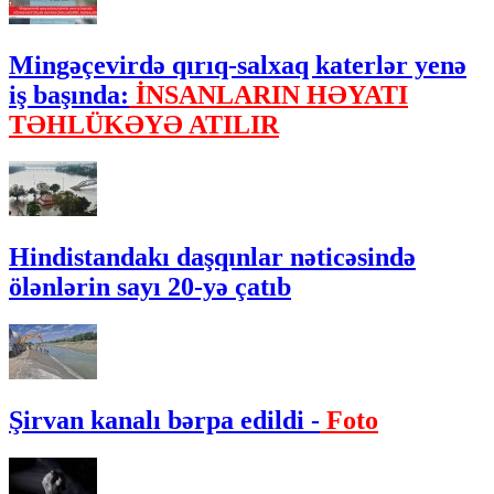
Mingəçevirdə qırıq-salxaq katerlər yenə
iş başında:
İNSANLARIN HƏYATI
TƏHLÜKƏYƏ ATILIR
Hindistandakı daşqınlar nəticəsində
ölənlərin sayı 20-yə çatıb
Şirvan kanalı bərpa edildi -
Foto