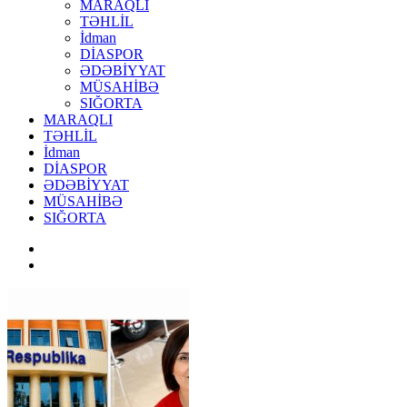
MARAQLI
TƏHLİL
İdman
DİASPOR
ƏDƏBİYYAT
MÜSAHİBƏ
SIĞORTA
MARAQLI
TƏHLİL
İdman
DİASPOR
ƏDƏBİYYAT
MÜSAHİBƏ
SIĞORTA