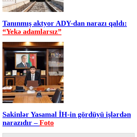
Tanınmış aktyor ADY-dan narazı qaldı:
“Yekə adamlarsız”
Sakinlər Yasamal İH-in gördüyü işlərdən
narazıdır –
Foto