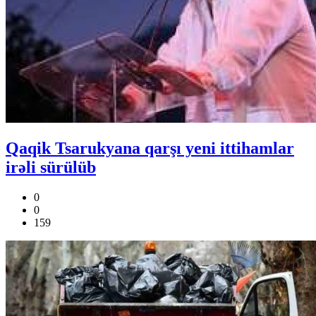
Qaqik Tsarukyana qarşı yeni ittihamlar
irəli sürülüb
0
0
159