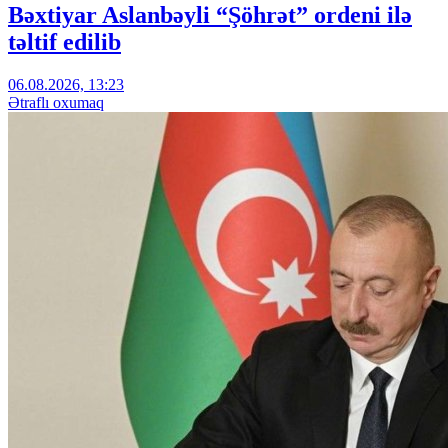
Bəxtiyar Aslanbəyli “Şöhrət” ordeni ilə
təltif edilib
06.08.2026, 13:23
Ətraflı oxumaq