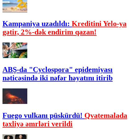
Kampaniya uzadıldı:
Kreditini Yelo-ya
gətir, 2%-dək endirim qazan!
ABŞ-da "Cyclospora" epidemiyası
nəticəsində iki nəfər həyatını itirib
Fuego vulkanı püskürdü!
Qvatemalada
təxliyə əmrləri verildi