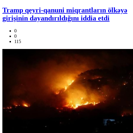
Tramp qeyri-qanuni miqrantların ölkəyə
girişinin dayandırıldığını iddia etdi
0
0
115