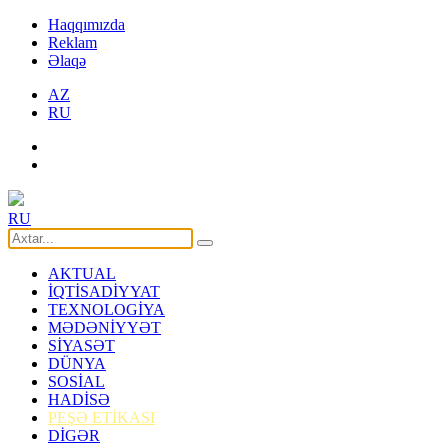
Haqqımızda
Reklam
Əlaqə
AZ
RU
RU
AKTUAL
İQTİSADİYYAT
TEXNOLOGİYA
MƏDƏNİYYƏT
SİYASƏT
DÜNYA
SOSİAL
HADİSƏ
PEŞƏ ETİKASI
DİGƏR