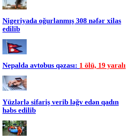
Nigeriyada oğurlanmış 308 nəfər xilas
edilib
Nepalda avtobus qəzası:
1 ölü, 19 yaralı
Yüzlərlə sifariş verib ləğv edən qadın
həbs edilib