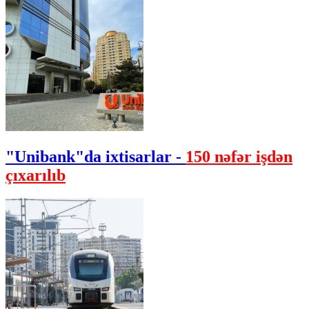
"Unibank"da ixtisarlar -
150 nəfər işdən
çıxarılıb