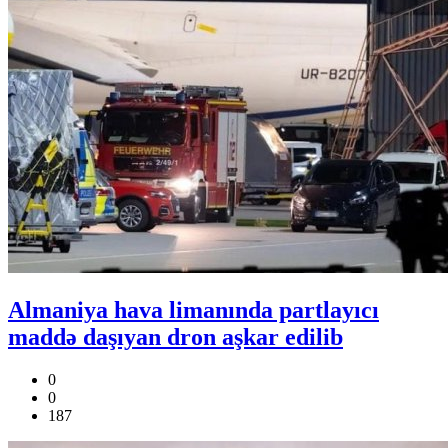
Almaniya hava limanında partlayıcı
maddə daşıyan dron aşkar edilib
0
0
187