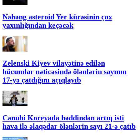
Nəhəng asteroid Yer kürəsinin çox
yaxınlığından keçəcək
Zelenski Kiyev vilayətinə edilən
hücumlar nəticəsində ölənlərin sayının
17-yə çatdığını açıqlayıb
Cənubi Koreyada həddindən artıq isti
hava ilə əlaqədar ölənlərin sayı 21-ə çatıb