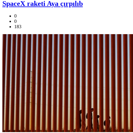
SpaceX raketi Aya çırpılıb
0
0
183