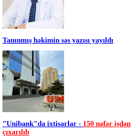
Tanınmış həkimin səs yazısı yayıldı
"Unibank"da ixtisarlar -
150 nəfər işdən
çıxarılıb