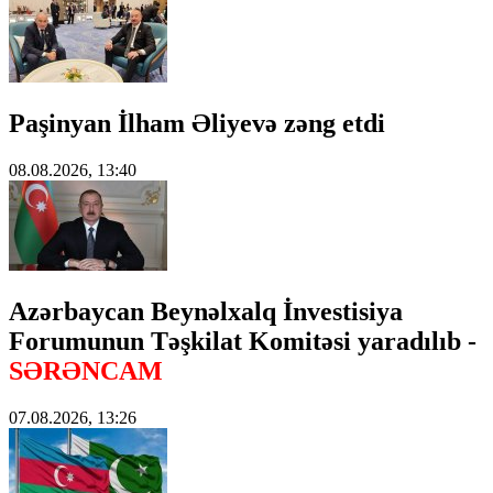
Paşinyan İlham Əliyevə zəng etdi
08.08.2026, 13:40
Azərbaycan Beynəlxalq İnvestisiya
Forumunun Təşkilat Komitəsi yaradılıb -
SƏRƏNCAM
07.08.2026, 13:26