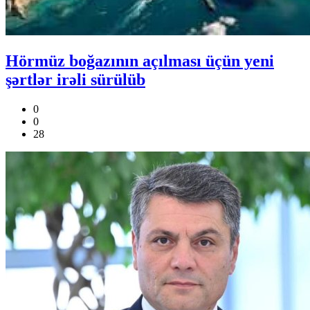
Hörmüz boğazının açılması üçün yeni
şərtlər irəli sürülüb
0
0
28