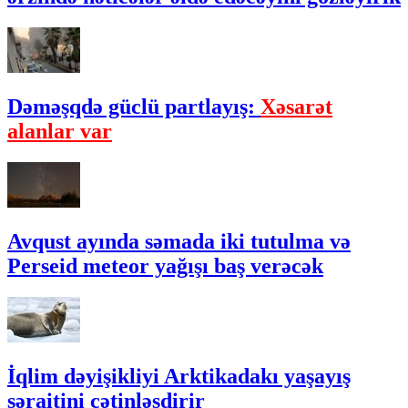
Dəməşqdə güclü partlayış:
Xəsarət
alanlar var
Avqust ayında səmada iki tutulma və
Perseid meteor yağışı baş verəcək
İqlim dəyişikliyi Arktikadakı yaşayış
şəraitini çətinləşdirir