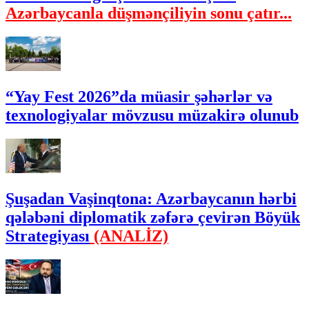
Azərbaycanla düşmənçiliyin sonu çatır...
“Yay Fest 2026”da müasir şəhərlər və
texnologiyalar mövzusu müzakirə olunub
Şuşadan Vaşinqtona: Azərbaycanın hərbi
qələbəni diplomatik zəfərə çevirən Böyük
Strategiyası
(ANALİZ)