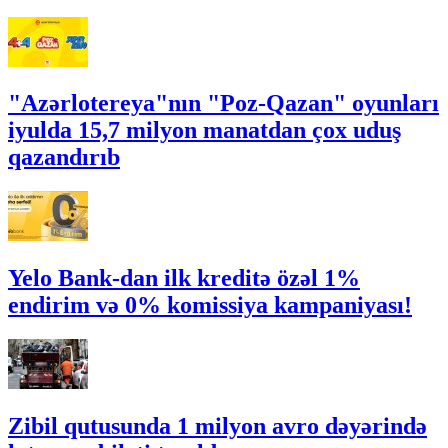
"Azərlotereya"nın "Poz-Qazan" oyunları
iyulda 15,7 milyon manatdan çox uduş
qazandırıb
Yelo Bank-dan ilk kreditə özəl 1%
endirim və 0% komissiya kampaniyası!
Zibil qutusunda 1 milyon avro dəyərində