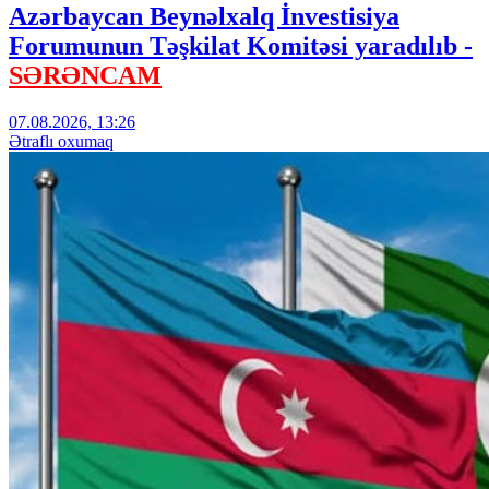
Azərbaycan Beynəlxalq İnvestisiya
Forumunun Təşkilat Komitəsi yaradılıb -
SƏRƏNCAM
07.08.2026, 13:26
Ətraflı oxumaq