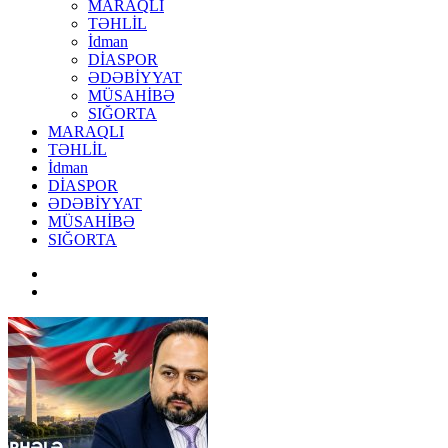
MARAQLI
TƏHLİL
İdman
DİASPOR
ƏDƏBİYYAT
MÜSAHİBƏ
SIĞORTA
MARAQLI
TƏHLİL
İdman
DİASPOR
ƏDƏBİYYAT
MÜSAHİBƏ
SIĞORTA