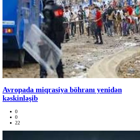
Avropada miqrasiya böhranı yenidən
kəskinləşib
0
0
22