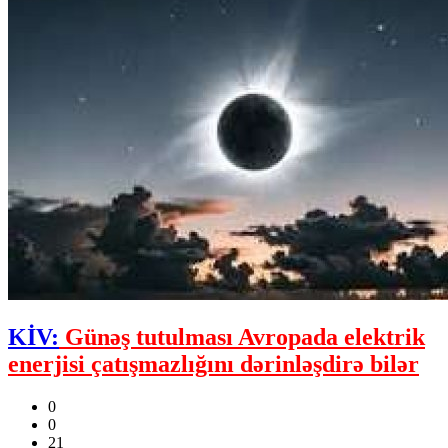
KİV:
Günəş tutulması Avropada elektrik
enerjisi çatışmazlığını dərinləşdirə bilər
0
0
21