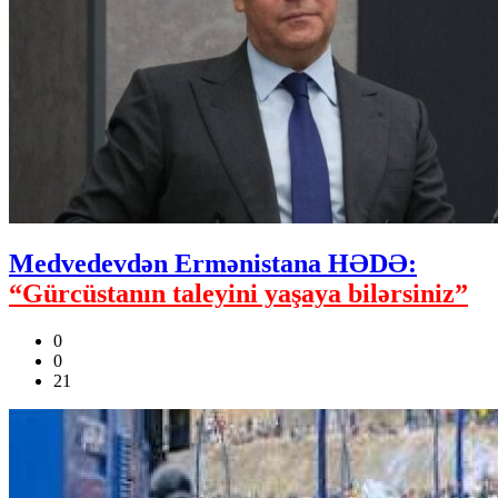
Medvedevdən Ermənistana HƏDƏ:
“Gürcüstanın taleyini yaşaya bilərsiniz”
0
0
21