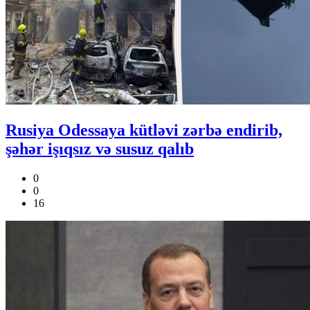
Rusiya Odessaya kütləvi zərbə endirib,
şəhər işıqsız və susuz qalıb
0
0
16