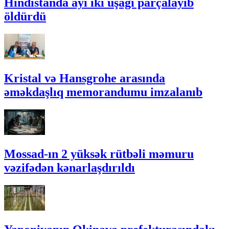
Hindistanda ayı iki uşağı parçalayıb
öldürdü
Kristal və Hansgrohe arasında
əməkdaşlıq memorandumu imzalanıb
Mossad-ın 2 yüksək rütbəli məmuru
vəzifədən kənarlaşdırıldı