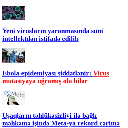
Yeni virusların yaranmasında süni
intellektdən istifadə edilib
Ebola epidemiyası şiddətlənir:
Virus
mutasiyaya uğramış ola bilər
Uşaqların təhlükəsizliyi ilə bağlı
məhkəmə işində Meta-ya rekord cərimə