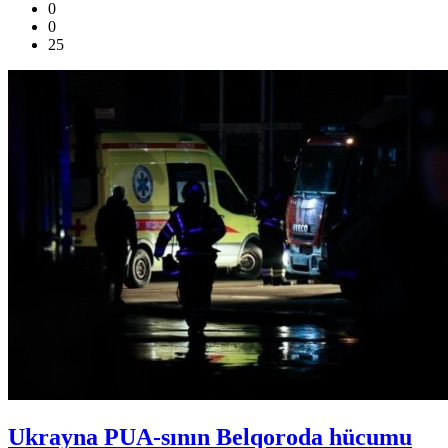
0
0
25
Ukrayna PUA-sının Belqoroda hücumu