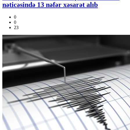
nəticəsində 13 nəfər xəsarət alıb
0
0
23