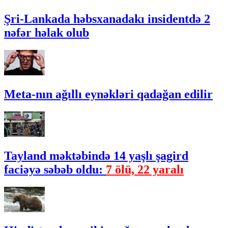
Şri-Lankada həbsxanadakı insidentdə 2
nəfər həlak olub
Meta-nın ağıllı eynəkləri qadağan edilir
Tayland məktəbində 14 yaşlı şagird
faciəyə səbəb oldu:
7 ölü, 22 yaralı