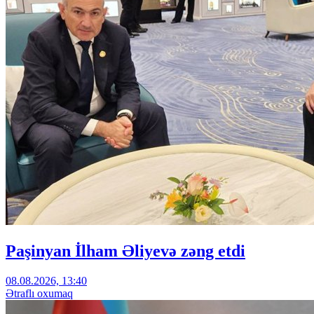
Paşinyan İlham Əliyevə zəng etdi
08.08.2026, 13:40
Ətraflı oxumaq