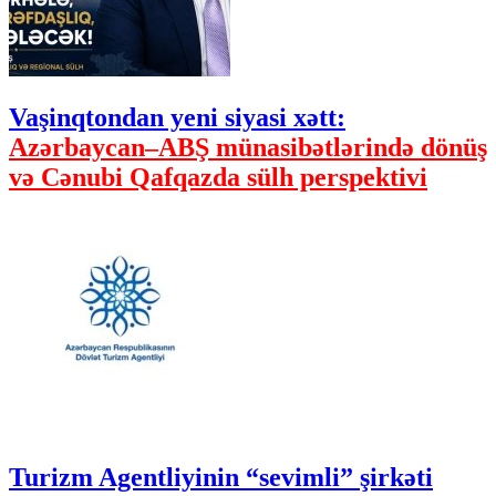
Vaşinqtondan yeni siyasi xətt:
Azərbaycan–ABŞ münasibətlərində dönüş
və Cənubi Qafqazda sülh perspektivi
Turizm Agentliyinin “sevimli” şirkəti