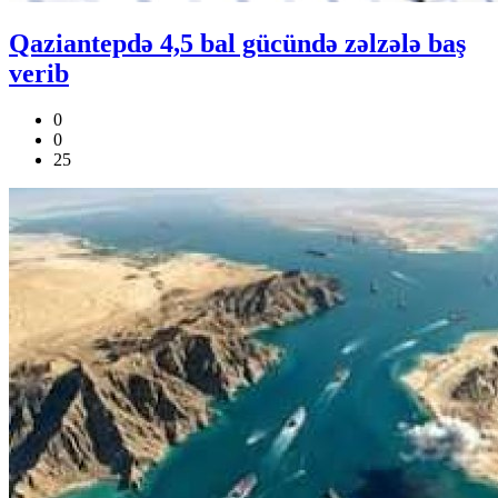
Qaziantepdə 4,5 bal gücündə zəlzələ baş
verib
0
0
25