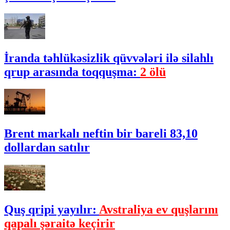
İranda təhlükəsizlik qüvvələri ilə silahlı
qrup arasında toqquşma:
2 ölü
Brent markalı neftin bir bareli 83,10
dollardan satılır
Quş qripi yayılır:
Avstraliya ev quşlarını
qapalı şəraitə keçirir