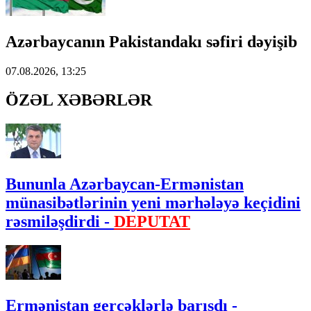
Azərbaycanın Pakistandakı səfiri dəyişib
07.08.2026, 13:25
ÖZƏL XƏBƏRLƏR
Bununla Azərbaycan-Ermənistan
münasibətlərinin yeni mərhələyə keçidini
rəsmiləşdirdi -
DEPUTAT
Ermənistan gerçəklərlə barışdı -