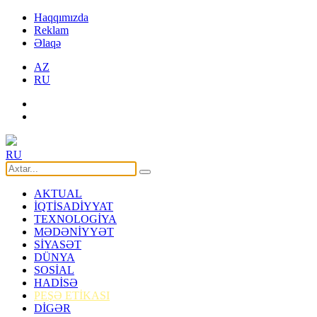
Haqqımızda
Reklam
Əlaqə
AZ
RU
RU
AKTUAL
İQTİSADİYYAT
TEXNOLOGİYA
MƏDƏNİYYƏT
SİYASƏT
DÜNYA
SOSİAL
HADİSƏ
PEŞƏ ETİKASI
DİGƏR