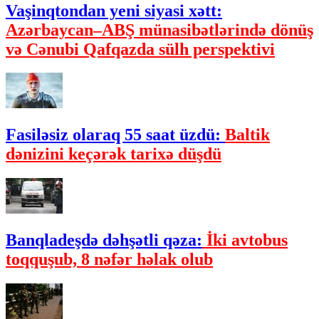
Vaşinqtondan yeni siyasi xətt:
Azərbaycan–ABŞ münasibətlərində dönüş
və Cənubi Qafqazda sülh perspektivi
Fasiləsiz olaraq 55 saat üzdü:
Baltik
dənizini keçərək tarixə düşdü
Banqladeşdə dəhşətli qəza:
İki avtobus
toqquşub, 8 nəfər həlak olub