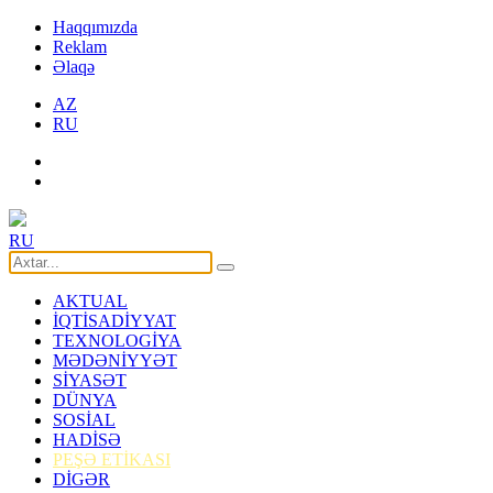
Haqqımızda
Reklam
Əlaqə
AZ
RU
RU
AKTUAL
İQTİSADİYYAT
TEXNOLOGİYA
MƏDƏNİYYƏT
SİYASƏT
DÜNYA
SOSİAL
HADİSƏ
PEŞƏ ETİKASI
DİGƏR