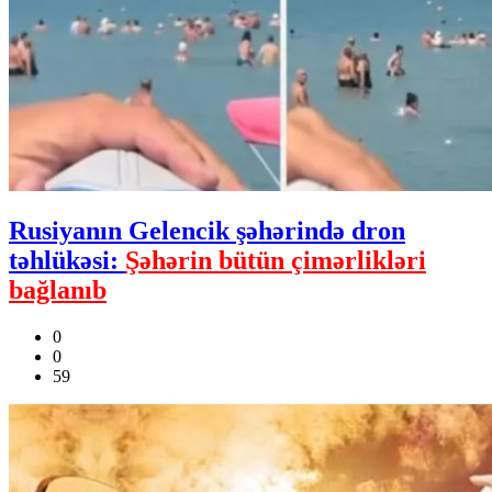
Rusiyanın Gelencik şəhərində dron
təhlükəsi:
Şəhərin bütün çimərlikləri
bağlanıb
0
0
59