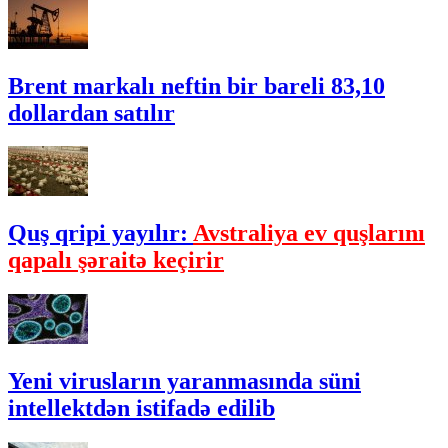
Brent markalı neftin bir bareli 83,10
dollardan satılır
Quş qripi yayılır:
Avstraliya ev quşlarını
qapalı şəraitə keçirir
Yeni virusların yaranmasında süni
intellektdən istifadə edilib