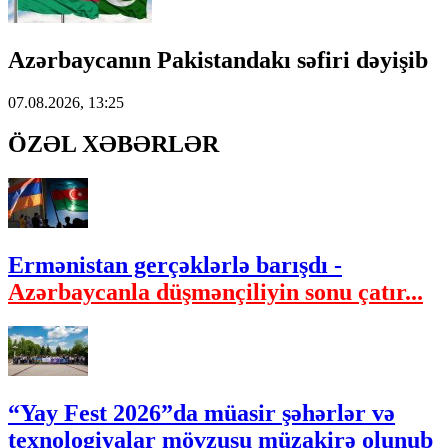
Azərbaycanın Pakistandakı səfiri dəyişib
07.08.2026, 13:25
ÖZƏL XƏBƏRLƏR
Ermənistan gerçəklərlə barışdı -
Azərbaycanla düşmənçiliyin sonu çatır...
“Yay Fest 2026”da müasir şəhərlər və
texnologiyalar mövzusu müzakirə olunub