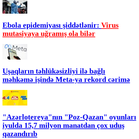
Ebola epidemiyası şiddətlənir:
Virus
mutasiyaya uğramış ola bilər
Uşaqların təhlükəsizliyi ilə bağlı
məhkəmə işində Meta-ya rekord cərimə
"Azərlotereya"nın "Poz-Qazan" oyunları
iyulda 15,7 milyon manatdan çox uduş
qazandırıb