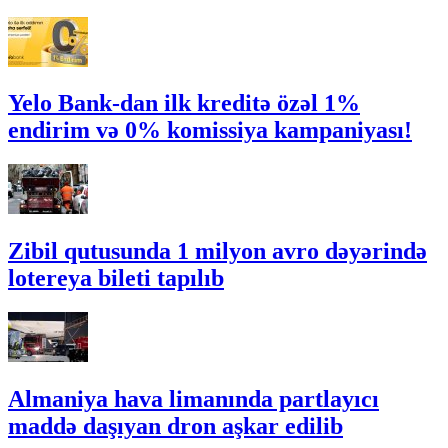
Yelo Bank-dan ilk kreditə özəl 1%
endirim və 0% komissiya kampaniyası!
Zibil qutusunda 1 milyon avro dəyərində
lotereya bileti tapılıb
Almaniya hava limanında partlayıcı
maddə daşıyan dron aşkar edilib