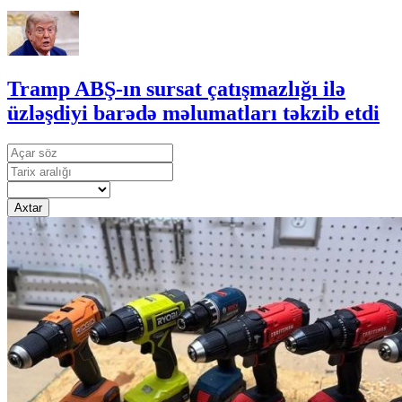
Tramp ABŞ-ın sursat çatışmazlığı ilə
üzləşdiyi barədə məlumatları təkzib etdi
Axtar