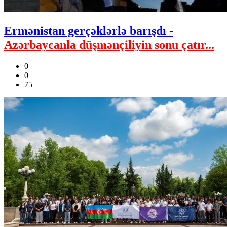
Ermənistan gerçəklərlə barışdı -
Azərbaycanla düşmənçiliyin sonu çatır...
0
0
75