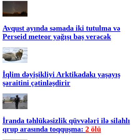
Avqust ayında səmada iki tutulma və
Perseid meteor yağışı baş verəcək
İqlim dəyişikliyi Arktikadakı yaşayış
şəraitini çətinləşdirir
İranda təhlükəsizlik qüvvələri ilə silahlı
qrup arasında toqquşma:
2 ölü