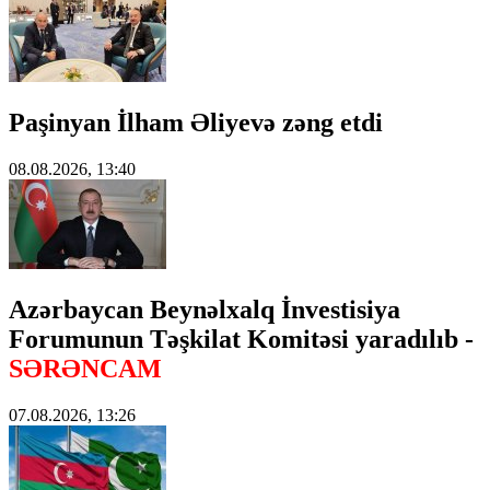
Paşinyan İlham Əliyevə zəng etdi
08.08.2026, 13:40
Azərbaycan Beynəlxalq İnvestisiya
Forumunun Təşkilat Komitəsi yaradılıb -
SƏRƏNCAM
07.08.2026, 13:26