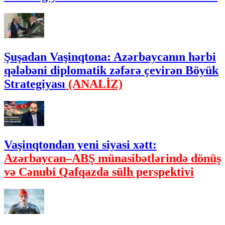
Şuşadan Vaşinqtona: Azərbaycanın hərbi
qələbəni diplomatik zəfərə çevirən Böyük
Strategiyası
(ANALİZ)
Vaşinqtondan yeni siyasi xətt:
Azərbaycan–ABŞ münasibətlərində dönüş
və Cənubi Qafqazda sülh perspektivi