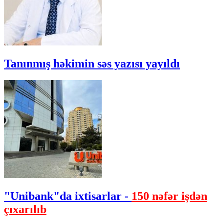
Tanınmış həkimin səs yazısı yayıldı
"Unibank"da ixtisarlar -
150 nəfər işdən
çıxarılıb