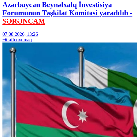
Azərbaycan Beynəlxalq İnvestisiya
Forumunun Təşkilat Komitəsi yaradılıb -
SƏRƏNCAM
07.08.2026, 13:26
Ətraflı oxumaq