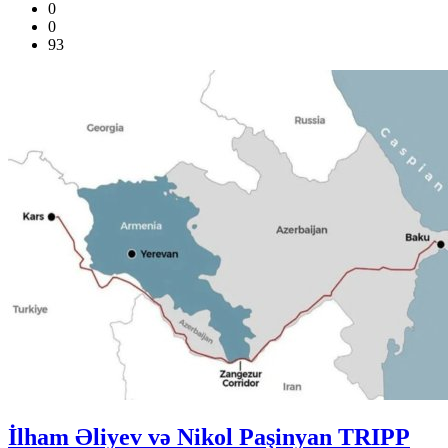
0
0
93
İlham Əliyev və Nikol Paşinyan TRIPP