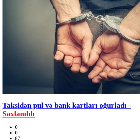
Taksidən pul və bank kartları oğurladı -
Saxlanıldı
0
0
87