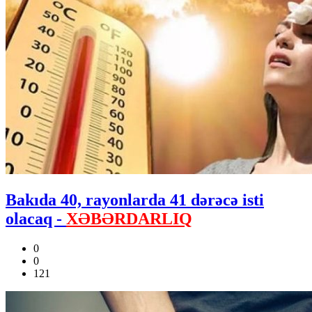
Bakıda 40, rayonlarda 41 dərəcə isti
olacaq -
XƏBƏRDARLIQ
0
0
121