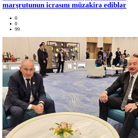
marşrutunun icrasını müzakirə ediblər
0
0
99