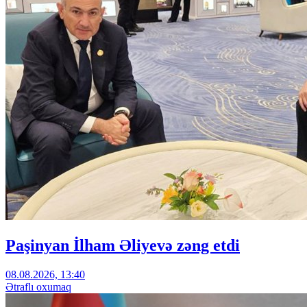
Paşinyan İlham Əliyevə zəng etdi
08.08.2026, 13:40
Ətraflı oxumaq