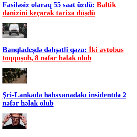
Fasiləsiz olaraq 55 saat üzdü:
Baltik
dənizini keçərək tarixə düşdü
Banqladeşdə dəhşətli qəza:
İki avtobus
toqquşub, 8 nəfər həlak olub
Şri-Lankada həbsxanadakı insidentdə 2
nəfər həlak olub