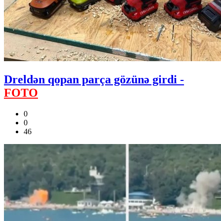
Dreldən qopan parça gözünə girdi -
FOTO
0
0
46