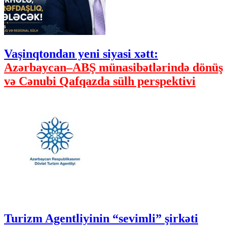
Vaşinqtondan yeni siyasi xətt:
Azərbaycan–ABŞ münasibətlərində dönüş
və Cənubi Qafqazda sülh perspektivi
Turizm Agentliyinin “sevimli” şirkəti