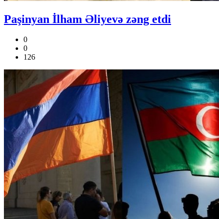
Paşinyan İlham Əliyevə zəng etdi
0
0
126