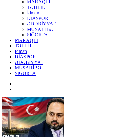
MARAQLI
TƏHLİL
İdman
DİASPOR
ƏDƏBİYYAT
MÜSAHİBƏ
SIĞORTA
MARAQLI
TƏHLİL
İdman
DİASPOR
ƏDƏBİYYAT
MÜSAHİBƏ
SIĞORTA