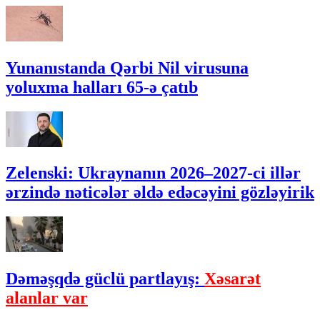
Yunanıstanda Qərbi Nil virusuna
yoluxma halları 65-ə çatıb
Zelenski: Ukraynanın 2026–2027-ci illər
ərzində nəticələr əldə edəcəyini gözləyirik
Dəməşqdə güclü partlayış:
Xəsarət
alanlar var