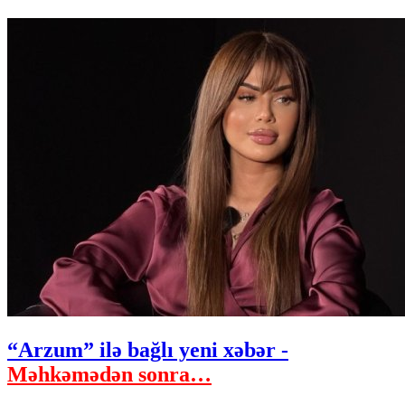
“Arzum” ilə bağlı yeni xəbər -
Məhkəmədən sonra…