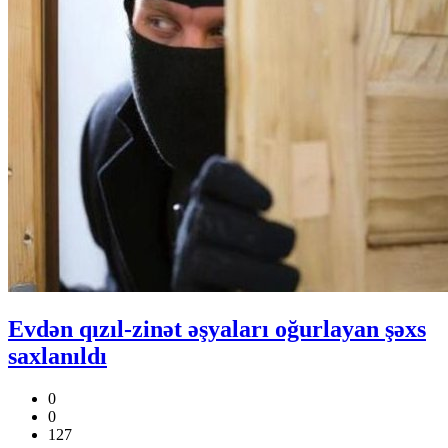
Evdən qızıl-zinət əşyaları oğurlayan şəxs
saxlanıldı
0
0
127