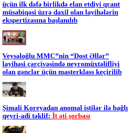
üçün ilk dəfə birlikdə elan etdiyi qrant
müsabiqəsi üzrə daxil olan layihələrin
ekspertizasına başlanılıb
Veysəloğlu MMC”nin “Dost Əllər”
layihəsi çərçivəsində neyromüxtəlifliyi
olan gənclər üçün masterklass keçirilib
Şimali Koreyadan anomal istilər ilə bağlı
qeyri-adi təklif:
İt əti şorbası