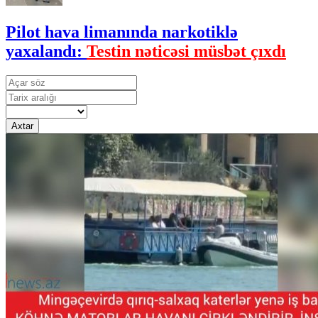
Pilot hava limanında narkotiklə
yaxalandı:
Testin nəticəsi müsbət çıxdı
Axtar