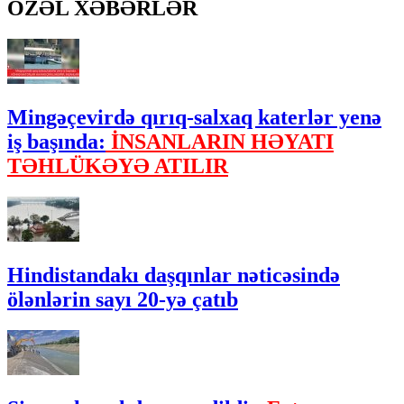
ÖZƏL XƏBƏRLƏR
Mingəçevirdə qırıq-salxaq katerlər yenə
iş başında:
İNSANLARIN HƏYATI
TƏHLÜKƏYƏ ATILIR
Hindistandakı daşqınlar nəticəsində
ölənlərin sayı 20-yə çatıb