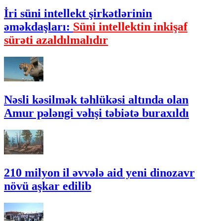
İri süni intellekt şirkətlərinin
əməkdaşları:
Süni intellektin inkişaf
sürəti azaldılmalıdır
Nəsli kəsilmək təhlükəsi altında olan
Amur pələngi vəhşi təbiətə buraxıldı
210 milyon il əvvələ aid yeni dinozavr
növü aşkar edilib