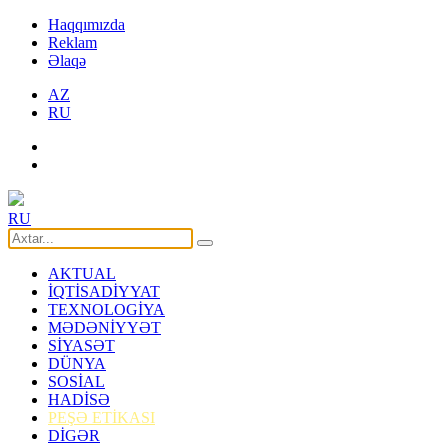
Haqqımızda
Reklam
Əlaqə
AZ
RU
RU
AKTUAL
İQTİSADİYYAT
TEXNOLOGİYA
MƏDƏNİYYƏT
SİYASƏT
DÜNYA
SOSİAL
HADİSƏ
PEŞƏ ETİKASI
DİGƏR