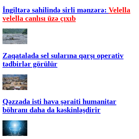
İngiltərə sahilində sirli mənzərə:
Velella
velella canlısı üzə çıxıb
Zaqatalada sel sularına qarşı operativ
tədbirlər görülür
Qəzzada isti hava şəraiti humanitar
böhranı daha da kəskinləşdirir