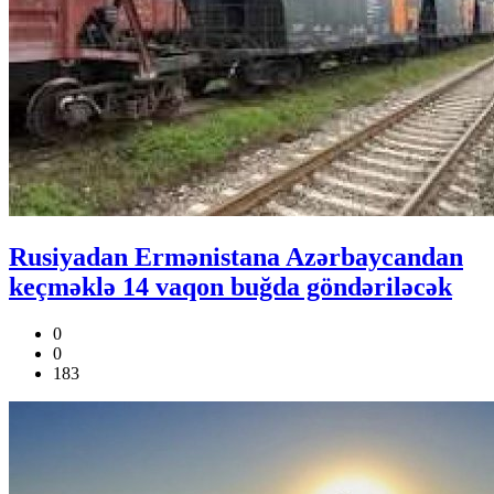
Rusiyadan Ermənistana Azərbaycandan
keçməklə 14 vaqon buğda göndəriləcək
0
0
183