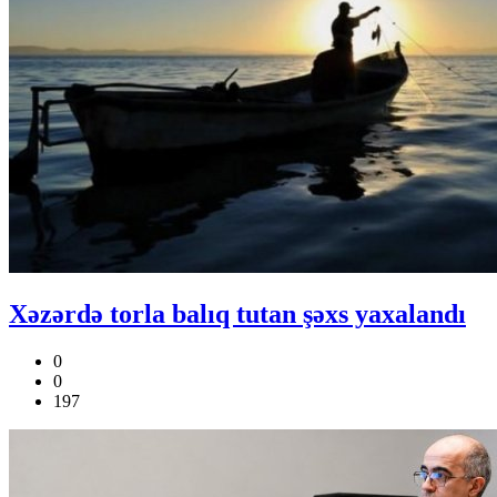
Xəzərdə torla balıq tutan şəxs yaxalandı
0
0
197