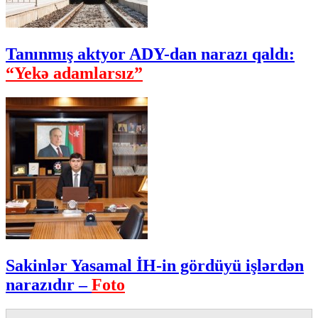
Tanınmış aktyor ADY-dan narazı qaldı:
“Yekə adamlarsız”
Sakinlər Yasamal İH-in gördüyü işlərdən
narazıdır –
Foto