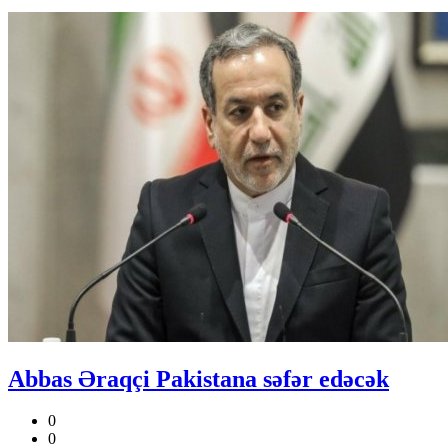
Abbas Əraqçi Pakistana səfər edəcək
0
0