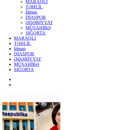
MARAQLI
TƏHLİL
İdman
DİASPOR
ƏDƏBİYYAT
MÜSAHİBƏ
SIĞORTA
MARAQLI
TƏHLİL
İdman
DİASPOR
ƏDƏBİYYAT
MÜSAHİBƏ
SIĞORTA