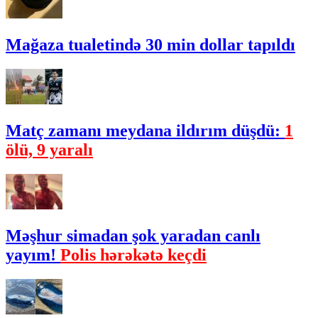
Mağaza tualetində 30 min dollar tapıldı
Matç zamanı meydana ildırım düşdü:
1
ölü, 9 yaralı
Məşhur simadan şok yaradan canlı
yayım!
Polis hərəkətə keçdi