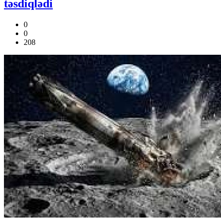
təsdiqlədi
0
0
208