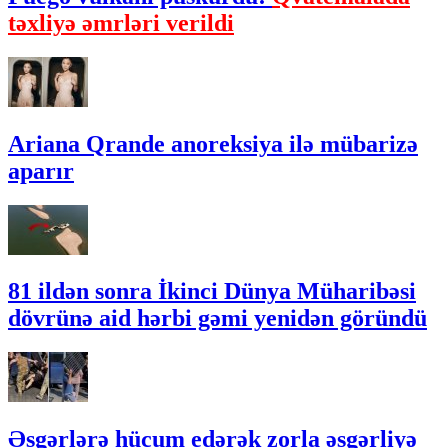
təxliyə əmrləri verildi
Ariana Qrande anoreksiya ilə mübarizə
aparır
81 ildən sonra İkinci Dünya Müharibəsi
dövrünə aid hərbi gəmi yenidən göründü
Əsgərlərə hücum edərək zorla əsgərliyə