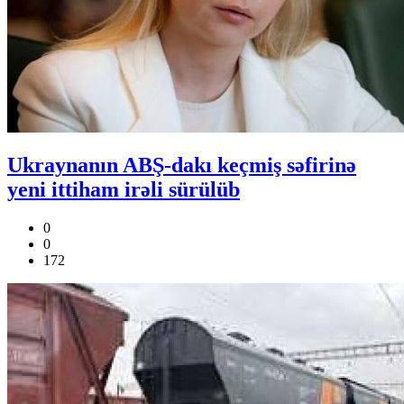
Ukraynanın ABŞ-dakı keçmiş səfirinə
yeni ittiham irəli sürülüb
0
0
172