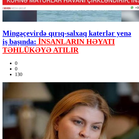
Mingəçevirdə qırıq-salxaq katerlər yenə
iş başında:
İNSANLARIN HƏYATI
TƏHLÜKƏYƏ ATILIR
0
0
130