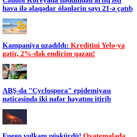
Cənubi Koreyada həddindən artıq isti
hava ilə əlaqədar ölənlərin sayı 21-ə çatıb
Kampaniya uzadıldı:
Kreditini Yelo-ya
gətir, 2%-dək endirim qazan!
ABŞ-da "Cyclospora" epidemiyası
nəticəsində iki nəfər həyatını itirib
Fuego vulkanı püskürdü!
Qvatemalada