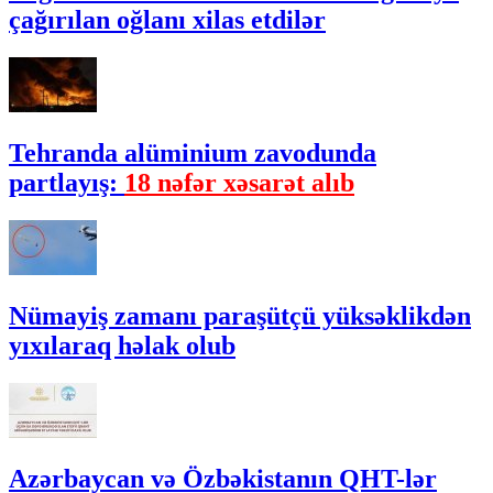
çağırılan oğlanı xilas etdilər
Tehranda alüminium zavodunda
partlayış:
18 nəfər xəsarət alıb
Nümayiş zamanı paraşütçü yüksəklikdən
yıxılaraq həlak olub
Azərbaycan və Özbəkistanın QHT-lər