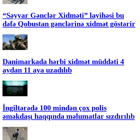
“Səyyar Gənclər Xidməti” layihəsi bu
dəfə Qobustan gənclərinə xidmət göstərir
Danimarkada hərbi xidmət müddəti 4
aydan 11 aya uzadılıb
İngiltərədə 100 mindən çox polis
əməkdaşı haqqında məlumatlar sızdırılıb