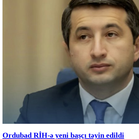
Ordubad RİH-ə yeni başçı təyin edildi