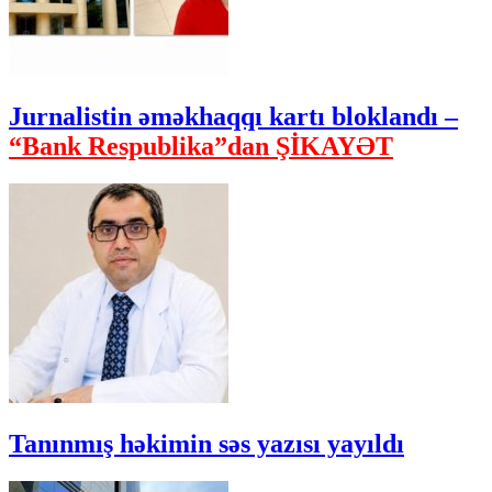
Jurnalistin əməkhaqqı kartı bloklandı –
“Bank Respublika”dan ŞİKAYƏT
Tanınmış həkimin səs yazısı yayıldı