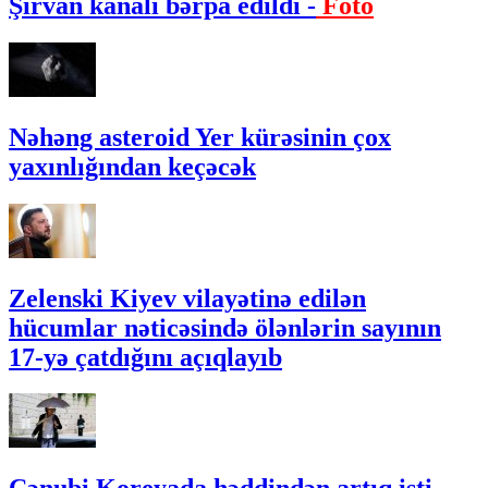
Şirvan kanalı bərpa edildi -
Foto
Nəhəng asteroid Yer kürəsinin çox
yaxınlığından keçəcək
Zelenski Kiyev vilayətinə edilən
hücumlar nəticəsində ölənlərin sayının
17-yə çatdığını açıqlayıb