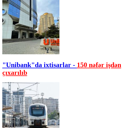
"Unibank"da ixtisarlar -
150 nəfər işdən
çıxarılıb