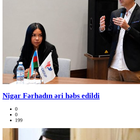
Nigar Fərhadın əri həbs edildi
0
0
199