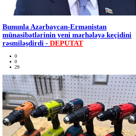
Bununla Azərbaycan-Ermənistan
münasibətlərinin yeni mərhələyə keçidini
rəsmiləşdirdi -
DEPUTAT
0
0
29