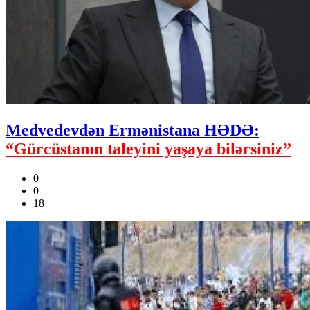
Medvedevdən Ermənistana HƏDƏ:
“Gürcüstanın taleyini yaşaya bilərsiniz”
0
0
18