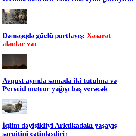
Dəməşqdə güclü partlayış:
Xəsarət
alanlar var
Avqust ayında səmada iki tutulma və
Perseid meteor yağışı baş verəcək
İqlim dəyişikliyi Arktikadakı yaşayış
şəraitini çətinləşdirir