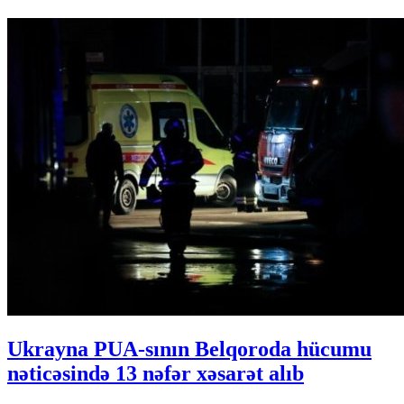
Ukrayna PUA-sının Belqoroda hücumu
nəticəsində 13 nəfər xəsarət alıb