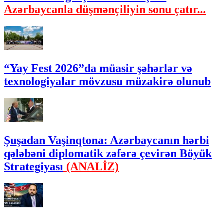
Azərbaycanla düşmənçiliyin sonu çatır...
“Yay Fest 2026”da müasir şəhərlər və
texnologiyalar mövzusu müzakirə olunub
Şuşadan Vaşinqtona: Azərbaycanın hərbi
qələbəni diplomatik zəfərə çevirən Böyük
Strategiyası
(ANALİZ)