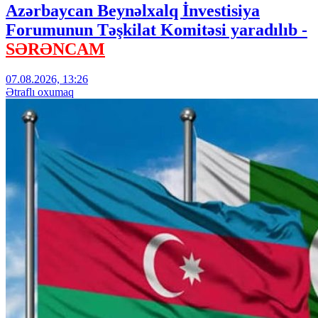
Azərbaycan Beynəlxalq İnvestisiya
Forumunun Təşkilat Komitəsi yaradılıb -
SƏRƏNCAM
07.08.2026, 13:26
Ətraflı oxumaq