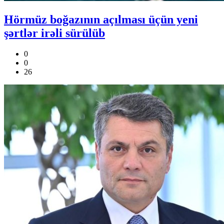
Hörmüz boğazının açılması üçün yeni
şərtlər irəli sürülüb
0
0
26