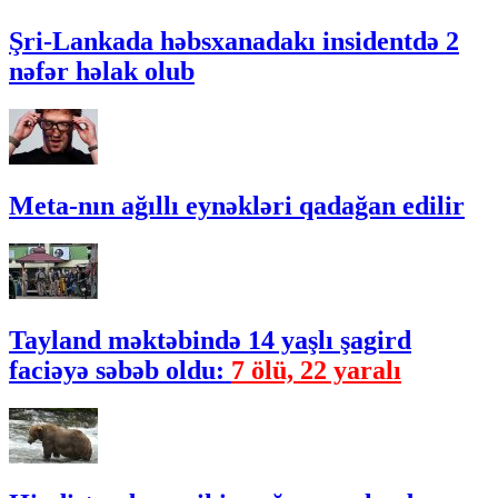
Şri-Lankada həbsxanadakı insidentdə 2
nəfər həlak olub
Meta-nın ağıllı eynəkləri qadağan edilir
Tayland məktəbində 14 yaşlı şagird
faciəyə səbəb oldu:
7 ölü, 22 yaralı