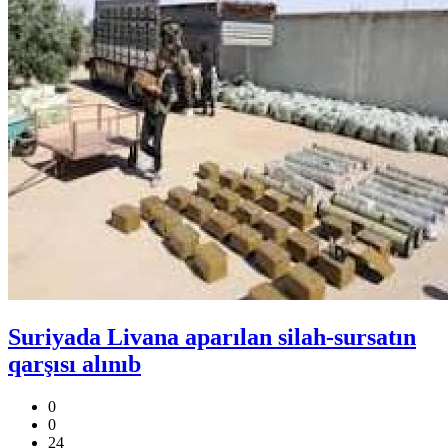
Suriyada Livana aparılan silah-sursatın
qarşısı alınıb
0
0
24