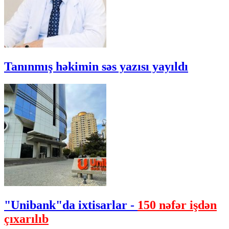
Tanınmış həkimin səs yazısı yayıldı
"Unibank"da ixtisarlar -
150 nəfər işdən
çıxarılıb