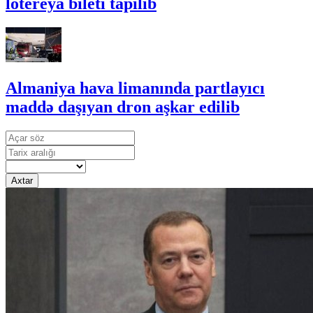
lotereya bileti tapılıb
Almaniya hava limanında partlayıcı
maddə daşıyan dron aşkar edilib
Axtar