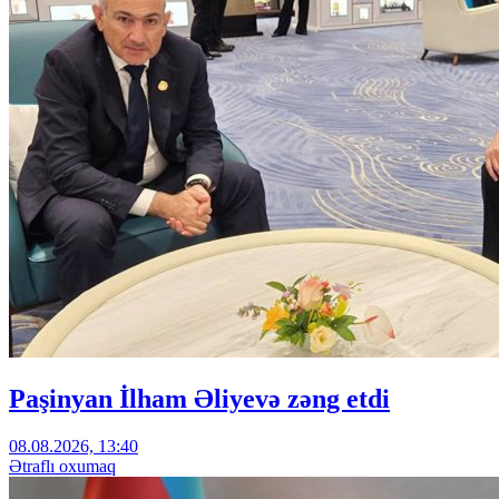
Paşinyan İlham Əliyevə zəng etdi
08.08.2026, 13:40
Ətraflı oxumaq