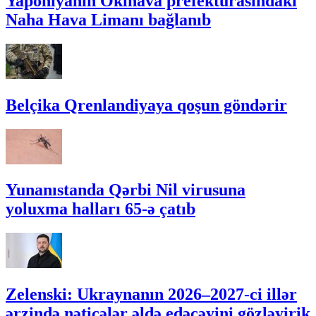
Yaponiyanın Okinava prefekturasındakı
Naha Hava Limanı bağlanıb
Belçika Qrenlandiyaya qoşun göndərir
Yunanıstanda Qərbi Nil virusuna
yoluxma halları 65-ə çatıb
Zelenski: Ukraynanın 2026–2027-ci illər
ərzində nəticələr əldə edəcəyini gözləyirik