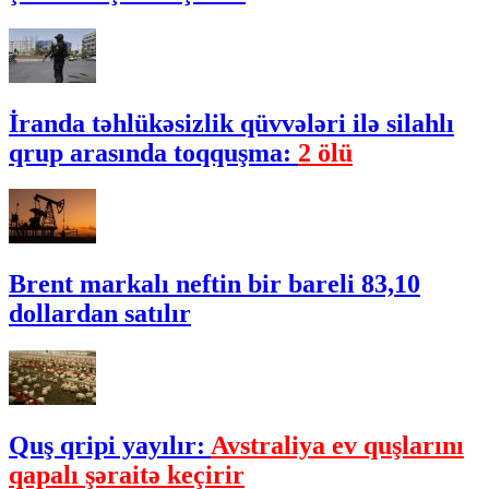
İranda təhlükəsizlik qüvvələri ilə silahlı
qrup arasında toqquşma:
2 ölü
Brent markalı neftin bir bareli 83,10
dollardan satılır
Quş qripi yayılır:
Avstraliya ev quşlarını
qapalı şəraitə keçirir