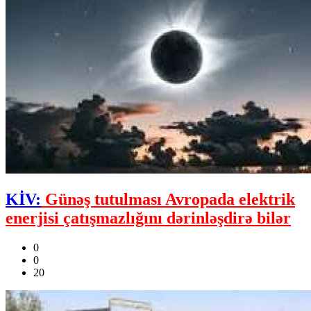
KİV:
Günəş tutulması Avropada elektrik
enerjisi çatışmazlığını dərinləşdirə bilər
0
0
20