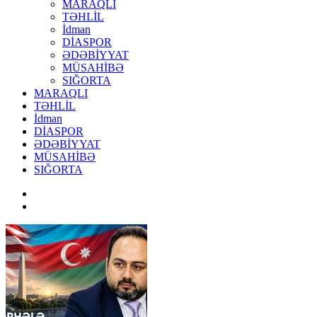
MARAQLI
TƏHLİL
İdman
DİASPOR
ƏDƏBİYYAT
MÜSAHİBƏ
SIĞORTA
MARAQLI
TƏHLİL
İdman
DİASPOR
ƏDƏBİYYAT
MÜSAHİBƏ
SIĞORTA