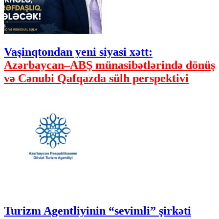
Vaşinqtondan yeni siyasi xətt:
Azərbaycan–ABŞ münasibətlərində dönüş
və Cənubi Qafqazda sülh perspektivi
Turizm Agentliyinin “sevimli” şirkəti