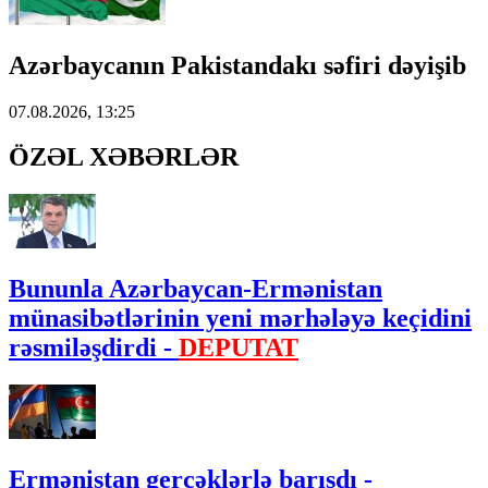
Azərbaycanın Pakistandakı səfiri dəyişib
07.08.2026, 13:25
ÖZƏL XƏBƏRLƏR
Bununla Azərbaycan-Ermənistan
münasibətlərinin yeni mərhələyə keçidini
rəsmiləşdirdi -
DEPUTAT
Ermənistan gerçəklərlə barışdı -