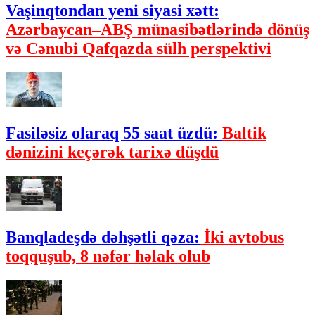
Vaşinqtondan yeni siyasi xətt:
Azərbaycan–ABŞ münasibətlərində dönüş
və Cənubi Qafqazda sülh perspektivi
Fasiləsiz olaraq 55 saat üzdü:
Baltik
dənizini keçərək tarixə düşdü
Banqladeşdə dəhşətli qəza:
İki avtobus
toqquşub, 8 nəfər həlak olub