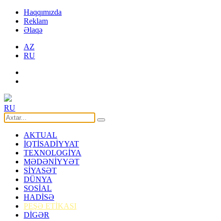
Haqqımızda
Reklam
Əlaqə
AZ
RU
RU
AKTUAL
İQTİSADİYYAT
TEXNOLOGİYA
MƏDƏNİYYƏT
SİYASƏT
DÜNYA
SOSİAL
HADİSƏ
PEŞƏ ETİKASI
DİGƏR