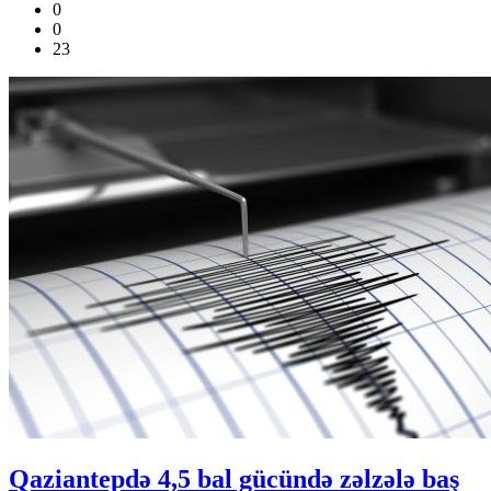
0
0
23
Qaziantepdə 4,5 bal gücündə zəlzələ baş