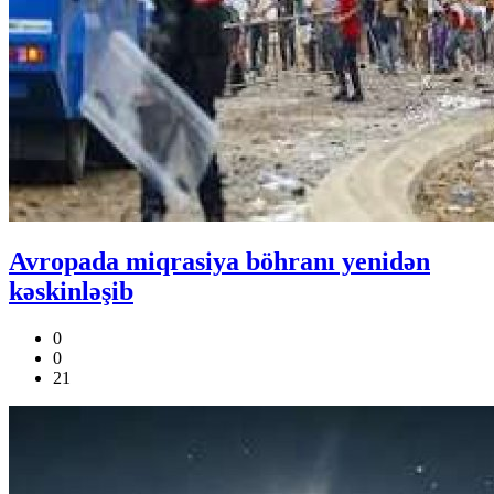
Avropada miqrasiya böhranı yenidən
kəskinləşib
0
0
21