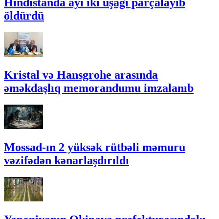
Hindistanda ayı iki uşağı parçalayıb
öldürdü
Kristal və Hansgrohe arasında
əməkdaşlıq memorandumu imzalanıb
Mossad-ın 2 yüksək rütbəli məmuru
vəzifədən kənarlaşdırıldı