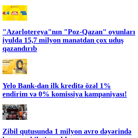
"Azərlotereya"nın "Poz-Qazan" oyunları
iyulda 15,7 milyon manatdan çox uduş
qazandırıb
Yelo Bank-dan ilk kreditə özəl 1%
endirim və 0% komissiya kampaniyası!
Zibil qutusunda 1 milyon avro dəyərində