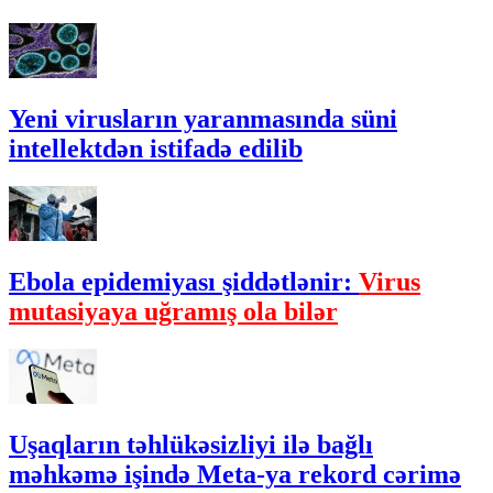
Yeni virusların yaranmasında süni
intellektdən istifadə edilib
Ebola epidemiyası şiddətlənir:
Virus
mutasiyaya uğramış ola bilər
Uşaqların təhlükəsizliyi ilə bağlı
məhkəmə işində Meta-ya rekord cərimə