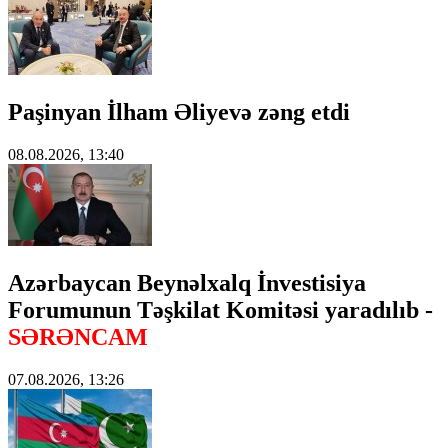
Paşinyan İlham Əliyevə zəng etdi
08.08.2026, 13:40
Azərbaycan Beynəlxalq İnvestisiya
Forumunun Təşkilat Komitəsi yaradılıb -
SƏRƏNCAM
07.08.2026, 13:26