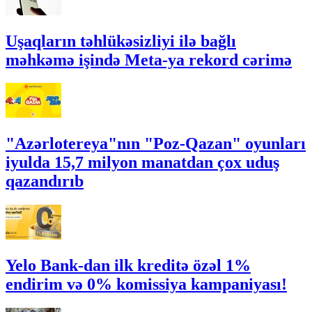
Uşaqların təhlükəsizliyi ilə bağlı
məhkəmə işində Meta-ya rekord cərimə
"Azərlotereya"nın "Poz-Qazan" oyunları
iyulda 15,7 milyon manatdan çox uduş
qazandırıb
Yelo Bank-dan ilk kreditə özəl 1%
endirim və 0% komissiya kampaniyası!