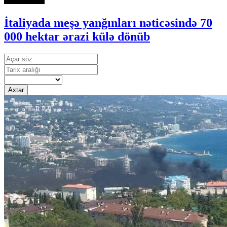
İtaliyada meşə yanğınları nəticəsində 70
000 hektar ərazi külə dönüb
Axtar