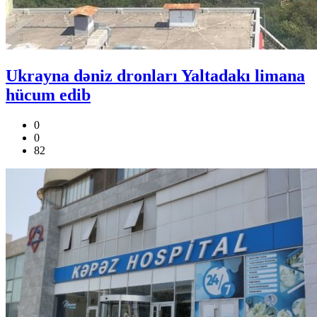
Ukrayna dəniz dronları Yaltadakı limana
hücum edib
0
0
82