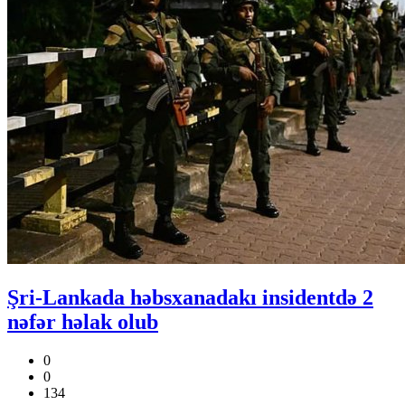
Şri-Lankada həbsxanadakı insidentdə 2
nəfər həlak olub
0
0
134