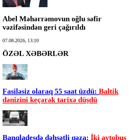
Abel Məhərrəmovun oğlu səfir
vəzifəsindən geri çağırıldı
07.08.2026, 13:10
ÖZƏL XƏBƏRLƏR
Fasiləsiz olaraq 55 saat üzdü:
Baltik
dənizini keçərək tarixə düşdü
Banqladeşdə dəhşətli qəza:
İki avtobus