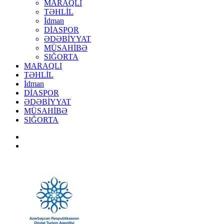
MARAQLI
TƏHLİL
İdman
DİASPOR
ƏDƏBİYYAT
MÜSAHİBƏ
SIĞORTA
MARAQLI
TƏHLİL
İdman
DİASPOR
ƏDƏBİYYAT
MÜSAHİBƏ
SIĞORTA