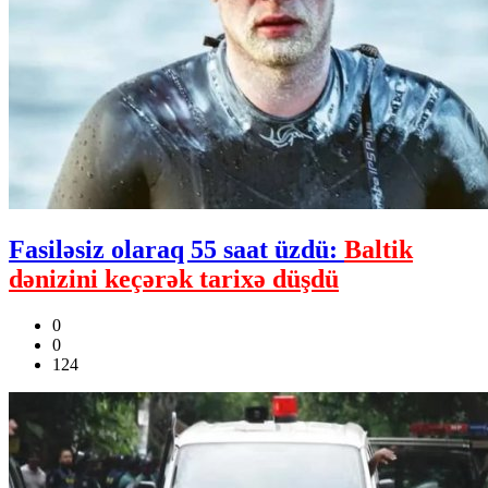
Fasiləsiz olaraq 55 saat üzdü:
Baltik
dənizini keçərək tarixə düşdü
0
0
124