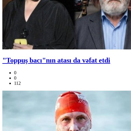
"Toppuş bacı"nın atası da vəfat etdi
0
0
112