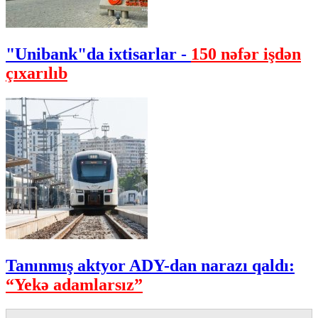
"Unibank"da ixtisarlar -
150 nəfər işdən
çıxarılıb
Tanınmış aktyor ADY-dan narazı qaldı:
“Yekə adamlarsız”