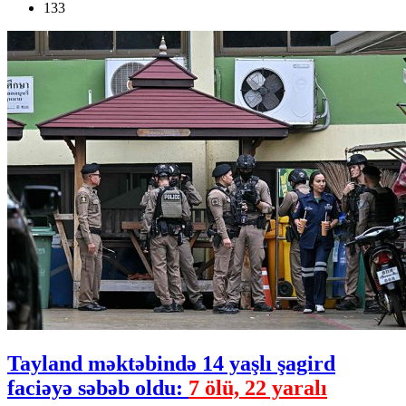
133
Tayland məktəbində 14 yaşlı şagird
faciəyə səbəb oldu:
7 ölü, 22 yaralı