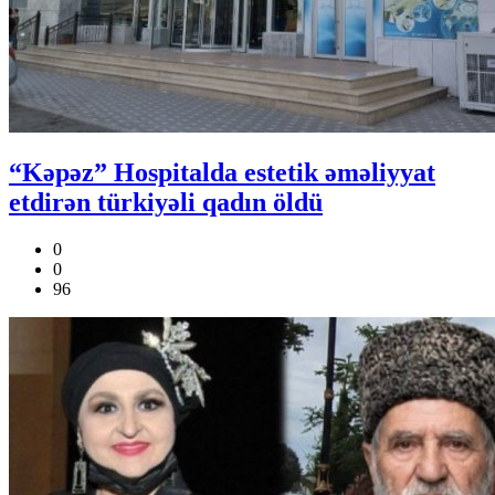
“Kəpəz” Hospitalda estetik əməliyyat
etdirən türkiyəli qadın öldü
0
0
96