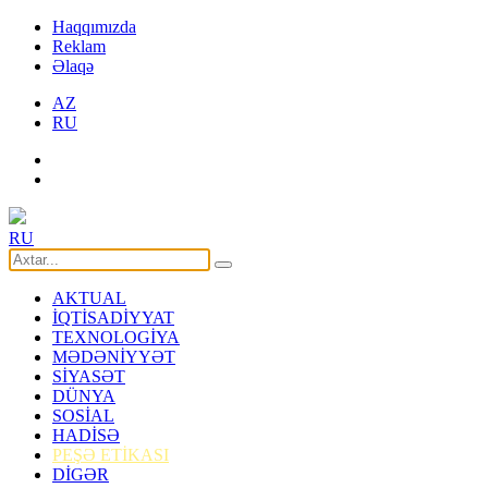
Haqqımızda
Reklam
Əlaqə
AZ
RU
RU
AKTUAL
İQTİSADİYYAT
TEXNOLOGİYA
MƏDƏNİYYƏT
SİYASƏT
DÜNYA
SOSİAL
HADİSƏ
PEŞƏ ETİKASI
DİGƏR