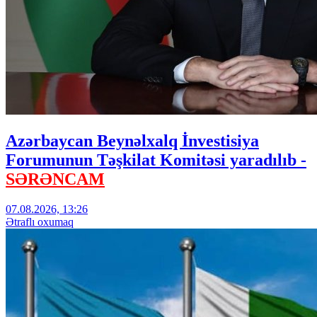
Azərbaycan Beynəlxalq İnvestisiya
Forumunun Təşkilat Komitəsi yaradılıb -
SƏRƏNCAM
07.08.2026, 13:26
Ətraflı oxumaq