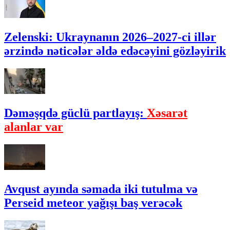
Zelenski: Ukraynanın 2026–2027-ci illər
ərzində nəticələr əldə edəcəyini gözləyirik
Dəməşqdə güclü partlayış:
Xəsarət
alanlar var
Avqust ayında səmada iki tutulma və
Perseid meteor yağışı baş verəcək