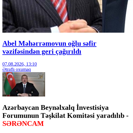
Abel Məhərrəmovun oğlu səfir
vəzifəsindən geri çağırıldı
07.08.2026, 13:10
Ətraflı oxumaq
Azərbaycan Beynəlxalq İnvestisiya
Forumunun Təşkilat Komitəsi yaradılıb -
SƏRƏNCAM