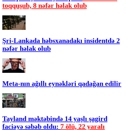
toqquşub, 8 nəfər həlak olub
Şri-Lankada həbsxanadakı insidentdə 2
nəfər həlak olub
Meta-nın ağıllı eynəkləri qadağan edilir
Tayland məktəbində 14 yaşlı şagird
faciəyə səbəb oldu:
7 ölü, 22 yaralı