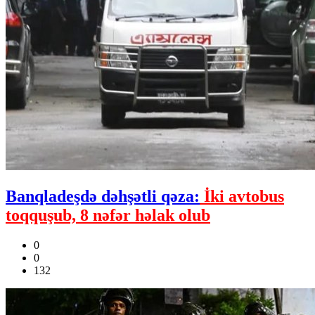
Banqladeşdə dəhşətli qəza:
İki avtobus
toqquşub, 8 nəfər həlak olub
0
0
132