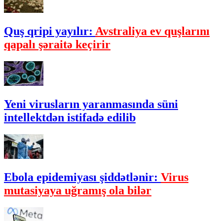
Quş qripi yayılır:
Avstraliya ev quşlarını
qapalı şəraitə keçirir
Yeni virusların yaranmasında süni
intellektdən istifadə edilib
Ebola epidemiyası şiddətlənir:
Virus
mutasiyaya uğramış ola bilər