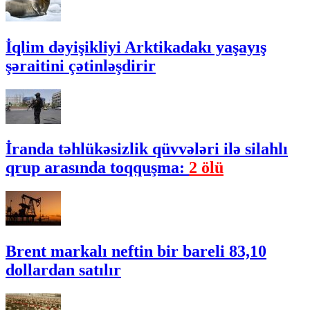
İqlim dəyişikliyi Arktikadakı yaşayış
şəraitini çətinləşdirir
İranda təhlükəsizlik qüvvələri ilə silahlı
qrup arasında toqquşma:
2 ölü
Brent markalı neftin bir bareli 83,10
dollardan satılır