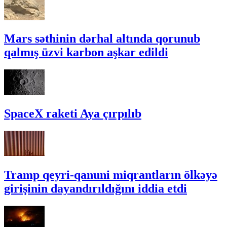
Mars səthinin dərhal altında qorunub
qalmış üzvi karbon aşkar edildi
SpaceX raketi Aya çırpılıb
Tramp qeyri-qanuni miqrantların ölkəyə
girişinin dayandırıldığını iddia etdi