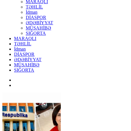
MARAQLI
TƏHLİL
İdman
DİASPOR
ƏDƏBİYYAT
MÜSAHİBƏ
SIĞORTA
MARAQLI
TƏHLİL
İdman
DİASPOR
ƏDƏBİYYAT
MÜSAHİBƏ
SIĞORTA