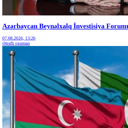
Azərbaycan Beynəlxalq İnvestisiya Forumu
07.08.2026, 13:26
Ətraflı oxumaq