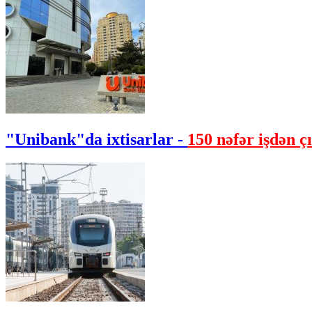
"Unibank"da ixtisarlar -
150 nəfər işdən çı