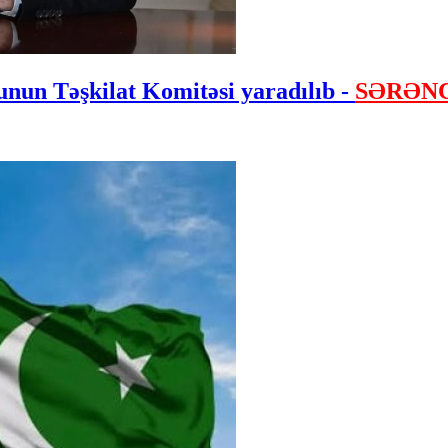
nun Təşkilat Komitəsi yaradılıb -
SƏRƏN