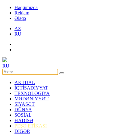
Haqqımızda
Reklam
Əlaqə
AZ
RU
RU
AKTUAL
İQTİSADİYYAT
TEXNOLOGİYA
MƏDƏNİYYƏT
SİYASƏT
DÜNYA
SOSİAL
HADİSƏ
PEŞƏ ETİKASI
DİGƏR