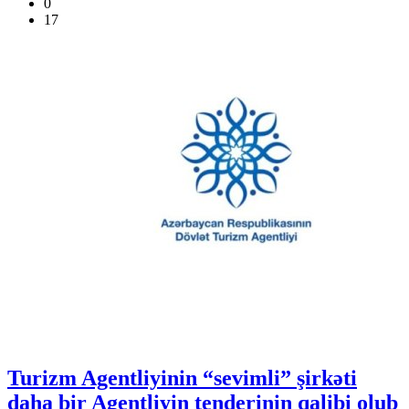
0
17
Turizm Agentliyinin “sevimli” şirkəti
daha bir Agentliyin tenderinin qalibi olub