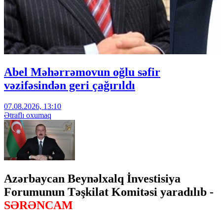
Abel Məhərrəmovun oğlu səfir
vəzifəsindən geri çağırıldı
07.08.2026, 13:10
Ətraflı oxumaq
Azərbaycan Beynəlxalq İnvestisiya
Forumunun Təşkilat Komitəsi yaradılıb -
SƏRƏNCAM