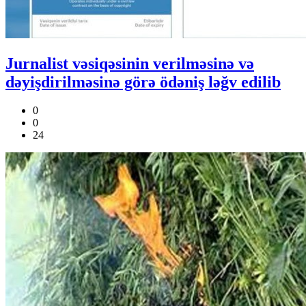
Jurnalist vəsiqəsinin verilməsinə və
dəyişdirilməsinə görə ödəniş ləğv edilib
0
0
24