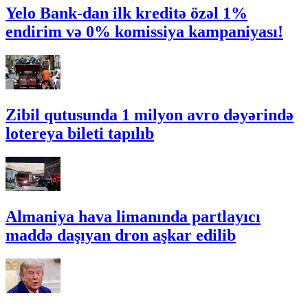
Yelo Bank-dan ilk kreditə özəl 1%
endirim və 0% komissiya kampaniyası!
Zibil qutusunda 1 milyon avro dəyərində
lotereya bileti tapılıb
Almaniya hava limanında partlayıcı
maddə daşıyan dron aşkar edilib