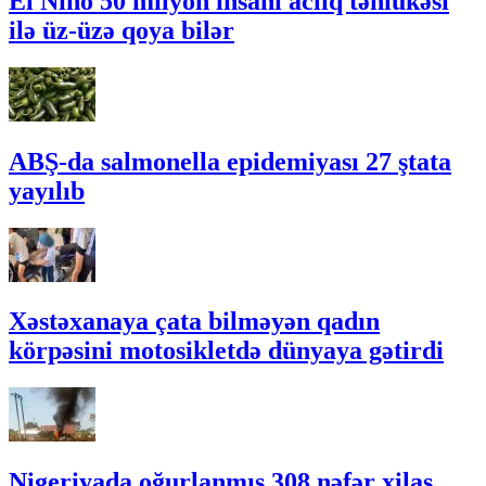
El Nino 50 milyon insanı aclıq təhlükəsi
ilə üz-üzə qoya bilər
ABŞ-da salmonella epidemiyası 27 ştata
yayılıb
Xəstəxanaya çata bilməyən qadın
körpəsini motosikletdə dünyaya gətirdi
Nigeriyada oğurlanmış 308 nəfər xilas