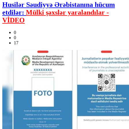
Husilər Səudiyyə Ərəbistanına hücum
etdilər:
Mülki şəxslər yaralandılar -
VİDEO
0
0
17