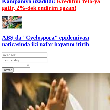
Kampaniya uzadıldı:
Kreditini Yelo-ya
gətir, 2%-dək endirim qazan!
ABŞ-da "Cyclospora" epidemiyası
nəticəsində iki nəfər həyatını itirib
Axtar