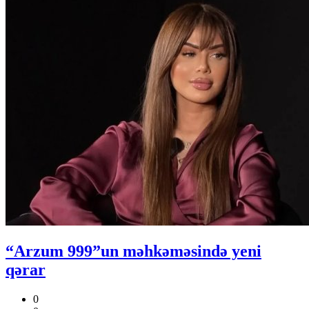
“Arzum 999”un məhkəməsində yeni
qərar
0