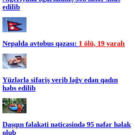
edilib
Nepalda avtobus qəzası:
1 ölü, 19 yaralı
Yüzlərlə sifariş verib ləğv edən qadın
həbs edilib
Daşqın fəlakəti nəticəsində 95 nəfər həlak
olub