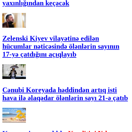
yaxınlığından keçəcək
Zelenski Kiyev vilayətinə edilən
hücumlar nəticəsində ölənlərin sayının
17-yə çatdığını açıqlayıb
Cənubi Koreyada həddindən artıq isti
hava ilə əlaqədar ölənlərin sayı 21-ə çatıb