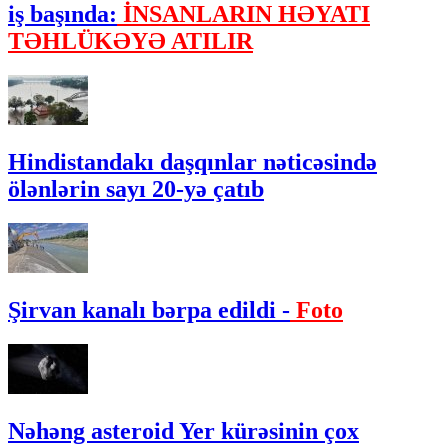
iş başında:
İNSANLARIN HƏYATI
TƏHLÜKƏYƏ ATILIR
Hindistandakı daşqınlar nəticəsində
ölənlərin sayı 20-yə çatıb
Şirvan kanalı bərpa edildi -
Foto
Nəhəng asteroid Yer kürəsinin çox