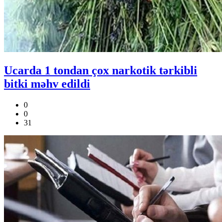
Ucarda 1 tondan çox narkotik tərkibli
bitki məhv edildi
0
0
31