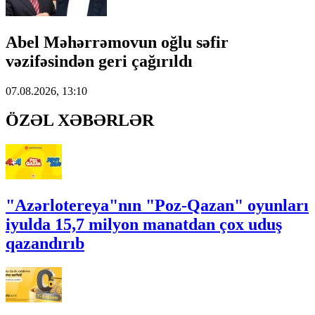
Abel Məhərrəmovun oğlu səfir
vəzifəsindən geri çağırıldı
07.08.2026, 13:10
ÖZƏL XƏBƏRLƏR
"Azərlotereya"nın "Poz-Qazan" oyunları
iyulda 15,7 milyon manatdan çox uduş
qazandırıb