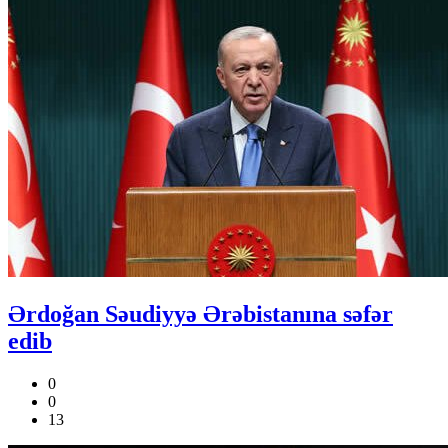
Ərdoğan Səudiyyə Ərəbistanına səfər
edib
0
0
13