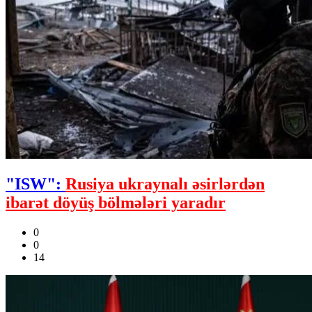
"ISW":
Rusiya ukraynalı əsirlərdən
ibarət döyüş bölmələri yaradır
0
0
14