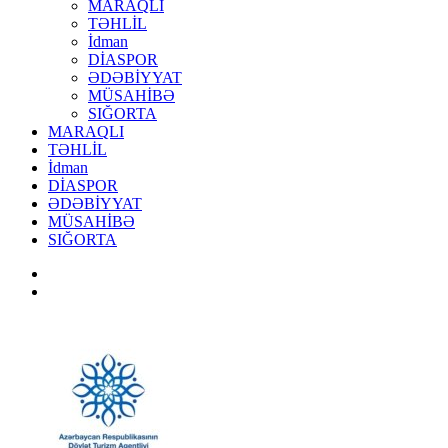
MARAQLI
TƏHLİL
İdman
DİASPOR
ƏDƏBİYYAT
MÜSAHİBƏ
SIĞORTA
MARAQLI
TƏHLİL
İdman
DİASPOR
ƏDƏBİYYAT
MÜSAHİBƏ
SIĞORTA