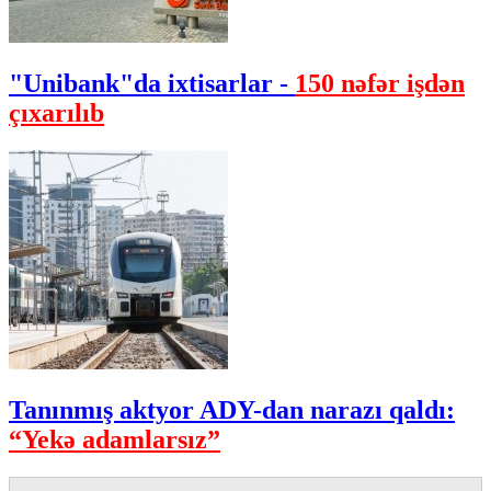
"Unibank"da ixtisarlar -
150 nəfər işdən
çıxarılıb
Tanınmış aktyor ADY-dan narazı qaldı:
“Yekə adamlarsız”