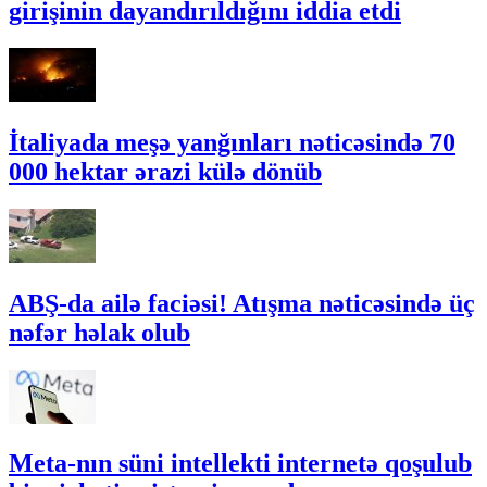
girişinin dayandırıldığını iddia etdi
İtaliyada meşə yanğınları nəticəsində 70
000 hektar ərazi külə dönüb
ABŞ-da ailə faciəsi! Atışma nəticəsində üç
nəfər həlak olub
Meta-nın süni intellekti internetə qoşulub