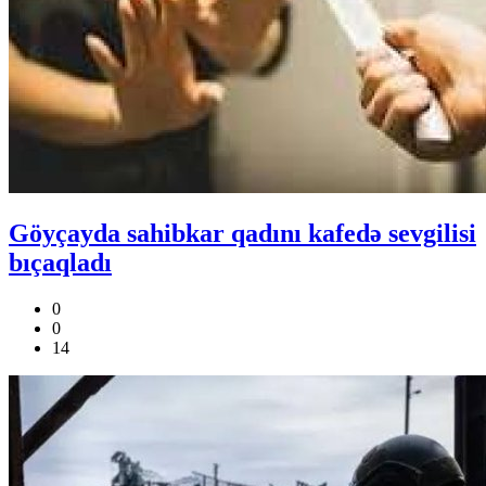
Göyçayda sahibkar qadını kafedə sevgilisi
bıçaqladı
0
0
14