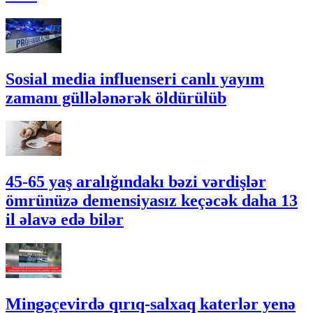
Sosial media influenseri canlı yayım
zamanı güllələnərək öldürülüb
45-65 yaş aralığındakı bəzi vərdişlər
ömrünüzə demensiyasız keçəcək daha 13
il əlavə edə bilər
Mingəçevirdə qırıq-salxaq katerlər yenə