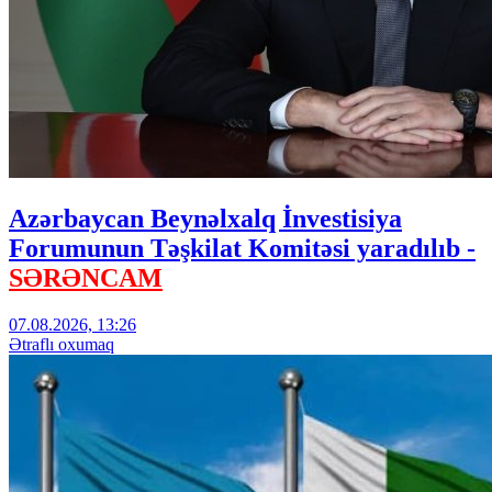
Azərbaycan Beynəlxalq İnvestisiya
Forumunun Təşkilat Komitəsi yaradılıb -
SƏRƏNCAM
07.08.2026, 13:26
Ətraflı oxumaq