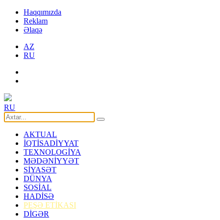
Haqqımızda
Reklam
Əlaqə
AZ
RU
RU
AKTUAL
İQTİSADİYYAT
TEXNOLOGİYA
MƏDƏNİYYƏT
SİYASƏT
DÜNYA
SOSİAL
HADİSƏ
PEŞƏ ETİKASI
DİGƏR