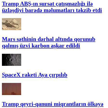
Tramp ABŞ-ın sursat çatışmazlığı ilə
üzləşdiyi barədə məlumatları təkzib etdi
Mars səthinin dərhal altında qorunub
qalmış üzvi karbon aşkar edildi
SpaceX raketi Aya çırpılıb
Tramp qeyri-qanuni miqrantların ölkəyə