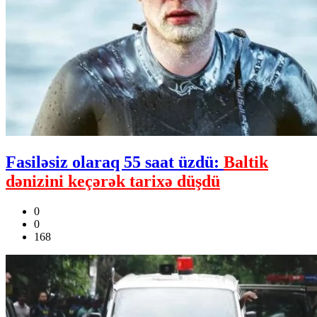
Fasiləsiz olaraq 55 saat üzdü:
Baltik
dənizini keçərək tarixə düşdü
0
0
168