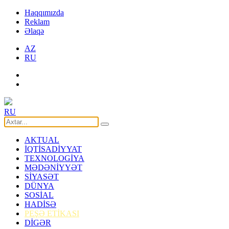
Haqqımızda
Reklam
Əlaqə
AZ
RU
RU
AKTUAL
İQTİSADİYYAT
TEXNOLOGİYA
MƏDƏNİYYƏT
SİYASƏT
DÜNYA
SOSİAL
HADİSƏ
PEŞƏ ETİKASI
DİGƏR