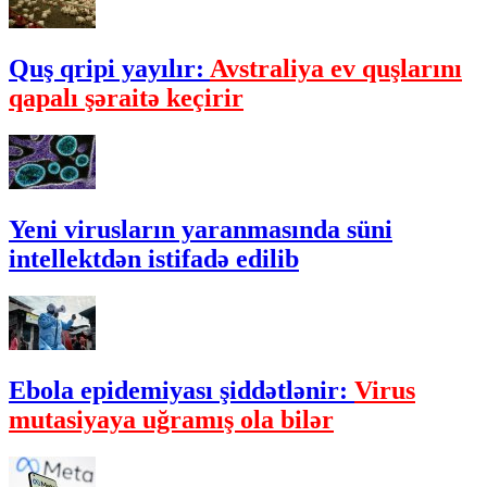
Quş qripi yayılır:
Avstraliya ev quşlarını
qapalı şəraitə keçirir
Yeni virusların yaranmasında süni
intellektdən istifadə edilib
Ebola epidemiyası şiddətlənir:
Virus
mutasiyaya uğramış ola bilər