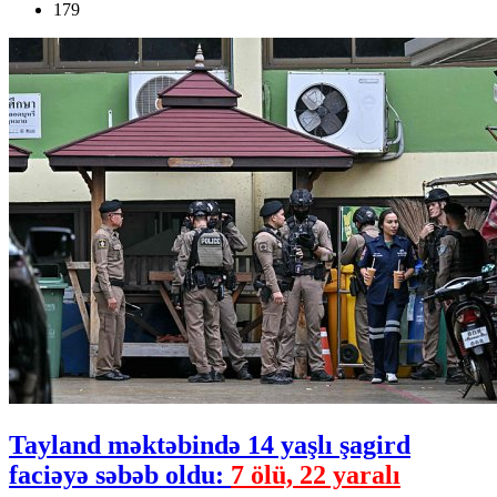
179
Tayland məktəbində 14 yaşlı şagird
faciəyə səbəb oldu:
7 ölü, 22 yaralı