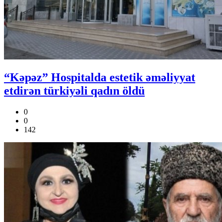
“Kəpəz” Hospitalda estetik əməliyyat
etdirən türkiyəli qadın öldü
0
0
142