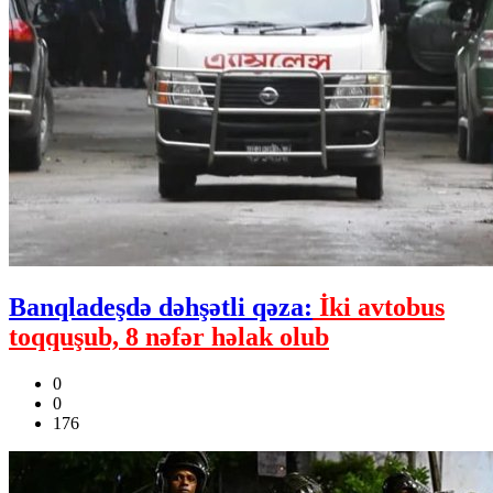
Banqladeşdə dəhşətli qəza:
İki avtobus
toqquşub, 8 nəfər həlak olub
0
0
176