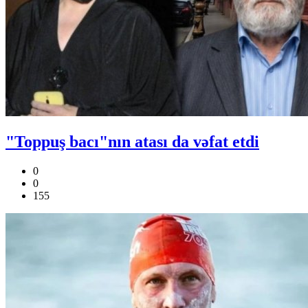
"Toppuş bacı"nın atası da vəfat etdi
0
0
155