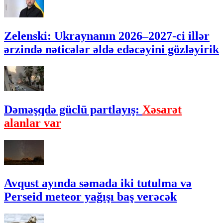
Zelenski: Ukraynanın 2026–2027-ci illər
ərzində nəticələr əldə edəcəyini gözləyirik
Dəməşqdə güclü partlayış:
Xəsarət
alanlar var
Avqust ayında səmada iki tutulma və
Perseid meteor yağışı baş verəcək