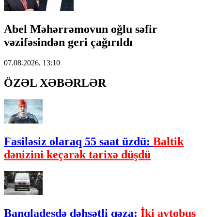
Abel Məhərrəmovun oğlu səfir
vəzifəsindən geri çağırıldı
07.08.2026, 13:10
ÖZƏL XƏBƏRLƏR
Fasiləsiz olaraq 55 saat üzdü:
Baltik
dənizini keçərək tarixə düşdü
Banqladeşdə dəhşətli qəza:
İki avtobus