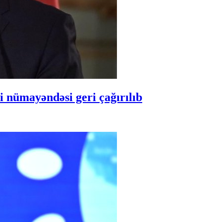
 nümayəndəsi geri çağırılıb