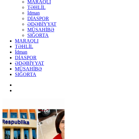
MARAQLI
TƏHLİL
İdman
DİASPOR
ƏDƏBİYYAT
MÜSAHİBƏ
SIĞORTA
MARAQLI
TƏHLİL
İdman
DİASPOR
ƏDƏBİYYAT
MÜSAHİBƏ
SIĞORTA