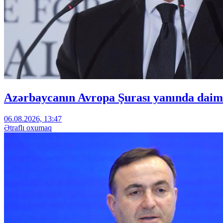
Azərbaycanın Avropa Şurası yanında daimi
06.08.2026, 13:47
Ətraflı oxumaq