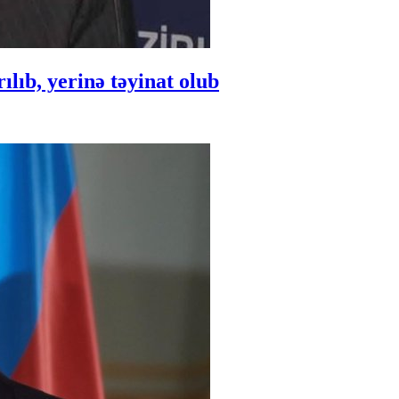
ıb, yerinə təyinat olub