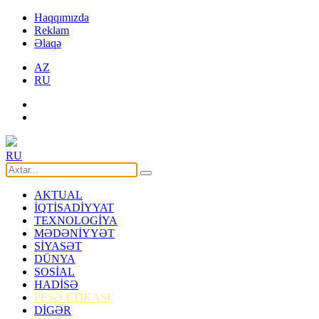
Haqqımızda
Reklam
Əlaqə
AZ
RU
RU
AKTUAL
İQTİSADİYYAT
TEXNOLOGİYA
MƏDƏNİYYƏT
SİYASƏT
DÜNYA
SOSİAL
HADİSƏ
PEŞƏ ETİKASI
DİGƏR