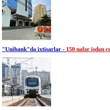
"Unibank"da ixtisarlar -
150 nəfər işdən çı