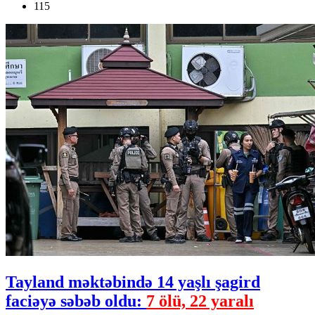
115
Tayland məktəbində 14 yaşlı şagird
faciəyə səbəb oldu:
7 ölü, 22 yaralı