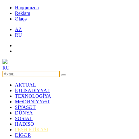
Haqqımızda
Reklam
Əlaqə
AZ
RU
RU
AKTUAL
İQTİSADİYYAT
TEXNOLOGİYA
MƏDƏNİYYƏT
SİYASƏT
DÜNYA
SOSİAL
HADİSƏ
PEŞƏ ETİKASI
DİGƏR