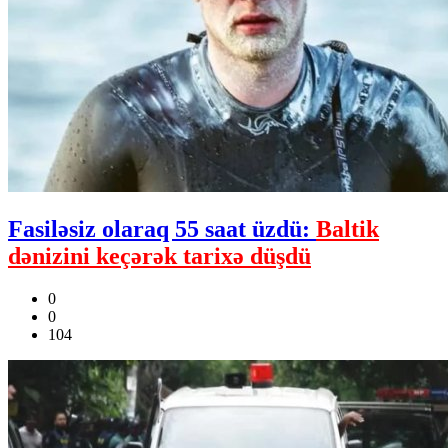
Fasiləsiz olaraq 55 saat üzdü:
Baltik
dənizini keçərək tarixə düşdü
0
0
104