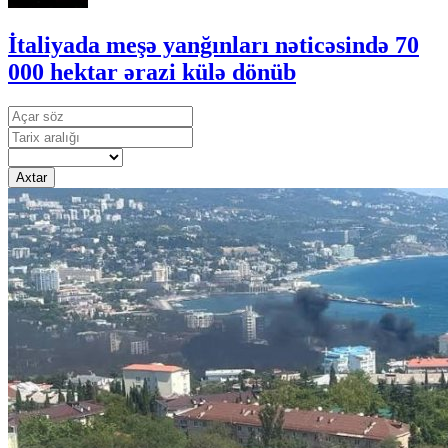
İtaliyada meşə yanğınları nəticəsində 70
000 hektar ərazi külə dönüb
Axtar