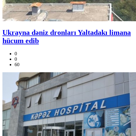
Ukrayna dəniz dronları Yaltadakı limana
hücum edib
0
0
60