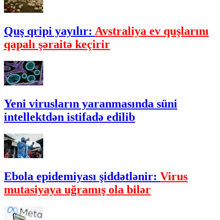
Quş qripi yayılır:
Avstraliya ev quşlarını
qapalı şəraitə keçirir
Yeni virusların yaranmasında süni
intellektdən istifadə edilib
Ebola epidemiyası şiddətlənir:
Virus
mutasiyaya uğramış ola bilər