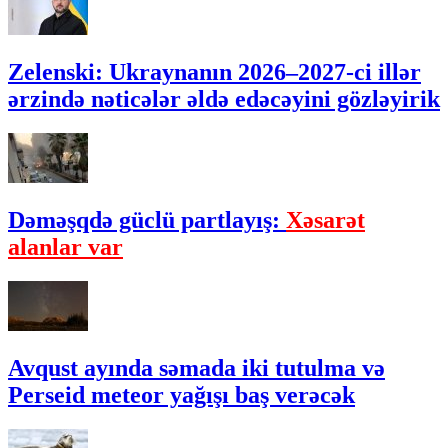
Zelenski: Ukraynanın 2026–2027-ci illər
ərzində nəticələr əldə edəcəyini gözləyirik
Dəməşqdə güclü partlayış:
Xəsarət
alanlar var
Avqust ayında səmada iki tutulma və
Perseid meteor yağışı baş verəcək