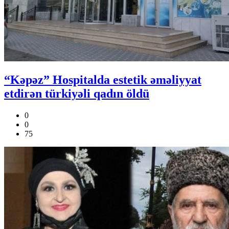
“Kəpəz” Hospitalda estetik əməliyyat
etdirən türkiyəli qadın öldü
0
0
75