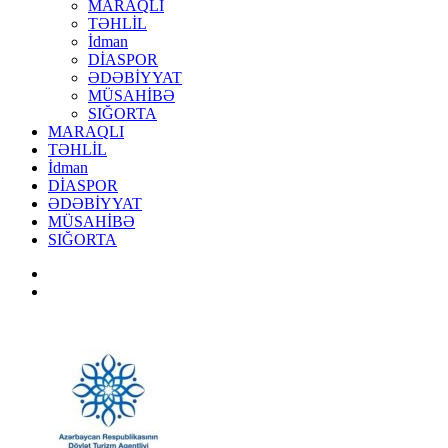
MARAQLI
TƏHLİL
İdman
DİASPOR
ƏDƏBİYYAT
MÜSAHİBƏ
SIĞORTA
MARAQLI
TƏHLİL
İdman
DİASPOR
ƏDƏBİYYAT
MÜSAHİBƏ
SIĞORTA