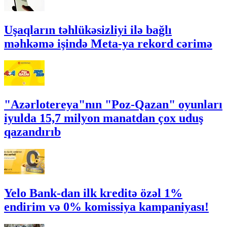
Uşaqların təhlükəsizliyi ilə bağlı
məhkəmə işində Meta-ya rekord cərimə
"Azərlotereya"nın "Poz-Qazan" oyunları
iyulda 15,7 milyon manatdan çox uduş
qazandırıb
Yelo Bank-dan ilk kreditə özəl 1%
endirim və 0% komissiya kampaniyası!