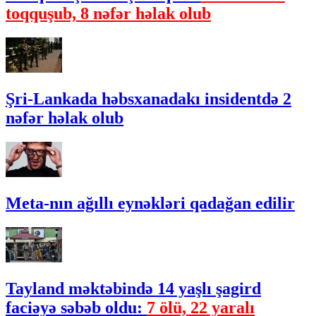
toqquşub, 8 nəfər həlak olub
Şri-Lankada həbsxanadakı insidentdə 2
nəfər həlak olub
Meta-nın ağıllı eynəkləri qadağan edilir
Tayland məktəbində 14 yaşlı şagird
faciəyə səbəb oldu:
7 ölü, 22 yaralı