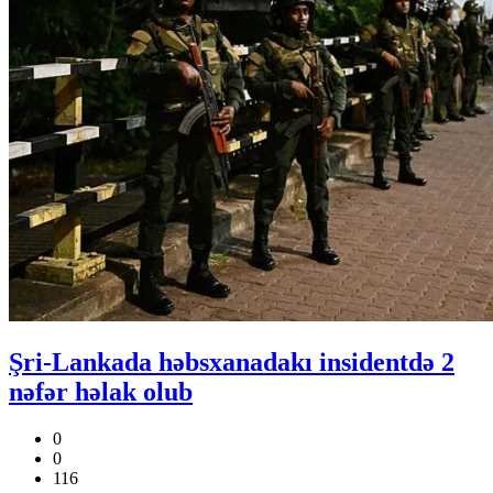
Şri-Lankada həbsxanadakı insidentdə 2
nəfər həlak olub
0
0
116