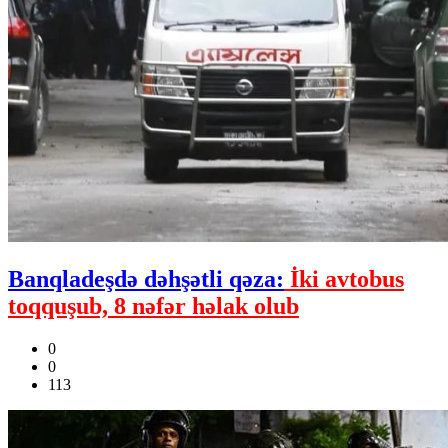
Banqladeşdə dəhşətli qəza:
İki avtobus
toqquşub, 8 nəfər həlak olub
0
0
113