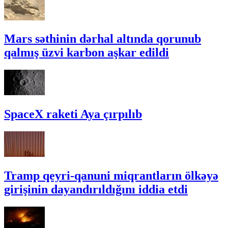
Mars səthinin dərhal altında qorunub
qalmış üzvi karbon aşkar edildi
SpaceX raketi Aya çırpılıb
Tramp qeyri-qanuni miqrantların ölkəyə
girişinin dayandırıldığını iddia etdi