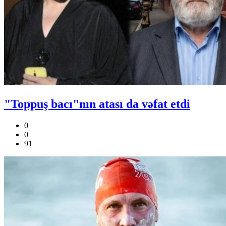
"Toppuş bacı"nın atası da vəfat etdi
0
0
91