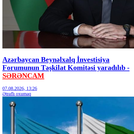
Azərbaycan Beynəlxalq İnvestisiya
Forumunun Təşkilat Komitəsi yaradılıb -
SƏRƏNCAM
07.08.2026, 13:26
Ətraflı oxumaq