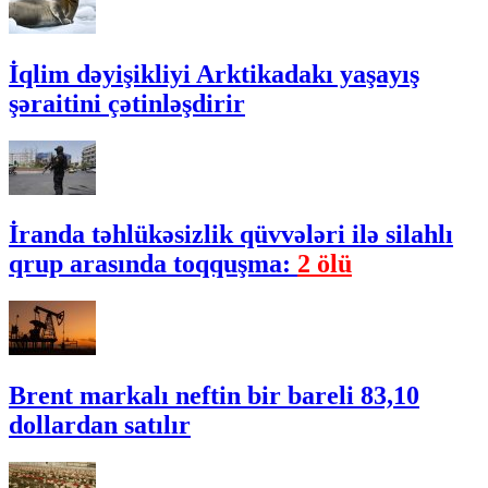
İqlim dəyişikliyi Arktikadakı yaşayış
şəraitini çətinləşdirir
İranda təhlükəsizlik qüvvələri ilə silahlı
qrup arasında toqquşma:
2 ölü
Brent markalı neftin bir bareli 83,10
dollardan satılır