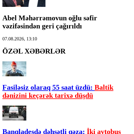
Abel Məhərrəmovun oğlu səfir
vəzifəsindən geri çağırıldı
07.08.2026, 13:10
ÖZƏL XƏBƏRLƏR
Fasiləsiz olaraq 55 saat üzdü:
Baltik
dənizini keçərək tarixə düşdü
Banqladeşdə dəhşətli qəza:
İki avtobus