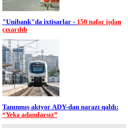
"Unibank"da ixtisarlar -
150 nəfər işdən
çıxarılıb
Tanınmış aktyor ADY-dan narazı qaldı:
“Yekə adamlarsız”