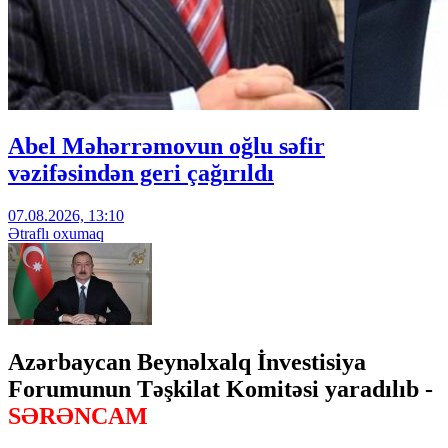
Abel Məhərrəmovun oğlu səfir
vəzifəsindən geri çağırıldı
07.08.2026, 13:10
Ətraflı oxumaq
Azərbaycan Beynəlxalq İnvestisiya
Forumunun Təşkilat Komitəsi yaradılıb -
SƏRƏNCAM