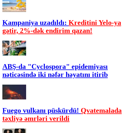
Kampaniya uzadıldı:
Kreditini Yelo-ya
gətir, 2%-dək endirim qazan!
ABŞ-da "Cyclospora" epidemiyası
nəticəsində iki nəfər həyatını itirib
Fuego vulkanı püskürdü!
Qvatemalada
təxliyə əmrləri verildi