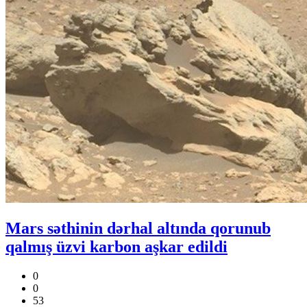
Mars səthinin dərhal altında qorunub
qalmış üzvi karbon aşkar edildi
0
0
53