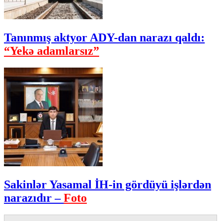
Tanınmış aktyor ADY-dan narazı qaldı:
“Yekə adamlarsız”
Sakinlər Yasamal İH-in gördüyü işlərdən
narazıdır –
Foto