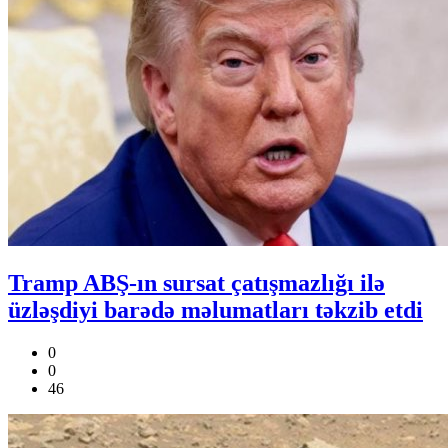
Tramp ABŞ-ın sursat çatışmazlığı ilə
üzləşdiyi barədə məlumatları təkzib etdi
0
0
46