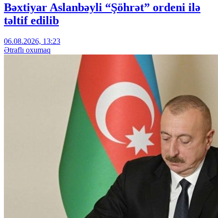
Bəxtiyar Aslanbəyli “Şöhrət” ordeni ilə
təltif edilib
06.08.2026, 13:23
Ətraflı oxumaq