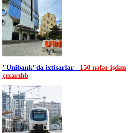
"Unibank"da ixtisarlar -
150 nəfər işdən
çıxarılıb