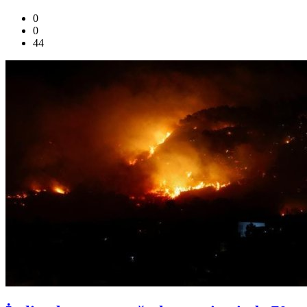
0
0
44