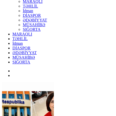
MARAQLI
TƏHLİL
İdman
DİASPOR
ƏDƏBİYYAT
MÜSAHİBƏ
SIĞORTA
MARAQLI
TƏHLİL
İdman
DİASPOR
ƏDƏBİYYAT
MÜSAHİBƏ
SIĞORTA