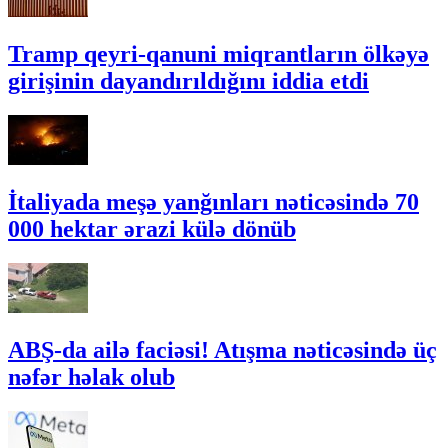
Tramp qeyri-qanuni miqrantların ölkəyə
girişinin dayandırıldığını iddia etdi
İtaliyada meşə yanğınları nəticəsində 70
000 hektar ərazi külə dönüb
ABŞ-da ailə faciəsi! Atışma nəticəsində üç
nəfər həlak olub