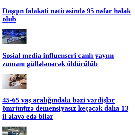
Daşqın fəlakəti nəticəsində 95 nəfər həlak
olub
Sosial media influenseri canlı yayım
zamanı güllələnərək öldürülüb
45-65 yaş aralığındakı bəzi vərdişlər
ömrünüzə demensiyasız keçəcək daha 13
il əlavə edə bilər