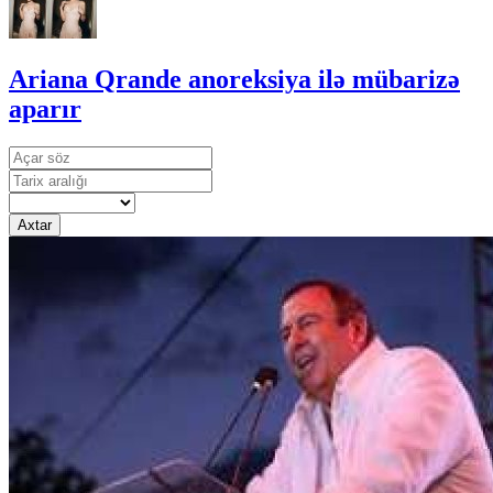
Ariana Qrande anoreksiya ilə mübarizə
aparır
Axtar