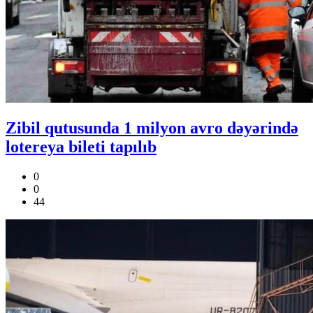
Zibil qutusunda 1 milyon avro dəyərində
lotereya bileti tapılıb
0
0
44