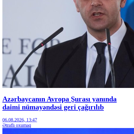
Azərbaycanın Avropa Şurası yanında
daimi nümayəndəsi geri çağırılıb
06.08.2026, 13:47
Ətraflı oxumaq