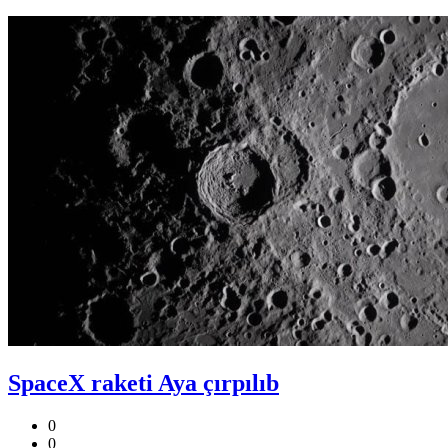
SpaceX raketi Aya çırpılıb
0
0