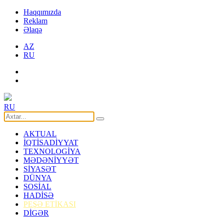
Haqqımızda
Reklam
Əlaqə
AZ
RU
RU
AKTUAL
İQTİSADİYYAT
TEXNOLOGİYA
MƏDƏNİYYƏT
SİYASƏT
DÜNYA
SOSİAL
HADİSƏ
PEŞƏ ETİKASI
DİGƏR