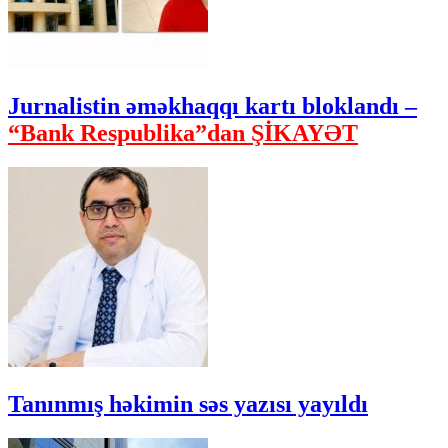
Jurnalistin əməkhaqqı kartı bloklandı –
“Bank Respublika”dan ŞİKAYƏT
Tanınmış həkimin səs yazısı yayıldı