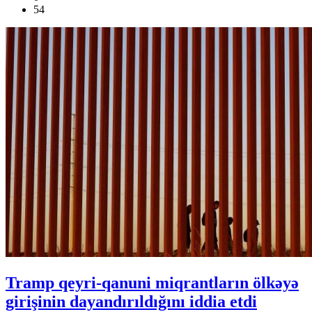
54
Tramp qeyri-qanuni miqrantların ölkəyə
girişinin dayandırıldığını iddia etdi