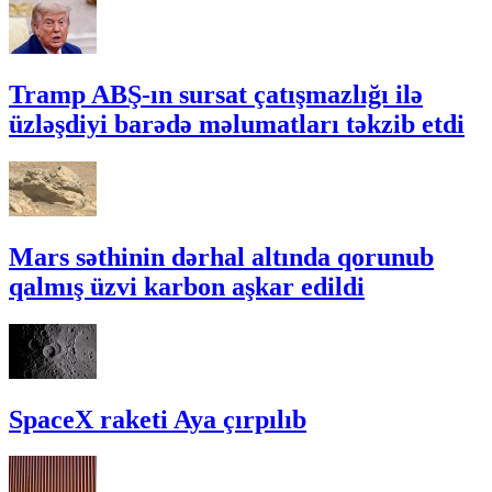
Tramp ABŞ-ın sursat çatışmazlığı ilə
üzləşdiyi barədə məlumatları təkzib etdi
Mars səthinin dərhal altında qorunub
qalmış üzvi karbon aşkar edildi
SpaceX raketi Aya çırpılıb