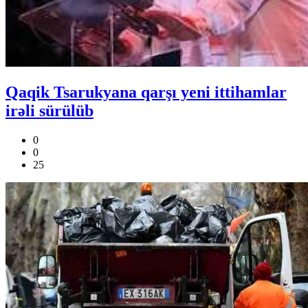
Qaqik Tsarukyana qarşı yeni ittihamlar
irəli sürülüb
0
0
25