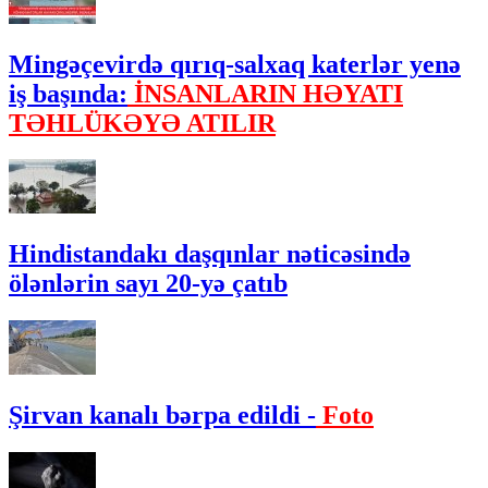
Mingəçevirdə qırıq-salxaq katerlər yenə
iş başında:
İNSANLARIN HƏYATI
TƏHLÜKƏYƏ ATILIR
Hindistandakı daşqınlar nəticəsində
ölənlərin sayı 20-yə çatıb
Şirvan kanalı bərpa edildi -
Foto