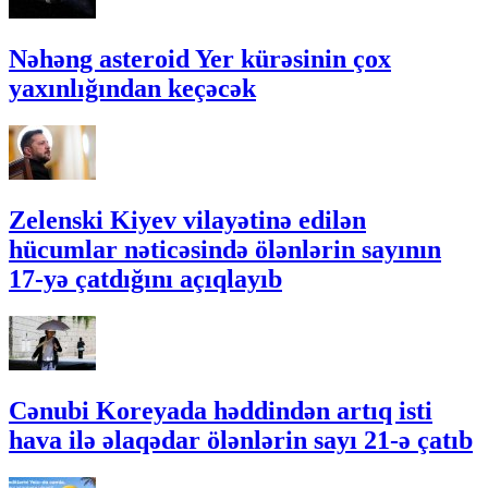
Nəhəng asteroid Yer kürəsinin çox
yaxınlığından keçəcək
Zelenski Kiyev vilayətinə edilən
hücumlar nəticəsində ölənlərin sayının
17-yə çatdığını açıqlayıb
Cənubi Koreyada həddindən artıq isti
hava ilə əlaqədar ölənlərin sayı 21-ə çatıb