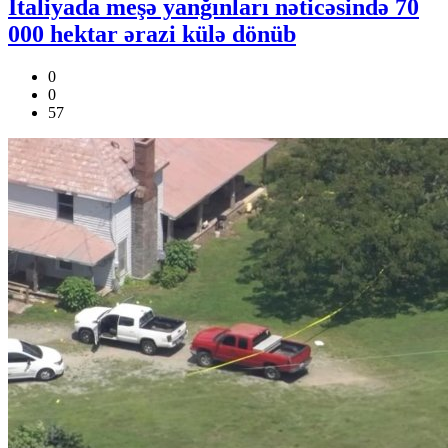
İtaliyada meşə yanğınları nəticəsində 70
000 hektar ərazi külə dönüb
0
0
57