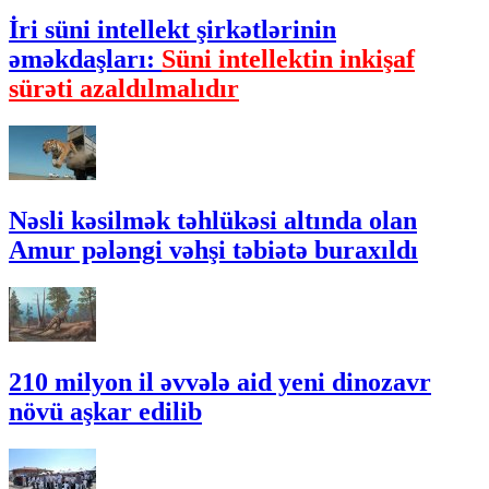
İri süni intellekt şirkətlərinin
əməkdaşları:
Süni intellektin inkişaf
sürəti azaldılmalıdır
Nəsli kəsilmək təhlükəsi altında olan
Amur pələngi vəhşi təbiətə buraxıldı
210 milyon il əvvələ aid yeni dinozavr
növü aşkar edilib