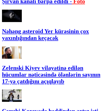
Şirvan kanalı bərpa edildi -
Foto
Nəhəng asteroid Yer kürəsinin çox
yaxınlığından keçəcək
Zelenski Kiyev vilayətinə edilən
hücumlar nəticəsində ölənlərin sayının
17-yə çatdığını açıqlayıb