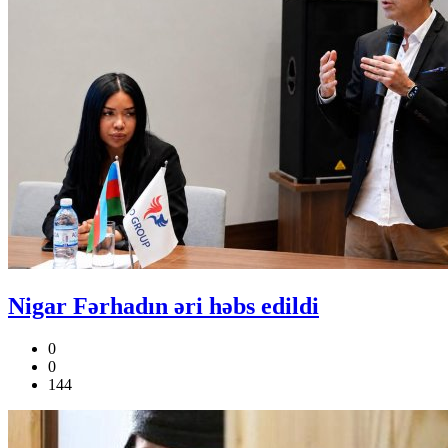
Nigar Fərhadın əri həbs edildi
0
0
144