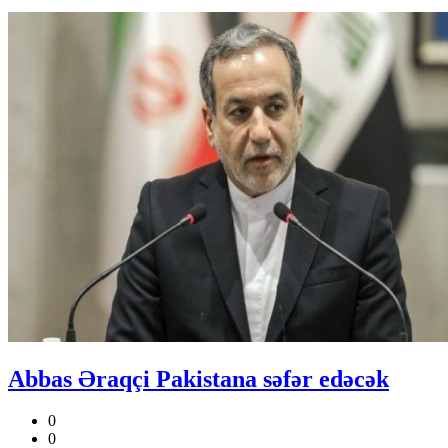
Abbas Əraqçi Pakistana səfər edəcək
0
0