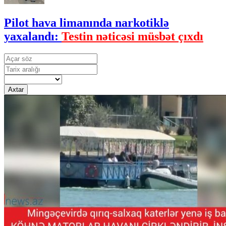
Pilot hava limanında narkotiklə
yaxalandı:
Testin nəticəsi müsbət çıxdı
Axtar