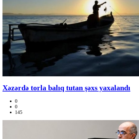
Xəzərdə torla balıq tutan şəxs yaxalandı
0
0
145