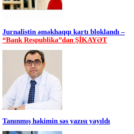
Jurnalistin əməkhaqqı kartı bloklandı –
“Bank Respublika”dan ŞİKAYƏT
Tanınmış həkimin səs yazısı yayıldı