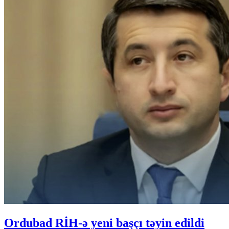
Ordubad RİH-ə yeni başçı təyin edildi