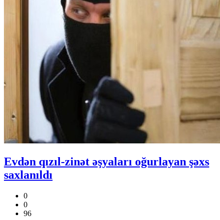
Evdən qızıl-zinət əşyaları oğurlayan şəxs
saxlanıldı
0
0
96