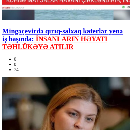
Mingəçevirdə qırıq-salxaq katerlər yenə
iş başında:
İNSANLARIN HƏYATI
TƏHLÜKƏYƏ ATILIR
0
0
74