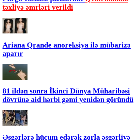
təxliyə əmrləri verildi
Ariana Qrande anoreksiya ilə mübarizə
aparır
81 ildən sonra İkinci Dünya Müharibəsi
dövrünə aid hərbi gəmi yenidən göründü
Əsgərlərə hücum edərək zorla əsgərliyə