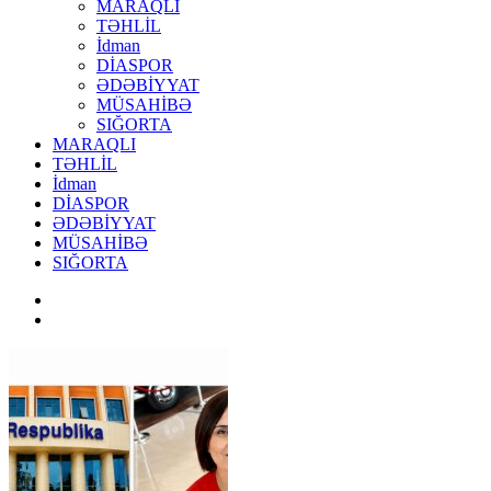
MARAQLI
TƏHLİL
İdman
DİASPOR
ƏDƏBİYYAT
MÜSAHİBƏ
SIĞORTA
MARAQLI
TƏHLİL
İdman
DİASPOR
ƏDƏBİYYAT
MÜSAHİBƏ
SIĞORTA