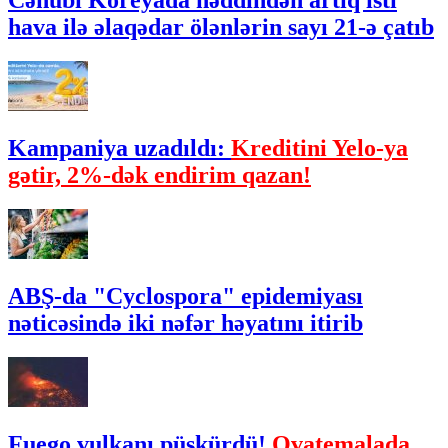
Cənubi Koreyada həddindən artıq isti
hava ilə əlaqədar ölənlərin sayı 21-ə çatıb
Kampaniya uzadıldı:
Kreditini Yelo-ya
gətir, 2%-dək endirim qazan!
ABŞ-da "Cyclospora" epidemiyası
nəticəsində iki nəfər həyatını itirib
Fuego vulkanı püskürdü!
Qvatemalada