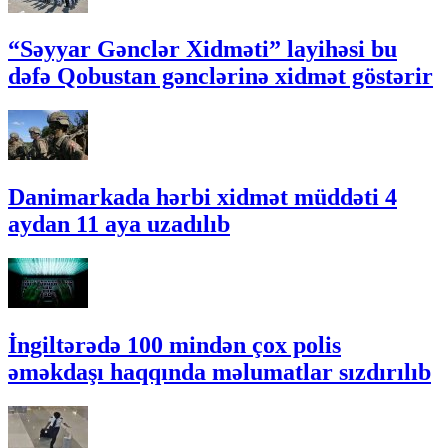
“Səyyar Gənclər Xidməti” layihəsi bu
dəfə Qobustan gənclərinə xidmət göstərir
Danimarkada hərbi xidmət müddəti 4
aydan 11 aya uzadılıb
İngiltərədə 100 mindən çox polis
əməkdaşı haqqında məlumatlar sızdırılıb