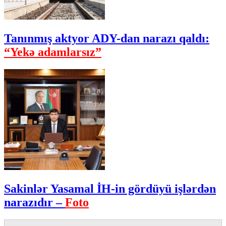
Tanınmış aktyor ADY-dan narazı qaldı:
“Yekə adamlarsız”
Sakinlər Yasamal İH-in gördüyü işlərdən
narazıdır –
Foto