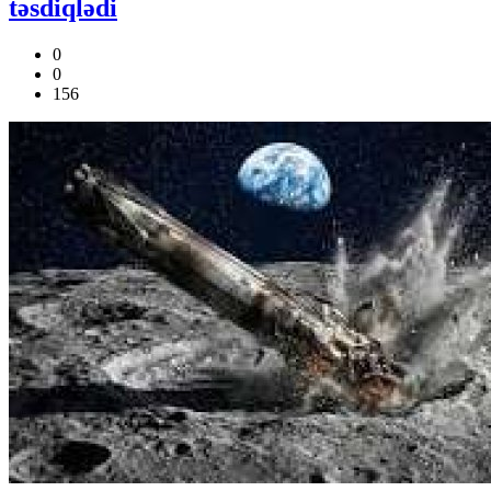
təsdiqlədi
0
0
156