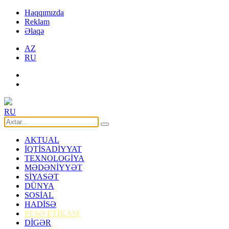
Haqqımızda
Reklam
Əlaqə
AZ
RU
RU
AKTUAL
İQTİSADİYYAT
TEXNOLOGİYA
MƏDƏNİYYƏT
SİYASƏT
DÜNYA
SOSİAL
HADİSƏ
PEŞƏ ETİKASI
DİGƏR