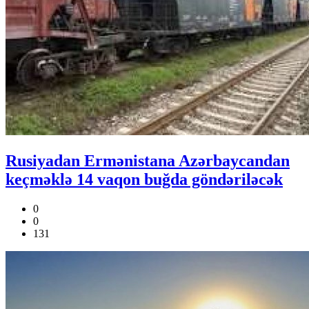
Rusiyadan Ermənistana Azərbaycandan
keçməklə 14 vaqon buğda göndəriləcək
0
0
131