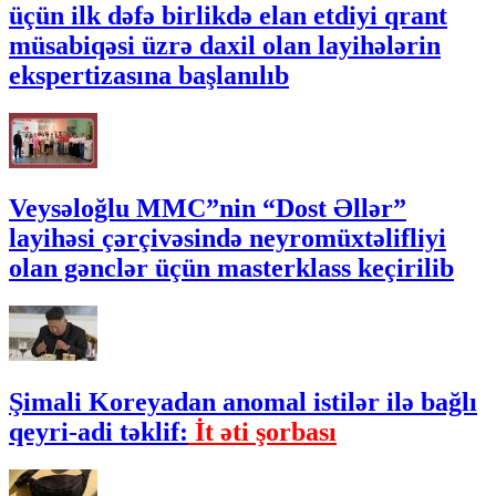
üçün ilk dəfə birlikdə elan etdiyi qrant
müsabiqəsi üzrə daxil olan layihələrin
ekspertizasına başlanılıb
Veysəloğlu MMC”nin “Dost Əllər”
layihəsi çərçivəsində neyromüxtəlifliyi
olan gənclər üçün masterklass keçirilib
Şimali Koreyadan anomal istilər ilə bağlı
qeyri-adi təklif:
İt əti şorbası