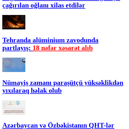
çağırılan oğlanı xilas etdilər
Tehranda alüminium zavodunda
partlayış:
18 nəfər xəsarət alıb
Nümayiş zamanı paraşütçü yüksəklikdən
yıxılaraq həlak olub
Azərbaycan və Özbəkistanın QHT-lər