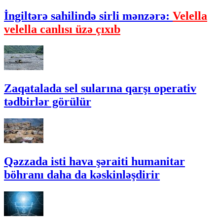
İngiltərə sahilində sirli mənzərə:
Velella
velella canlısı üzə çıxıb
Zaqatalada sel sularına qarşı operativ
tədbirlər görülür
Qəzzada isti hava şəraiti humanitar
böhranı daha da kəskinləşdirir