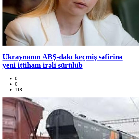
Ukraynanın ABŞ-dakı keçmiş səfirinə
yeni ittiham irəli sürülüb
0
0
118