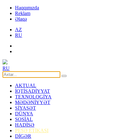
Haqqımızda
Reklam
Əlaqə
AZ
RU
RU
AKTUAL
İQTİSADİYYAT
TEXNOLOGİYA
MƏDƏNİYYƏT
SİYASƏT
DÜNYA
SOSİAL
HADİSƏ
PEŞƏ ETİKASI
DİGƏR