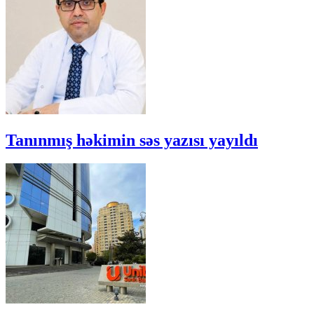
Tanınmış həkimin səs yazısı yayıldı