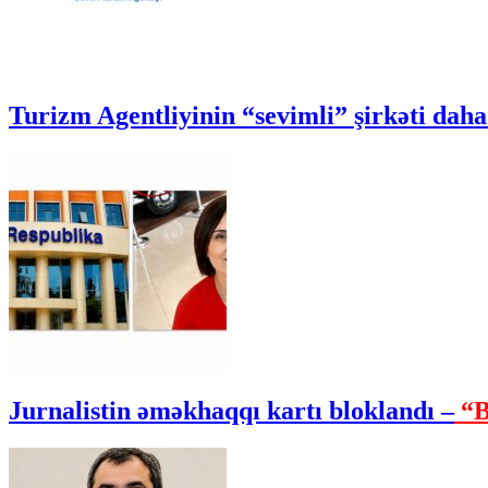
Turizm Agentliyinin “sevimli” şirkəti daha 
Jurnalistin əməkhaqqı kartı bloklandı –
“B