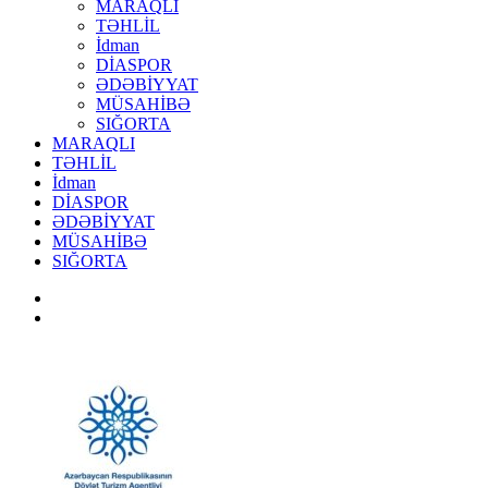
MARAQLI
TƏHLİL
İdman
DİASPOR
ƏDƏBİYYAT
MÜSAHİBƏ
SIĞORTA
MARAQLI
TƏHLİL
İdman
DİASPOR
ƏDƏBİYYAT
MÜSAHİBƏ
SIĞORTA