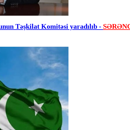
nun Təşkilat Komitəsi yaradılıb -
SƏRƏN