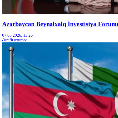
Azərbaycan Beynəlxalq İnvestisiya Forumu
07.08.2026, 13:26
Ətraflı oxumaq