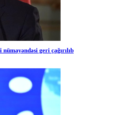
 nümayəndəsi geri çağırılıb