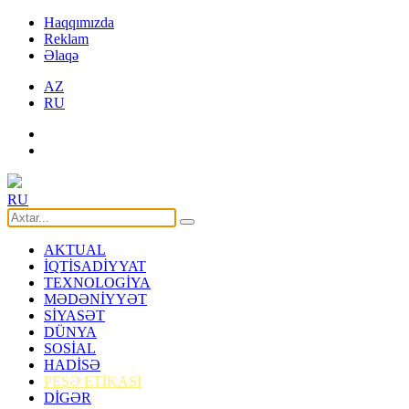
Haqqımızda
Reklam
Əlaqə
AZ
RU
RU
AKTUAL
İQTİSADİYYAT
TEXNOLOGİYA
MƏDƏNİYYƏT
SİYASƏT
DÜNYA
SOSİAL
HADİSƏ
PEŞƏ ETİKASI
DİGƏR