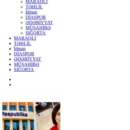
MARAQLI
TƏHLİL
İdman
DİASPOR
ƏDƏBİYYAT
MÜSAHİBƏ
SIĞORTA
MARAQLI
TƏHLİL
İdman
DİASPOR
ƏDƏBİYYAT
MÜSAHİBƏ
SIĞORTA