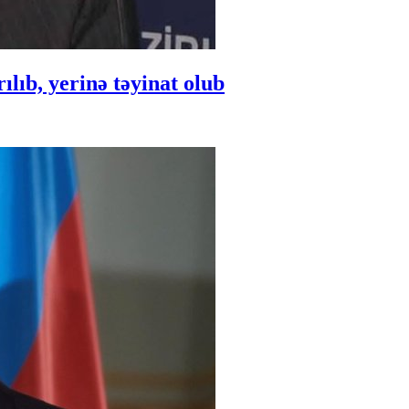
ıb, yerinə təyinat olub