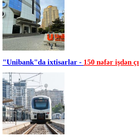
"Unibank"da ixtisarlar -
150 nəfər işdən çı