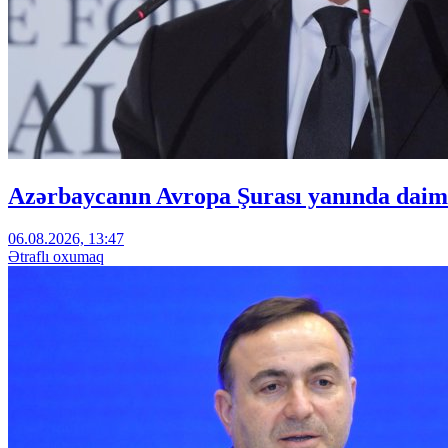
Azərbaycanın Avropa Şurası yanında daimi
06.08.2026, 13:47
Ətraflı oxumaq