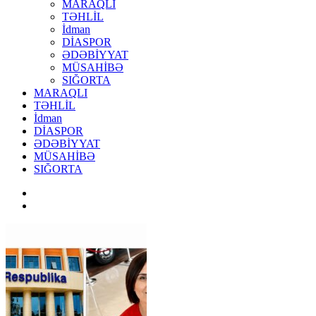
MARAQLI
TƏHLİL
İdman
DİASPOR
ƏDƏBİYYAT
MÜSAHİBƏ
SIĞORTA
MARAQLI
TƏHLİL
İdman
DİASPOR
ƏDƏBİYYAT
MÜSAHİBƏ
SIĞORTA