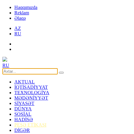
Haqqımızda
Reklam
Əlaqə
AZ
RU
RU
AKTUAL
İQTİSADİYYAT
TEXNOLOGİYA
MƏDƏNİYYƏT
SİYASƏT
DÜNYA
SOSİAL
HADİSƏ
PEŞƏ ETİKASI
DİGƏR