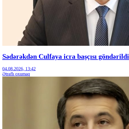
Sədərəkdən Culfaya icra başçısı göndərildi
04.08.2026, 13:42
Ətraflı oxumaq