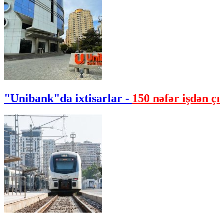
"Unibank"da ixtisarlar -
150 nəfər işdən çı