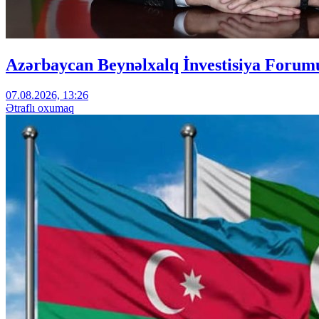
Azərbaycan Beynəlxalq İnvestisiya Forumu
07.08.2026, 13:26
Ətraflı oxumaq