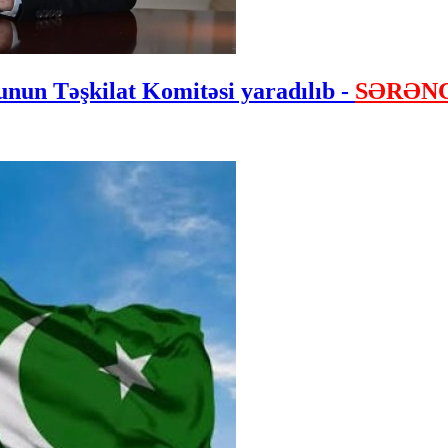
nun Təşkilat Komitəsi yaradılıb -
SƏRƏN