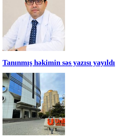
Tanınmış həkimin səs yazısı yayıldı