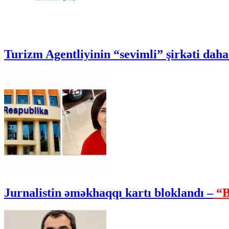
Turizm Agentliyinin “sevimli” şirkəti daha 
Jurnalistin əməkhaqqı kartı bloklandı –
“B