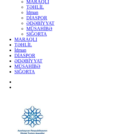
MARAQLI
TƏHLİL
İdman
DİASPOR
ƏDƏBİYYAT
MÜSAHİBƏ
SIĞORTA
MARAQLI
TƏHLİL
İdman
DİASPOR
ƏDƏBİYYAT
MÜSAHİBƏ
SIĞORTA