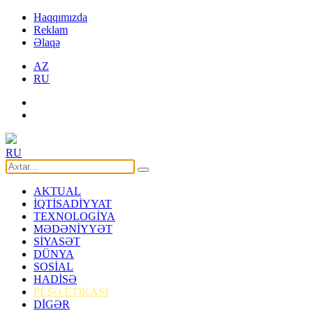
Haqqımızda
Reklam
Əlaqə
AZ
RU
RU
AKTUAL
İQTİSADİYYAT
TEXNOLOGİYA
MƏDƏNİYYƏT
SİYASƏT
DÜNYA
SOSİAL
HADİSƏ
PEŞƏ ETİKASI
DİGƏR