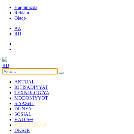
Haqqımızda
Reklam
Əlaqə
AZ
RU
RU
AKTUAL
İQTİSADİYYAT
TEXNOLOGİYA
MƏDƏNİYYƏT
SİYASƏT
DÜNYA
SOSİAL
HADİSƏ
PEŞƏ ETİKASI
DİGƏR