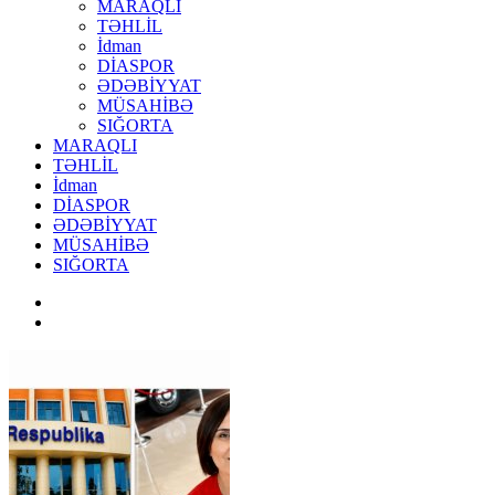
MARAQLI
TƏHLİL
İdman
DİASPOR
ƏDƏBİYYAT
MÜSAHİBƏ
SIĞORTA
MARAQLI
TƏHLİL
İdman
DİASPOR
ƏDƏBİYYAT
MÜSAHİBƏ
SIĞORTA