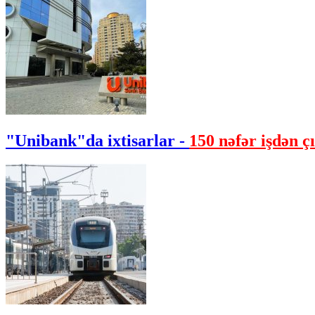
"Unibank"da ixtisarlar -
150 nəfər işdən çı