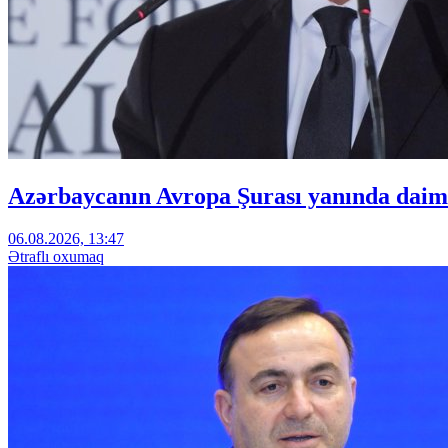
Azərbaycanın Avropa Şurası yanında daimi
06.08.2026, 13:47
Ətraflı oxumaq