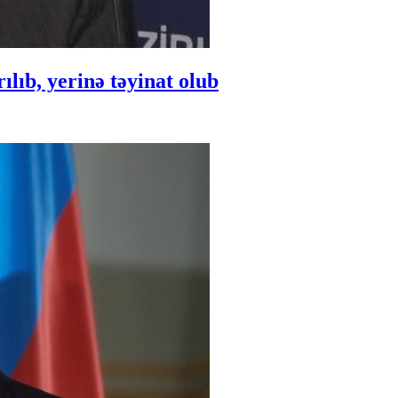
ıb, yerinə təyinat olub