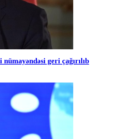
 nümayəndəsi geri çağırılıb