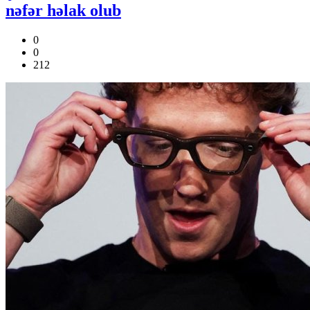
nəfər həlak olub
0
0
212