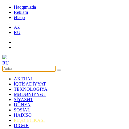
Haqqımızda
Reklam
Əlaqə
AZ
RU
RU
AKTUAL
İQTİSADİYYAT
TEXNOLOGİYA
MƏDƏNİYYƏT
SİYASƏT
DÜNYA
SOSİAL
HADİSƏ
PEŞƏ ETİKASI
DİGƏR