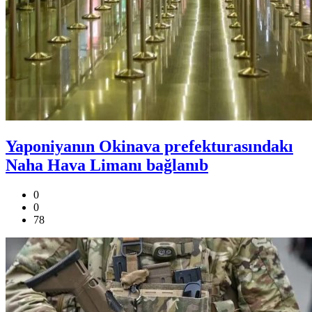
Yaponiyanın Okinava prefekturasındakı
Naha Hava Limanı bağlanıb
0
0
78