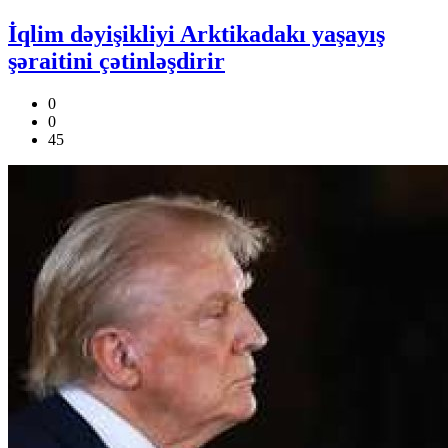
İqlim dəyişikliyi Arktikadakı yaşayış
şəraitini çətinləşdirir
0
0
45