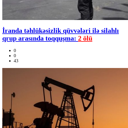
İranda təhlükəsizlik qüvvələri ilə silahlı
qrup arasında toqquşma:
2 ölü
0
0
43