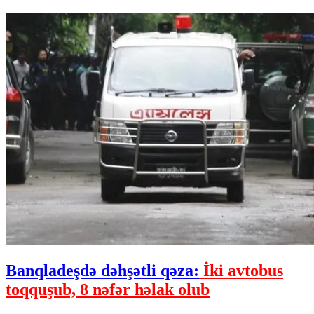
Banqladeşdə dəhşətli qəza:
İki avtobus
toqquşub, 8 nəfər həlak olub