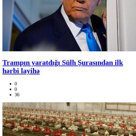
Trampın yaratdığı Sülh Şurasından ilk
hərbi layihə
0
0
36