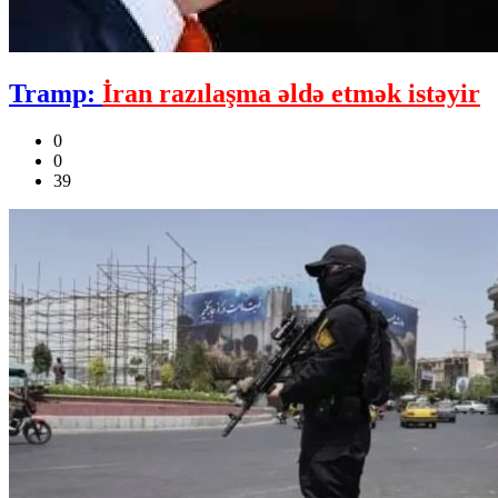
Tramp:
İran razılaşma əldə etmək istəyir
0
0
39