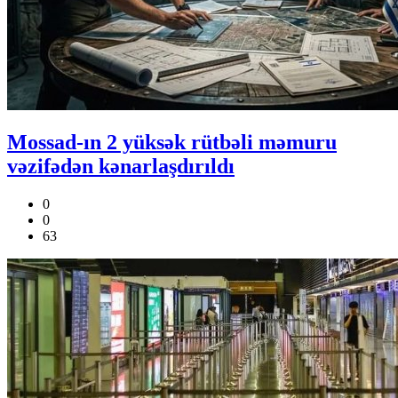
Mossad-ın 2 yüksək rütbəli məmuru
vəzifədən kənarlaşdırıldı
0
0
63