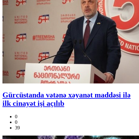
Gürcüstanda vətənə xəyanət maddəsi ilə
ilk cinayət işi açılıb
0
0
39