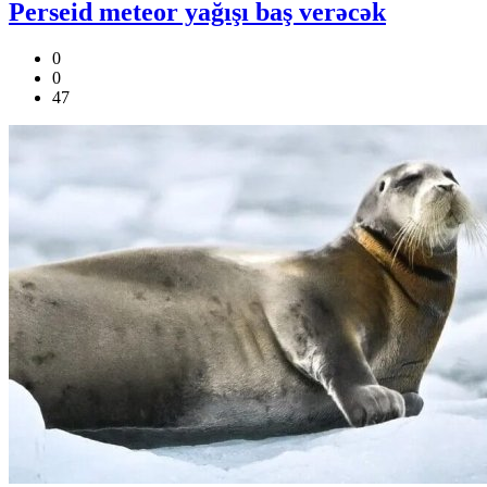
Perseid meteor yağışı baş verəcək
0
0
47