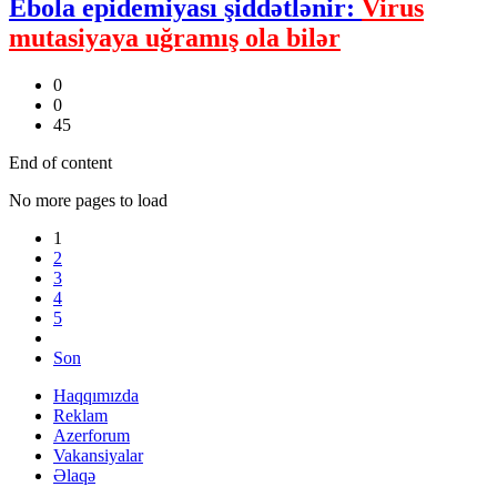
Ebola epidemiyası şiddətlənir:
Virus
mutasiyaya uğramış ola bilər
0
0
45
End of content
No more pages to load
1
2
3
4
5
Son
Haqqımızda
Reklam
Azerforum
Vakansiyalar
Əlaqə