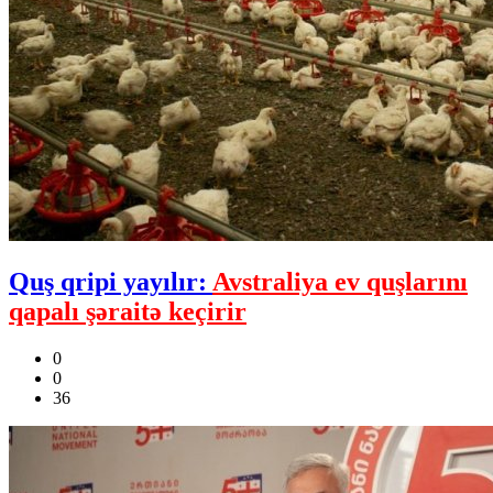
Quş qripi yayılır:
Avstraliya ev quşlarını
qapalı şəraitə keçirir
0
0
36