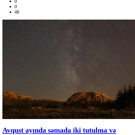
0
0
48
Avqust ayında səmada iki tutulma və