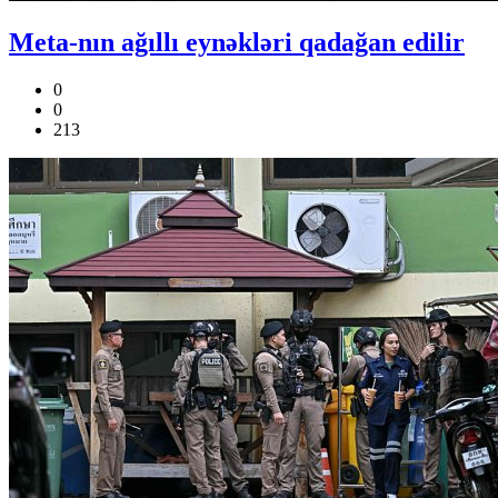
Meta-nın ağıllı eynəkləri qadağan edilir
0
0
213