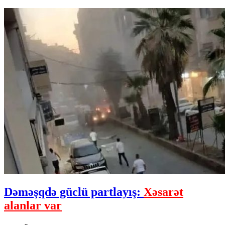
Dəməşqdə güclü partlayış:
Xəsarət
alanlar var