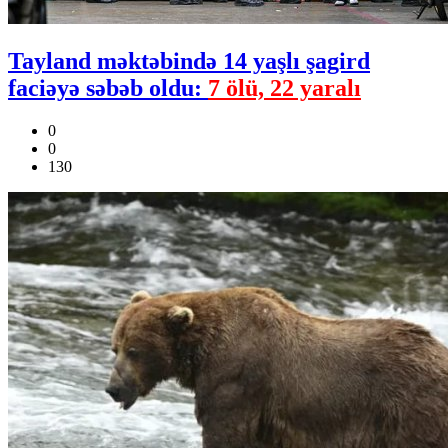
Tayland məktəbində 14 yaşlı şagird
faciəyə səbəb oldu:
7 ölü, 22 yaralı
0
0
130