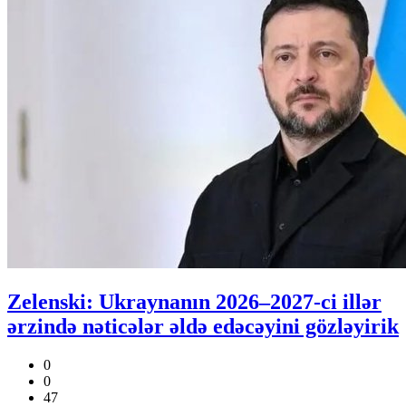
Zelenski: Ukraynanın 2026–2027-ci illər
ərzində nəticələr əldə edəcəyini gözləyirik
0
0
47