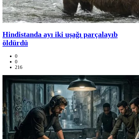
Hindistanda ayı iki uşağı parçalayıb
öldürdü
0
0
216