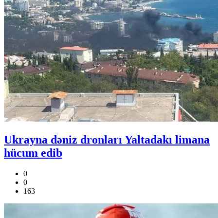
Ukrayna dəniz dronları Yaltadakı limana
hücum edib
0
0
163