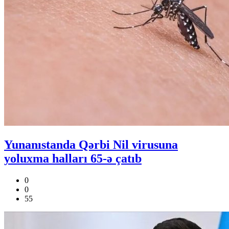
Yunanıstanda Qərbi Nil virusuna
yoluxma halları 65-ə çatıb
0
0
55