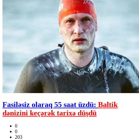
Fasiləsiz olaraq 55 saat üzdü:
Baltik
dənizini keçərək tarixə düşdü
0
0
203