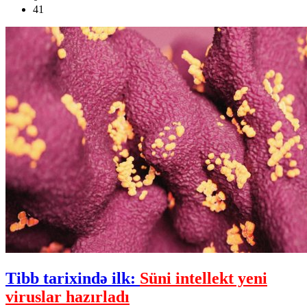
41
Tibb tarixində ilk:
Süni intellekt yeni
viruslar hazırladı