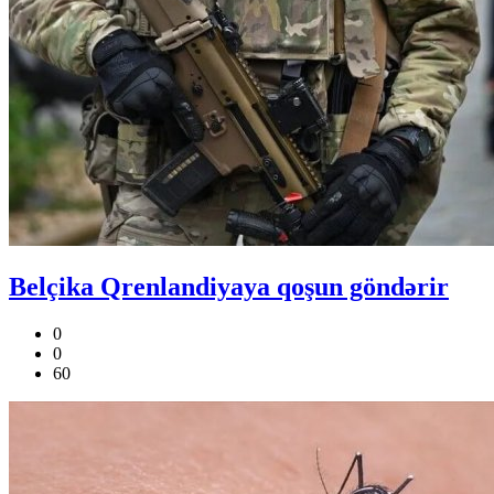
Belçika Qrenlandiyaya qoşun göndərir
0
0
60