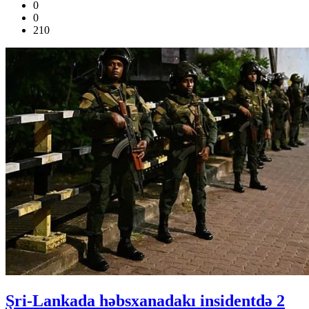
0
0
210
Şri-Lankada həbsxanadakı insidentdə 2