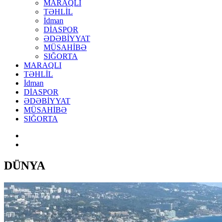
MARAQLI
TƏHLİL
İdman
DİASPOR
ƏDƏBİYYAT
MÜSAHİBƏ
SIĞORTA
MARAQLI
TƏHLİL
İdman
DİASPOR
ƏDƏBİYYAT
MÜSAHİBƏ
SIĞORTA
DÜNYA