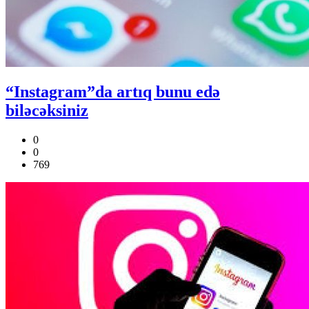
“Instagram”da artıq bunu edə
biləcəksiniz
0
0
769