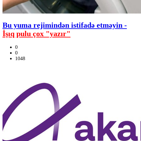
Bu yuma rejimindən istifadə etməyin -
İşıq pulu çox "yazır"
0
0
1048