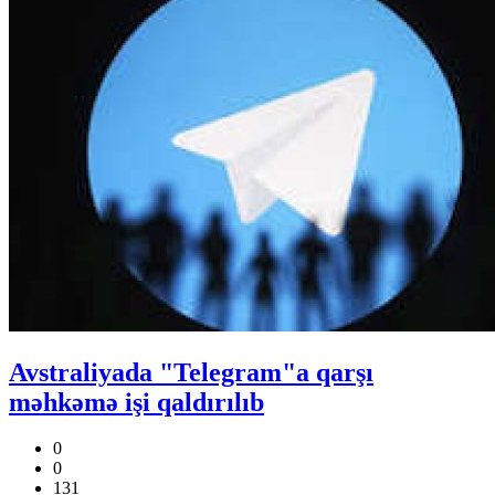
Avstraliyada "Telegram"a qarşı
məhkəmə işi qaldırılıb
0
0
131