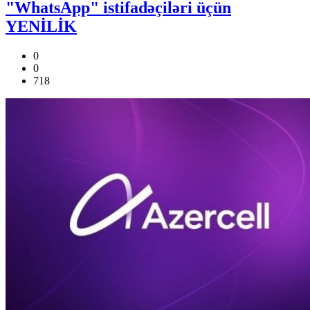
"WhatsApp" istifadəçiləri üçün
YENİLİK
0
0
718