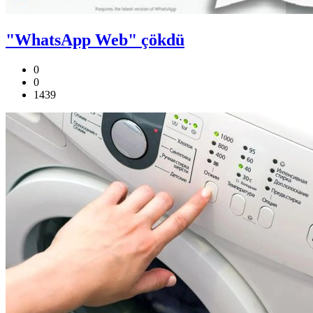
"WhatsApp Web" çökdü
0
0
1439