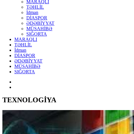
MARAQLI
TƏHLİL
İdman
DİASPOR
ƏDƏBİYYAT
MÜSAHİBƏ
SIĞORTA
MARAQLI
TƏHLİL
İdman
DİASPOR
ƏDƏBİYYAT
MÜSAHİBƏ
SIĞORTA
TEXNOLOGİYA