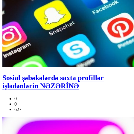
Sosial şəbəkələrdə saxta profillər
işlədənlərin NƏZƏRİNƏ
0
0
627