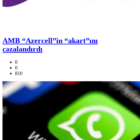
AMB “Azercell”in “akart”ını
cəzalandırdı
0
0
810