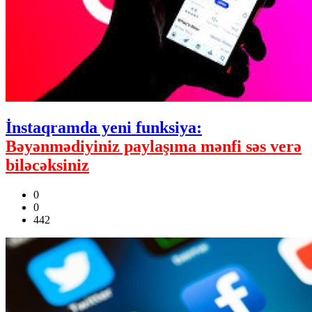
İnstaqramda yeni funksiya:
Bəyənmədiyiniz paylaşıma mənfi səs verə
biləcəksiniz
0
0
442