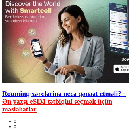
Rouminq xərclərinə necə qənaət etməli? -
Ən yaxşı eSIM tətbiqini seçmək üçün
məsləhətlər
0
0