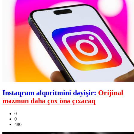
Instaqram alqoritmini dəyişir:
Orijinal
məzmun daha çox önə çıxacaq
0
0
486