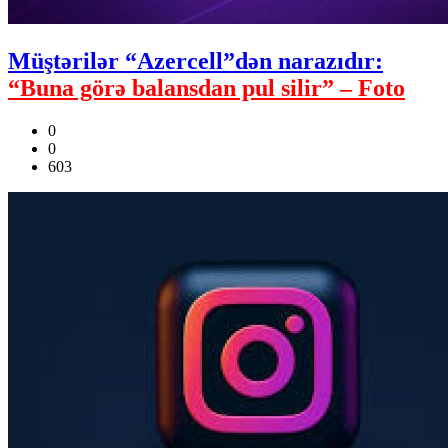
Müştərilər “Azercell”dən narazıdır:
“Buna görə balansdan pul silir” – Foto
0
0
603