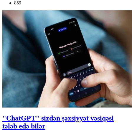
859
"ChatGPT" sizdən şəxsiyyət vəsiqəsi
tələb edə bilər