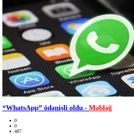
​“WhatsApp” ödənişli oldu -
Məbləğ
0
0
487