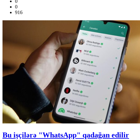
0
0
916
Bu işçilərə "WhatsApp" qadağan edilir