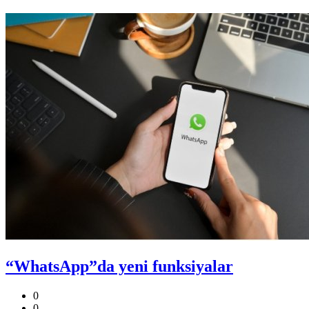
“WhatsApp”da yeni funksiyalar
0
0