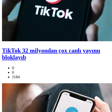
TikTok 32 milyondan çox canlı yayımı
bloklayıb
0
0
1184