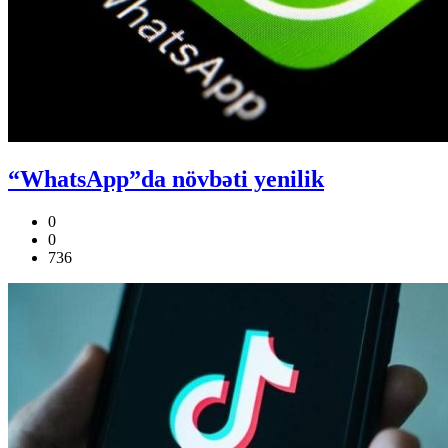
“WhatsApp”da növbəti yenilik
0
0
736