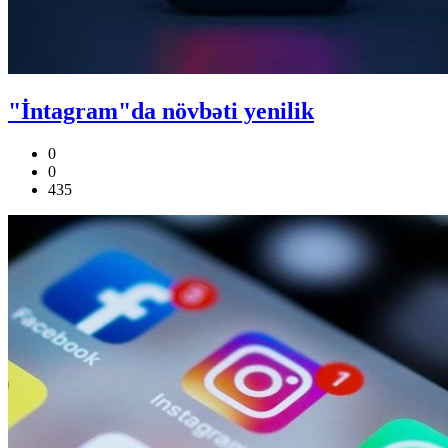
"İntagram"da növbəti yenilik
0
0
435