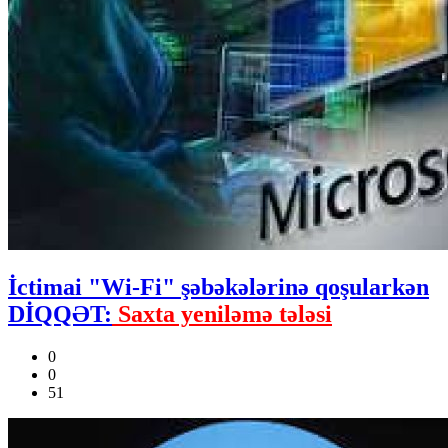
İctimai "Wi-Fi" şəbəkələrinə qoşularkən
DİQQƏT:
Saxta yeniləmə tələsi
0
0
51