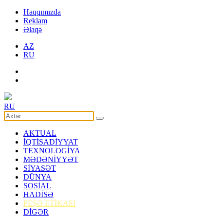
Haqqımızda
Reklam
Əlaqə
AZ
RU
RU
AKTUAL
İQTİSADİYYAT
TEXNOLOGİYA
MƏDƏNİYYƏT
SİYASƏT
DÜNYA
SOSİAL
HADİSƏ
PEŞƏ ETİKASI
DİGƏR