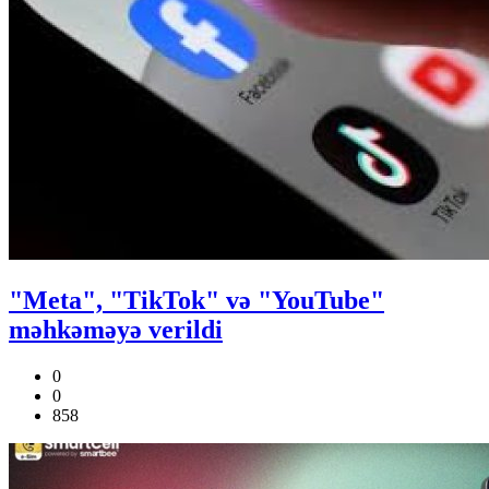
"Meta", "TikTok" və "YouTube"
məhkəməyə verildi
0
0
858