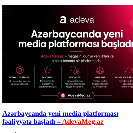
Azərbaycanda yeni media platforması
fəaliyyətə başladı –
AdevaMeg.az