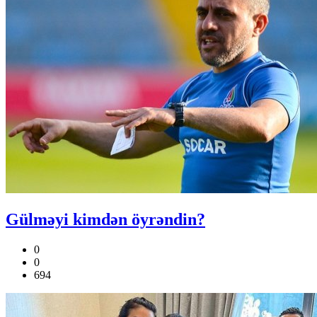
Gülməyi kimdən öyrəndin?
0
0
694