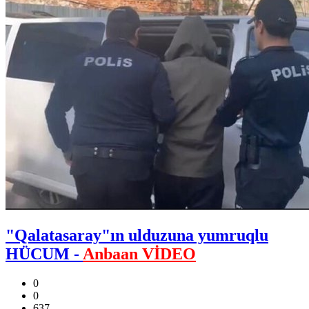
"Qalatasaray"ın ulduzuna yumruqlu
HÜCUM -
Anbaan VİDEO
0
0
637