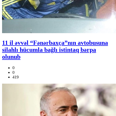
11 il əvvəl “Fənərbaxça”nın avtobusuna
silahlı hücumla bağlı istintaq bərpa
olunub
0
0
419