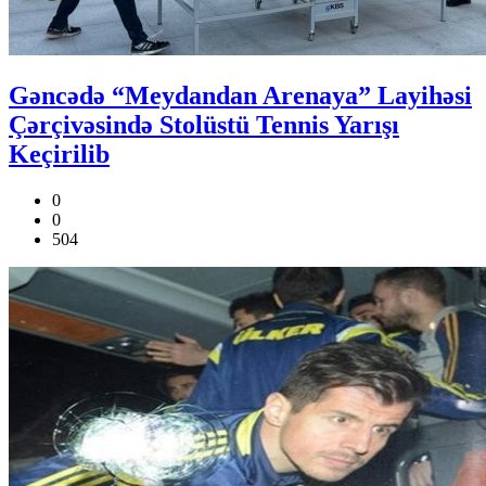
Gəncədə “Meydandan Arenaya” Layihəsi
Çərçivəsində Stolüstü Tennis Yarışı
Keçirilib
0
0
504