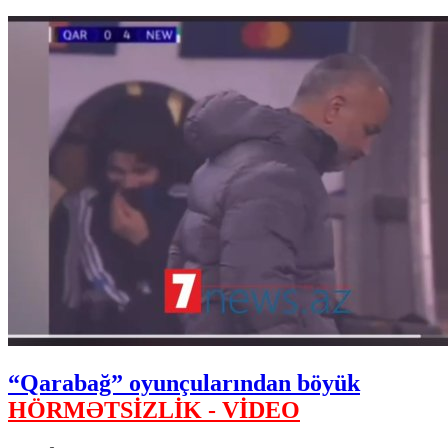
“Qarabağ” oyunçularından böyük
HÖRMƏTSİZLİK - VİDEO