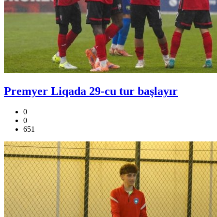
Premyer Liqada 29-cu tur başlayır
0
0
651