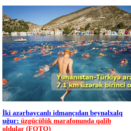
İki azərbaycanlı idmançıdan beynəlxalq
uğur:
üzgücülük marafonunda qalib
oldular (FOTO)