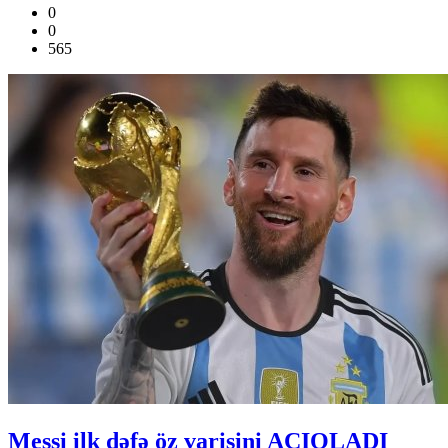
0
0
565
Messi ilk dəfə öz varisini AÇIQLADI