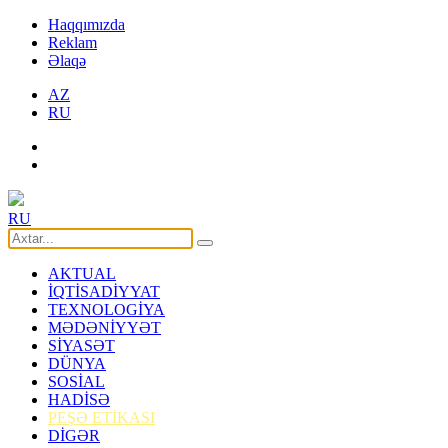
Haqqımızda
Reklam
Əlaqə
AZ
RU
RU
AKTUAL
İQTİSADİYYAT
TEXNOLOGİYA
MƏDƏNİYYƏT
SİYASƏT
DÜNYA
SOSİAL
HADİSƏ
PEŞƏ ETİKASI
DİGƏR