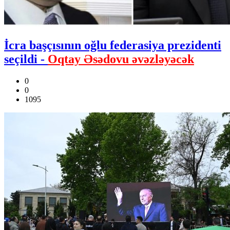
İcra başçısının oğlu federasiya prezidenti
seçildi -
Oqtay Əsədovu əvəzləyəcək
0
0
1095