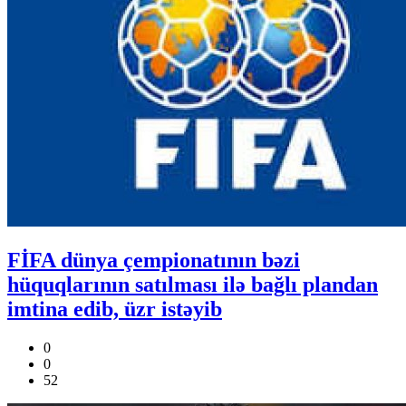
FİFA dünya çempionatının bəzi
hüquqlarının satılması ilə bağlı plandan
imtina edib, üzr istəyib
0
0
52