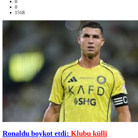
0
0
1518
Ronaldu boykot etdi:
Klubu külli