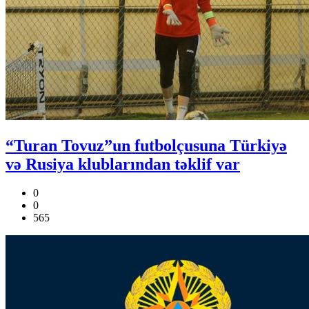
“Turan Tovuz”un futbolçusuna Türkiyə
və Rusiya klublarından təklif var
0
0
565