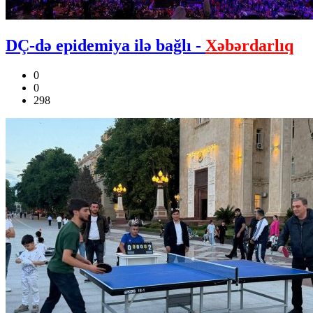
DÇ-də epidemiya ilə bağlı -
Xəbərdarlıq
0
0
298