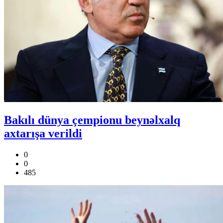
Bakılı dünya çempionu beynəlxalq
axtarışa verildi
0
0
485