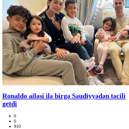
Ronaldo ailəsi ilə birgə Səudiyyədən təcili
getdi
0
0
910