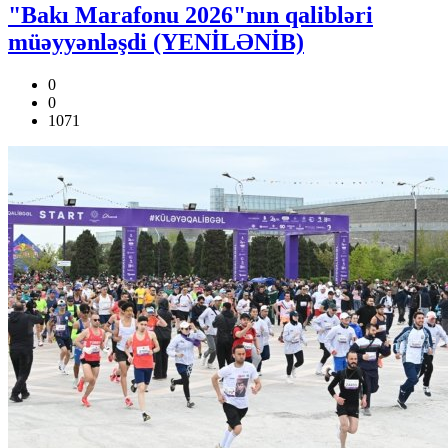
"Bakı Marafonu 2026"nın qalibləri
müəyyənləşdi (YENİLƏNİB)
0
0
1071