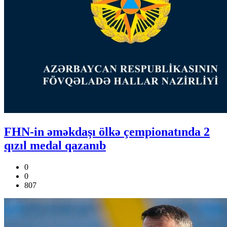
FHN-in əməkdaşı ölkə çempionatında 2
qızıl medal qazanıb
0
0
807