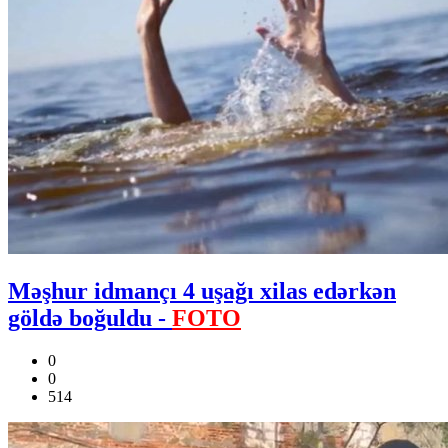
Məşhur idmançı 4 uşağı xilas edərkən
göldə boğuldu -
FOTO
0
0
514