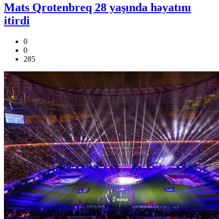
Mats Qrotenbreq 28 yaşında həyatını
itirdi
0
0
285