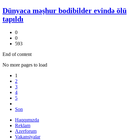
Dünyaca məşhur bodibilder evində ölü
tapıldı
0
0
593
End of content
No more pages to load
1
2
3
4
5
Son
Haqqımızda
Reklam
Azerforum
Vakansiyalar