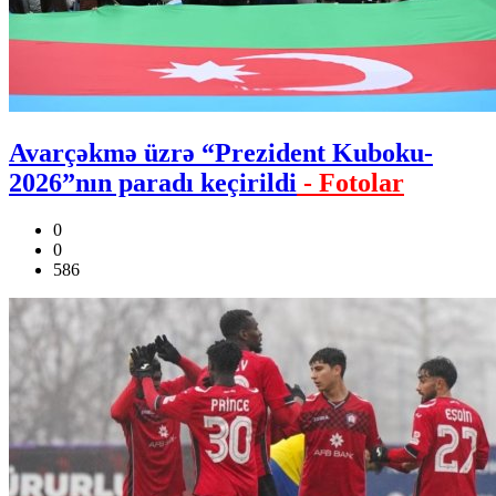
Avarçəkmə üzrə “Prezident Kuboku-
2026”nın paradı keçirildi
- Fotolar
0
0
586