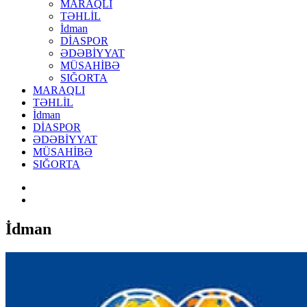
MARAQLI
TƏHLİL
İdman
DİASPOR
ƏDƏBİYYAT
MÜSAHİBƏ
SIĞORTA
MARAQLI
TƏHLİL
İdman
DİASPOR
ƏDƏBİYYAT
MÜSAHİBƏ
SIĞORTA
İdman