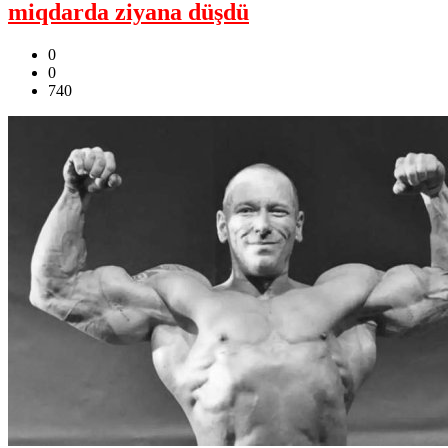
miqdarda ziyana düşdü
0
0
740