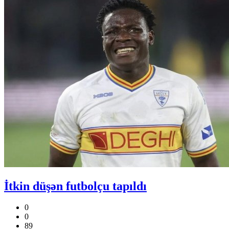
İtkin düşən futbolçu tapıldı
0
0
89