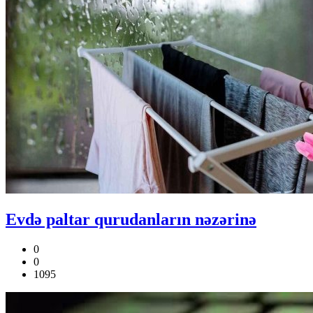
Evdə paltar qurudanların nəzərinə
0
0
1095