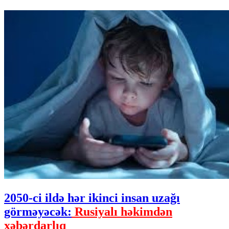
2050-ci ildə hər ikinci insan uzağı
görməyəcək:
Rusiyalı həkimdən
xəbərdarlıq