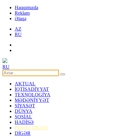
Haqqımızda
Reklam
Əlaqə
AZ
RU
RU
AKTUAL
İQTİSADİYYAT
TEXNOLOGİYA
MƏDƏNİYYƏT
SİYASƏT
DÜNYA
SOSİAL
HADİSƏ
PEŞƏ ETİKASI
DİGƏR