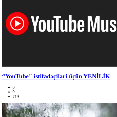
“YouTube" istifadəçiləri üçün YENİLİK
0
0
719