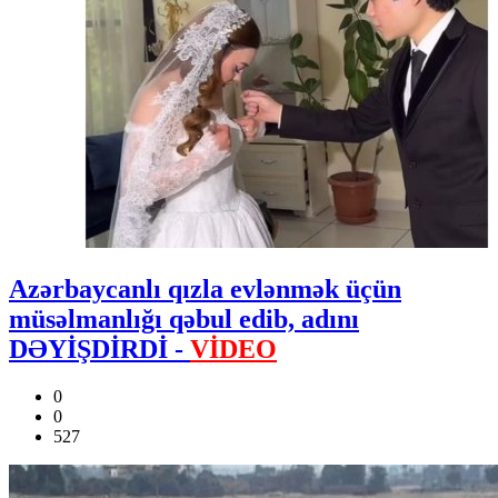
Azərbaycanlı qızla evlənmək üçün
müsəlmanlığı qəbul edib, adını
DƏYİŞDİRDİ -
VİDEO
0
0
527