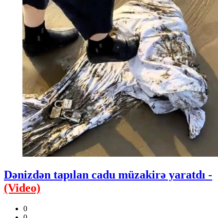
Dənizdən tapılan cadu müzakirə yaratdı -
(Video)
0
0