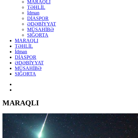
MARAQLI
TƏHLİL
İdman
DİASPOR
ƏDƏBİYYAT
MÜSAHİBƏ
SIĞORTA
MARAQLI
TƏHLİL
İdman
DİASPOR
ƏDƏBİYYAT
MÜSAHİBƏ
SIĞORTA
MARAQLI