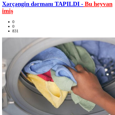
Xərçəngin dərmanı TAPILDI -
Bu heyvan
imiş
0
0
831