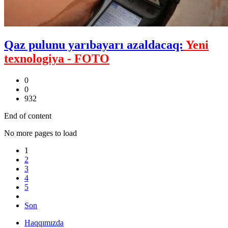
Qaz pulunu yarıbayarı azaldacaq:
Yeni
texnologiya - FOTO
0
0
932
End of content
No more pages to load
1
2
3
4
5
Son
Haqqımızda