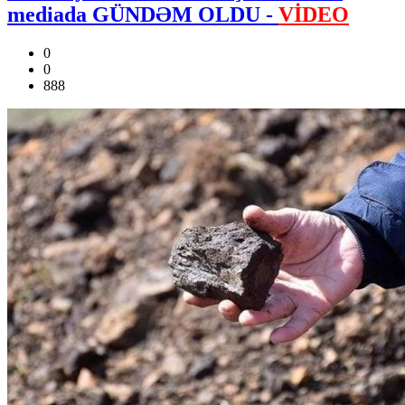
mediada GÜNDƏM OLDU -
VİDEO
0
0
888