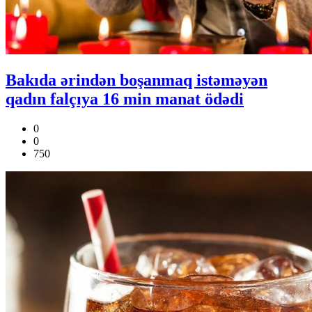
Bakıda ərindən boşanmaq istəməyən
qadın falçıya 16 min manat ödədi
0
0
750