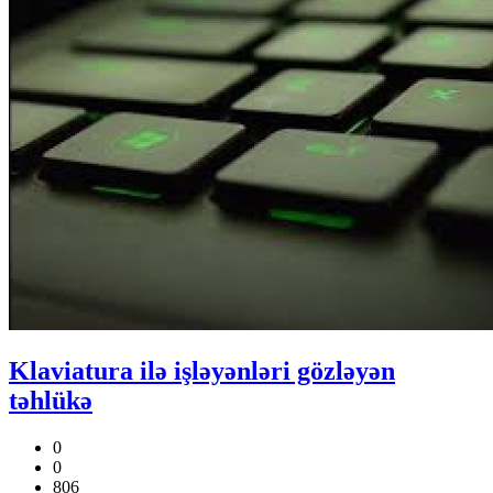
Klaviatura ilə işləyənləri gözləyən
təhlükə
0
0
806