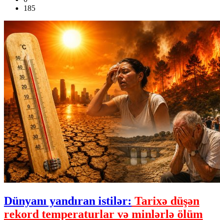
185
Dünyanı yandıran istilər:
Tarixə düşən
rekord temperaturlar və minlərlə ölüm