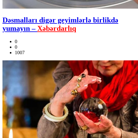
Dəsmalları digər geyimlərlə birlikdə
yumayın –
Xəbərdarlıq
0
0
1007