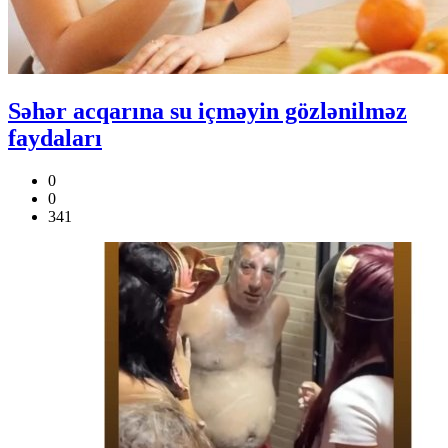
Səhər acqarına su içməyin gözlənilməz
faydaları
0
0
341