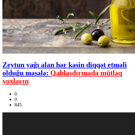
Zeytun yağı alan hər kəsin diqqət etməli
olduğu məsələ:
Qablaşdırmada mütləq
yoxlayın
0
0
845