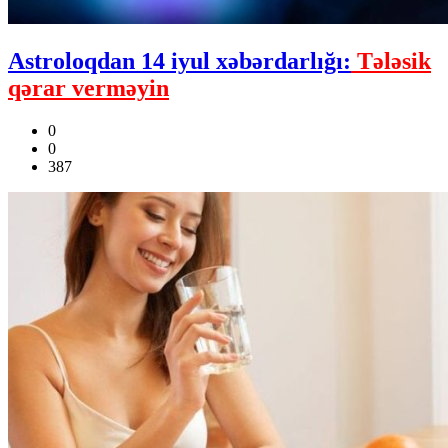
Astroloqdan 14 iyul xəbərdarlığı:
Tələsik
qərar verməyin
0
0
387