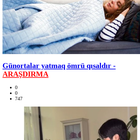
Günortalar yatmaq ömrü qısaldır -
ARAŞDIRMA
0
0
747