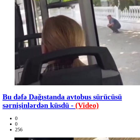
Bu dəfə Dağıstanda avtobus sürücüsü
sərnişinlərdən küsdü -
(Video)
0
0
256