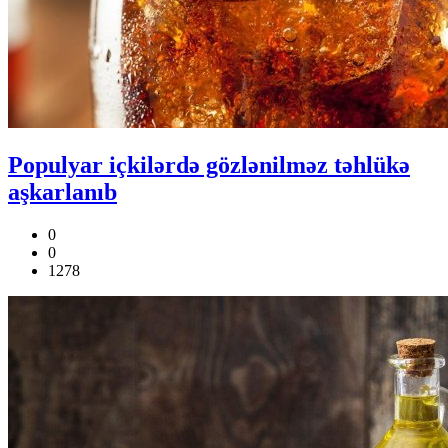
Populyar içkilərdə gözlənilməz təhlükə
aşkarlanıb
0
0
1278