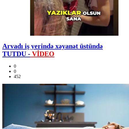
Arvadı iş yerində xəyanət üstündə
TUTDU -
VİDEO
0
0
452