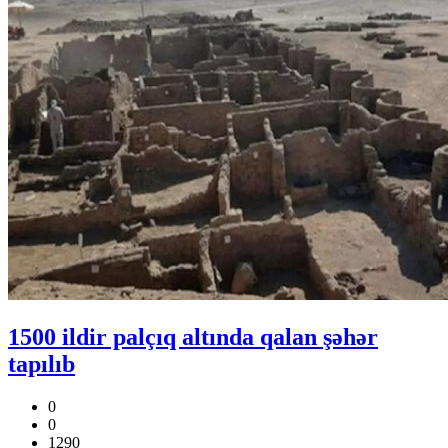
1500 ildir palçıq altında qalan şəhər
tapılıb
0
0
1290