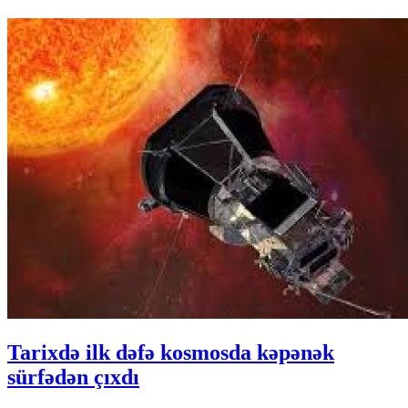
Tarixdə ilk dəfə kosmosda kəpənək
sürfədən çıxdı