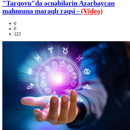
"Tarqovu"da əcnəbilərin Azərbaycan
mahnısına maraqlı rəqsi -
(Video)
0
0
222