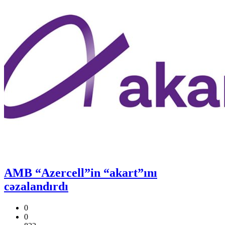
AMB “Azercell”in “akart”ını
cəzalandırdı
0
0