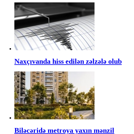
Naxçıvanda hiss edilən zəlzələ olub
Biləcəridə metroya yaxın mənzil