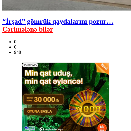
“İrşad” gömrük qaydalarını pozur…
Cərimələnə bilər
0
0
948