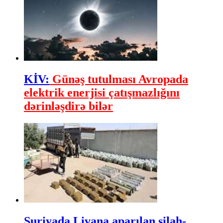
KİV:
Günəş tutulması Avropada
elektrik enerjisi çatışmazlığını
dərinləşdirə bilər
Suriyada Livana aparılan silah-