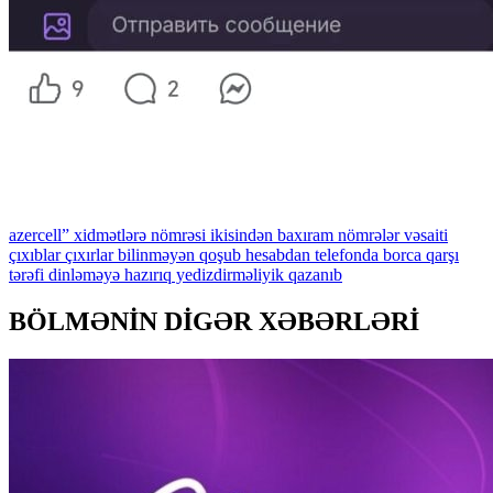
azercell”
xidmətlərə
nömrəsi
ikisindən
baxıram
nömrələr
vəsaiti
çıxıblar
çıxırlar
bilinməyən
qoşub
hesabdan
telefonda
borca
qarşı
tərəfi
dinləməyə
hazırıq
yedizdirməliyik
qazanıb
BÖLMƏNİN DİGƏR XƏBƏRLƏRİ