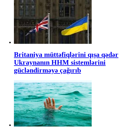
Britaniya müttəfiqlərini qışa qədər
Ukraynanın HHM sistemlərini
gücləndirməyə çağırıb