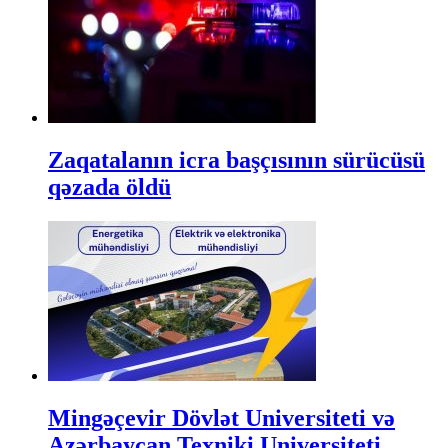
Zaqatalanın icra başçısının sürücüsü
qəzada öldü
Mingəçevir Dövlət Universiteti və
Azərbaycan Texniki Universiteti