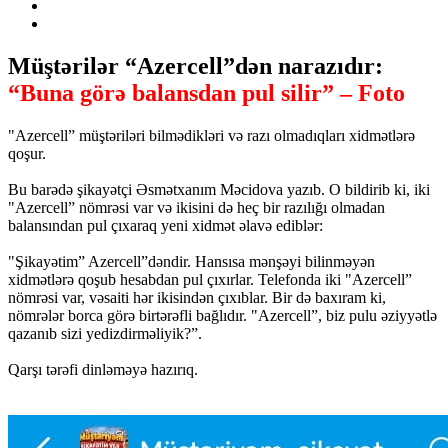
Müştərilər “Azercell”dən narazıdır:
“Buna görə balansdan pul silir” – Foto
"Azercell” müştəriləri bilmədikləri və razı olmadıqları xidmətlərə
qoşur.
Bu barədə şikayətçi Əsmətxanım Məcidova yazıb. O bildirib ki, iki
"Azercell” nömrəsi var və ikisini də heç bir razılığı olmadan
balansından pul çıxaraq yeni xidmət əlavə ediblər:
"Şikayətim” Azercell”dəndir. Hansısa mənşəyi bilinməyən
xidmətlərə qoşub hesabdan pul çıxırlar. Telefonda iki "Azercell”
nömrəsi var, vəsaiti hər ikisindən çıxıblar. Bir də baxıram ki,
nömrələr borca görə birtərəfli bağlıdır. "Azercell”, biz pulu əziyyətlə
qazanıb sizi yedizdirməliyik?”.
Qarşı tərəfi dinləməyə hazırıq.