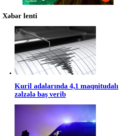
Xəbər lenti
Kuril adalarında 4,1 maqnitudalı
zəlzələ baş verib