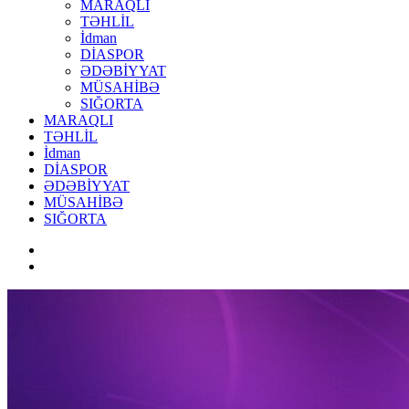
MARAQLI
TƏHLİL
İdman
DİASPOR
ƏDƏBİYYAT
MÜSAHİBƏ
SIĞORTA
MARAQLI
TƏHLİL
İdman
DİASPOR
ƏDƏBİYYAT
MÜSAHİBƏ
SIĞORTA