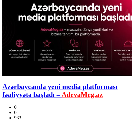
Azərbaycanda yeni media platforması
fəaliyyətə başladı –
AdevaMeg.az
0
0
933