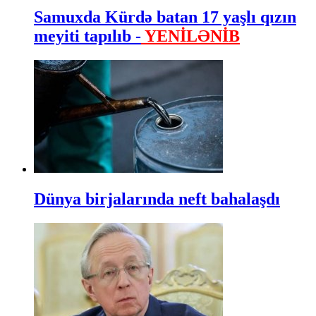
Samuxda Kürdə batan 17 yaşlı qızın
meyiti tapılıb -
YENİLƏNİB
Dünya birjalarında neft bahalaşdı