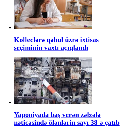
Kolleclərə qəbul üzrə ixtisas
seçiminin vaxtı açıqlandı
Yaponiyada baş verən zəlzələ
nəticəsində ölənlərin sayı 38-ə çatıb