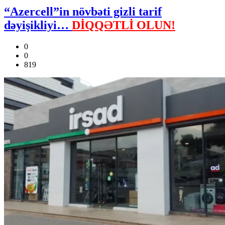
“Azercell”in növbəti gizli tarif
dəyişikliyi…
DİQQƏTLİ OLUN!
0
0
819