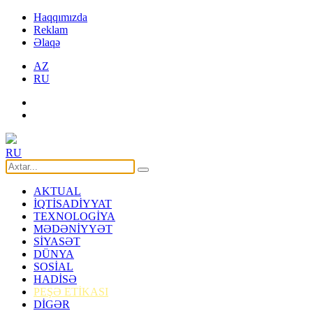
Haqqımızda
Reklam
Əlaqə
AZ
RU
RU
AKTUAL
İQTİSADİYYAT
TEXNOLOGİYA
MƏDƏNİYYƏT
SİYASƏT
DÜNYA
SOSİAL
HADİSƏ
PEŞƏ ETİKASI
DİGƏR