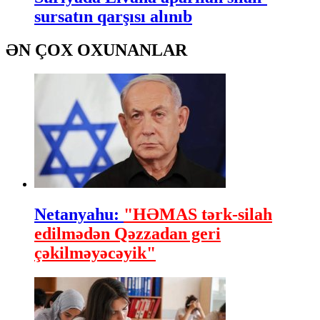
sursatın qarşısı alınıb
ƏN ÇOX OXUNANLAR
Netanyahu:
"HƏMAS tərk-silah
edilmədən Qəzzadan geri
çəkilməyəcəyik"