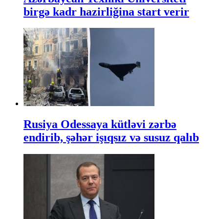
birgə kadr hazirliğina start verir
Rusiya Odessaya kütləvi zərbə
endirib, şəhər işıqsız və susuz qalıb