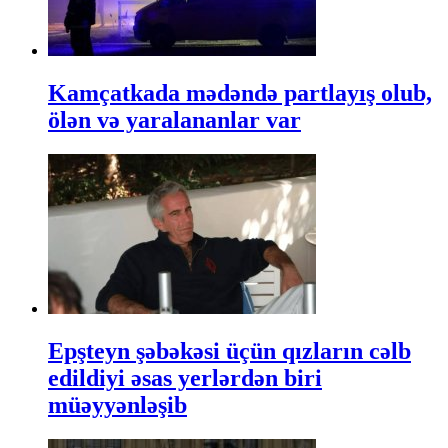
Kamçatkada mədəndə partlayış olub,
ölən və yaralananlar var
Epşteyn şəbəkəsi üçün qızların cəlb
edildiyi əsas yerlərdən biri
müəyyənləşib