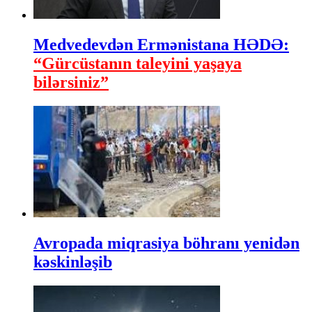
Medvedevdən Ermənistana HƏDƏ:
“Gürcüstanın taleyini yaşaya
bilərsiniz”
Avropada miqrasiya böhranı yenidən
kəskinləşib