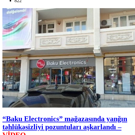
822
“Baku Electronics” mağazasında yanğın
təhlükəsizliyi pozuntuları aşkarlandı –
VİDEO