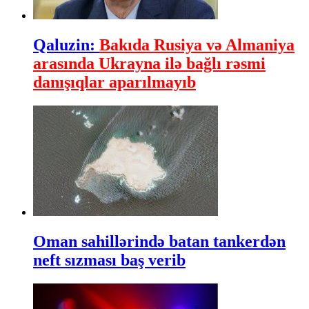
Qaluzin:
Bakıda Rusiya və Almaniya
arasında Ukrayna ilə bağlı rəsmi
danışıqlar aparılmayıb
Oman sahillərində batan tankerdən
neft sızması baş verib