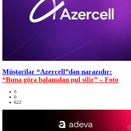
Müştərilər “Azercell”dən narazıdır:
“Buna görə balansdan pul silir” – Foto
0
0
622