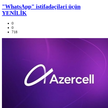
"WhatsApp" istifadəçiləri üçün
YENİLİK
0
0
718