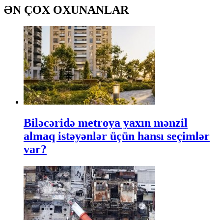
ƏN ÇOX OXUNANLAR
Biləcəridə metroya yaxın mənzil
almaq istəyənlər üçün hansı seçimlər
var?