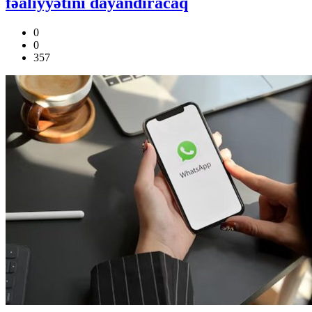
fəaliyyətini dayandıracaq
0
0
357