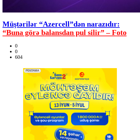
Müştərilər “Azercell”dən narazıdır:
“Buna görə balansdan pul silir” – Foto
0
0
604