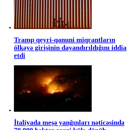
Tramp qeyri-qanuni miqrantların
ölkəyə girişinin dayandırıldığını iddia
etdi
İtaliyada meşə yanğınları nəticəsində