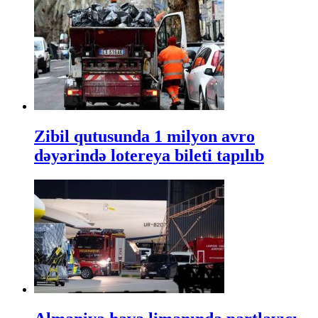
Zibil qutusunda 1 milyon avro
dəyərində lotereya bileti tapılıb