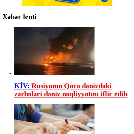
Xəbər lenti
KİV:
Rusiyanın Qara dənizdəki
zərbələri dəniz nəqliyyatını iflic edib