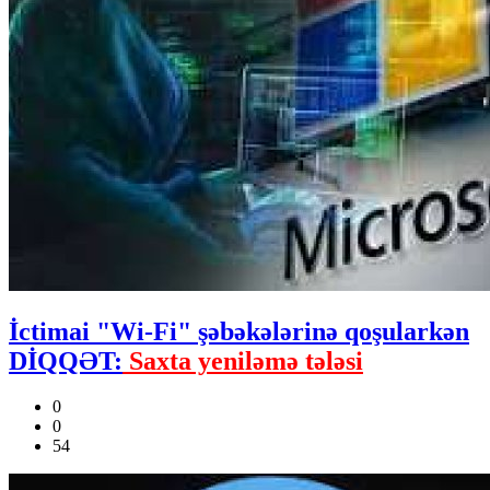
İctimai "Wi-Fi" şəbəkələrinə qoşularkən
DİQQƏT:
Saxta yeniləmə tələsi
0
0
54