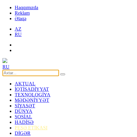
Haqqımızda
Reklam
Əlaqə
AZ
RU
RU
AKTUAL
İQTİSADİYYAT
TEXNOLOGİYA
MƏDƏNİYYƏT
SİYASƏT
DÜNYA
SOSİAL
HADİSƏ
PEŞƏ ETİKASI
DİGƏR