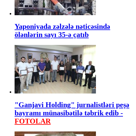
Yaponiyada zəlzələ nəticəsində
ölənlərin sayı 35-ə çatıb
"Ganjavi Holding" jurnalistləri peşə
bayramı münasibətilə təbrik edib -
FOTOLAR