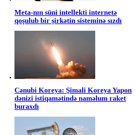
Meta-nın süni intellekti internetə
qoşulub bir şirkətin sisteminə sızdı
Cənubi Koreya: Şimali Koreya Yapon
dənizi istiqamətində naməlum raket
buraxdı