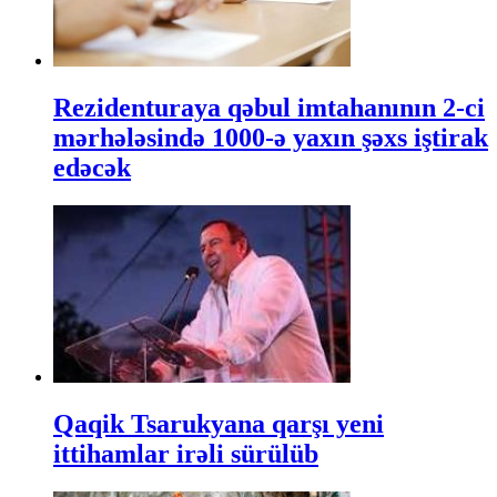
Rezidenturaya qəbul imtahanının 2-ci
mərhələsində 1000-ə yaxın şəxs iştirak
edəcək
Qaqik Tsarukyana qarşı yeni
ittihamlar irəli sürülüb