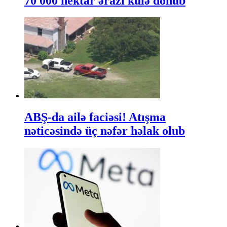
70 000 hektar ərazi külə dönüb
ABŞ-da ailə faciəsi! Atışma
nəticəsində üç nəfər həlak olub