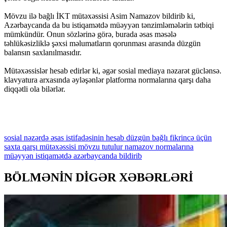
Mövzu ilə bağlı İKT mütəxəssisi Asim Namazov bildirib ki,
Azərbaycanda da bu istiqamətdə müəyyən tənzimləmələrin tətbiqi
mümkündür. Onun sözlərinə görə, burada əsas məsələ
təhlükəsizliklə şəxsi məlumatların qorunması arasında düzgün
balansın saxlanılmasıdır.
Mütəxəssislər hesab edirlər ki, əgər sosial mediaya nəzarət güclənsə.
klavyatura arxasında əyləşənlər platforma normalarına qarşı daha
diqqətli ola bilərlər.
sosial
nəzərdə
əsas
istifadəsinin
hesab
düzgün
bağlı
fikrincə
üçün
saxta
qarşı
mütəxəssisi
mövzu
tutulur
namazov
normalarına
müəyyən
istiqamətdə
azərbaycanda
bildirib
BÖLMƏNİN DİGƏR XƏBƏRLƏRİ