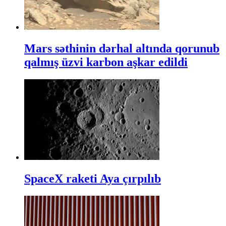
Mars səthinin dərhal altında qorunub
qalmış üzvi karbon aşkar edildi
SpaceX raketi Aya çırpılıb