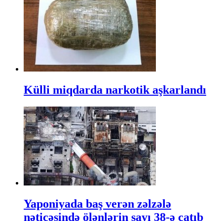
Külli miqdarda narkotik aşkarlandı
Yaponiyada baş verən zəlzələ
nəticəsində ölənlərin sayı 38-ə çatıb