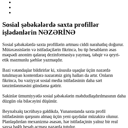
Sosial şəbəkələrdə saxta profillər
işlədənlərin NƏZƏRİNƏ
Sosial şəbəkələrdə saxta profillərin artması ciddi narahatlıq doğurur.
Mütəxəssislərin və istifadəçilərin fikrincə, bu tip hesabların əsas
məqsədi anonim qalaraq dezinformasiya yaymaq, təhqir və qeyri-
etik məzmunlu şərhlər yazmaqdır.
Bəzi vətəndaşlar bildirirlər ki, xüsusilə uşaqlar üçün nəzərdə
tutulmayan kontentlərə nəzarətsiz giriş halları da artır. Onların
fikrincə, bu vəziyyət sosial media istifadəsinin daha sərt
tənzimlənməsini gündəmə gətirir.
Sakinlər ümumiyyətlə sosial şəbəkələrin məhdudlaşdırılmasının daha
düzgün ola biləcəyini düşünür.
Beynəlxalq təcrübəyə gəldikdə, Yunanıstanda saxta profil
istifadəsinin qarşısını almaq üçün yeni qaydalar müzakirə olunur.
Planlaşdırılan mexanizmə əsasən, hər istifadəçinin yalnız bir real
şəxsə bağlı hesab açması nəzərdə tutulur.