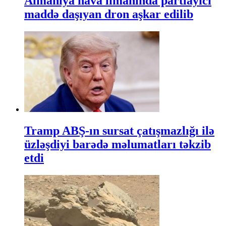
Almaniya hava limanında partlayıcı
maddə daşıyan dron aşkar edilib
Tramp ABŞ-ın sursat çatışmazlığı ilə
üzləşdiyi barədə məlumatları təkzib
etdi