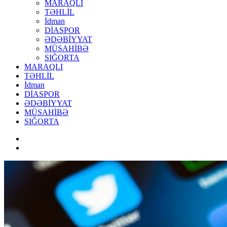
MARAQLI
TƏHLİL
İdman
DİASPOR
ƏDƏBİYYAT
MÜSAHİBƏ
SIĞORTA
MARAQLI
TƏHLİL
İdman
DİASPOR
ƏDƏBİYYAT
MÜSAHİBƏ
SIĞORTA