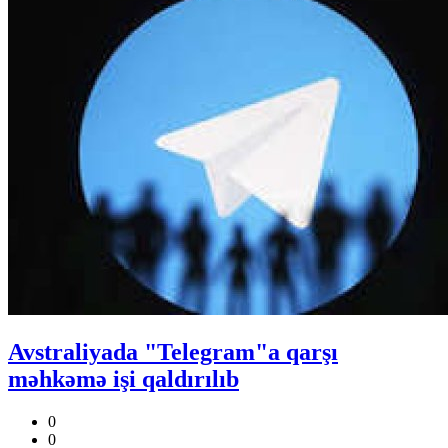
Avstraliyada "Telegram"a qarşı
məhkəmə işi qaldırılıb
0
0