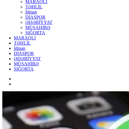
MARAQLI
TƏHLİL
İdman
DİASPOR
ƏDƏBİYYAT
MÜSAHİBƏ
SIĞORTA
MARAQLI
TƏHLİL
İdman
DİASPOR
ƏDƏBİYYAT
MÜSAHİBƏ
SIĞORTA