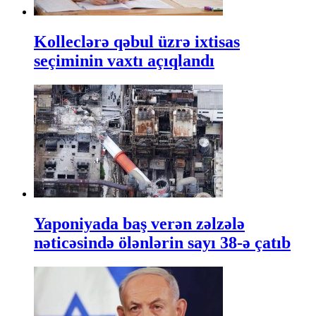
Kolleclərə qəbul üzrə ixtisas
seçiminin vaxtı açıqlandı
Yaponiyada baş verən zəlzələ
nəticəsində ölənlərin sayı 38-ə çatıb