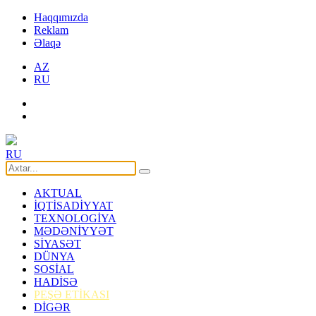
Haqqımızda
Reklam
Əlaqə
AZ
RU
RU
AKTUAL
İQTİSADİYYAT
TEXNOLOGİYA
MƏDƏNİYYƏT
SİYASƏT
DÜNYA
SOSİAL
HADİSƏ
PEŞƏ ETİKASI
DİGƏR