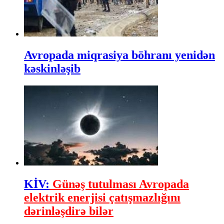
Avropada miqrasiya böhranı yenidən
kəskinləşib
KİV:
Günəş tutulması Avropada
elektrik enerjisi çatışmazlığını
dərinləşdirə bilər