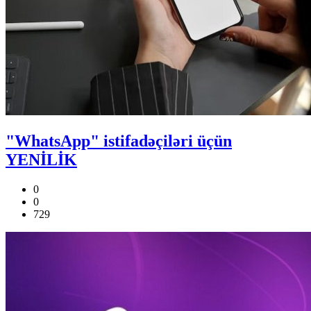
"WhatsApp" istifadəçiləri üçün
YENİLİK
0
0
729