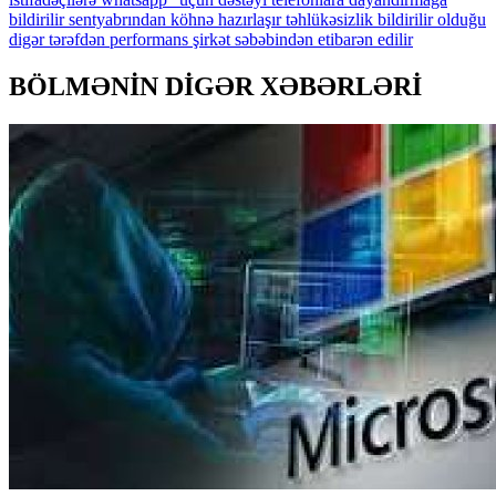
bildirilir
sentyabrından
köhnə
hazırlaşır
təhlükəsizlik
bildirilir
olduğu
digər
tərəfdən
performans
şirkət
səbəbindən
etibarən
edilir
BÖLMƏNİN DİGƏR XƏBƏRLƏRİ