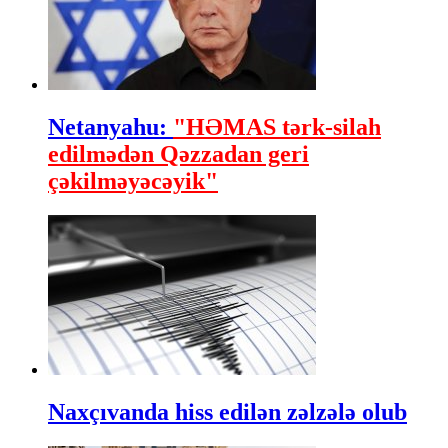
Netanyahu:
"HƏMAS tərk-silah
edilmədən Qəzzadan geri
çəkilməyəcəyik"
Naxçıvanda hiss edilən zəlzələ olub