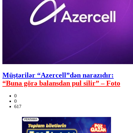
Müştərilər “Azercell”dən narazıdır:
“Buna görə balansdan pul silir” – Foto
0
0
617