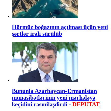
Hörmüz boğazının açılması üçün yeni
şərtlər irəli sürülüb
Bununla Azərbaycan-Ermənistan
münasibətlərinin yeni mərhələyə
keçidini rəsmiləşdirdi -
DEPUTAT