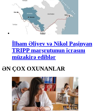
İlham Əliyev və Nikol Paşinyan
TRIPP marşrutunun icrasını
müzakirə ediblər
ƏN ÇOX OXUNANLAR