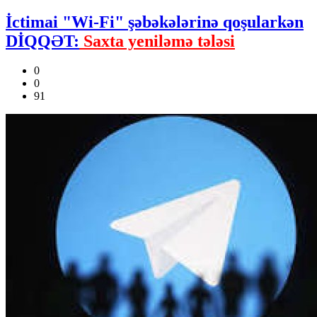
İctimai "Wi-Fi" şəbəkələrinə qoşularkən
DİQQƏT:
Saxta yeniləmə tələsi
0
0
91