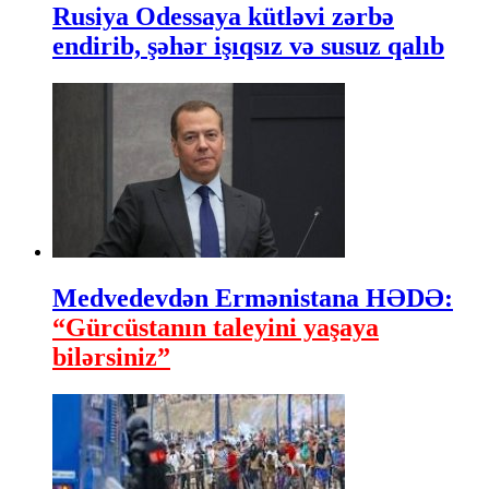
Rusiya Odessaya kütləvi zərbə
endirib, şəhər işıqsız və susuz qalıb
Medvedevdən Ermənistana HƏDƏ:
“Gürcüstanın taleyini yaşaya
bilərsiniz”