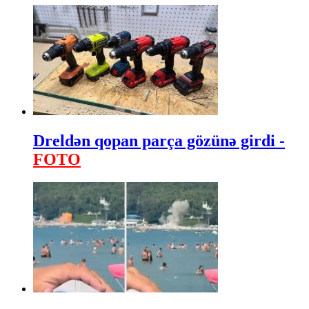
Dreldən qopan parça gözünə girdi -
FOTO