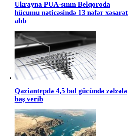
Ukrayna PUA-sının Belqoroda
hücumu nəticəsində 13 nəfər xəsarət
alıb
Qaziantepdə 4,5 bal gücündə zəlzələ
baş verib