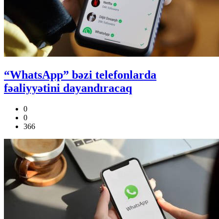
“WhatsApp” bəzi telefonlarda
fəaliyyətini dayandıracaq
0
0
366