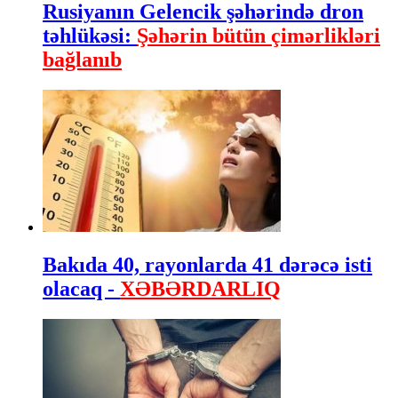
Rusiyanın Gelencik şəhərində dron
təhlükəsi:
Şəhərin bütün çimərlikləri
bağlanıb
Bakıda 40, rayonlarda 41 dərəcə isti
olacaq -
XƏBƏRDARLIQ