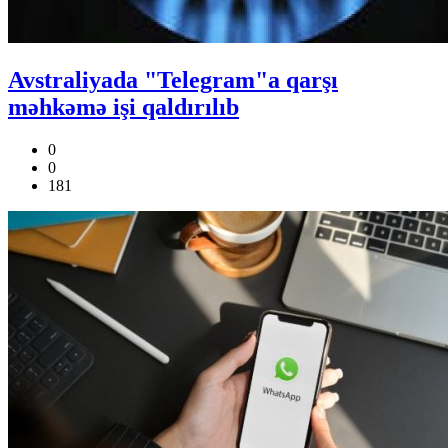
Avstraliyada "Telegram"a qarşı
məhkəmə işi qaldırılıb
0
0
181