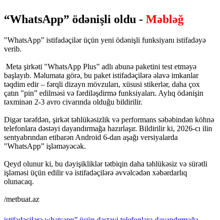
​“WhatsApp” ödənişli oldu -
Məbləğ
"WhatsApp” istifadəçilər üçün yeni ödənişli funksiyanı istifadəyə
verib.
Meta şirkəti "WhatsApp Plus” adlı abunə paketini test etməyə
başlayıb. Məlumata görə, bu paket istifadəçilərə əlavə imkanlar
təqdim edir – fərqli dizayn mövzuları, xüsusi stikerlər, daha çox
çatın "pin” edilməsi və fərdiləşdirmə funksiyaları. Aylıq ödənişin
təxminən 2-3 avro civarında olduğu bildirilir.
Digər tərəfdən, şirkət təhlükəsizlik və performans səbəbindən köhnə
telefonlara dəstəyi dayandırmağa hazırlaşır. Bildirilir ki, 2026-cı ilin
sentyabrından etibarən Android 6-dan aşağı versiyalarda
"WhatsApp” işləməyəcək.
Qeyd olunur ki, bu dəyişikliklər tətbiqin daha təhlükəsiz və sürətli
işləməsi üçün edilir və istifadəçilərə əvvəlcədən xəbərdarlıq
olunacaq.
/metbuat.az
istifadəçilərə
whatsapp”
üçün
dəstəyi
telefonlara
dayandırmağa