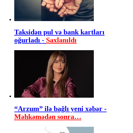
Taksidən pul və bank kartları
oğurladı -
Saxlanıldı
“Arzum” ilə bağlı yeni xəbər -
Məhkəmədən sonra…