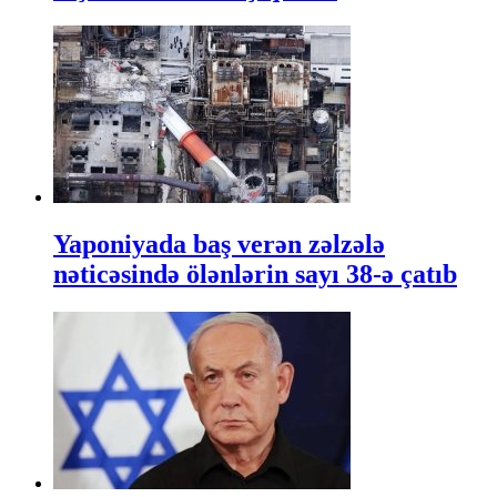
Yaponiyada baş verən zəlzələ
nəticəsində ölənlərin sayı 38-ə çatıb