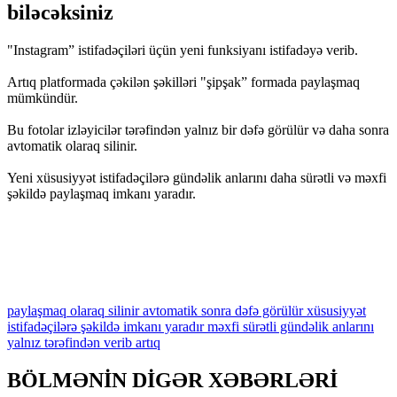
biləcəksiniz
"Instagram” istifadəçiləri üçün yeni funksiyanı istifadəyə verib.
Artıq platformada çəkilən şəkilləri "şipşak” formada paylaşmaq
mümkündür.
Bu fotolar izləyicilər tərəfindən yalnız bir dəfə görülür və daha sonra
avtomatik olaraq silinir.
Yeni xüsusiyyət istifadəçilərə gündəlik anlarını daha sürətli və məxfi
şəkildə paylaşmaq imkanı yaradır.
paylaşmaq
olaraq
silinir
avtomatik
sonra
dəfə
görülür
xüsusiyyət
istifadəçilərə
şəkildə
imkanı
yaradır
məxfi
sürətli
gündəlik
anlarını
yalnız
tərəfindən
verib
artıq
BÖLMƏNİN DİGƏR XƏBƏRLƏRİ