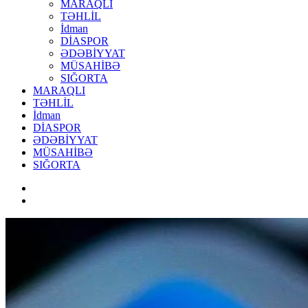
MARAQLI
TƏHLİL
İdman
DİASPOR
ƏDƏBİYYAT
MÜSAHİBƏ
SIĞORTA
MARAQLI
TƏHLİL
İdman
DİASPOR
ƏDƏBİYYAT
MÜSAHİBƏ
SIĞORTA