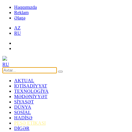
Haqqımızda
Reklam
Əlaqə
AZ
RU
RU
AKTUAL
İQTİSADİYYAT
TEXNOLOGİYA
MƏDƏNİYYƏT
SİYASƏT
DÜNYA
SOSİAL
HADİSƏ
PEŞƏ ETİKASI
DİGƏR