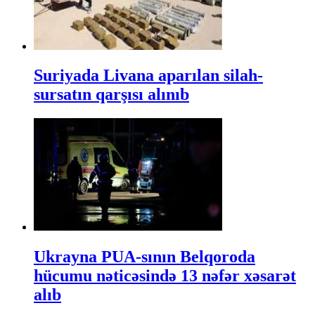
Suriyada Livana aparılan silah-
sursatın qarşısı alınıb
Ukrayna PUA-sının Belqoroda
hücumu nəticəsində 13 nəfər xəsarət
alıb