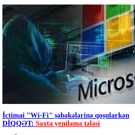
İctimai "Wi-Fi" şəbəkələrinə qoşularkən
DİQQƏT:
Saxta yeniləmə tələsi