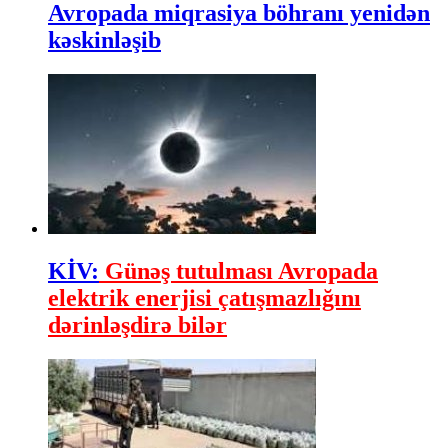
Avropada miqrasiya böhranı yenidən
kəskinləşib
KİV:
Günəş tutulması Avropada
elektrik enerjisi çatışmazlığını
dərinləşdirə bilər