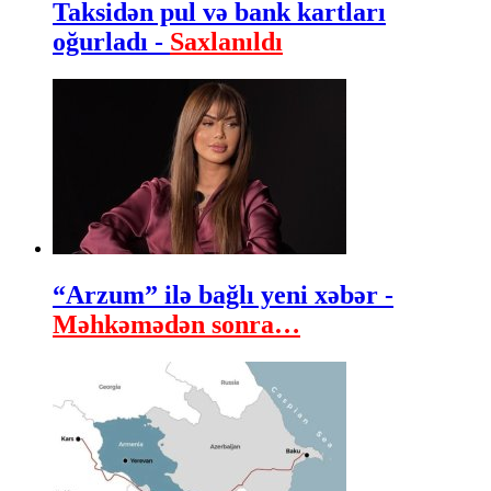
Taksidən pul və bank kartları
oğurladı -
Saxlanıldı
“Arzum” ilə bağlı yeni xəbər -
Məhkəmədən sonra…