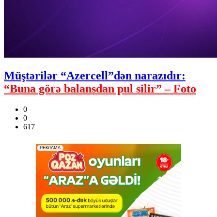
Müştərilər “Azercell”dən narazıdır:
“Buna görə balansdan pul silir” – Foto
0
0
617