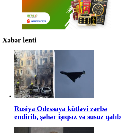
Xəbər lenti
Rusiya Odessaya kütləvi zərbə
endirib, şəhər işıqsız və susuz qalıb