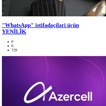
"WhatsApp" istifadəçiləri üçün
YENİLİK
0
0
729