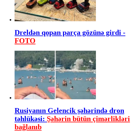
Dreldən qopan parça gözünə girdi -
FOTO
Rusiyanın Gelencik şəhərində dron
təhlükəsi:
Şəhərin bütün çimərlikləri
bağlanıb