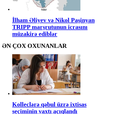
İlham Əliyev və Nikol Paşinyan
TRIPP marşrutunun icrasını
müzakirə ediblər
ƏN ÇOX OXUNANLAR
Kolleclərə qəbul üzrə ixtisas
seçiminin vaxtı açıqlandı