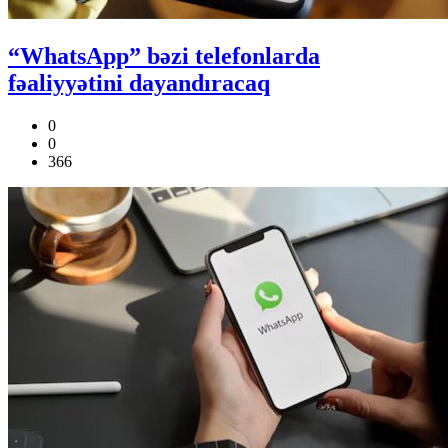
“WhatsApp” bəzi telefonlarda
fəaliyyətini dayandıracaq
0
0
366