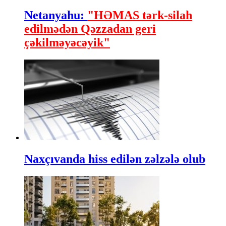
Netanyahu:
"HƏMAS tərk-silah
edilmədən Qəzzadan geri
çəkilməyəcəyik"
Naxçıvanda hiss edilən zəlzələ olub