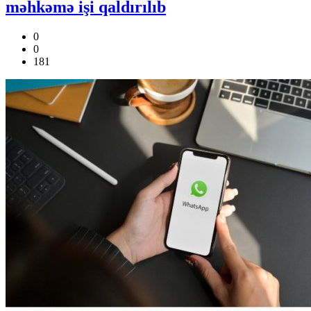
məhkəmə işi qaldırılıb
0
0
181