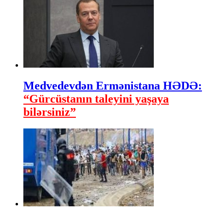
Medvedevdən Ermənistana HƏDƏ:
“Gürcüstanın taleyini yaşaya
bilərsiniz”