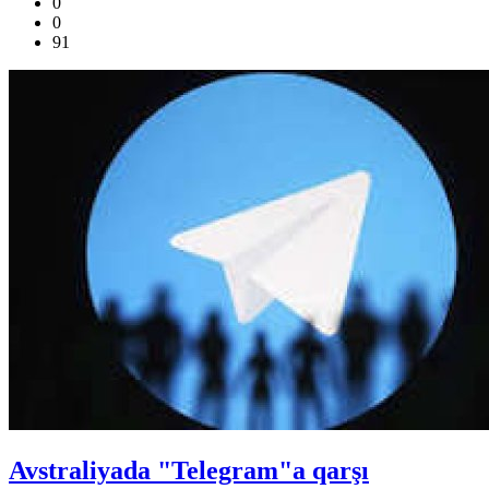
0
0
91
Avstraliyada "Telegram"a qarşı