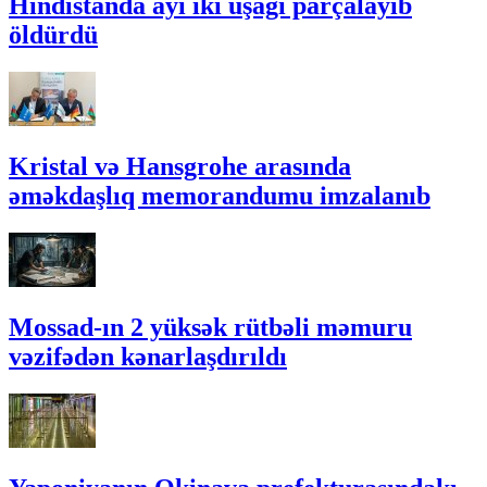
Hindistanda ayı iki uşağı parçalayıb
öldürdü
Kristal və Hansgrohe arasında
əməkdaşlıq memorandumu imzalanıb
Mossad-ın 2 yüksək rütbəli məmuru
vəzifədən kənarlaşdırıldı