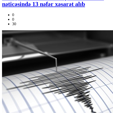
nəticəsində 13 nəfər xəsarət alıb
0
0
30