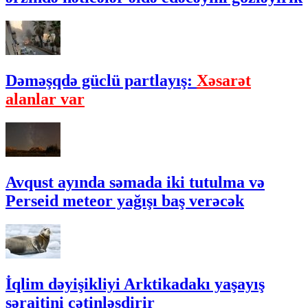
Dəməşqdə güclü partlayış:
Xəsarət
alanlar var
Avqust ayında səmada iki tutulma və
Perseid meteor yağışı baş verəcək
İqlim dəyişikliyi Arktikadakı yaşayış
şəraitini çətinləşdirir