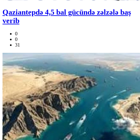
Qaziantepdə 4,5 bal gücündə zəlzələ baş
verib
0
0
31