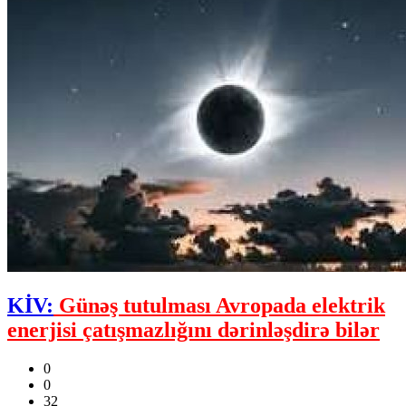
KİV:
Günəş tutulması Avropada elektrik
enerjisi çatışmazlığını dərinləşdirə bilər
0
0
32