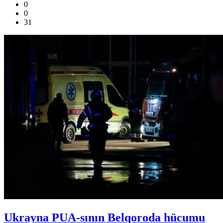
0
0
31
Ukrayna PUA-sının Belqoroda hücumu