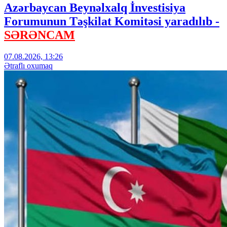
Azərbaycan Beynəlxalq İnvestisiya
Forumunun Təşkilat Komitəsi yaradılıb -
SƏRƏNCAM
07.08.2026, 13:26
Ətraflı oxumaq