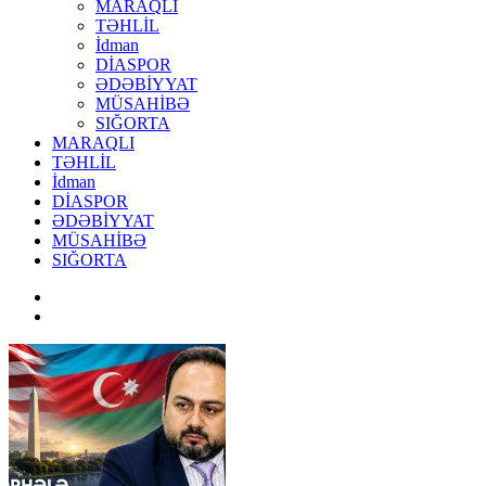
MARAQLI
TƏHLİL
İdman
DİASPOR
ƏDƏBİYYAT
MÜSAHİBƏ
SIĞORTA
MARAQLI
TƏHLİL
İdman
DİASPOR
ƏDƏBİYYAT
MÜSAHİBƏ
SIĞORTA