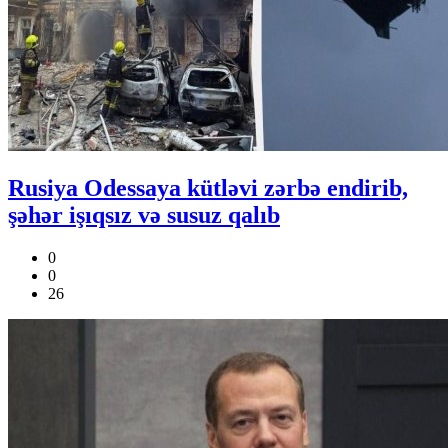
Rusiya Odessaya kütləvi zərbə endirib,
şəhər işıqsız və susuz qalıb
0
0
26