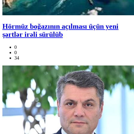
Hörmüz boğazının açılması üçün yeni
şərtlər irəli sürülüb
0
0
34