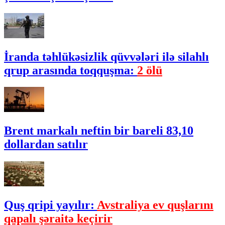
İranda təhlükəsizlik qüvvələri ilə silahlı
qrup arasında toqquşma:
2 ölü
Brent markalı neftin bir bareli 83,10
dollardan satılır
Quş qripi yayılır:
Avstraliya ev quşlarını
qapalı şəraitə keçirir