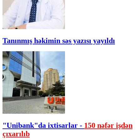
Tanınmış həkimin səs yazısı yayıldı
"Unibank"da ixtisarlar -
150 nəfər işdən
çıxarılıb