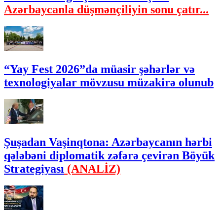
Azərbaycanla düşmənçiliyin sonu çatır...
“Yay Fest 2026”da müasir şəhərlər və
texnologiyalar mövzusu müzakirə olunub
Şuşadan Vaşinqtona: Azərbaycanın hərbi
qələbəni diplomatik zəfərə çevirən Böyük
Strategiyası
(ANALİZ)