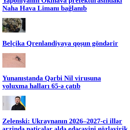
Yaponiyanın Okinava prefekturasındakı
Naha Hava Limanı bağlanıb
Belçika Qrenlandiyaya qoşun göndərir
Yunanıstanda Qərbi Nil virusuna
yoluxma halları 65-ə çatıb
Zelenski: Ukraynanın 2026–2027-ci illər
ərzində nəticələr əldə edəcəyini gözləyirik