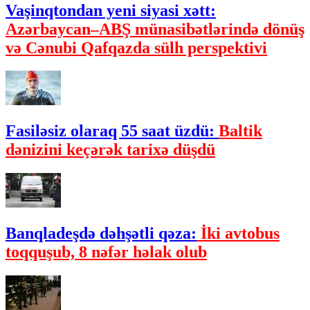
Vaşinqtondan yeni siyasi xətt:
Azərbaycan–ABŞ münasibətlərində dönüş
və Cənubi Qafqazda sülh perspektivi
Fasiləsiz olaraq 55 saat üzdü:
Baltik
dənizini keçərək tarixə düşdü
Banqladeşdə dəhşətli qəza:
İki avtobus
toqquşub, 8 nəfər həlak olub