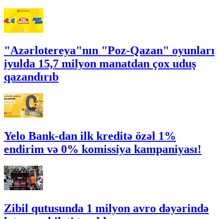
"Azərlotereya"nın "Poz-Qazan" oyunları
iyulda 15,7 milyon manatdan çox uduş
qazandırıb
Yelo Bank-dan ilk kreditə özəl 1%
endirim və 0% komissiya kampaniyası!
Zibil qutusunda 1 milyon avro dəyərində