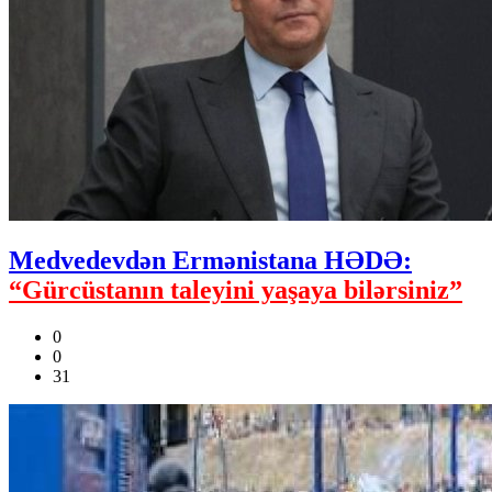
Medvedevdən Ermənistana HƏDƏ:
“Gürcüstanın taleyini yaşaya bilərsiniz”
0
0
31