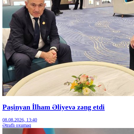
Paşinyan İlham Əliyevə zəng etdi
08.08.2026, 13:40
Ətraflı oxumaq