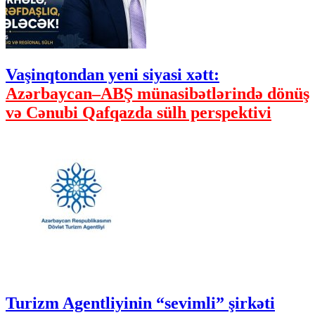
Vaşinqtondan yeni siyasi xətt:
Azərbaycan–ABŞ münasibətlərində dönüş
və Cənubi Qafqazda sülh perspektivi
Turizm Agentliyinin “sevimli” şirkəti