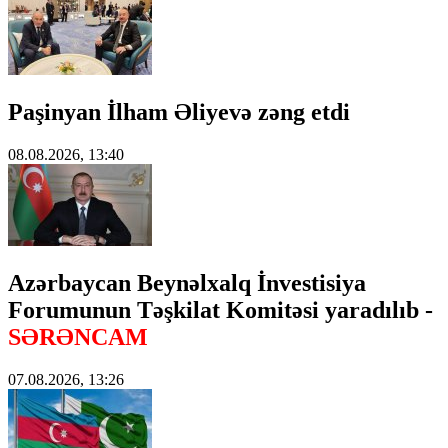
Paşinyan İlham Əliyevə zəng etdi
08.08.2026, 13:40
Azərbaycan Beynəlxalq İnvestisiya
Forumunun Təşkilat Komitəsi yaradılıb -
SƏRƏNCAM
07.08.2026, 13:26