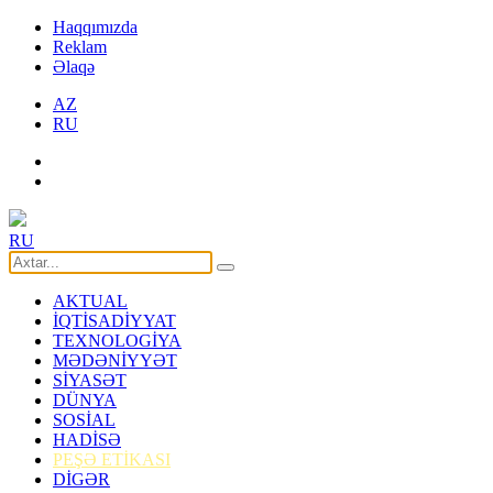
Haqqımızda
Reklam
Əlaqə
AZ
RU
RU
AKTUAL
İQTİSADİYYAT
TEXNOLOGİYA
MƏDƏNİYYƏT
SİYASƏT
DÜNYA
SOSİAL
HADİSƏ
PEŞƏ ETİKASI
DİGƏR