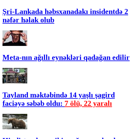
Şri-Lankada həbsxanadakı insidentdə 2
nəfər həlak olub
Meta-nın ağıllı eynəkləri qadağan edilir
Tayland məktəbində 14 yaşlı şagird
faciəyə səbəb oldu:
7 ölü, 22 yaralı