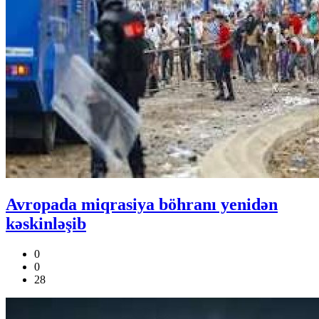
Avropada miqrasiya böhranı yenidən
kəskinləşib
0
0
28