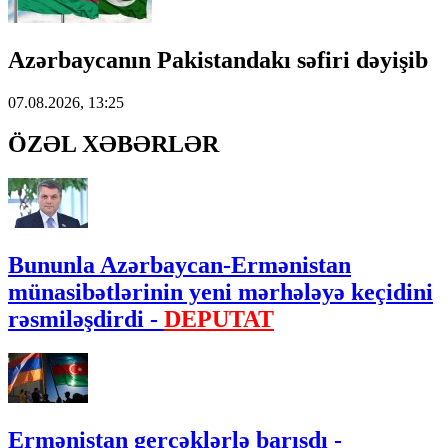
Azərbaycanın Pakistandakı səfiri dəyişib
07.08.2026, 13:25
ÖZƏL XƏBƏRLƏR
Bununla Azərbaycan-Ermənistan
münasibətlərinin yeni mərhələyə keçidini
rəsmiləşdirdi -
DEPUTAT
Ermənistan gerçəklərlə barışdı -