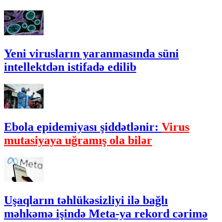
Yeni virusların yaranmasında süni
intellektdən istifadə edilib
Ebola epidemiyası şiddətlənir:
Virus
mutasiyaya uğramış ola bilər
Uşaqların təhlükəsizliyi ilə bağlı
məhkəmə işində Meta-ya rekord cərimə