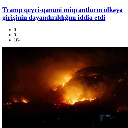
Tramp qeyri-qanuni miqrantların ölkəyə
girişinin dayandırıldığını iddia etdi
0
0
104