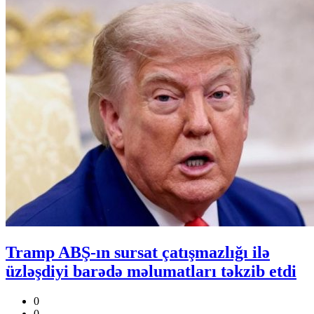
Tramp ABŞ-ın sursat çatışmazlığı ilə
üzləşdiyi barədə məlumatları təkzib etdi
0
0