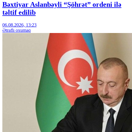
Bəxtiyar Aslanbəyli “Şöhrət” ordeni ilə
təltif edilib
06.08.2026, 13:23
Ətraflı oxumaq