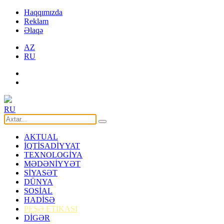
Haqqımızda
Reklam
Əlaqə
AZ
RU
RU
AKTUAL
İQTİSADİYYAT
TEXNOLOGİYA
MƏDƏNİYYƏT
SİYASƏT
DÜNYA
SOSİAL
HADİSƏ
PEŞƏ ETİKASI
DİGƏR