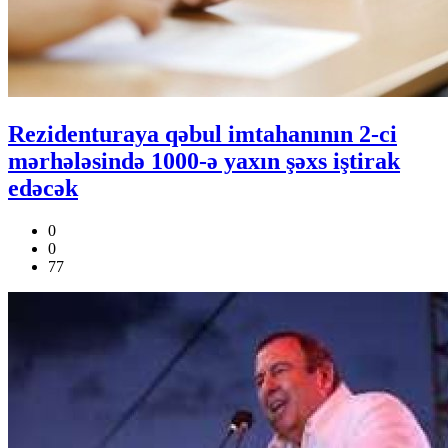
Rezidenturaya qəbul imtahanının 2-ci
mərhələsində 1000-ə yaxın şəxs iştirak
edəcək
0
0
77