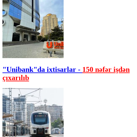
"Unibank"da ixtisarlar -
150 nəfər işdən
çıxarılıb