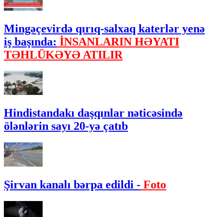
Mingəçevirdə qırıq-salxaq katerlər yenə
iş başında:
İNSANLARIN HƏYATI
TƏHLÜKƏYƏ ATILIR
Hindistandakı daşqınlar nəticəsində
ölənlərin sayı 20-yə çatıb
Şirvan kanalı bərpa edildi -
Foto