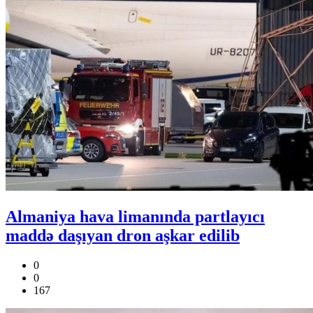
Almaniya hava limanında partlayıcı
maddə daşıyan dron aşkar edilib
0
0
167