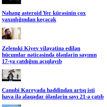
Nəhəng asteroid Yer kürəsinin çox
yaxınlığından keçəcək
Zelenski Kiyev vilayətinə edilən
hücumlar nəticəsində ölənlərin sayının
17-yə çatdığını açıqlayıb
Cənubi Koreyada həddindən artıq isti
hava ilə əlaqədar ölənlərin sayı 21-ə çatıb