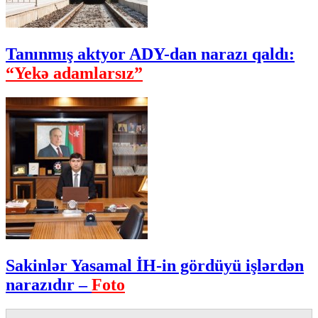
Tanınmış aktyor ADY-dan narazı qaldı:
“Yekə adamlarsız”
Sakinlər Yasamal İH-in gördüyü işlərdən
narazıdır –
Foto