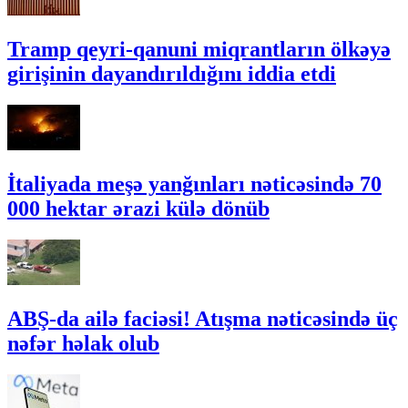
Tramp qeyri-qanuni miqrantların ölkəyə
girişinin dayandırıldığını iddia etdi
İtaliyada meşə yanğınları nəticəsində 70
000 hektar ərazi külə dönüb
ABŞ-da ailə faciəsi! Atışma nəticəsində üç
nəfər həlak olub