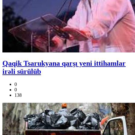
Qaqik Tsarukyana qarşı yeni ittihamlar
irəli sürülüb
0
0
138