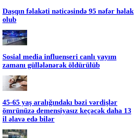
Daşqın fəlakəti nəticəsində 95 nəfər həlak
olub
Sosial media influenseri canlı yayım
zamanı güllələnərək öldürülüb
45-65 yaş aralığındakı bəzi vərdişlər
ömrünüzə demensiyasız keçəcək daha 13
il əlavə edə bilər