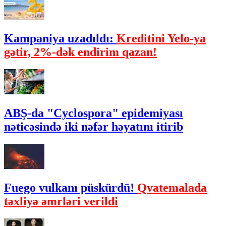
Kampaniya uzadıldı:
Kreditini Yelo-ya
gətir, 2%-dək endirim qazan!
ABŞ-da "Cyclospora" epidemiyası
nəticəsində iki nəfər həyatını itirib
Fuego vulkanı püskürdü!
Qvatemalada
təxliyə əmrləri verildi