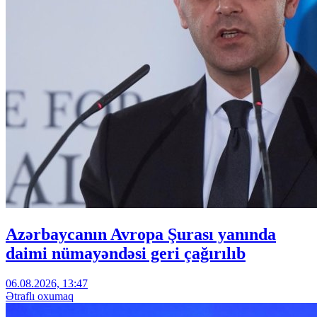
Azərbaycanın Avropa Şurası yanında
daimi nümayəndəsi geri çağırılıb
06.08.2026, 13:47
Ətraflı oxumaq