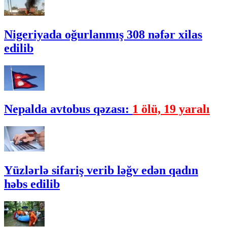
Nigeriyada oğurlanmış 308 nəfər xilas
edilib
Nepalda avtobus qəzası:
1 ölü, 19 yaralı
Yüzlərlə sifariş verib ləğv edən qadın
həbs edilib