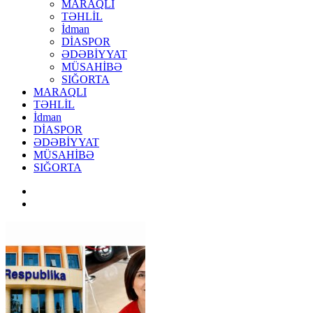
MARAQLI
TƏHLİL
İdman
DİASPOR
ƏDƏBİYYAT
MÜSAHİBƏ
SIĞORTA
MARAQLI
TƏHLİL
İdman
DİASPOR
ƏDƏBİYYAT
MÜSAHİBƏ
SIĞORTA