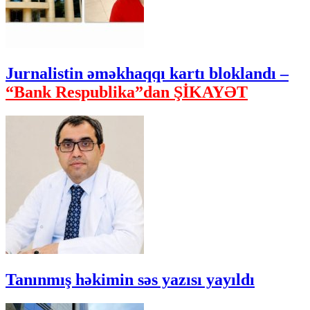
Jurnalistin əməkhaqqı kartı bloklandı –
“Bank Respublika”dan ŞİKAYƏT
Tanınmış həkimin səs yazısı yayıldı