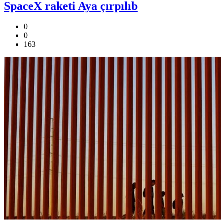
SpaceX raketi Aya çırpılıb
0
0
163