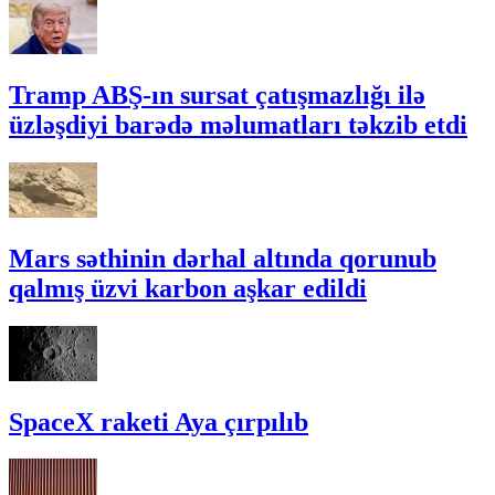
Tramp ABŞ-ın sursat çatışmazlığı ilə
üzləşdiyi barədə məlumatları təkzib etdi
Mars səthinin dərhal altında qorunub
qalmış üzvi karbon aşkar edildi
SpaceX raketi Aya çırpılıb